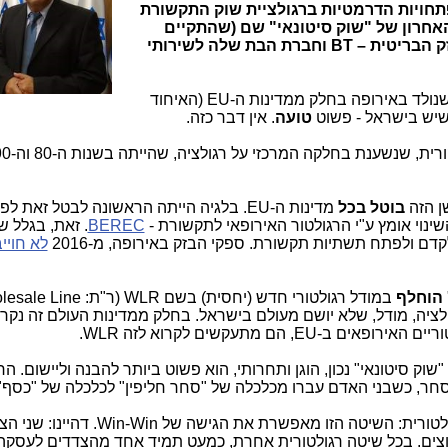
חויות הדרמטיות ברגולציית שוק התקשורת
אחרון של "שוק סיטונאי" שם (שהתקיים
ק הבריטית –
BT
וחברת הבת שלה לשירותי
שנולד באירופה בחלק ממדינות ה-
EU
(האיחוד
 שיש בישראל - פשוט
טועה
. אין דבר כזה.
ן הזה
בוטל
בכל
מדינות ה-
EU
. בלגיה הייתה הראשונה לבטל זאת לפני
ינוי אומץ ע"י הרגולטור האירופאי לתקשורת -
BEREC
. זאת, בגלל ש
קדם ולפתח תשתיות תקשורת. ספקי הבזק באירופה, מ-2016
לא חוייב
הוחלף
במודל רגולטורי חדש (יחסית) בשם
WLR
(ר"ת:
lesale Line
ולציה, מודל, שלא יושם מעולם בישראל. בחלק ממדינות העולם זה נק
ריים האירופאים ב-
EU
, הם מתעקשים לקרוא לזה
WLR
.
"שוק סיטונאי" נכון, הוגן ותחרותי, הוא פשוט ביותר להבנה וליישום. הרע
חר, כשבני האדם עברו מכלכלה של "סחר חליפין" לכלכלה של "כסף"
לטורית: השיטה הזו מאפשרת את הגישה של
Win-Win
. דהיינו: שני ה
וצים. בכל שיטה רגולטורית אחרת, כמעט תמיד אחד מהצדדים לעסקה