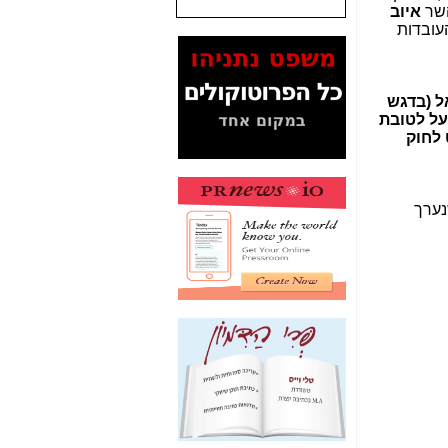
שר
איוב
עובדות
המסמכים בנושא בזק-
Yes (תיק 4000)
מוכיחים "תפירת תיק"
לאיש הלא נכון! -
כאן
ל (בדגש
על לטובת
עובדות ומסמכים
 לחוק
המוסתרים מהציבור:
האם ביבי כשר
תקשורת עזר לקב'
בזק? -
כאן
נערך
מה מקור ה-Fake
News שהביא לתפירת
תיק לביבי והעלמת
החשודים הנכונים -
כאן
אחת הרגליים של "תיק
4000 התפור"
התמוטטה היום
בניצחון (כפול) של בזק
-
כאן
איך כתבות מפנקות