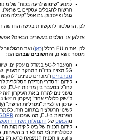
למנוע "שימוש לרעה בכוח" של מונופ
הרשות להגבלים עסקיים בישראל). ב
גוגל ופייסבוק. גם אפל "קיבלה מכה
לכן, הרגולטור לתקשורת בגישה החדשה הז
אז לאן אנו הולכים בעשורים הבאים? אפש
לכן, את ה-
EU
בכלל (
כאן
) ואת הרגולטור 
מספר נושאים,
והחשובים שבהם
הם:
המעבר ל-
5G
במודלים עסקיים, שיוו
5G
מצויה בדו"ח המחקר המעניין, ש
מברברים
ו"מוכרים ספינים" לתקשור
קידום "הסדרי הנדידה הסלולרית לחו
לחו"ל במעבר בין מדינות ה-
EU
, לפ
מעוניינים להרחיב את העיקרון הזה 
ל"שוק סלולרי אחד" (עיקרון ה-
arket
עדכון רגולציית "ניטרליות הרשת" (
ty
לשינוי הרגולציה בתחום הזה. כלומר
הפרטיות ב-
EU
, מה שמכונה
GDPR
מ
הכאוס
של
התנהלות משרד התקשו
קידום תכנית של ביטול קידומות החיוג 
לסלולריות (כי ממילא רוב השיחות, ג
calls
. זו תכנית הנמצאת כרגע רק בצ