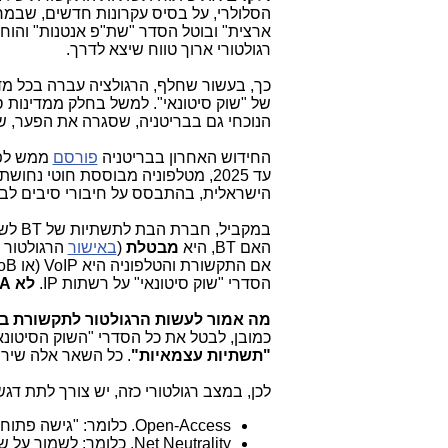
הסלולרי, על בסיס עקרונות חדשים, שבמ
ארצית" ובוטל הסדר "שת"פ אנטנות" והו
רגולטורי ארוך טווח שיצא לדרך.
כך, בעשור שחלף, הרגולציה עברה בכל מדי
של "שוק סיטונאי". למשל בחלק ממדינות ס
הנוכחי גם בבריטניה, שסגרה את הפער, ש
החידוש האחרון בבריטניה
פורסם
ממש לפנ
עד 2025, מטלפוניה מבוססת חוטי נחושת (
הישראלית, בהתבסס על חיבורי סיבים לב
במקביל, חברת הבת לתשתיות של
BT
לשי
האם
BT
, היא
מבטלת
(
באישור
הרגולטור 
אם התקשורת והטלפוניה היא
VoIP
(או
oB
הסדרי "שוק סיטונאי" על רשתות
IP
.
לא
A
מה אמור לעשות הרגולטור לתקשורת ב
כמובן, לבטל את כל הסדרי "השוק הסיטונא
"תשתיות עצמאיות"
. כל השאר אלה שירו
לכן, במצב רגולטורי כזה, יש צורך לתת דגש ל-3 תחומים רגולטור
.Open-Access
כלומר: "גישה פתוח
.Net Neutrality
כלומר: לשמור על שו