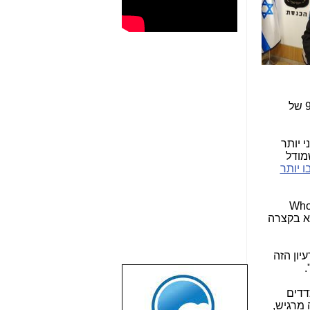
- זו המצאה ישראלית מקורית, שנשענת בחלקה המרכזי על רגולציה, שהייתה בשנות ה-80 וה-90 של
 יותר
מודל
ו יותר
Who
רא בקצרה
יון הזה
.
שבוע טוב לכל
צדדים
הגולשים באשר
 מרגיש,
הם!!!