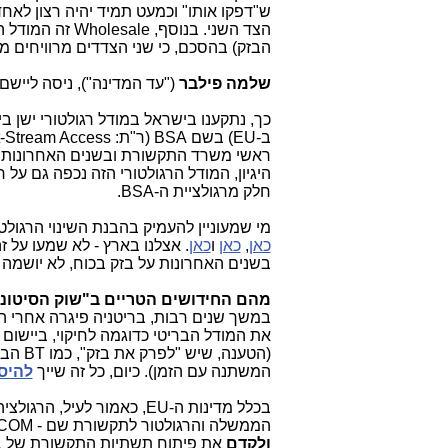
ש"דפקו אותו" וכמעט תמיד יהיה רצון לאח
הצד השני. בנוסף,
Wholesale
זה המודל ה
הבזק) בהסכם, כי שני הצדדים מרוויחים מ
שלמה פילבר
("עד המדינה"), ניסה ליישם
כך, נתקענו בישראל במודל רגולטורי ישן 
ב-
EU
) בשם
BSA
(ר"ת:
t-Stream Access
ראשי משרד התקשורת ובשנים האחרונות 
היגיון, המודל הרגולטורי הזה נכפה גם על
חלק מרגולציית ה-
BSA
.
מי שמעוניין להעמיק בהבנת השינוי הרגול
כאן
,
כאן
ו
כאן
בשנים האחרונות על בזק בכוח, לא יושמה 
מהם החידושים הטריים ב"שוק הסיטונא
במשך שנים רבות, בריטניה פיגרה אחרי ה
את המודל הבריטי כדוגמה לחיקוי, ביישום 
(הטענה, שיש "לפרק את בזק", כמו
BT
הברי
המשתנה עם הזמן). כיום, כל זה שייך
להיס
בכלל מדינות ה-
EU
, כאמור לעיל, הרגולצי
הממשלה והרגולטור לתקשורת שם -
COM
ולקדם
את פיתוח תשתיות התקשורת של ברי