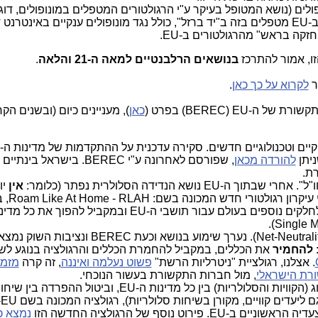
ולים (נושא המטופל בעיקר ע"י הרגולטורים המטפלים במונופולים, דו
-
EU
מטפלים בזה ב"יד ברזל", כולל נגד מונופולים ענקיים באינטרנט 
 חזקה בראש" מהרגולטורים ב-
EU
.
ו, אמור להתרכז
בנושאים הרלבנטיים למאה ה-21 והלאה
.
ר
לקרוא על כך כאן
.
לתקשורת של ה-
EU
(
BEREC
) בפרט (
כאן
), מעניינים כיום (ובשנים הקר
קיים וטכנולוגיים חדשים. סקירה עדכנית על ההתקדמות של מדינות ה-
ניתן
להורדה מכאן
, שפורסם לאחרונה ע"י
BEREC
. בישראל בינתיים
ת.
"ל". אחרי שבתוך ה-
EU
נושא הנדידה הסלולרית נפתר (כלומר:
אין
יו
י עיקרון רגולטורי חדש המכונה בשם:
RLAH
-
Roam Like At Home
, 
לחלקים נוספים בעולם עבור תושבי ה-
EU
ובמקביל להפוך את כל מדינו
).
Single M
Net-Neutrali
). נערך שימוע בנושא וכעת
BEREC
ונציבות השוק נמצא
:
להחמיר
את הכללים, במקביל להחמרת הכללים והרגולציה בנוגע לש
. אצלנו, רגולציית "ניטרליות הרשת"
פשוט נעלמה ואיננה
, זה קרה
מזמן
רת הישראלי
, מול חברות התקשורת בעשור הנוכחי.
(הקוויות והסלולריות) בין כל מדינות ה-
EU
, וביטול ההפרדה בין שיחות
ם ליעדים קוויים, מקורן בשיחות סלולריות), רגולציה המכונה בשם
a-EU
עדיה הראשוניים ב-
EU
. פירוט נוסף של הרגולציה החדשה הזו
נמצא כ