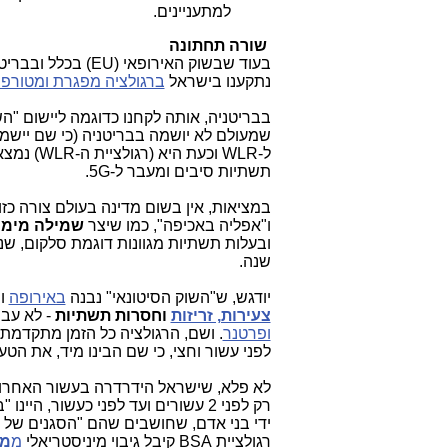
למתעניינים.
שורה תחתונה
בעוד שבשוק האירופאי (
EU
) בכלל ובבריט
נתקענו בישראל
ברגולציה מפגרת ומטורפ
בבריטניה, אותה לקחנו כדוגמה ליישום "הש
שמעולם לא יושמה בבריטניה (כי שם יישמ
ל-
WLR
וכעת היא (רגולציית ה-
WLR
) נמצ
תשתיות סיבים ומעבר ל-
5G
.
במציאות, אין בשום מדינה בעולם צורה כזו
ו"אפליה באכיפה", כמו שיצר
שמילה
מימו
שנה.
יודגש, ש"השוק הסיטונאי" נבנה
באירופה
ו
צעירות, זריזות
וחסרות תשתיות
-
לא עבו
ופרטנר
.
ושם, הרגולציה כל הזמן מתקדמת, 
לפני עשור וחצי, כי שם הבינו מיד, את הטע
לא פלא, שישראל הידרדרה בעשור האחרון
רק לפני 2 עשורים ועד לפני כעשור,
ידי בני אדם, שחושבים שהם "הסגנים של 
רגולציית
BSA
קיבל גיבוי מיניסטריאלי
מ
מ