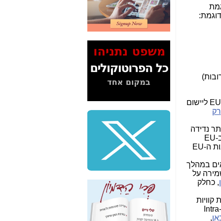
2" על תעלולי השר
גמת
משה כחלון -
כאן
דוגמת:
המשך חשיפת הבלוף
ששמו "מהפיכת
הסלולר" ואיך מסרסים
את הנתונים לציבור -
כאן
ובות)
סיכום ביקור בסיליקון
ואלי - למה 3 הגדולות
EU
ליישום
משקיעות ומפתחות
רק
באותם תחומים -
כאן
תר נדידה
שלמה פילבר (עד
ב-
EU
לאחרונה מנכ"ל משרד
ת ה-
EU
התקשורת) - עד
מדינה? הצחקתם
ים במהלך
אותי! -
כאן
מירה על
, כחלק
"יש אפליה בחקירה"?
חשיפה: למה השר
 קוויות
משה כחלון לא נחקר
Intr
עד היום? -
כאן
אן
,