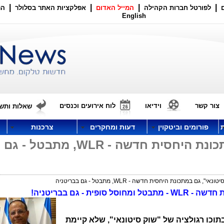
|
|
|
|
לפורטל חברות הקהילה
המייל האדום
אפלקציות האתר בסלולר
הר
English
צור קשר
וידיאו
לוח אירועים וכנסים
שאלות ותשו
פורומים וביטקוין
דעות ומחקרים
צרכנות
"השוק הסיטונאי", גם במתכונת היחסית חדשה - WLR, מתבטל - גם
", גם במתכונת היחסית חדשה - WLR, מתבטל - גם בבריטניה
ת חדשה -
WLR
- מתבטל ומחוסל סופית - גם בבריטניה!
תוכו רגולציה של "שוק סיטונאי", שלא קיימת