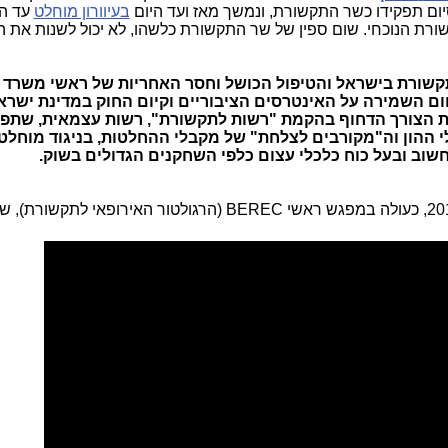
ם תפקידו כשר התקשורת, ונמשך מאז ועד היום
בעיוורון מוחלט
עד ה
רת הנוכחי. שום ספין של שר התקשורת כלשהו, לא יכול לשנות את ה
התקשורת בישראל והטיפול הכושל וחסר האחריות של ראשי משרד
 השמירה על האינטרסים הציבוריים וקיום החוק במדינת ישרא
את הצורך הדחוף בהקמת "רשות לתקשורת", רשות עצמאית, שתפ
י ההון וה"מקורבים לצלחת" של מקבלי ההחלטות, בניגוד מוחלט
וב ובעל כוח כלכלי עצום כלפי השחקנים הגדולים בשוק
.
BEREC
(הרגולטור האירופאי לתקשורת), ש