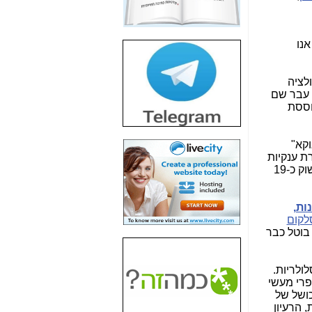
חשיפת חשד לשחיתות
הדומה לזו של "תיק
4000" אך בתחום
אנו
הסלולר -
כאן
חשיפת מה שלא
ולציה
רוצים שתדעו בעניין
ה עבר שם
פריסת אנלימיטד
וססת
(בניחוח בלתי נסבל) -
כאן
וקא"
חשיפה: איוב קרא
ת ענקיות
אישר לקבוצת סלקום
ובעלות תשתיות מגוונות דוגמת סלקום, שנמצאת בשוק התקשורת הישראלי מזה כ-24 שנה ופרטנר, שנמצאת בשוק כ-19
בדיוק מה שביבי אישר
ל-Yes ולבזק -
כאן
ות,
האם השר איוב קרא
לקום
היה צריך בכלל לחתום
 בוטל כבר
על האישור, שנתן
לקבוצת סלקום? -
כאן
ולריות.
האם ביבי וקרא קבלו
 פרי מעשי
בכלל תמורה עבור
ושל של
ההטבות הרגולטוריות
 הרעיון
שנתנו לסלקום? -
כאן