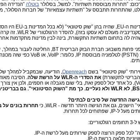
רכזם: "תחרות מבוססת תשתיות". למשל, בסלולר
בוטלה
"הנדידה הפנ
חלט, שהתחרות תתבסס על "תשתיות עצמאיות" של חברות הסלולר, מ
נות ה-
,EU
שהיה בהן "שוק סיטונאי" (לא בכל המדינות ב-
EU
היו הסד
קנדינביה מעולם לא עסקו בזה), להסדר הרגולטורי של
WLR
. זה קרה
היה לה בתחום תשתיות התקשורת, בינה לבין מדינות מתקדמות אחרו
י פחות משבוע: חברת הבזק הבריטית
BT
, החליטה לעבור במהלך, 
PSTN
) לטלפוניה מבוססת
IP
, כלומר:
,VoIP
או
VoB
כפי שזה מכונה 
תים.
רותי "שוק סיטונאי" בשם
Openreach
, הודיעה, שבמקביל למהלך של
הבריטי לתקשורת)
את הסדרי ה-
WLR
על הרשת שלה
. הסיבה מאוד
V
), כל אחד יכול לספק זאת, בלי שום מגבלה או חסמים, ולכן אין צורך
BS
, לא
WLR
ולא נעליים. כך מת "השוק הסיטונאי". גם בבריטני
גישה החדשה של סיבים לבתים?
י" הישנים, גם את הגישה היותר חדשה -
WLR
, כי
תחרות בונים על 
תים מעל ל-
IP
, שפתוחים לכל תחרות.
יים:
ה" לכל ספק הרוצה לספק שירותים מעל לרשת ה-
IP
.
ויוניות מלאה ברשת ה-
IP
.