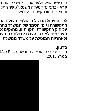
הזה יושם אצל
גלעד ארדן
ממש לקראת סיו
קרא
, (בתמונה למעלה משמאל), שר התקשו
והמציאות הזו הקיימת בישראל.
לכן, הטיפול הכושל ברגולציית עולם 
התקשורת וגופי הסמך של המשרד בתחום
על חוק התקשורת ותקנותיו), מחזקים 
הצרכנים ולא נגד הצרכנים ולטובת בעל
ולאחריות המוטלת על משרד ממשלתי חש
סרטון
:
סיכום עיקרי הרגולציה החדשה ב-
EU
ל-2018, כעולה במפגש ראשי
במרץ 2018: