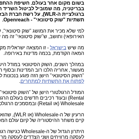
בשום מקום אחר בעולם. חשיפת ההתפת
בבריטניה, מה שמוביל לביטול השריד ה
ברגולציית ה-
WLR
), על רשת חברת הבז
תשתיות "שוק סיטונאי" -
Openreach
.
למי שלא מכיר את המושג "שוק סיטונאי", 
האירופאי) וחושב, ש"שוק סיטונאי" זה מה
מה שיש
בישראל
המאה הקודמת, בכמה מדינות באירופה.
במהלך השנים, השוק הסיטונאי במודל היש
מעשור, אחריה הלכו רוב המדינות ובסוף הש
"השוק הסיטונאי" הישן הזה פוגע בנכונות ל
לפתוח את התשתיות למתחרים
.
המודל הרגולטורי הישן של "השוק סיטונאי"
Rental
) ובעוד רכיבים חדשים בעולם הרג
Wholesale
(או
Retail
) ובמסמכים הרגולטו
הרעיון של ה-
Wholesale
(או
WLR
), שהוא 
קיים משחר ההיסטוריה של קיום עולם המס
היתרון הגדול של ה-
Wholesale
כגישה רגו
לעסקה מרוויחים ושני הצדדים לעסקה מר