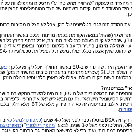
ד מהצדדים לעסקה "להרוויח מהשיטה" ע"י תרגילים ומניפולציות על ה
יחיד המעודד פיתוח וקידום תשתיות של הצד המונופוליסטי החזק יותר
כך.
 את המודל הזה לגבי הטלפוניה של בזק, אבל לא הצליח מסיבות רבות.
ביותר ושגוי (שהחל במאה הקודמת בכמה מדינות ונעלם בעשור האחרון
Bi
), שכבר לא קיים בעולם כרגולציה מחייבת, אבל נדחף במרץ כל השנ
ע"י
שמילה מימון
, ב"שירות" עבור סלקום ופרטנר, ובאופן די אידיוטי 
 רשת הוט, שאין אצלה בכלל יכולת מעשית להפעיל את טכנולוגיית ה-
SA
טורי הענק הזה, שהתרחש ב-
EU
בעשור החולף, יוכל לקרוא על כך:
כאן
,
. אצלנו בארץ - לא שמעו על זה. רגולציית SLU (שכרגע מתרכזת בהעברת סיבים בתשתיות בז
במלואה בשום מקום בעולם, אפילו לא באופן חלקי והיא בוטלה מזמן -
י" בבריטניה?
התפתחויות הרגולטוריות של ה-
EU
, ונוח היה למשרד התקשורת הישרא
"השוק הסיטונאי" הישראלי. זה גם הביא לישראל את הרעיון ל"פירוק בז
טית. אולם, בבריטניה זה לא היה פירוק מלא של
BT
, אלא חלקי בלבד
טוריה
.
ה הקרויה
BSA
בוטלה
כבר לפני מעל ל-4 שנים (
כמפורט למשל כאן
), 
OF
, החליטו לפני מעל ל-3 שנים, לבצע "
מהפך רגולטורי
" (
כמפורט גם 
טניה במהירות. זאת, כדי לא להישאר מאחור, גם בתחום הקווי וגם