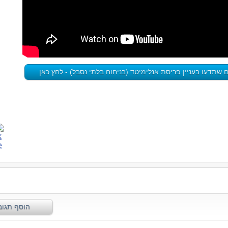
שתדעו בעניין פריסת אנלימיטד (בניחוח בלתי נסבל) - לחץ כאן