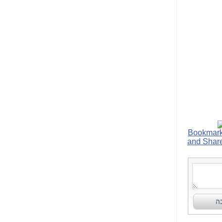
הפכו לפתע לטובת
הנאה שהיא מיסודות
עבירת השוחד? -
כאן
שערוריית הקנס הענק
על בזק וחשיפת
"תעודת הביטוח" של
נתניהו בתיק 4000 -
כאן
ערוץ 20: "תיק תפור":
אבי וייס חושף את
מחדלי "תיק 4000" -
כאן
התבלבלתם: גיא פלד
הפך את כחלון, גבאי
ואילת לחשודים
המרכזיים בתיק 4000 -
כאן
פצצות בתיק 4000:
האם היו בכלל
התנגדויות למיזוג
בזק-יס? -
כאן