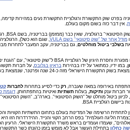
ניה בפרט שוק התקשורת ורגולציית התקשורת נעים במהירות קדימה, 
ת
. אין דבר כזה בשום מקום בעולם.
וק הסיטונאי" ברגולציה, שאין כבר (ממזמן) בבריטניה, בשם
BSA
, רג
ו
מודל אחר של "שוק סיטונאי" בשם VULA
, שגם הוא כשל), הרגולצי
את
בשלבי ביטול מוחלטים
, גם בבריטניה, עקב המעבר לתחרות מב
 מפגרת וחסרת היגיון של רגולציית
BSA
ל"שוק סיטונאי", עם "הגנת ינ
ן
,
במו ידיו, כמתואר על ידו בבהירות
בראיון בגלובס
, על חברות תקשור
התפתח באירופה במאה שעברה,
רק
כדי לסייע בתחרות
לחברות
קטנ
ר חברות ענק
ותיקות,
בעלות
תשתיות
ואיטיות בהתפתחותן,
דוגמת ס
לכיוון ביטול מוחלט של "השוק הסיטונאי". בארה"ב, "השוק הסיטונאי"
ות ביישום רגולציית
BSA
.
 לתחתית הרשימה של המדינות בעולם בתחום התשתיות הקוויות והסל
 היינו "בצמרת הליגה העולמית" בפס הרחב הקווי והנייד. ההידרדרות הזו היא
אלוהים", שעמדו ועומדים בראש משרד התקשורת הישראלי. הרעיון הכ
שה
כחלון
בתחילת העשור אבל לא מומש בזמן כהונתו כשר התקשורת,