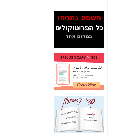
שנתנו לסלקום? -
כאן
המסמכים בנושא בזק-
Yes (תיק 4000)
מוכיחים "תפירת תיק"
לאיש הלא נכון! -
כאן
עובדות ומסמכים
המוסתרים מהציבור:
האם ביבי כשר
תקשורת עזר לקב'
בזק? -
כאן
מה מקור ה-Fake
News שהביא לתפירת
תיק לביבי והעלמת
החשודים הנכונים -
כאן
אחת הרגליים של "תיק
4000 התפור"
התמוטטה היום
בניצחון (כפול) של בזק
-
כאן
איך כתבות מפנקות