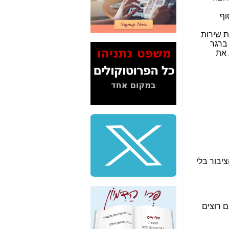
2" על תעלולי השר
משה כחלון -
כאן
המשך חשיפת הבלוף
ששמו "מהפיכת
הסלולר" ואיך מסרסים
את הנתונים לציבור -
כאן
סיכום ביקור בסיליקון
ואלי - למה 3 הגדולות
משקיעות ומפתחות
באותם תחומים -
כאן
שלמה פילבר (עד
לאחרונה מנכ"ל משרד
התקשורת) - עד
מדינה? הצחקתם
אותי! -
כאן
"יש אפליה בחקירה"?
חשיפה: למה השר
משה כחלון לא נחקר
עד היום? -
כאן