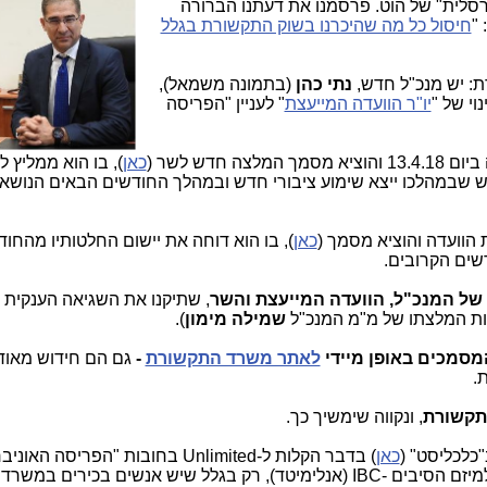
רסלית" של הוט. פרסמנו את דעתנו הברורה
"
חיסול כל מה שהיכרנו בשוק התקשורת בגלל
ת: יש מנכ"ל חדש,
נתי כהן
(בתמונה משמאל),
וי של "
יו"ר הוועדה המייעצת
" לעניין "הפריסה
 חדש לשר (
כאן
), בו הוא ממליץ 
ש שבמהלכו ייצא שימוע ציבורי חדש ובמהלך החודשים הבאים הנושא ה
הוועדה והוציא מסמך (
כאן
), בו הוא דוחה את יישום החלטותיו מהחו
דשים הקרובים.
 של המנכ"ל, הוועדה המייעצת והשר
, שתיקנו את השגיאה הענקית 
 המלצתו של מ"מ המנכ"ל
שמילה מימון
).
סמכים באופן מיידי
לאתר משרד התקשורת
-
גם הם חידוש מאוד
.
התקשורת
, ונקווה שימשיך כך.
כלכליסט" (
כאן
) בדבר הקלות ל-Unlimited בחובות "הפריסה ה
שלה - אינה מדויקת, ושההקלות לא יינתנו למיזם הסיבים -IBC (אנלימיטד), רק בגלל שיש אנשים בכ