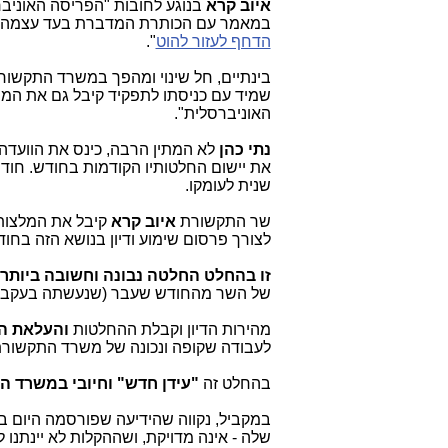
איוב קרא
בנוגע לחובות "הפריסה האוניב
במאמר עם הכותרת המדברת בעד עצמה: 
הדחף לעזור להוט
".
בינתיים, חל שינוי ומהפך במשרד התקשור
שמיד עם כניסתו לתפקיד קיבל גם את המינ
האוניברסלית".
נתי כהן
לא המתין הרבה, כינס את הוועדה ביום 13.4.18 והוציא מסמך המלצה
את יישום החלטותיו הקודמות בחודש. חוד
שנית לעומקו.
שר התקשורת
איוב קרא
קיבל את המלצות 
לצורך פרסום שימוע ודיון בנושא הזה בחו
זו בהחלט החלטה נבונה וחשובה ביותר
של השר מהחודש שעבר (שנעשתה בעקבות
מהירות הדיון וקבלת ההחלטות
והעלאת המ
לעבודה שקופה ונכונה של משרד התקשורת
בהחלט זה
"עידן חדש" וחיובי במשרד 
במקביל, נקווה שהידיעה שפורסמה היום ב"