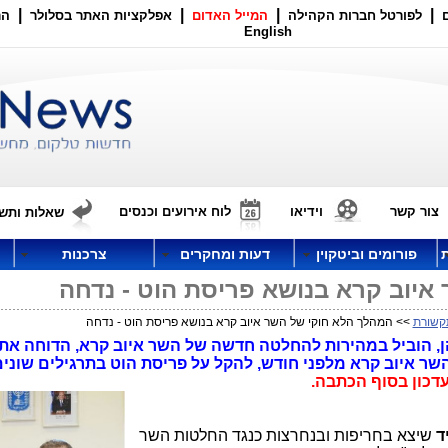
|
|
|
|
לפורטל חברות הקהילה
המייל האדום
אפלקציות האתר בסלולר
הר
English
צור קשר
וידיאו
לוח אירועים וכנסים
שאלות ותשו
פורומים וביטקוין
דעות ומחקרים
צרכנות
איוב קרא בנושא פריסת הוט - נדחה
קשורת
>> המהלך הלא חוקי של השר איוב קרא בנושא פריסת הוט - נדחה
, הוביל במהירות להחלטה חדשה של השר איוב קרא, הדוחה את 
ר איוב קרא מלפני חודש, להקל על פריסת הוט בתרגילים שונים
דכון בסוף הכתבה.
ד
שיצא בחריפות ובנחרצות כנגד החלטות השר