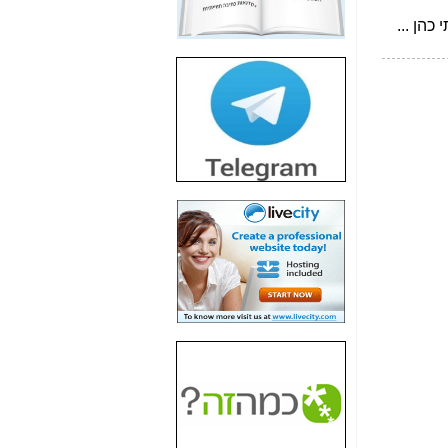
חשיפת חשד לשחיתות
הדומה לזו של "תיק
4000" אך בתחום
הסלולר -
כאן
חשיפת מה שלא
רוצים שתדעו בעניין
פריסת אנלימיטד
(בניחוח בלתי נסבל) -
כאן
חשיפה: איוב קרא
אישר לקבוצת סלקום
בדיוק מה שביבי אישר
ל-Yes ולבזק -
כאן
האם השר איוב קרא
היה צריך בכלל לחתום
על האישור, שנתן
לקבוצת סלקום? -
כאן
האם ביבי וקרא קבלו
בכלל תמורה עבור
ההטבות הרגולטוריות