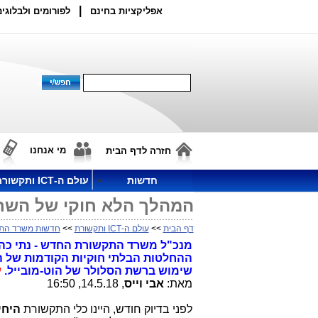
|
אפליקציות בחינם
לפורומים ולבלוגים
מי אנחנו
חזרה לדף הבית
חדשות
עולם ה-ICT ותקשורת
המהלך הלא חוקי של השר 
דף הבית
>>
עולם ה-ICT ותקשורת
>>
חדשות משרד הת
מנכ"ל משרד התקשורת החדש - נתי כהן
ההחלטות הבלתי חוקיות הקודמות של הש
שימוש ברשת הסלולר של הוט-מובייל.
ע
מאת:
אבי וייס
, 14.5.18, 16:50
לפני בדיוק חודש, היינו כלי התקשורת
היחי