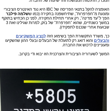
המכרז, החלטות הממשלה והרישיונות של החברה.
האופציה להקל בתנאי הפריסה של IBC היא נגד האינטרס הציבורי
ומונעת מ"חפרפרות", שתיחשפנה בחקירה (כמו ש
שלמה
פילבר
הפך ל"עד מדינה", רק אחרי תחילת החקירה. לפני כן הכחיש בתוקף
במשך כשנתיים, שהוא "חפרפרת" של בזק, למרות שגילינו זאת 3
שבועות אחרי שנכנס לתפקידו).
כך, משרד התקשורת הפך בשימוע הזה
לנציג המשקיעים
והבעלים
והוא דואג רק לתועלת של הבעלים ובעלי ההון שהשקיעו
ומעוניינים לרכוש את החברה.
המשך לשערוריה הציבורית והצרכנית הזו יבוא ודי בקרוב.