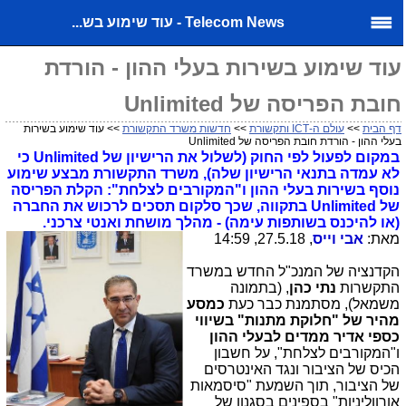
Telecom News - עוד שימוע בש...
עוד שימוע בשירות בעלי ההון - הורדת
חובת הפריסה של Unlimited
דף הבית
>>
עולם ה-ICT ותקשורת
>>
חדשות משרד התקשורת
>> עוד שימוע בשירות
בעלי ההון - הורדת חובת הפריסה של Unlimited
במקום לפעול לפי החוק (לשלול את הרישיון של Unlimited כי
לא עמדה בתנאי הרישיון שלה), משרד התקשורת מבצע שימוע
נוסף בשירות בעלי ההון ו"המקורבים לצלחת": הקלת הפריסה
של Unlimited בתקווה, שכך סלקום תסכים לרכוש את החברה
(או להיכנס בשותפות עימה) - מהלך מושחת ואנטי צרכני.
מאת:
אבי וייס
, 27.5.18, 14:59
הקדנציה של המנכ"ל החדש במשרד
התקשרות
נתי כהן
, (בתמונה
משמאל), מסתמנת כבר כעת
כמסע
מהיר של "חלוקת מתנות" בשיווי
כספי אדיר ממדים לבעלי ההון
ו"המקורבים לצלחת", על חשבון
הכיס של הציבור ונגד האינטרסים
של הציבור, תוך השמעת "סיסמאות
אורווליניות" בספינים בסגנון של