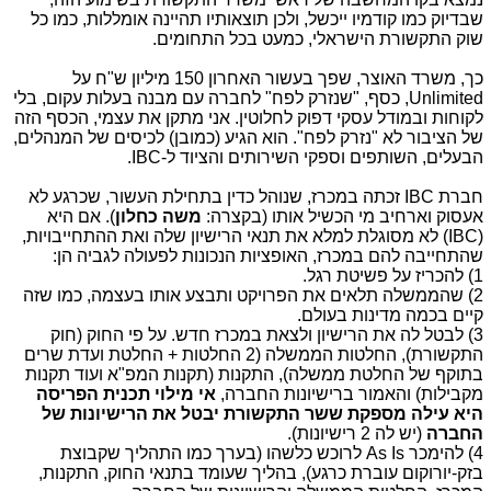
שבדיוק כמו קודמיו ייכשל, ולכן תוצאותיו תהיינה אומללות, כמו כל
שוק התקשורת הישראלי, כמעט בכל התחומים.
כך, משרד האוצר, שפך בעשור האחרון 150 מיליון ש"ח על
Unlimited, כסף, "שנזרק לפח" לחברה עם מבנה בעלות עקום, בלי
לקוחות ובמודל עסקי דפוק לחלוטין. אני מתקן את עצמי, הכסף הזה
של הציבור לא "נזרק לפח". הוא הגיע (כמובן) לכיסים של המנהלים,
הבעלים, השותפים וספקי השירותים והציוד ל-IBC.
חברת IBC זכתה במכרז, שנוהל כדין בתחילת העשור, שכרגע לא
אעסוק וארחיב מי הכשיל אותו (בקצרה:
משה כחלון
). אם היא
(IBC) לא מסוגלת למלא את תנאי הרישיון שלה ואת ההתחייבויות,
שהתחייבה להם במכרז, האופציות הנכונות לפעולה לגביה הן:
1) להכריז על פשיטת רגל.
2) שהממשלה תלאים את הפרויקט ותבצע אותו בעצמה, כמו שזה
קיים בכמה מדינות בעולם.
3) לבטל לה את הרישיון ולצאת במכרז חדש. על פי החוק (חוק
התקשורת), החלטות הממשלה (2 החלטות + החלטת ועדת שרים
בתוקף של החלטת ממשלה), התקנות (תקנות המפ"א ועוד תקנות
מקבילות) והאמור ברישיונות החברה,
אי מילוי תכנית הפריסה
היא עילה מספקת ששר התקשורת יבטל את הרישיונות של
החברה
(יש לה 2 רישיונות).
4) להימכר As Is לרוכש כלשהו (בערך כמו התהליך שקבוצת
בזק-יורוקום עוברת כרגע), בהליך שעומד בתנאי החוק, התקנות,