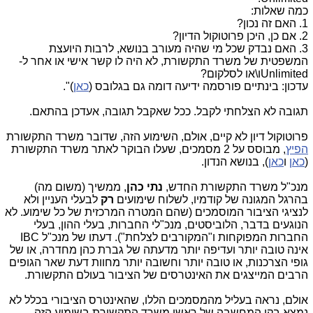
כמה שאלות:
1. האם זה נכון?
2. אם כן, היכן פרוטוקול הדיון?
3. האם נבדק שכל מי שהיה מעורב בנושא, לרבות היועצת
המשפטית של משרד התקשורת, לא היה לו קשר אישי או אחר ל-
Unlimited
ו\או לסלקום?
עדכון: בינתיים פורסמה ידיעה דומה גם בגלובס (
כאן
)".
תגובה לא הצלחתי לקבל. ככל שאקבל תגובה, אעדכן בהתאם.
פרוטוקול דיון לא קיים, אולם, השימוע הזה, שדובר משרד התקשורת
הפיץ
, מבוסס על 2 מסמכים, שעלו הבוקר לאתר משרד התקשורת
(
כאן
ו
כאן
), בנושא הנדון.
מנכ"ל משרד התקשורת החדש,
נתי כהן
, ממשיך (משום מה)
בהרגל המגונה של קודמיו, לשלוח שימועים
רק
לבעלי העניין ולא
לנציגי הציבור המוסמכים (שהם המטרה המרכזית של כל שימוע. לא
הנוגעים בדבר, הלוביסטים, מנכ"לי החברות, בעלי ההון, בעלי
החברות המפוקחות ו"המקורבים לצלחת"). דעתו של מנכ"ל IBC
אינה טובה יותר ועדיפה יותר מדעתה של גברת כהן מחדרה, או של
גופי הצרכנות, או טובה יותר וחשובה יותר מחוות דעת שאר הגופים
הרבים המייצגים את האינטרסים של הציבור בעולם התקשורת.
אולם, נראה בעליל מהמסמכים הללו, שהאינטרס הציבורי בכלל לא
נמצא בקו המחשבה של ראשי משרד התקשורת בשימוע הזה,