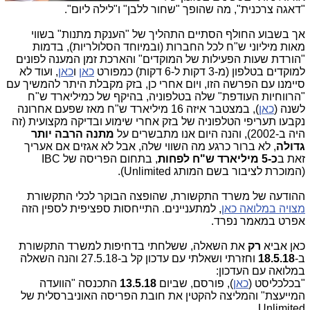
"דאגה צרכנית", מה שהופך "שחור ללבן" ו"לילה ליום".
אך בשבוע החולף הסתיים התהליך של "הענקת מתנות" בשווי
מאות מיליוני ש"ח לכל החברות (ובמיוחד הסלולריות), בדמות
"הורדת שעות הפעילות של המוקדים" והארכת זמן המענה לפונים
למוקדים בטלפון (מ-3 דקות ל-6 דקות) כמפורט
כאן
ו
כאן
, ועוד לא
סיימנו עם הפרשה הזו, ויום אחרי כן, בזק מקבלת היתר להמשיך עם
"הרווחיות העודפת" שלה בטלפוניה, בהיקף של כמיליארד ש"ח
לשנה (
כאן
), במצטבר איזה 16 מיליארד ש"ח מאז שפעם אחרונה
נקבעו תעריפי הטלפוניה של בזק אחרי שימוע ובדיקה מקצועית (זה
היה ב-2002), והנה היום אנו מתבשרים על
מתנה הרבה יותר
גדולה
, לא ברור כרגע מה השווי שלה, אבל לא אגזים אם אעריך
זאת ב
כ-5 מיליארד ש"ח לפחות
, בתחום הפריסה של IBC
(המוכרת לציבור בשם המותג Unlimited).
ההודעה של משרד התקשורת, שהופצה הבוקר לכלי התקשורת
מצויה במלואה כאן
, למתעניינים. התייחסות ספציפית לספין הזה
אפרט במאמר נפרד.
כאן אביא
רק
את השאלה, ששלחתי בדחיפות למשרד התקשורת
ב-
18.5.18
וחזרתי ושאלתי עם עדכון קל ב-27.5.18 והנה השאלה
במלואה עם העדכון:
"בכלכליסט (
כאן
), פורסם, שביום
13.5.18
התכנסה "הוועדה
המייעצת" והמליצה להקטין את חובת הפריסה האוניברסלית של
.
Unlimited