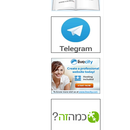
חשיפת חשד לשחיתות
הדומה לזו של "תיק
4000" אך בתחום
הסלולר -
כאן
חשיפת מה שלא
רוצים שתדעו בעניין
פריסת אנלימיטד
(בניחוח בלתי נסבל) -
כאן
חשיפה: איוב קרא
אישר לקבוצת סלקום
בדיוק מה שביבי אישר
ל-Yes ולבזק -
כאן
האם השר איוב קרא
היה צריך בכלל לחתום
על האישור, שנתן
לקבוצת סלקום? -
כאן
האם ביבי וקרא קבלו
בכלל תמורה עבור
ההטבות הרגולטוריות
שנתנו לסלקום? -
כאן