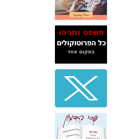
2" על תעלולי השר
משה כחלון -
כאן
המשך חשיפת הבלוף
ששמו "מהפיכת
הסלולר" ואיך מסרסים
את הנתונים לציבור -
כאן
סיכום ביקור בסיליקון
ואלי - למה 3 הגדולות
משקיעות ומפתחות
באותם תחומים -
כאן
שלמה פילבר (עד
לאחרונה מנכ"ל משרד
התקשורת) - עד
מדינה? הצחקתם
אותי! -
כאן
"יש אפליה בחקירה"?
חשיפה: למה השר
משה כחלון לא נחקר
עד היום? -
כאן