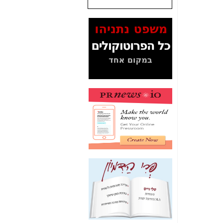
המסמכים בנושא בזק-
Yes (תיק 4000)
מוכיחים "תפירת תיק"
לאיש הלא נכון! -
כאן
עובדות ומסמכים
המוסתרים מהציבור:
האם ביבי כשר
תקשורת עזר לקב'
בזק? -
כאן
מה מקור ה-Fake
News שהביא לתפירת
תיק לביבי והעלמת
החשודים הנכונים -
כאן
אחת הרגליים של "תיק
4000 התפור"
התמוטטה היום
בניצחון (כפול) של בזק
-
כאן
איך כתבות מפנקות
הפכו לפתע לטובת