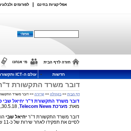
|
אפליקציות בחינם
לפורומים ולבלוגים
מי אנחנו
חזרה לדף הבית
חדשות
עולם ה-ICT ותקשורת
דובר משרד התקשורת ד"ר יחי
דף הבית
>>
בקהילה
>>
קריירה
>> דובר משרד התקשורת ד"
דובר משרד התקשורת ד"ר יחיאל שבי סיים 
מאת:
מערכת
Telecom News
,
30.5.18, 12:18
דובר משרד התקשורת ד"ר
יחיאל שבי
הוד
לסיים את תפקידו לאחר שירות של כ-11 שנה בתפקיד.