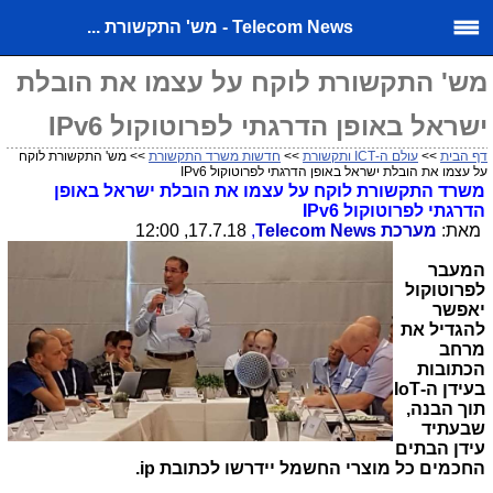
Telecom News - מש' התקשורת ...
מש' התקשורת לוקח על עצמו את הובלת
ישראל באופן הדרגתי לפרוטוקול IPv6
דף הבית
>>
עולם ה-ICT ותקשורת
>>
חדשות משרד התקשורת
>> מש' התקשורת לוקח
על עצמו את הובלת ישראל באופן הדרגתי לפרוטוקול IPv6
משרד התקשורת לוקח על עצמו את הובלת ישראל באופן
הדרגתי לפרוטוקול
IPv6
מאת:
מערכת
Telecom News
,
17.7.18, 12:00
המעבר
לפרוטוקול
יאפשר
להגדיל את
מרחב
הכתובות
בעידן ה-
IoT
תוך הבנה,
שבעתיד
עידן הבתים
החכמים כל מוצרי החשמל יידרשו לכתובת
ip
.