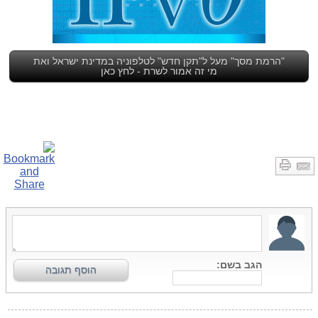
"הרמת מסך" מעל ל"תקן חדש" לטלפוניה במדינת ישראל ואת
מי זה אמור לשרת - לחץ כאן