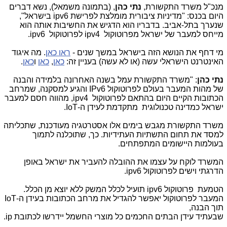
מנכ"ל משרד התקשורת,
נתי כהן
, (בתמונה משמאל), נשא דברים
היום בכנס: "מדיניות ציבורית מומלצת לפרישת
ipv6
בישראל",
שנערך בתל-אביב. בדבריו הוא הדגיש את החשיבות אותה הוא
מייחס למעבר של ישראל מפרוטוקול
ipv4
לפרוטוקול
ipv6
.
מי דחף את הנושא הזה בישראל במשך שנים -
ראו כאן
. מה איגוד
האינטרנט הישראלי עשה (או לא עשה) בעניין זה:
כאן
,
כאן
ו
כאן
.
נתי כהן
: "משרד התקשורת עמל בשנה האחרונה בלמידה והבנה
של מהות המעבר בעולם לפרוטוקול
IPv6
והגיע למסקנה, שמרחב
הכתובות הקיים היום בהתאם לפרוטוקול
ipv4
, מהווה חסם למעבר
ישראל כמדינה טכנולוגית מתקדמת לעידן ה-
IoT
.
משרד התקשורת מגבש בימים אלו אסטרטגיה מעודכנת, שתכליתה
למסד את תחום התשתיות העתידיות. כך, שתוכלנה לתמוך
בעולמות היישומים המתפתחים.
המשרד לוקח על עצמו את ההובלה להעביר את ישראל באופן
הדרגתי וישים לפרוטוקול
ipv6
.
הטמעת פרוטוקול
ipv6
תועיל לכלל המשק ללא יוצא מן הכלל.
המעבר לפרוטוקול יאפשר להגדיל את מרחב הכתובות בעידן ה-
IoT
תוך הבנה,
שבעתיד עידן הבתים החכמים כל מוצרי החשמל יידרשו לכתובת
ip
.