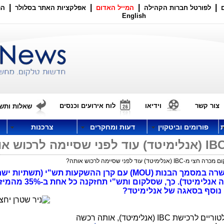
|
|
|
|
לפורטל חברות הקהילה
המייל האדום
אפלקציות האתר בסלולר
הר
English
צור קשר
וידיאו
לוח אירועים וכנסים
שאלות ותשו
פורומים וביטקוין
דעות ומחקרים
צרכנות
אנלימיטד) עוד לפני שסיימה לרכוש אותה?
על פי הודעת סלקום לבורסה, היא התקשרה במסמך הבנות (MOU) עם קרן ההשקעות תש"י (תשתי
ביחס להשקעה משותפת ב-IBC (המכונה אנלימי
 נוסף בסאגה של אנלימיטד?
סלקום טרם קיבלה את כל האישורים הרגולטוריים לרכישת IBC (אנלימיטד), אותה רכשה