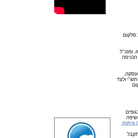
 סלקום
, ומנכ"ל
ת. הכניסה
IBC, בכפוף להשלמת העסקה,
ו מאמינים שהכניסה ל-IBC בשותפות עם תש"י ולצד
ום
 ולא בגופים
חשיפה
וניתוח:
שבוע טוב לכל
הגולשים באשר
ו תקבל