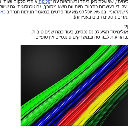
טים", שפועלת כאן ביחד ובשותפות עם "
קליקת
אוהדי סלקום ושות' 
 ידי בעשרות כתבות. היות וזה נושא מסובך, גם טכנולוגית, גם שיווק
למי שמתעניין בנושא, יוכל למצוא עוד פרטים במאמר הניתוח הנרחב
כאן
ם נוספים רבים בעניין זה). .
אנלימיטד תגיע לכונס נכסים, בעוד כמה שנים טובות.
 הודעות לבורסה ובמשחקים פיננסיים אין סופיים.