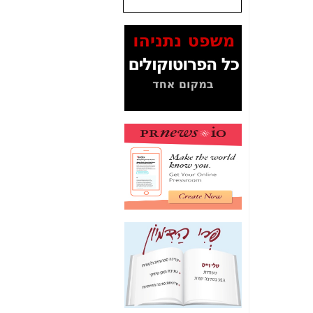
שנתנו לסלקום? -
כאן
המסמכים בנושא בזק-
Yes (תיק 4000)
מוכיחים "תפירת תיק"
לאיש הלא נכון! -
כאן
עובדות ומסמכים
המוסתרים מהציבור:
האם ביבי כשר
תקשורת עזר לקב'
בזק? -
כאן
מה מקור ה-Fake
News שהביא לתפירת
תיק לביבי והעלמת
החשודים הנכונים -
כאן
אחת הרגליים של "תיק
4000 התפור"
התמוטטה היום
בניצחון (כפול) של בזק
-
כאן
איך כתבות מפנקות