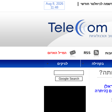
|
שמה לניוזלטר חודשי
RSS
המייל האדום
בות
בקהילה
לגיקים
ות ישראל)
טד). כך, שסלקום ותש"י תחזקנה כל אחת ב-35% מהמיזם (היתרה