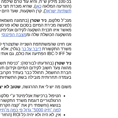
בכ-100 מיליון ש"ח, והיא עוד טרם שילמה על הרכישה הזו, והנה היום היא
(ההודעה המלאה
כאן
), שהיא מוכרת חצי מאח
תשתיות ישראל
), קרן השקעות, שעד היום 
מנכ"ל סלקום,
ניר שטרן
(בתמונה משמאל)
(למעשה מכירת המיזם בסכום שלא פורסם. 
מאשר איזו תכנית השקעה לקידום אנלימיט
מהשקעה הכושלת שלה ומ
מצבה הפיננסי
ה
אנו חזינו שהמשתתפת השנייה שתצטרף ל-BC
משרד התקשורת
דיבר על כך
של IFF ל-IBC הפתיעה את כולם, גם אותי.
ניר שטרן
חברת החשמל, תחולל כבר בעתיד הקרוב 
בעמדה תחרותית מובילה בשוק התשתיות 
משום מה יש לי את ההרגשה,
שטוב לא יצ
הרגולטוריים דוגמת משרד התקשורת.
בנושא (וחשפתי רק את "קצה הקרחו
למה "תיק 5000" גדול פי כמה מ"תיק 4000"?
אין, לא ה