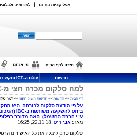
|
אפליקציות בחינם
לפורומים ולבלוגים
מי אנחנו
חזרה לדף הבית
חדשות
עולם ה-ICT ותקשורת
למה סלקום מכרה חצי מ-IBC (אנלימיטד) עוד לפני שסיימה לרכוש אותה?
דף הבית
>>
חדשות
>>
חדשות השוק הקווי
>> למה סלקום מכרה חצי מ-IBC (
ע"י חברת החשמל). האם מדובר בפלופ
מאת:
אבי וייס
, 22.11.18, 16:25