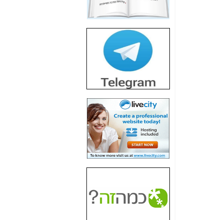
חשיפת חשד לשחיתות
הדומה לזו של "תיק
4000" אך בתחום
הסלולר -
כאן
חשיפת מה שלא
רוצים שתדעו בעניין
פריסת אנלימיטד
(בניחוח בלתי נסבל) -
כאן
חשיפה: איוב קרא
אישר לקבוצת סלקום
בדיוק מה שביבי אישר
ל-Yes ולבזק -
כאן
האם השר איוב קרא
היה צריך בכלל לחתום
על האישור, שנתן
לקבוצת סלקום? -
כאן
האם ביבי וקרא קבלו
בכלל תמורה עבור
ההטבות הרגולטוריות