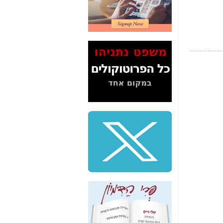
2" על תעלולי השר
משה כחלון -
כאן
המשך חשיפת הבלוף
ששמו "מהפיכת
הסלולר" ואיך מסרסים
את הנתונים לציבור -
כאן
סיכום ביקור בסיליקון
ואלי - למה 3 הגדולות
משקיעות ומפתחות
באותם תחומים -
כאן
שלמה פילבר (עד
לאחרונה מנכ"ל משרד
התקשורת) - עד
מדינה? הצחקתם
אותי! -
כאן
"יש אפליה בחקירה"?
חשיפה: למה השר
משה כחלון לא נחקר
עד היום? -
כאן