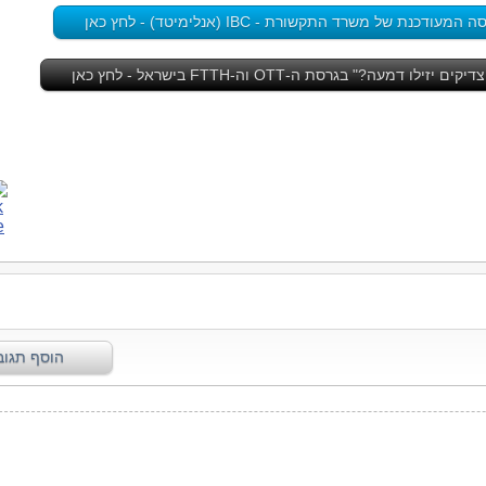
ת של משרד התקשורת - IBC (אנלימיטד) - לחץ כאן
ו דמעה?" בגרסת ה-OTT וה-FTTH בישראל - לחץ כאן