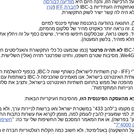
מודיעה לבורסה
זקותיה העתידיות ב-IBC ל
חברת IFF
(
קרן
לא היה לה קשר ישיר לשוק התקשורת.
, התגאה בהודעה בהכנסת שותף פיננסי למיזם
זה נראה יותר כאקזיט מהיר של סלקום מהמיזם,
ד. פשוט נראה, שבסלקום חיפשו פראייר, שישים כסף על זה ויחלץ את
לא מזהיר, בלשון המעטה).
I
לא תהיה פרטנר
(כמו שכמעט כל כלי התקשורת והאנליסטים חזו
בגלוי), אלא We4G, מסיבות שטרם חשפנו, וחזינו שפרטנר תהיה (אולי) השלישי
(בהודעתו לבורסה): "כניסת תש"י (IFF - קרן תשתיות לישראל) כשותף שווה ל-
מהווה צעד חשוב לקידום המיזם וקידום תשתית האינטרנט בישראל. אנ
מהפכה של ממש בתחום תשתיות האינטרנט בישראל, ותציב את סלק
הנייחות המתקדמות".
א מהעסקה הפיננסית הזו,
מהסיבות העיקריות הבאות:
הטיפול ברכישת אנלימיטד ע"י סלקום מקומו ב"להב 433" במשטרת ישראל ו\או ברשות לניירות ערך,
 למי שמעוניין להבין לעומק למה, מוזמן לקרוא את עשרות כתבות ה
ן" בפרשה), או את המאמר המסכם של החשיפות שלי עד כה: "
חשיפה 
"
יה ולא יהיה כל ROI (החזר על ההשקעה) באנלימיטד, ולא חשוב כמה הקלות רגולטוריות חברה ז