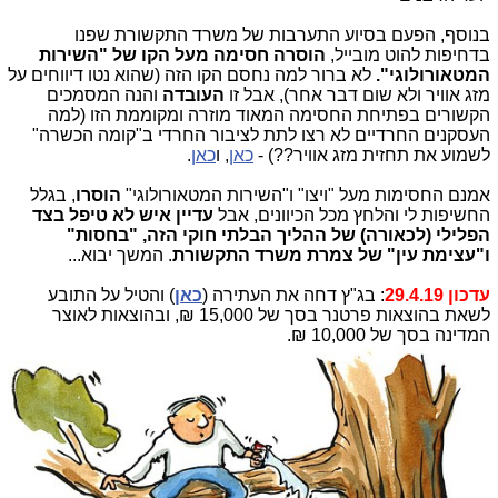
בנוסף, הפעם בסיוע התערבות של משרד התקשורת שפנו
בדחיפות להוט מובייל,
הוסרה חסימה מעל הקו של "השירות
המטאורולוגי".
לא ברור למה נחסם הקו הזה (שהוא נטו דיווחים על
מזג אוויר ולא שום דבר אחר), אבל זו
העובדה
והנה המסמכים
הקשורים בפתיחת החסימה המאוד מוזרה ומקוממת הזו (למה
העסקנים החרדיים לא רצו לתת לציבור החרדי ב"קומה הכשרה"
לשמוע את תחזית מזג אוויר??) -
כאן
, ו
כאן
.
אמנם החסימות מעל "ויצו" ו"השירות המטאורולוגי"
הוסרו
, בגלל
החשיפות לי והלחץ מכל הכיוונים, אבל
עדיין איש לא טיפל בצד
הפלילי (לכאורה) של ההליך הבלתי חוקי הזה, "בחסות"
ו"עצימת עין" של צמרת משרד התקשורת
. המשך יבוא...
עדכון 29.4.19
: בג"ץ דחה את העתירה (
כאן
) והטיל על התובע
לשאת בהוצאות פרטנר בסך של 15,000 ₪, ובהוצאות לאוצר
המדינה בסך של 10,000 ₪.