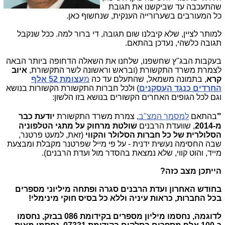
שהתעכבה עד שביקשנו את תגובת
כל המעורבים בשערורייה הענקית, שנחשוף כאן.
למותר לציין, שלא קיבלנו שום תגובה, די ברור למה. ככל שנקבל
תגובה כלשהי, נעדכן בהתאם.
בעקבות הבג"ץ שחשפנו, שלחנו את השאלה הדחופה ביותר הבאה
לצמרת משרד התקשורת (ובראש וראשונה לשר התקשורת,
איוב
קרא
, בתמונה משמאל, שהתעלם עד כה
מ
עצומת 52 אלף
החרדים כנגד העסקנים
) ולכל חברות התקשורת הקשורות בנושא
וגם לכל הגופים האחרים הקשורים בנושא בזו הלשון:
"
בהתאם
למסמך המצ"ב
, צמרת משרד התקשורת
יודעת כבר
מ-2014
, שוועדת הרבנים
שולטת מרחוק על מתגי הטלפוניה
הסלולרית של כל חברות הסלולר והקווי
(זאת, למעט פרטנר,
שבה החסימה נעשית ידנית - על פי מייל שפרטנר מקבלת ומבצעת
מייד, והוט קווי, שלא נמצאת בהסדר מול ועדת הרבנים).
הייתכן מצב כזה?
בחודש האחרון ועדת הרבנים סגרה ופתחה מיליוני מספרים
בכל החברות, כראות עיניה וללא כל בסיס חוקי מינימלי!
לדוגמה,
נחסמו מיליון מספרים בקידומת 086 בבזק, נחסמו