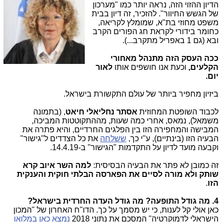
הדיון ההזוי הזה, נראה יותר כמו "מערכון
של הגשש החיוור". להזכיר, זה דיון בבית
משפט מחוזי בת"א, שמומלץ לקריאה,
כחומר בידורי לקראת חג הפורים הקרב
ובא (גם 1 באפריל מתקרב...).
ככה העסק הזה מתנהל מאחורי
הקלעים,
וכעת אנו חושפים אותו
לאור
יום.
ביזיון מחפיר ביותר של עולם התקשורת בישראל.
לכבוד השופטת המחוזית
אסתר נחליאלי חיאט
, (בתמונה
משמאל), נמאס, אחרי כמה שעות, מההתקוטטות המביכה,
המבישה והמחפירה הזו בין הפלגים החרדיים, והיא פתרה את
הבעיה הזו (בינתיים), ע"י כך,
ששלחה
את כל הצדדים ל"גישור"
וקבעה מועד לדיון על התקדמות "הגישור" ב-14.4.19.
זה כמובן לא פתר את הבעיה הבסיסית:
למה השר
איוב קרא
שותק ולא מורה
לסיים את הפארסה הבלתי חוקית והענקית
הזו
.
4. מה גודל התופעה? מה גודל העדה החרדית בישראל?
כאן אולי קל לענות, כי יש מסמך על כך. הדו"ח האחרון של "המכון
הישראלי לדמוקרטיה" המסכם את נתוני 2018
נמצא כאן במלואו