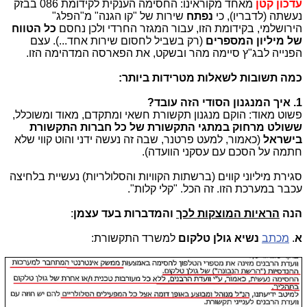
עדכון קטן
מאחד מקוראינו: החסימה הענקית לקידומת 086 בבזק
נעשתה (לדבריו), כי
נפתח
שירות של "קו הגנה" מ"הפלג"
הירושלמי, בקידומת הזו, עבור המגזר החרדי ולכן נחסם
כל הטווח
של מיליון המספרים
(רק בשביל לחסום שירות אחד...). עצם
הפנייה לבג"ץ סיימה מהר ובשקט, את הפארסה המדהימה הזו.
כמה תשובות לשאלות מטרידות ביותר:
1. איך המנגנון הסודי הזה עובד?
פשוט מאוד: הוקם מנגנון תקשורת חשאי ומתקדם, מאוד ומשוכלל,
ששולט מרחוק במתגי התקשורת של כל חברות התקשורת
בישראל
(כאמור, למעט פרטנר, שבה זה נעשה ידני והוט קווי שלא
חתמה על הסכם עם עסקני הוועדה).
סגירת מיליוני קווים (ברשתות הקוויות והסלולריות) נעשיית בלחיצה
עכבר במערכת הזו. זה הכל. "קלי קלות".
הנה
הראיות המוצקות
לכך
והמדברות בעד עצמן
:
א
.
מכתב
נשיא גולן טלקום
למשרד התקשורת: