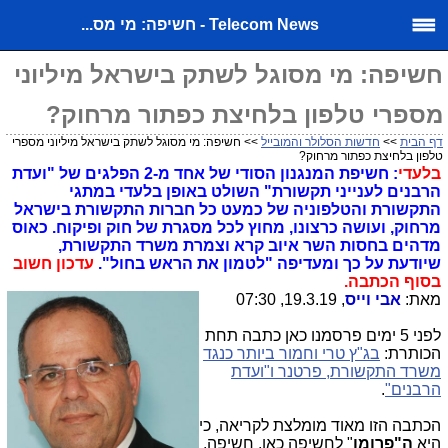
Telecom News - חשיפה: מי מס...
חשיפה: מי מסוגל לשתק בישראל מיליוני
מספרי טלפון בלחיצת כפתור מרחוק?
דף הבית
>>
חדשות הסלולר והמובייל
>> חשיפה: מי מסוגל לשתק בישראל מיליוני מספרי
טלפון בלחיצת כפתור מרחוק?
בלעדי
: חשיפת המנגנון הסודי של אחד מ-2 הפלגים של "ועדת
הרבנים לענייני תקשורת" השולט באופן בלעדי במתגי
התקשורת והטלפוניה של כמעט כל חברות התקשורת בישראל
מרחוק, ועושה כרצונו, מחוץ לכל מסגרת של חוק ופיקוח. כאוס
מדהים בחסות השר איוב קרא וצמרת משרד התקשורת,
שיודעת על כך ומעדיפה "לטמון את הראש בחול".
עדכון חשוב
בסוף הכתבה.
מאת:
אבי וייס
, 19.3.19, 07:30
לפני 5 ימים פרסמנו כאן כתבה תחת
הכותרת:
בג"ץ טרי וחמור ביותר כנגד
משרד התקשורת, פרטנר ו"ועדת
הרבנים"
.
הכתבה הזו מאוד מומלצת לקריאה, כי
היא
ה"פרומו
" לחשיפה כאן, חשיפה,