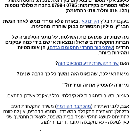
כ-100 אלף מספרים בסלקום בקידומת 07331, נחסמו מאות
אלפי מספרים בקידומות: 0795 ו-0799 בחברות סלולר נוספות
(הלו- 015 וטלזר-019 בהתאמה)
.
..
בעקבות הבג"ץ
הקיים כאן
,
באורח פלא ומיידי ממש לאחר הגשת
הבג"ץ, מיליון המספרים בבזק שוחררו מחסימה.
מה שמוכיח, שמהערכות השולטות על מתגי הטלפוניה של
חברות התקשורת בישראל ונמצאות אי שם בידי כמה עסקנים
חרדים (
שהציבור החרדי התקומם נגדם
), הן אוטומטיות
ומהירות ביותר.
האם
שר התקשורת יודע מהכאוס הזה
?
מי אחראי לכך, שהכאוס הזה נמשך כל כך הרבה שנים?
"
מי יורה להפסיק את זה ומידית?
כאמור, תשובות\תגובות
לא קיבלתי
, ככל שאקבל אעדכן בהתאם.
אגב, לגבי העתירה (
מהכתבה הקודמת
) משרד התקשורת הגיב
כדלהלן: "העתירה התקבלה במשרדנו. מטבע הדברים, אין לנו כוונה
להתייחס לנושא התלוי ועומד בבית משפט". לשאלות ההמשך שלי
כאן למעלה - לא נתקבלה תגובה. די ברור למה.