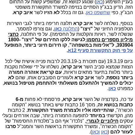
בעניין השימוע (
כאן
) שנוגע לנושא זה, שמשפיע קשות על התחום
הזה. הדיון בבג"ץ הסתיים בנזיפה למשרד התקשורת משופטי
הבג"ץ, כפי
שחשפנו כאן
. גם זה בכלל
לא הזיז
לשר
איוב קרא
.
בנוסף, נשלחה לשר
איוב קרא
תלונה חריפה ביותר לגבי השירות
הטלפוניה החיוני של
"ויצו"
(
התלונה
כאן
, וגם צורפו למסמך,
שנשלח לשר, ראיות והקלטות על החסימה). על פי התלונה,
כחצי
מיליון מספרים נחסמו
לגישה ללקו החירום של "ויצו"
1800-
393904, ל"אלימות במשפחה"
,
קו חירום
חיוני ביותר, המופעל
על פי חוק התקשורת
סעיף 12א
.
ביום 19.3.19 (עם תזכורת ב-20.3.19 לרבות פנייה אישית שלי לכל
הצוות שנמצא סביב השר
איוב קרא
), נשלחו על ידי שאלות נוקבות
ביותר מלוות בתיעוד מתאים וראיות,
עם קריאת אזהרה חמורה
ביותר נוספת
, לשר
איוב קרא
ולעוזרים הסובבים אותו, שהם
לא
יכולים להמשיך ולהתעלם משאלותי ולהתחמק מטיפול בנושא
,
כמפורט
כאן
.
עד כה, בקדנציה של השר
איוב קרא,
פרסמתי לא פחות
מ-6
כתבות בנושא זה
, מסך 16 כתבות שיש באתר בנושא "הקומה
הכשרה",
שהתייחסו אליו ולצמרת משרד התקשורת
. 2 כתבות
מהן, הקדשתי
במיוחד
לתופעה החמורה ביותר, שבה אזרחים ובעלי
עסקים
חילוניים לגמרי
,
"נלכדו" אף הם ב"מלכודת החסימות" של
"הקומה הכשרה", ומשרד התקשורת בראשות השר והמנכ"ל
סרבו
לעזור להם
(
כאן
וכאן
).