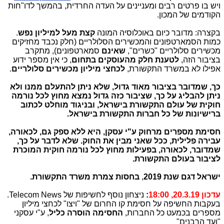
ויש בו פרטים רבים ומעניינים על העדה החרדית, בהמשך לדו"חות
הקודמים של המכון.
בקצרה: מדובר כיום באוכלוסיה המונה
קצת מעל למיליון נפש
.
כמות הסמארטפונים והמכשירים הסלולריים (חלק נכבד מחזיקים
מכשירים סלולריים "כשרים",
שאינם
סמארטפונים), מתקרב
בציבור הזה,
לטענת חלק מהעוסקים בתחום
, כי אין מספר ידוע
אפילו לא במשרד התקשורת,
לכחצי מיליון מכשירים סלולריים
.
כך, שמדובר
בציבור מאוד גדול, שלא ניתן להתעלם ממנו ולא
ניתן להבליג על כך, שציבור כזה גדול נמצא מחוץ לכל נורמה
חוקית של עולם התקשורת בישראל, ובניגוד מוחלט לכתוב
ברישיונות של כל חברות התקשורת בישראל.
חסימת מספרים מרחוק ע"י עסקן, היא ללא ספק גם, לכאורה,
עבירה פלילית, ככל שאני מבין את החוק. שלא לדבר על כך,
שמדובר, לכאורה, בפעילות מחוץ לכל נורמה חוקית המוכרת
לציבור בעולם התקשורת.
ישראל דגם שנת 2019
,
בחסות צמרת משרד התקשורת.
עדכון 20.3.19, 18:00
:
ניצחון נוסף לחשיפות של Telecom News.
בעקבות החשיפה על חסימת קו החרום של "ויצו" לכחצי מיליון
מספרים בכמעט כל החברות,
החסימה הוסרה
כליל
, ע"י עסקני
"ועד הרבנים"