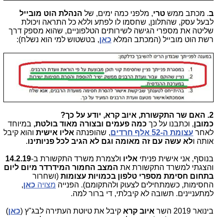
ב
. מכתב ממש
טרי
, מלפני כמה ימים, של
הנהלת הוט מובייל
לבעל עסק, שהתלונן, שחסמו לו לפתע וללא כל התראה ויכולת
שליטה את מספרי הגישה לשירותים הטלפוניים, שהוא מספק דרך
רשת הוט מובייל (המכתב המלא
כאן
, בטשטוש למי הוא נשלח):
2. האם שר התקשורת, איוב קרא, יודע על כך?
כמובן
, וכתבנו על כך
כמה פעמים ובצורה מאוד בולטת,
במיוחד
לאחר
עצומת ה-52 אלף חרדים
, שהופנתה
אליו אישית
והוא קיבל
אותה ו
לא עשה עם זה מאומה וגם לא הגיב לכל פניותינו
.
בנוסף, אני אישית פניתי
אליו
ולצמרת משרד התקשורת ב-
14.2.19
והצגתי למשרד התקשורת את
המצב החמור המידרדר מיום ליום
בתחום חסימת מספרי טלפון בכמויות עצומות
(ושחרור
החסימות, כשמתחילים לצעוק ולהתקומם). הפנייה
מצויה
כאן
,
למתעניינים. תשובה לא קיבלתי, די ברור למה.
בינואר 2019 השר
איוב קרא
קיבל את טיוטת העתירה לבג"ץ (
כאן
)