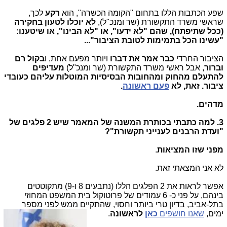
שפע הכתבות הללו בתחום "הקומה הכשרה", הוא
רקע
לכך,
שראשי משרד התקשורת (שר ומנכ"ל),
לא יוכלו לטעון בחקירה
(ככל שתיפתח), שהם "לא ידעו", או "לא הבינו", או שיטענו:
"עשינו הכל בתמימות לטובת הציבור"...
הציבור החרדי
כבר אמר את דברו
ויותר מפעם אחת, ו
בקול רם
וברור
, אבל ראשי משרד התקשורת (שר ומנכ"ל)
מעדיפים
להתעלם מהחוק ומהחובות הבסיסיות המוטלות עליהם כעובדי
ציבור. זאת, לא
פעם ראשונה
.
מדהים.
3. למה כתבתי בכותרת המשנה של המאמר שיש 2 פלגים של
"ועדת הרבנים לענייני תקשורת"?
מפני שזו המציאות
.
לא אני המצאתי זאת.
אפשר לראות את 2 הפלגים הללו (נתבעים 8 ו-9) מתקוטטים
בינהם, על פני כ- 6 עמודים של פרוטוקול בית המשפט המחוזי
בתל-אביב, בדיון טרי ביותר וחסוי, שהתקיים ממש לפני מספר
ימים,
שאנו חושפים
כאן
לראשונה
.