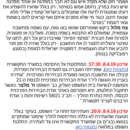
ושומר חוק שלא מקלל איש וגם לא חבר במפלגה או אוהד מפלגה
שיש כעת במרץ, נחסם אמש בטוויטר, רק בגלל שהעיז להשמיע את
דעתו שמנוגדת לדעת אלו שמנהלים בישראל קמפיין שלילי מלא
שנאת חינם, כנגד מי שלא מסכים איתם ואף קוראים להם בשמות
גנאי דוגמת "בוטים".
צח מלול
ביקש שאפרסם שהוא בוט גאה, עם נשמה ומחשבה
עצמאית, שמעולם לא התבטא בשפה נמוכה, מעליבה או פוגענית,
ולמרות זאת חבורת "סותמי הפיות" שאיבדו כיוון וכל רסן, לחצו על
טוויטר והצליחו לסגור לו את החשבון - רק בגלל שהיה לו זמן פנוי
להביע את דעתו העצמאית. דמוקטיה ישראלית למופת (בסגנון
רפובליקת בננות).
עדכון 8.4.19, 17:30
: המתלוננת על החסימה במשרד התקשורת
(
נמצאת כאן
), שפנייתה הועברה גם לוועדת הבחירות המרזית,
קיבלה את התשובה הבאה מוועדת הבחירות המרכזית: "עתירה
בעניין זה הוגשה ליו"ר ועדת הבחירות המרכזית לכנסת ה-21
והמשנה לנשיאת בית המשפט העליון, כב' השופט
ח' מלצר
. כאשר
תתקבל החלטתו, היא תפורסם באתר ועדת הבחירות המרכזית
לכנסת, תחת כותרת ההליך – תב"כ 58/21 רשימת זהות נ' ועדת
הרבנים לענייני תקשורת."
עדכון 8.4.19, 20:0
: העתירהנדחתה ע"י השופט, בעיקר בגלל
הטענה שהעתירה לא כללה התייחסות להליך שיפוטי שמתקיים
בנושא (בג"ץ) וכן שמשרד התקשורת אינו צד לעתירה. החלטת
השופט במלואה
נמצאת כאן
.