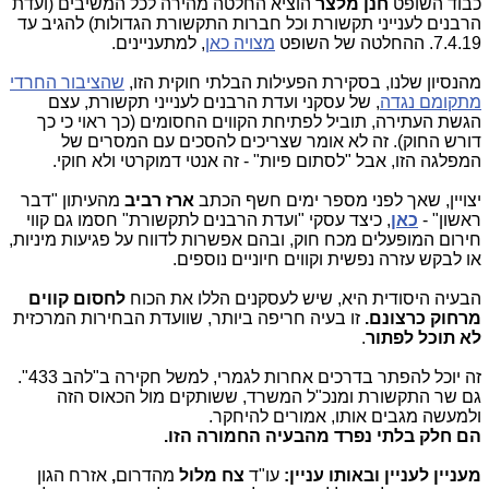
כבוד השופט
חנן מלצר
הוציא החלטה מהירה לכל המשיבים (ועדת
הרבנים לענייני תקשורת וכל חברות התקשורת הגדולות) להגיב עד
7.4.19. ההחלטה של השופט
מצויה כאן
, למתעניינים.
מהנסיון שלנו, בסקירת הפעילות הבלתי חוקית הזו,
שהציבור החרדי
מתקומם נגדה
, של עסקני ועדת הרבנים לענייני תקשורת, עצם
הגשת העתירה, תוביל לפתיחת הקווים החסומים (כך ראוי כי כך
דורש החוק). זה לא אומר שצריכים להסכים עם המסרים של
המפלגה הזו, אבל "לסתום פיות" - זה אנטי דמוקרטי ולא חוקי.
יצויין, שאך לפני מספר ימים חשף הכתב
ארז רביב
מהעיתון "דבר
ראשון" -
כאן
, כיצד עסקי "ועדת הרבנים לתקשורת" חסמו גם קווי
חירום המופעלים מכח חוק, ובהם אפשרות לדווח על פגיעות מיניות,
או לבקש עזרה נפשית וקווים חיוניים נוספים.
הבעיה היסודית היא, שיש לעסקנים הללו את הכוח
לחסום קווים
מרחוק כרצונם.
זו בעיה חריפה ביותר, שוועדת הבחירות המרכזית
לא תוכל לפתור
.
זה יוכל להפתר בדרכים אחרות לגמרי, למשל חקירה ב"להב 433".
גם שר התקשורת ומנכ"ל המשרד, ששותקים מול הכאוס הזה
ולמעשה מגבים אותו, אמורים להיחקר.
הם חלק בלתי נפרד מהבעיה החמורה הזו.
מעניין לעניין ובאותו עניין:
עו"ד
צח מלול
מהדרום
,
אזרח הגון