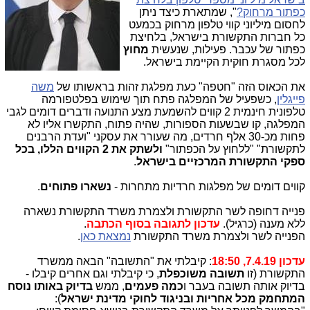
כפתור מרחוק?
", שמתארת כיצד ניתן
לחסום מיליוני קווי טלפון מרחוק בכמעט
כל חברות התקשורת בישראל, בלחיצת
כפתור של עכבר. פעילות, שנעשית
מחוץ
לכל מסגרת חוקית הקיימת בישראל.
את הכאוס הזה "חטפה" כעת מפלגת זהות בראשותו של
משה
פייגלין
, כשפעיל של המפלגה פתח תוך שימוש בפלטפורמה
טלפונית חינמית 2 קווים להשמעת מצע התנועה ודברים דומים לגבי
המפלגה, קו שבשעות הספורות, שהיה פתוח, התקשרו אליו לא
פחות מכ-30 אלף חרדים, מה שעורר את עסקני "ועדת הרבנים
לתקשורת" "ללחוץ על הכפתור"
ולשתק את 2 הקווים הללו, בכל
ספקי התקשורת המרכזיים בישראל
.
קווים דומים של מפלגות חרדיות מתחרות -
נשארו פתוחים
.
פנייה דחופה לשר התקשורת ולצמרת משרד התקשורת נשארה
ללא מענה (כרגיל).
עדכון לתגובה בסוף הכתבה
.
הפנייה לשר ולצמרת משרד התקשורת
נמצאת כאן
.
עדכון 7.4.19, 18:50
: קיבלתי את "התשובה" הבאה ממשרד
התקשורת (זו
תשובה משוכפלת
, כי קיבלתי וגם אחרים קיבלו -
בדיוק אותה תשובה בעבר ו
כמה פעמים
, ממש
בדיוק באותו נוסח
המתחמק מכל אחריות ובניגוד לחוקי מדינת ישראל
):