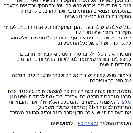
"בהמשך לפנייתך אל משרד התקשורת בנושא חסימת קווים:
לגבי קווים כשרים, אבקש להשיבך שמשרד התקשורת אינו מתערב
בהסכמים עצמאיים הנחתמים בין וועדת הרבנים לחברות
התקשורת בנושא מכשירים כשרים.
בכל שאלה שיש לך בעניין, הנך מוזמן לפנות לוועדת הרבנים לענייני
תקשורת בטל': 02-5381858.
יש לציין, שוועד הרבנים אינו גוף שהוסמך ע"י המשרד, אלא הוא
קיבל הכרה ושת"פ של כלל המפעילים.
המשרד אינו נוטל חלק בהסדרה שמונהגת בין ועד הרבנים
למפעילים ובוודאי שאינו צד למחלוקות הפנימיות בין הזרמים
החרדים השונים.
כאמור, מוצע לפנות ישירות אליהם ולברר פרטנית לגבי הסיבה
שהוחלט כך או אחרת".
מפלגת זהות פנתה בעתירה דחופה להוצאת צו מניעה כנגד ועדת
הרבנים וחברות התקשורת, עתירה, שהוגשה לכבוד השופט
חנן
מלצר
, המשנה לנשיאת בית המשפט העליון ויו"ר ועדת הבחירות
המרכזית לכנסת ה-21 (בתמונה למעלה משמאל).
את העתירה הגישו עורכי הדין
יסכה בינה
ו
נריה הרואה
מעפרה.
העתירה המלאה
נמצאת כאן
- למתעניינים.