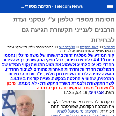
Telecom News - חסימת מספרי ...
חסימת מספרי טלפון ע"י עסקני ועדת
הרבנים לענייני תקשורת הגיעה גם
לבחירות
דף הבית
>>
דעות ומחקרים
>>
על סדר היום
>> חסימת מספרי טלפון ע"י עסקני ועדת
הרבנים לענייני תקשורת הגיעה גם לבחירות
קווי המידע של מפלגת זהות בראשותו של משה פייגלין נחסמו
ביום 4.4.19 בלחיצת כפתור, בכל ספקי התקשורת, כך שהציבור
החרדי לא יכול לחייג ולשמוע את מצע התנועה (קווי המידע של
המפלגות החרדיות והדתיות האחרות פתוחים לציבור החרדי).
הוגשה עתירה לכבוד השופט חנן מלצר, יו"ר ועדת הבחירות
המרכזית, שהוציא החלטה בבקשה. פנייה קודמת ב-4.4.19
לשר התקשורת ולצמרת משרד התקשורת - לא נענתה.
עדכון
ל"תשובת" משרד התקשורת - בגוף הכתבה.
מאת:
אבי וייס
, 5.4.19, 17:25
כהקדמה לחשיפה כאן אני ממליץ לקרוא
את הכתבה הקודמת, שפורסמה תחת
הכותרת:"
חשיפה: מי מסוגל לשתק
בישראל מיליוני מספרי טלפון בלחיצת