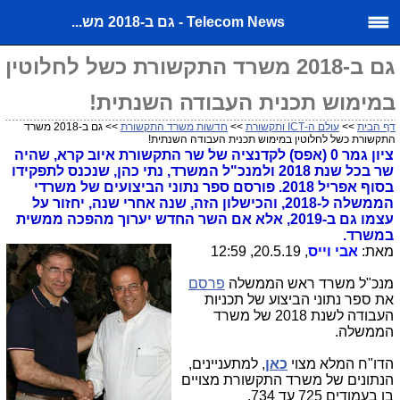
Telecom News - גם ב-2018 מש...
גם ב-2018 משרד התקשורת כשל לחלוטין
במימוש תכנית העבודה השנתית!
דף הבית
>>
עולם ה-ICT ותקשורת
>>
חדשות משרד התקשורת
>> גם ב-2018 משרד
התקשורת כשל לחלוטין במימוש תכנית העבודה השנתית!
ציון גמר 0 (אפס) לקדנציה של שר התקשורת איוב קרא, שהיה
שר בכל שנת 2018 ולמנכ"ל המשרד, נתי כהן, שנכנס לתפקידו
בסוף אפריל 2018. פורסם ספר נתוני הביצועים של משרדי
הממשלה ל-2018, והכישלון הזה, שנה אחרי שנה, יחזור על
עצמו גם ב-2019, אלא אם השר החדש יערוך מהפכה ממשית
במשרד.
מאת:
אבי וייס
, 20.5.19, 12:59
מנכ"ל משרד ראש הממשלה
פרסם
את ספר נתוני הביצוע של תכניות
העבודה לשנת 2018 של משרד
הממשלה.
הדו"ח המלא מצוי
כאן
, למתעניינים,
הנתונים של משרד התקשורת מצויים
בו בעמודים 725 עד 734.