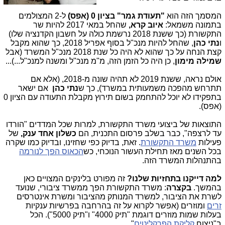
המסמך הזה הוא
"תעודת גמר" בציון 0 (אפס)
ל-2 המצולמים
בתמונה משמאל:
איוב קרא,
שהחל במאי 2017 להיות שר
התקשורת (כך ששנת 2018 נרשמת כולה על חשבון הקדנציה שלו)
ו
נתי כהן
, שהחל להיות מנכ"ל בסוף אפריל 2018, כך שהוא מקבל
קצת הנחה על כך שהוא לא היה כל שנת 2018 מנכ"ל המשרד (אבל
שמילה מימון
, כן היה כל הזמן הזה, מ"מ מנכ"ל ומשנה למנכ"ל...)...
אולם נראה, ששנת 2019 לא תהיה שונה מ-2018, (אלא אם
תתרחש מהפכה משמעותית במשרד), כך ש
נתי כהן
אם ישאר
בתפקידו לא יוכל להתחמק בשום תירוץ מקבלת התעודה עם הציון 0
(אפס).
התוצאות של ביצועי משרד התקשורת, למרות שכל המדדים "הורדו
עד לרצפה", כבר בשלב פרסום התכנית, הם
כשלון אחד ענק,
של
פעילות
משרד התקשורת
. זאת, בדיוק כפי שחזינו, ובדיוק כמו שקרה
בכל השנים מאז תחילת העשור הנוכחי, כש
הכאוס הפך לנורמה
בהתנהלות המשרד הזה.
למה דייקנו בתחזיות שלנו?
זה מפורט בלינקים המצויים כאן
בהמשך.
בקצרה
: משרד התקשורת הפך ממשרד ציבורי, שנועד
לשרת את הציבור, למשרד המנותק מהציבור ומשרת אינטרסים
זרים
ומוזרים (אפשר לקרוא על זה בהרחבה בפרשיות ענקיות
בעלות שמות מוזרים דוגמת "תיק 4000" ו"תיק 5000"). הכל
ב"ניצוח
קליקת הפרקליטים
".