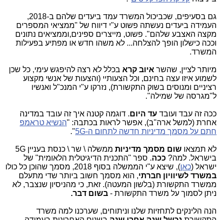
גם בסעיפים, שכביכול המשרד עמד ביעדים שלהם ב-2018,
העמידה ביעדים נעשתה פשוט ע"י דיווח של "ממציאי המספרים
מקצה האצבע שלהם". פשוט, מייצרים ספינים,וממציאים נתונים
וככה כישלון הופך להצלחה... לא משהו חדש או מפתיע בפעילות
המשרד.
מיותר לציין, שהשר
איוב קרא
בכלל לא רצה להיפגש עימי, כל שכן
לשמוע איזו עצה בחינם, וכל הצעותיי (והצעות של אנשי מקצוע
רציניים ומנוסים בשוק התקשורת), נזרקו ע"י המנכ"ל ואנשיו
ל"מגרסה של שמילה".
ככה זה עבד ועובד
עד היום
. דוגמה קטנה איך זה עובד במדינה
אחרת (למשל ארה"ב), אפשר לראות בכתבה: "
הנשיא טראמפ
חתם על מסמך מדיניות חדשה לתחום ה-5G
".
לא תמצאו
שום מסמך מדיניות
ממשלה \ שר \ כנסת בעניין 5G
בישראל. למה?
ככה
. ספר "התכנית הדיגיטלית הלאומית" של
ישראל (
כאן
), שיצא ע"י הממשלה בסוף 2018, מסמך שהוכן כל כולו
במשרד לשיוויון חברתי
, הוא מסמך חשוב ביותר שדי מתעלם
ממשרד התקשורת (בלשון המעטה). זאת, כי מהניסיון שנצבר, לא
ניתן לסמוך על משרד התקשורת -
בשום דבר.
הנה הלינקים לתחזיות שלנו וניתוחים, שערכנו למה משרד
התקשורת
נכשל שנה אחרי שנה
בשנים האחרונות בעמידה