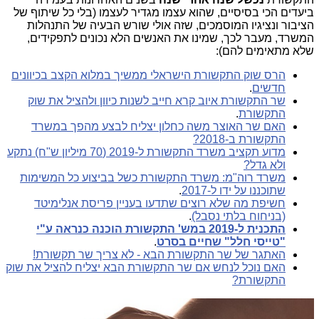
ביעדים הכי בסיסיים, שהוא עצמו מגדיר לעצמו (בלי כל שיתוף של
הציבור ונציגיו המוסמכים, שזה אולי שורש הבעיה של התנהלות
המשרד, מעבר לכך, שמינו את האנשים הלא נכונים לתפקידים,
שלא מתאימים להם):
הרס שוק התקשורת הישראלי ממשיך במלוא הקצב בכיוונים
חדשים
.
שר התקשורת איוב קרא חייב לשנות כיוון ולהציל את שוק
התקשורת
.
האם שר האוצר משה כחלון יצליח לבצע מהפך במשרד
התקשורת ב-2018?
מדוע תקציב משרד התקשורת ל-2019 (70 מיליון ש"ח) נתקע
ולא גדל?
משרד רוה"מ: משרד התקשורת כשל בביצוע כל המשימות
שתוכננו על ידו ל-2017
.
חשיפת מה שלא רוצים שתדעו בעניין פריסת אנלימיטד
(בניחוח בלתי נסבל)
.
התכנית ל-2019 במש' התקשורת הוכנה כנראה ע"י
"טייסי חלל" שחיים בסרט
.
האתגר של שר התקשורת הבא - לא צריך שר תקשורת!
האם נוכל לנחש אם שר התקשורת הבא יצליח להציל את שוק
התקשורת?