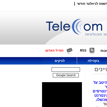
|
שמה לניוזלטר חודשי
RSS
המייל האדום
בות
בקהילה
לגיקים
ינים
היטב עד
ר
צג את האינטרסים
ינטרנט
שכשלו.