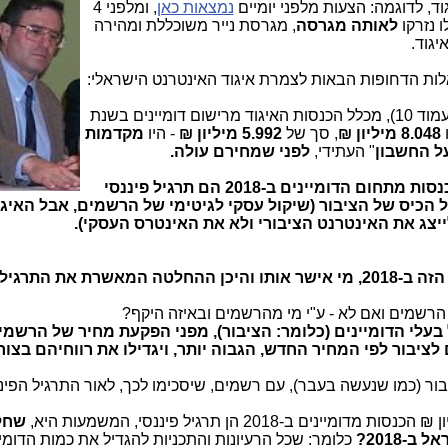
ד, לדוגמה: הצעות מלפני יומיים
נמצאות כאן
, ומלפני 4
ו נזרקו
לאותה מגרסה
, מגרסת נייר משוכללת ומהירה
יגוד.
) סעיף 5.5 (עמוד 10), מכלל הכנסות האיגוד מרישום דומיינים בשנת
8.048 מיליון ₪
, סך של
5.992 מיליון ₪
- היו
מקדמות
ל החשבון
" העתידי,
לפני שמחירם עולה.
כ-6 מיליון ₪ מתוך 8 מיליון ₪ הכנסות מתחום הדומיינים ב-2018 הם תרגיל פיננסי
הכיס של הציבור (שיקול עסקי לגיטימי של הרשמים, אבל האיגו
ייצג את האינטרנט הציבורי ולא את האינטרס העסקי).
למה האיגוד הסכים לתרגיל הפיננסי הזה ב-2018, מי אישר אותו והיכן ההחלטה המאשרת את ה
 הרשמים ואם לא - ע"י מי מהרשמים ובאיזה היקף?
בעלי הדומיינים (כלומר: הציבור), מפני הפקעת מחיר של הרשמי
 לציבור לפי המחיר החדש, הגבוה יותר, ויגדילו את רווחיהם בצו
בור (כמו שנעשה בעבר), עם רשמים, שיסכימו לכך, לאור התרגיל הפינ
שחל
-2018?
כלומר: שכל הרעיונות והתכניות להגדיל את כמות הדומיי