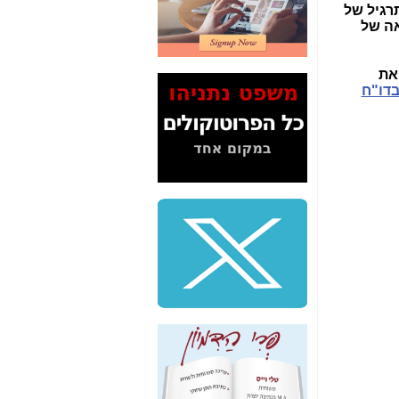
רגיל של
2" על תעלולי השר
ההעלאה של
משה כחלון -
כאן
המשך חשיפת הבלוף
מש את
ששמו "מהפיכת
דו"ח
הסלולר" ואיך מסרסים
את הנתונים לציבור -
כאן
סיכום ביקור בסיליקון
ואלי - למה 3 הגדולות
משקיעות ומפתחות
באותם תחומים -
כאן
שלמה פילבר (עד
לאחרונה מנכ"ל משרד
התקשורת) - עד
מדינה? הצחקתם
אותי! -
כאן
"יש אפליה בחקירה"?
חשיפה: למה השר
משה כחלון לא נחקר
עד היום? -
כאן