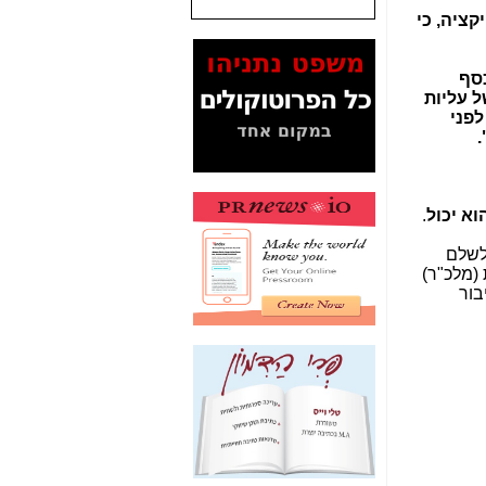
דומיינים - הוא פיקציה, כי
המסמכים בנושא בזק-
Yes (תיק 4000)
מוכיחים "תפירת תיק"
 צורך לגייס כסף
לאיש הלא נכון! -
כאן
ל עליות
לפני
עובדות ומסמכים
.
המוסתרים מהציבור:
האם ביבי כשר
תקשורת עזר לקב'
בזק? -
כאן
וא יכול
.
מה מקור ה-Fake
 אישי מובהק לשלם
News שהביא לתפירת
 (מלכ"ר)
תיק לביבי והעלמת
בור
החשודים הנכונים -
כאן
אחת הרגליים של "תיק
4000 התפור"
התמוטטה היום
בניצחון (כפול) של בזק
-
כאן
איך כתבות מפנקות
הפכו לפתע לטובת