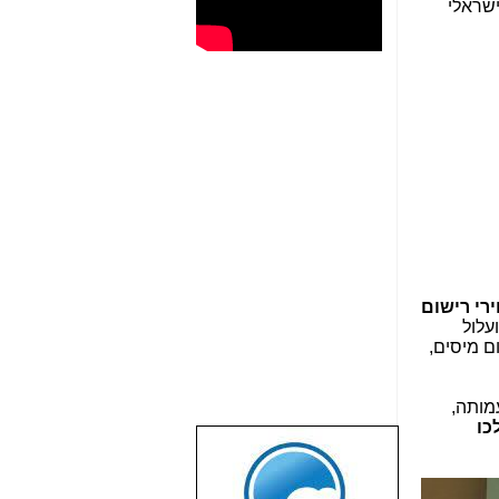
רי רישום
גודל של כ- 6 מיליון ש"ח (מכלל כ-11 מיליון ש"ח תקציב שנתי ל-2019), ועלול
ם מיסים,
מותה,
כו
שבוע טוב לכל
הגולשים באשר
הם!!!