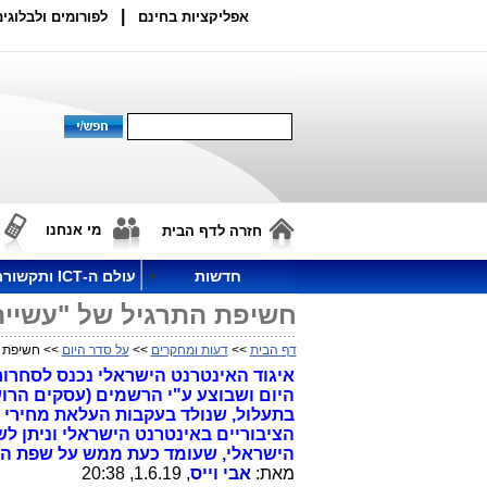
|
אפליקציות בחינם
לפורומים ולבלוגים
מי אנחנו
חזרה לדף הבית
חדשות
עולם ה-ICT ותקשורת
חשיפת התרגיל של "עשיית 
דף הבית
>>
דעות ומחקרים
>>
על סדר היום
>> חשיפת הת
איגוד האינטרנט הישראלי נכנס לסחרור,
היום ושבוצע ע"י הרשמים (עסקים הרוש
הציבוריים באינטרנט הישראלי וניתן ל
הישראלי, שעומד כעת ממש על שפת התה
מאת:
אבי וייס
, 1.6.19, 20:38