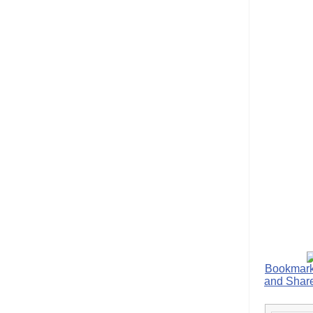
הנאה שהיא מיסודות
עבירת השוחד? -
כאן
שערוריית הקנס הענק
על בזק וחשיפת
"תעודת הביטוח" של
נתניהו בתיק 4000 -
כאן
ערוץ 20: "תיק תפור":
אבי וייס חושף את
מחדלי "תיק 4000" -
כאן
התבלבלתם: גיא פלד
הפך את כחלון, גבאי
ואילת לחשודים
המרכזיים בתיק 4000 -
כאן
פצצות בתיק 4000:
האם היו בכלל
התנגדויות למיזוג
בזק-יס? -
כאן