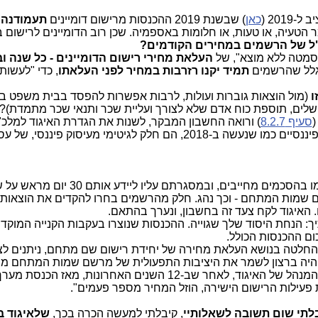
201 (
כאן
) שבשנת 2019 ההכנסות מרישום דומיינים
תעמודנה 
 הטעיה, או טעות, או חלומות באספמיה. שכן רוב הדומיינים לרישום ב-019
במחירים הקודמים?
"סמטה ללא מוצא", של
העלאת מחירי רישום הדומיינים - כל שנה ו
גלל שהרשמים
תמיד יקנו רזרבות במחיר לפני העלאתו
, כדי "לעשות
ו
(מול הוצאות גוברות ועולות, לרבות אפשרות להפסד בבית משפט בענ
שלים, תוספת כוח אדם שלא לצורך ועליית שכר ותנאי שכר מתמדת)?
(
סעיף 8.2.7
) ורואה החשבון המבקר, לשנות את הגדרת האיגוד למלכ"
כלומר מלכ"ר משלם מיסים (ואז, תרגילים פיננסיים כמו שנעשה ב-2018, הם חלק לגיטימי מעיסוק
"האיגוד קשור עם הרשמים הפועלים מטעמו בהסכמים מחייבים, ובמסגרתם עליו ליי
שום שמות המתחם - וכך נהג. חלק מהרשמים בחרו להקדים את הוצאות
 האיגוד לקח צעד זה בחשבון, ונערך בהתאם.
ך: הנחת היסוד שלך שגוייה. ההכנסות שנוצרו בעקבות הקנייה המוקד
ם ההכנסות הכולל.
 להחלטה בנושא העלאת מחירה של יחידת רישום שם מתחם, ניתנים לצ
 היה ברצון לשמר את היציבות התפעולית של מרשם שמות המתחם 
ההחלטה אושרה ברוב קולות על ידי הוועד המנהל של האיגוד, לאחר שב-12 השנים האחרונות,
פעילות הרישום הישירה, הוזל המחיר מספר פעמים".
לתי שום תשובה לשאלותיי
, קיבלתי למעשה הכרה בכך,
שלאיגוד ב