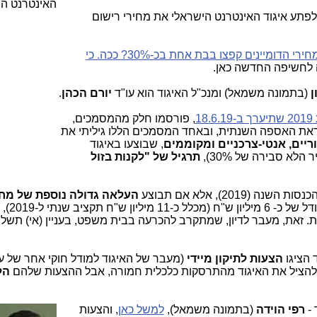
שנה שעברה (2018), העלה לפתע איגוד האינטרנט הישראלי את מחירי רישום
למה מחירי הדומיינים קפצו בבת אחת בכ-30%? ככה. כי
ה לחשיפה החדשה כאן.
ן
(בתמונה משמאל) ומנכ"ל האיגוד הוא עו"ד
יורם הכהן
.
1
, פורסמו חלק מהמסמכים,
ראת האספה השנתית, ובאחד המסמכים הללו גיליתי את
ריים, אנטי-צרכניים ומקוממים
, שבוצעו באיגוד
א סבירה של 30%),
תרגיל של "לקנות בזול
201), אלא אם תבוצע
העלאה גדולה נוספת של מחי
, כדי לסגור את "הבור" בסדר 
. זאת, מעבר לדיון, שמתקרב להכרעה בבית משפט, בעניין (אי) תשלו
 הציגו
הצעות לתיקון מיידי
(מעבר של האיגוד למודל חוקי אחר של ע
 ולהציל את האיגוד מהתרסקות כלכלית חמורה, אבל ההצעות שלהם
הל
 -
רפי הוידה
(בתמונ
ה משמאל),
למשל כאן
, והצעות