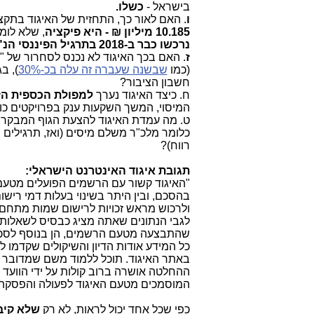
בישראל -
כשלו.
ו
. האם לאור כך, התחזית של האיגוד בתקציב ל-9
10.185 מיליון ₪ - היא פיקציה
, שלא לומר
נרכשו כבר ב-2018 בתרגיל הפיננסי הנ"ל של הרשמים
ז
. האם בכך האיגוד לא נכנס לסחרור של 
(כמו
שבשנה שעברה זה עלה בכ-30%
), ב
חשבון הציבור?
ח. כיצד האיגוד נערך
למפולת הכספית הז
המיסוי, המשך השקעות ענק בפרויקטים כו
ט. מה עמדת האיגוד להצעת הגוף המבקר 
רווח)?
תגובת איגוד האינטרנט הישראלי:
בהסכם, ובין היתר בשינוי בעלות דמי רי
ולרכוש מראש זכויות לרישום שמות מתחם.
לגבי הנתונים שאתה מציג כבסיס לשאלותי
שהתבצעה מטעם הרשמים, הן בנוסף לסכו
כל המידע אודות הדיון והשיקולים שקדמו
באתר האיגוד. תוכל ללמוד משם שמדובר
המוסמכים מטעם האיגוד לפעולה והפסקת 
כפי שכל אחד יכול לראות, לא רק
שלא קיב