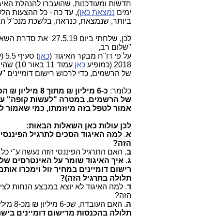
חדשות ומעודכנות, שהועברו להנהלת האיגו
ימים
נמצאת כאן
), עד כה - כל ההצעות הלל
ביותר, שנמצאת, כנראה, בלשכת מנכ"ל הא
לכן, שלחתי ביום 27.5.19 את סדרת השאלות הדחופות הבאות לצמרת איגוד האינטרנט הישראלי:
"שלום רב,
על פי דו"ח מבקר האיגוד (
כאן
2018 (כמופיע
כאן
עמוד 11 באור 10) שהיו
של הרשמים, כדי לרכוש רישום דומיינים "
ע
כלומר:
של הרשמים,
במטרה "לעשות קופה" על 
אמור לטפל בזה מיוזמתו, כמי שאמור ל
לכן עולות כאן
השאלות הבאות:
א
.
הזה?
ב
. האם התרגיל הפיננסי הזה נעשה ע"י כל
ג
.
איך האיגוד שומר על האינטרסים של 
רישום דומיינים במחיר זול וימכרו אותם
תלולה בתרגיל הזה)?
ד
. למה האיגוד לא יוצא במבצע הנחות לצי
הזה?
ה
. האם העובדה, שכ-6 מיליון ₪ מכ-8 מיליון ₪ הכנסות מדומיינים ב-2018 הן תרגיל פיננסי, המשמעות היא,
תלולה בהכנסות מרישום דומיינים בישראל ב