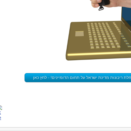
ת ריבונות מדינת ישראל על תחום הדומיינים! - לחץ כאן