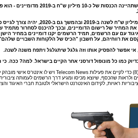
) החוזה, שתהיינה הכנסות של כ-10 מיליון ש"ח ב-2019 מ
כדי להמשיך עם רמת הוצאות של כ-12 מיליון ש"ח לשנה ב-2019 ובהמשך גם ב-2020, יהיה
ת המחיר של רישום הדומיינים, ובכך להיכנס לסחרור מתמיד ש
יגוד עם עם הרשמים, תמיד הרשמים יקנו דומיינים במחיר הישן 
סם את רווחיהם, על חשבון "הכיס של הלקוחות השבויים שלהם"
, אי אפשר להפסיק אותו וזה גלגל שיתגלגל ויתפח משנה לשנה.
יוק כמו כל מונופול דורסני אחר הקיים בישראל
.
למה? ככה
.
כי ה
: הכותב מחזיק בכמה דומיינים (8) כדי לקיים את פעילות Telecom News ויש לו אינטרס
ינים ולראות שהכסף, שיוצא מכיסו ומגיע דרך הרשמים לעמותה ציבורית
בוריות ראויות, לקידום האינטרנט הישראלי ולטובת חברי האיגוד והצי