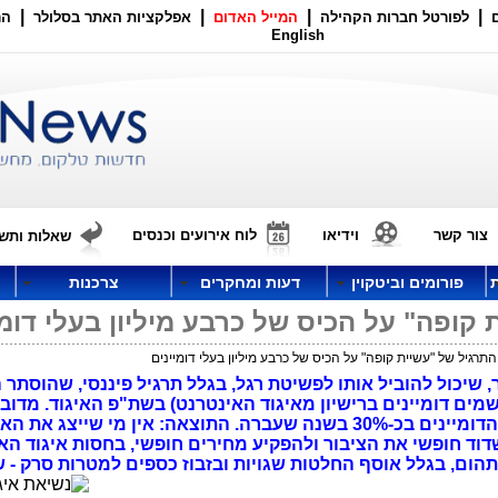
|
|
|
|
לפורטל חברות הקהילה
המייל האדום
אפלקציות האתר בסלולר
הר
English
צור קשר
וידיאו
לוח אירועים וכנסים
שאלות ותשו
פורומים וביטקוין
דעות ומחקרים
צרכנות
קופה" על הכיס של כרבע מיליון בעלי דומי
רגיל של "עשיית קופה" על הכיס של כרבע מיליון בעלי דומיינים
 שיכול להוביל אותו לפשיטת רגל, בגלל תרגיל פיננסי, שהוסתר 
מים דומיינים ברישיון מאיגוד האינטרנט) בשת"פ האיגוד. מדוב
בתעלול, שנולד בעקבות העלאת מחירי הדומיינים בכ-30% בשנה שעברה. התוצאה: אין מי שיי
שדוד חופשי את הציבור ולהפקיע מחירים חופשי, בחסות איגוד הא
ום, בגלל אוסף החלטות שגויות ובזבוז כספים למטרות סרק - 