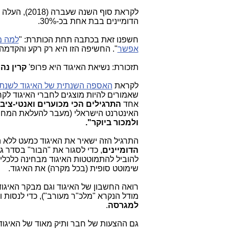
לקראת סוף ה
הדומיינים בבת אחת בכ-30%.
חשפנו זאת בכתבה תחת הכותרת: "
אפשר
". החשיפה הזו היא רק רקע והקדמ
תזכורת: נשיאת האיגוד היא פרופ'
קרין נהו
לקראת
האספה השנתית של האיגוד לשנת 2019 שתיערך ב-8.6.19
שאמורים להיות מוצגים לחברי האיגוד לק
אחד
התרגילים הכי מכוערים ואנטי-ציבו
האינטרנט הישראלי (מעבר להעלאת המחיר הל
ולמכור ביוקר".
התרגיל הזה ישאיר את האיגוד כמעט ללא הכנסות השנה (9
הדומיינים
להוביל להתמוטטות האיגוד מבחינה כלכלית
שימוטט סופית (בכל מקרה) את האיגוד.
רואה החשבון של האיגוד וגם מבקר האיגוד
מודל הנקרא "מלכ"ר מעורב"), כדי לנסות
למגרסה
.
גם ההצעות של חבר ותיק מאוד של האיגוד