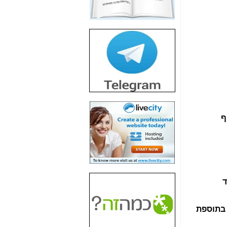
חשיפת חשד לשחיתות
הדומה לזו של "תיק
4000" אך בתחום
הסלולר -
כאן
חשיפת מה שלא
רוצים שתדעו בעניין
פריסת אנלימיטד
(בניחוח בלתי נסבל) -
כאן
חשיפה: איוב קרא
אישר לקבוצת סלקום
ף
בדיוק מה שביבי אישר
ל-Yes ולבזק -
כאן
האם השר איוב קרא
היה צריך בכלל לחתום
על האישור, שנתן
לקבוצת סלקום? -
כאן
ד
האם ביבי וקרא קבלו
בכלל תמורה עבור
 האיגוד, בתוספת
ההטבות הרגולטוריות
שנתנו לסלקום? -
כאן