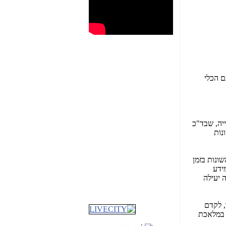
גם הכלי
יה, שבד"כ
נות
ונות בזמן
שבוע טוב לכל הגולשים
ידע
באשר הם!!!
 יעילה
שמרו על עצמכם
והישמעו להוראות פיקוד
העורף!!
, לקדם
ק במלאכת