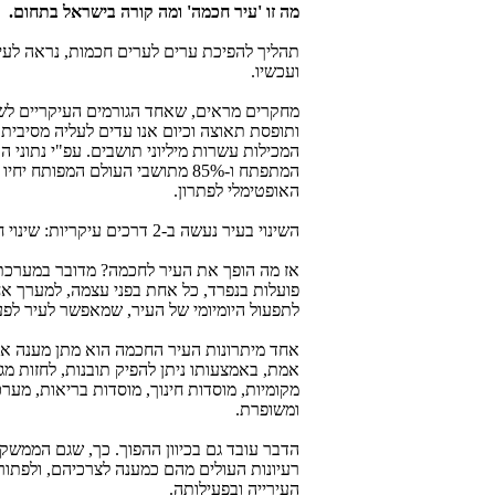
מה זו 'עיר חכמה' ומה קורה בישראל בתחום.
תהליך להפיכת ערים לערים חכמות, נראה לעי
ועכשיו.
מחקרים מראים, שאחד הגורמים העיקריים לשינ
ותופסת תאוצה וכיום אנו עדים לעליה מסיבית
המתפתח ו-85% מתושבי העולם המפ
האופטימלי לפתרון.
השינוי בעיר נעשה ב-2 דרכים עיקריות: שינוי חוקים עירוניים בתחומה, והפיכת העיר ל"עיר חכמה".
אז מה הופך את העיר לחכמה? מדובר במערכת א
פועלות בנפרד, כל אחת בפני עצמה, למערך אחד
לתפעול היומיומי של העיר, שמאפשר לעיר לפ
אחד מיתרונות העיר החכמה הוא מתן מענה אפ
אמת, באמצעותו ניתן להפיק תובנות, לחזות מג
מקומיות, מוסדות חינוך, מוסדות בריאות, מער
ומשופרת.
הדבר עובד גם בכיוון ההפוך. כך, שגם הממש
רעיונות העולים מהם כמענה לצרכיהם, ולפתור
העירייה ובפעילותה.