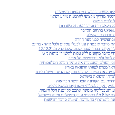
סמה מדריך מקצועי להתממת מידע רפואי
על ילדים ברשת
ינה מלאכותית וסייבר נפתחה בשדרות
ת חברתית בקהילה
בתעשייה לבני נוער חוזרת
 סייבר ואבטחת ענן לבעלי עסקים ולכל אחד - בחינם
קיימו בבתי הספר שבוע שלם החל מ-12.12.21
די סייבר מקוונים ללא עלות לתלמידי כיתות ג'-ט'
ראל מפרגן לצוותי הרפואה בארץ
זמינה את הציבור להציע חפץ שהמדינה תישלח לירח
לצוותי הרפואה בישראל
ודדות עם הקורונה הוצגו לשר הבריאות
ניק תקווה למיליוני משותקים בכיסא גלגלים
והטכנולוגיה מזמינה אתכם לקייטנת חלל חינמית
ים זמינה בישראל
מנה להשתתף בתערוכת תמונות סייבר וחדשנות