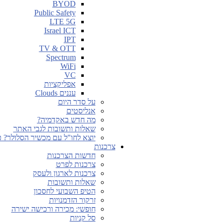
BYOD
Public Safety
LTE 5G
Israel ICT
IPT
TV & OTT
Spectrum
WiFi
VC
אפליקציות
עננים Clouds
על סדר היום
אנליסטים
מה חדש באקדמיה?
שאלות ותשובות לגבי האתר
יוצא לחו"ל עם מכשיר הסלולר? כ
צרכנות
חדשות הצרכנות
צרכנות לפרט
צרכנות לארגון ולעסק
שאלות ותשובות
הטיפ השבועי לחסכון
זרקור הזדמנויות
חופשי: מכירה ורכישה ישירה
סל קניות