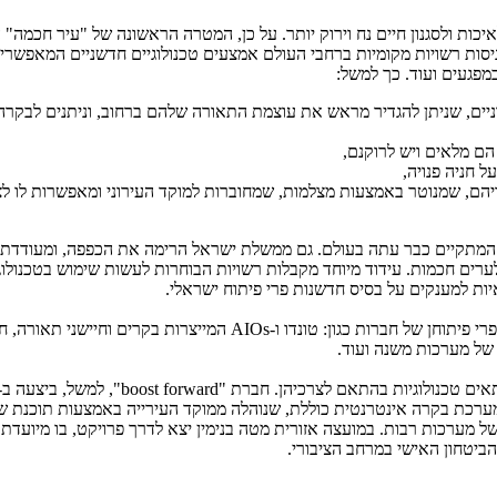
רישה לאיכות ולסגנון חיים נח וירוק יותר. על כן, המטרה הראשונה של "עיר חכמה" 
יסות רשויות מקומיות ברחבי העולם אמצעים טכנולוגיים חדשניים המאפשרים
במפגעים ועוד. כך למשל:
יים, שניתן להגדיר מראש את עוצמת התאורה שלהם ברחוב, וניתנים לבקרה
ם מלאים ויש לרוקנם,
 חניה פנויה,
יהם, שמנוטר באמצעות מצלמות, שמחוברות למוקד העירוני ומאפשרות לו ל
ר המתקיים כבר עתה בעולם. גם ממשלת ישראל הרימה את הכפפה, ומעודדת
רים חכמות. עידוד מיוחד מקבלות רשויות הבוחרות לעשות שימוש בטכנולוגי
יות למענקים על בסיס חדשנות פרי פיתוח ישראלי.
 פיתוחן של חברות כגון: טונדו ו-
AIOs
המייצרות בקרים וחיישני תאורה, 
של מערכות משנה ועוד.
אים טכנולוגיות בהתאם לצרכיהן. חברת "
boost forward
 מערכת בקרה אינטרנטית כוללת, שנוהלה ממוקד העירייה באמצעות תוכנת ש
 מערכות רבות. במועצה אזורית מטה בנימין יצא לדרך פרויקט, בו מיועדת
ביטחון האישי במרחב הציבורי.