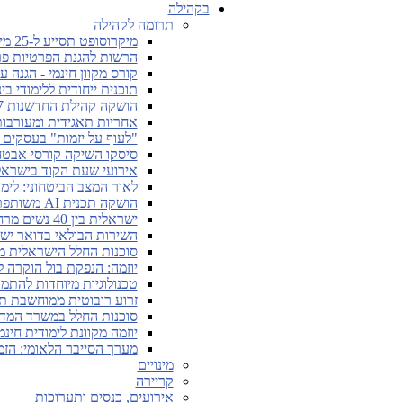
בקהילה
תרומה לקהילה
מיקרוסופט תסייע ל-25 מיליון אנשים ברכישת מיומנויות דיגיטליות
הרשות להגנת הפרטיות פר
קורס מקוון חינמי - הגנה 
תוכנית ייחודית ללימודי ב
הושקה קהילת החדשנות Cyber7 בתחום הסייבר
אחריות תאגידית ומעורבו
"לעוף על יזמות" בעסקים ו
סיסקו השיקה קורסי אבטחת
אירועי שעת הקוד בישראל ית
לאור המצב הביטחוני: לימו
הושקה תכנית AI משותפת לגוגל ולאוניברסיטת תל אביב
ישראלית בין 40 נשים מרחבי העולם המעצבות את עתיד הבינה המלאכותית
השירות הבולאי בדואר יש
סוכנות החלל הישראלית מ
יוזמה: הנפקת בול הוקרה 
טכנולוגיות מיוחדות להתמ
זרוע רובוטית ממוחשבת תע
סוכנות החלל במשרד המדע 
יוזמה מקוונת לימודית חינמית של SAP בתחומי עניין דיגיטלי
מערך הסייבר הלאומי: הז
מינויים
קריירה
אירועים, כנסים ותערוכות