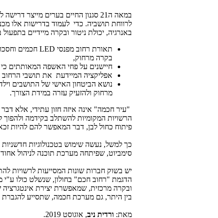
במאה ה21 סגנון החיים בערים מייצר ד
לרווחת תושביה. כדי לעמוד בדרישות אלו מכנ
באנרגיה, יכולת ניטור ובקרה מיידיים בתפעול 
תאורת רחוב מפנסי
LED
חכמים וחסכונ
בקרה מרחוק,
חיישנים על פחי האשפה המאותתים כי ה
אפליקציה המיידעת את תושבי הרחוב על
נושא הביטחון האישי של התושבים וילד
מרחוק ולהזעיק עזרה במידת הצורך.
"עיר חכמה" אינה איזה חזון עתידי, אלא דב
הרשויות המקומיות להשתלב בקידמה ולהפוך לע
פיתוח כחול לבן, דבר המאפשר להם להיות זכא
כך למשל, נעשה שימוש בטכנולוגיות חדשניות פרי
סימביוט, שפיתחה מערכת תוכנה לניהול אחוד 
יש בשוק חברות שונות המסייעות לרשויות להת
הדגמת "רחוב חכם" בחולון, שנשלט כולו ע"י
ובקרה מרכזית, שמאפשרת יצירת אינטגרציה של
בין היתר, גם מערכת חכמה, שתסייע להגברת ה
מאת:
ורדית ניב
, אוגוסט 2019.