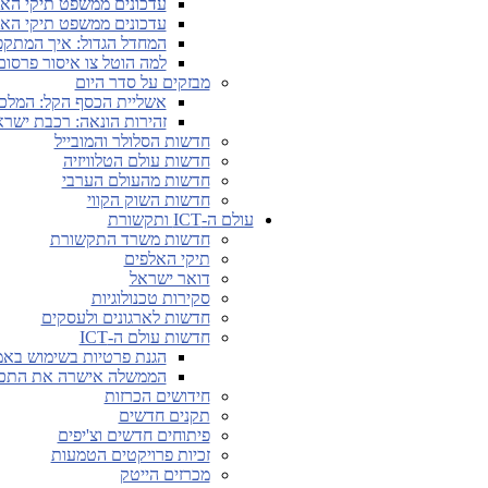
עדכונים ממשפט תיקי האלפים מ-28.4.26 
עדכונים ממשפט תיקי האלפים מ-5.5.26 ו
המחדל הגדול: איך המתקפה 
למה הוטל צו איסור פרסום על החשיפות
מבזקים על סדר היום
אשליית הכסף הקל: המלכ
זהירות הונאה: רכבת ישראל
חדשות הסלולר והמובייל
חדשות עולם הטלוויזיה
חדשות מהעולם הערבי
חדשות השוק הקווי
עולם ה-ICT ותקשורת
חדשות משרד התקשורת
תיקי האלפים
דואר ישראל
סקירות טכנולוגיות
חדשות לארגונים ולעסקים
חדשות עולם ה-ICT
הגנת פרטיות בשימוש באמצעים לאימות גיל 
הממשלה אישרה את התכני
חידושים הכרזות
תקנים חדשים
פיתוחים חדשים וצ'יפים
זכיות פרויקטים הטמעות
מכרזים הייטק