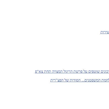
שירות
כונים שוטפים על פרשת הריגול המצויה תחת צא"פ
חמת המשפטנים... הסודות של הפצ"רית