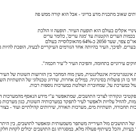
תים שאוב מתכנית מדע בדיוני - אבל הוא קורה ממש פה
ויי אקלים בעולם הוא תופעת העיור. תופעה זו הולכת
 בכמות הערים הקטנות עד 'מגה ערים', כלומר ערים
המכילות עשרות מיליוני תושבים. עפ"י נתוני האו"ם צפוי, שעד 2050 כ-64% מהאוכלוסייה בעולם
ותח יחיו בערים. לפיכך, העיר בהיותה אחד הגורמים העיקריים לבעיה, הופכת להיות 
ינטגרטיבית אינטליגנטית, מעין מוח המחבר בין הזרועות השונות של העירי
 בו הן פועלות בסינרגיה. במילים אחרות, שדרוג טכנולוגי של התשתיות השו
עול כמערכת על, שמחוברת ושולטת במערכות נוספות רבות.
קטיבי ונקודתי לצרכי התושבים, שמתאפשר ע"י מידע הנאסף מהמערכות הש
מות, להוזיל עלויות ולאפשר לעיר לתפקד במערכותיה השונות, כגון מערכות מ
כות תחבורה, תשתיות מים, מערכות תאורה, שירותים קהילתיים ועוד - בצורה
ק של התושבים מול העירייה משתפר משמעותית ומאפשר לתושבים, בין היתר
 בעיות, והכל בשיתוף פעולה מלא, במסגרתו גם התושבים יכולים לקחת חל