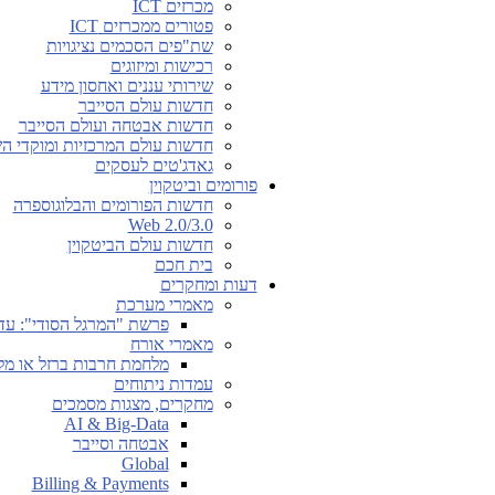
מכרזים ICT
פטורים ממכרזים ICT
שת"פים הסכמים נציגויות
רכישות ומיזוגים
שירותי עננים ואחסון מידע
חדשות עולם הסייבר
חדשות אבטחה ועולם הסייבר
חדשות עולם המרכזיות ומוקדי ה
גאדג'טים לעסקים
פורומים וביטקוין
חדשות הפורומים והבלוגוספרה
Web 2.0/3.0
חדשות עולם הביטקוין
בית חכם
דעות ומחקרים
מאמרי מערכת
פרשת "המרגל הסודי": עד
מאמרי אורח
מלחמת חרבות ברזל או מל
עמדות ניתוחים
מחקרים, מצגות מסמכים
AI & Big-Data
אבטחה וסייבר
Global
Billing & Payments