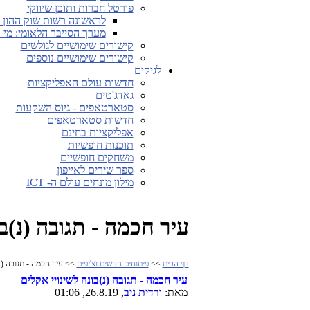
פורטל חברות ותוכן שיווקי
לראשונה רשות שוק ההון ה
מערך הסייבר הלאומי: מי 
קישורים שימושיים לגולשים
קישורים שימושיים נוספים
לגיקים
חדשות עולם האפליקציות
גאדג'טים
סטארטאפים - גיוס השקעות
חדשות סטארטאפים
אפליקציות בחינם
תוכנות חופשיות
משחקים חופשיים
ספר שירים לאייפון
מילון מונחים עולם ה- ICT
עיר חכמה - תגובה (נ)בו
דף הבית
>>
פיתוחים חדשים וצ'יפים
>> עיר חכמה - תגובה (נ)
עיר חכמה - תגובה (נ)בונה לשינויי אקלים
מאת:
ורדית ניב
, 26.8.19, 01:06