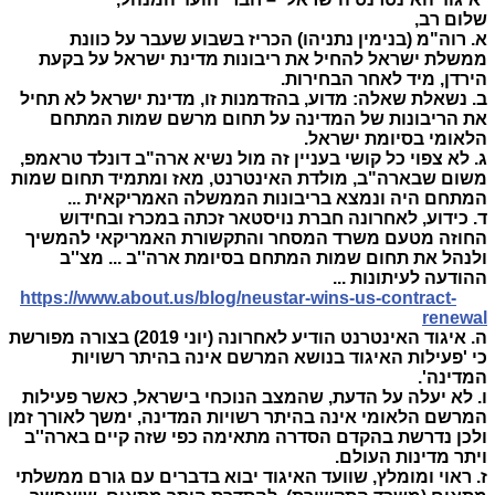
שלום רב,
א. רוה"מ (בנימין נתניהו) הכריז בשבוע שעבר על כוונת
ממשלת ישראל להחיל את ריבונות מדינת ישראל על בקעת
הירדן, מיד לאחר הבחירות.
ב. נשאלת שאלה: מדוע, בהזדמנות זו, מדינת ישראל לא תחיל
את הריבונות של המדינה על תחום מרשם שמות המתחם
הלאומי בסיומת ישראל.
ג. לא צפוי כל קושי בעניין זה מול נשיא ארה"ב דונלד טראמפ,
משום שבארה"ב, מולדת האינטרנט, מאז ומתמיד תחום שמות
המתחם היה ונמצא בריבונות הממשלה האמריקאית ...
ד. כידוע, לאחרונה חברת נויסטאר זכתה במכרז ובחידוש
החוזה מטעם משרד המסחר והתקשורת האמריקאי להמשיך
ולנהל את תחום שמות המתחם בסיומת ארה''ב ... מצ''ב
ההודעה לעיתונות ...
https://www.about.us/blog/neustar-wins-us-contract-
renewal
ה. איגוד האינטרנט הודיע לאחרונה (יוני 2019) בצורה מפורשת
כי 'פעילות האיגוד בנושא המרשם אינה בהיתר רשויות
המדינה'.
ו. לא יעלה על הדעת, שהמצב הנוכחי בישראל, כאשר פעילות
המרשם הלאומי אינה בהיתר רשויות המדינה, ימשך לאורך זמן
ולכן נדרשת בהקדם הסדרה מתאימה כפי שזה קיים בארה''ב
ויתר מדינות העולם.
ז. ראוי ומומלץ, שוועד האיגוד יבוא בדברים עם גורם ממשלתי