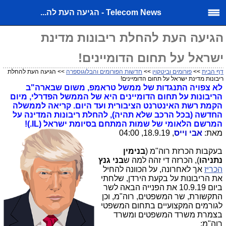
Telecom News - הגיעה העת לה...
הגיעה העת להחלת ריבונות מדינת
ישראל על תחום הדומיינים!
דף הבית
>>
פורומים וביטקוין
>>
חדשות הפורומים והבלוגוספרה
>> הגיעה העת להחלת
ריבונות מדינת ישראל על תחום הדומיינים!
לא צפויה התנגדות של ממשל טראמפ, משום שבארה"ב
הריבונות על תחום הדומיינים היא של הממשל הפדרלי, מיום
הקמת רשת האינטרנט הציבורית ועד היום. קריאה לממשלה
החדשה (בכל הרכב שלא תהיה), להחלת ריבונות המדינה על
המרשם הלאומי של שמות המתחם בסיומת ישראל (IL.)!
מאת:
אבי וייס
, 18.9.19, 04:00
בעקבות הכרזת רוה"מ (
בנימין
נתניהו
), הכרזה די זהה למה ש
בני גנץ
הכריז
אך לאחרונה, על הכוונה להחיל
את הריבונות על בקעת הירדן, שלחתי
ביום 10.9.19 את הפנייה הבאה לשר
התקשורת, שר המשפטים, רוה"מ, וכן
לגורמים המקצועיים בתחום המשפטי
בצמרת משרד המשפטים ומשרד
רוה"מ: