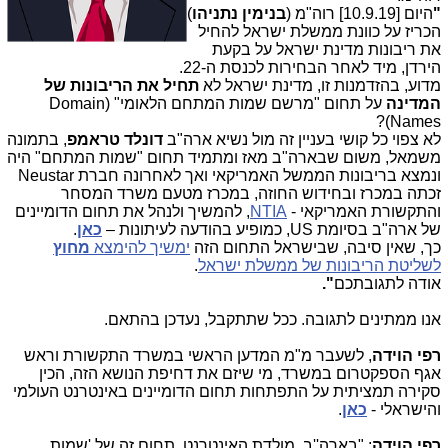
"
היום [10.9.19] רוה"מ (
בנימין נתניהו
)
הכריז על כוונת ממשלת ישראל להחיל
את ריבונות מדינת ישראל על בקעת
הירדן, מיד לאחר הבחירות לכנסת ה-22.
מדוע, בהזדמנות זו, מדינת ישראל לא
תחיל את הריבונות של
המדינה
על תחום "מרשם שמות המתחם הלאומי" (
Domain
)?
Names
לא צפוי כל קושי בעניין זה מול נשיא ארה"ב
דונלד טראמפ
, בתמונה
משמאל, משום שבארה"ב מאז ומתמיד תחום "שמות המתחם" היה
ונמצא בריבונות הממשל האמריקאי ואך לאחרונה חברת
Neustar
זכתה במכרז ובחידוש החוזה, במכרז מטעם משרד המסחר
והתקשורת האמריקאי -
NTIA
, להמשיך ולנהל את תחום הדומיינים
של ארה"ב בסיומת
,US
כמופיע בהודעה לעיתונות –
כאן
.
כך, שאין סיבה, שבישראל התחום הזה
ימשיך להימצא
מחוץ
לשליטת הריבונות של ממשלת ישראל
.
אודה לתגובתכם
".
אנו ממתינים לתגובה. ככל שתתקבל, נעדכן בהתאם.
רפי הוידה
, לשעבר מ"מ המדען הראשי במשרד התקשורת וראש
אגף הספקטרום במשרד, מי שיזם את דחיפת הנושא הזה, הכין
סקירה תמציתית על התפתחות תחום הדומיינים באינטרנט העולמי
והישראלי -
כאן
.
רפי הוידה
: "בארה''ב, מולדת האינטרנט, תחום זה של 'שמות