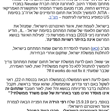
מתחם' מוסדר היטב. לאחרונה זכתה חברת Neustar במכרז
ובחידוש החוזה, מכרז מטעם משרד המסחר והתקשורת האמריקאי
- NTIA, להמשיך ולנהל את תחום הדומיינים של ארה"ב בסיומת
US כמופיע בהודעה לעיתונות –
מצ''ב
.
בישראל, לעומת זאת, איגוד האינטרנט הישראלי, שמנהל את
המרשם הלאומי של שמות המתחם בסיומת ישראל - .IL., הודיע
לאחרונה (יוני 2019) בצורה מפורשת כי: 'פעילות האיגוד בנושא
המרשם
אינה בהיתר רשויות המדינה
'.
מצ''ב (
כאן
) הצעתי להסדרת מרשם שמות המתחם בישראל,
להחלטת ממשלת ישראל, שתקום אחרי הבחירות.
אני שואל: האם לדעת ממשלת ישראל תחום 'שמות המתחם' צריך
להמשיך להתנהל ללא כל פיקוח ממשלתי? זאת, לאור האמירה,
שכבר שמעתי: If it works do not fix it?
האם לדעת ראש הממשלה (בממשלה הבאה בכנסת ה-22), ראוי
לשקול באם רצוי ונדרש, שהממשלה, שהוא עומד בראשה, תקבל
החלטה בדבר מדיניותה בנושא זה? זאת, לאור העובד
שתחום זה
אינו מוסדר ואינו מצוי באחריות של שום משרד ממשלתי?"
בנוסף, ביום 15.9.19 שלח
רפי הוידה
את הפנייה הבאה לצמרת
איגוד האינטרנט הישראלי:
"
איגוד האינטרנט הישראלי – חברי הועד המנהל,