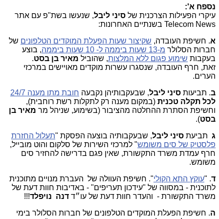
נספח א':
עיקרי הפעילות הצרכנית של
סיני ליבל
, שנעשו בשת"פ עם אתר
Telecom News בשנתיים האחרונות:
א
.
חשיפת
העובדה,
ש
קיצור
שעות
הפעלת
המוקדים
הטלפונים
של
חברות
הסלולר
מ
-13
שעות
ביממה
ל
- 10
שעות
ביממה
,
בוצע
בעקבות
שימוע
פגום
ללא
המלצות
,
שהוביל
מאיר
בן
בסט
.
זאת,
חרף
העובדה,
ש
נסגרו
עשרות
מוקדים
מאויישים
במרכזי
הערים
.
ב
.
תביעות
סיני
ליבל
,
שבעקבותיהן
נקבעה
חובת
מתן
מענה
24/7
לכל
תקלה
טכנית
(
במקום
מענה
רק
לתקלות
רשת
רוחבית
),
וחשיפת
הסתרת
ההחלטה
מהציבור
(
בשימוע,
שניהל
מר
מאיר
בן
בסט
).
ג
תביעת
סיני
ליבל
,
שבעקבותיה
בוצעה
הפסקת
"
תעלול
החזרת
פלסטיק
של
סים
משומש
"
למרכזי
השירות
של
סלקום
והוט
מובייל,
חרף
עמדת
משרד
התקשורת,
ש
אין
פגם
בדרישה
להחזיר
סים
משומש
.
ד
. "
עוקץ
התא
הקולי
"
.
חשיפת
העוולה
של
העברת
מנויים
מתוכנית
לתוכנית
-
במסווה
של
"
עידכון
תעריפים"
-
באדיבות
חוות
דעת
של
משרד
התקשורת
-
והעדר
חוות
דעת
של
עו״ד
דנה
נויפלד
!!!
ה
. חשיפת
הפעלת
המוקדים
הטלפונים
של
חברות
הסלולר
בימי