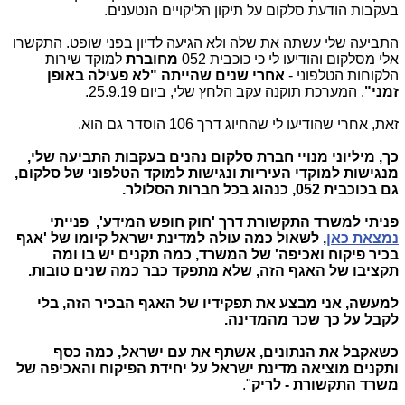
בעקבות הודעת סלקום על תיקון הליקויים הנטענים.
התביעה שלי עשתה את שלה ולא הגיעה לדיון בפני שופט. התקשרו
אלי מסלקום והודיעו לי כי כוכבית 052
מחוברת
למוקד שירות
הלקוחות הטלפוני -
אחרי שנים שהייתה "לא פעילה באופן
זמני"
. המערכת תוקנה עקב הלחץ שלי, ביום 25.9.19.
זאת, אחרי שהודיעו לי שהחיוג דרך 106 הוסדר גם הוא.
כך,
מיליוני מנויי חברת סלקום נהנים בעקבות התביעה שלי,
מנגישות למוקדי העיריות ונגישות למוקד הטלפוני של סלקום,
גם בכוכבית 052, כנהוג בכל חברות הסלולר.
פניתי למשרד התקשורת דרך 'חוק חופש המידע', פנייתי
נמצאת כאן
, לשאול כמה עולה למדינת ישראל קיומו של 'אגף
בכיר פיקוח ואכיפה' של המשרד, כמה תקנים יש בו ומה
תקציבו של האגף הזה, שלא מתפקד כבר כמה שנים טובות.
למעשה, אני מבצע את תפקידיו של האגף הבכיר הזה, בלי
לקבל על כך שכר מהמדינה.
כשאקבל את הנתונים, אשתף את עם ישראל, כמה כסף
ותקנים מוציאה מדינת ישראל על יחידת הפיקוח והאכיפה של
משרד התקשורת -
לריק
".