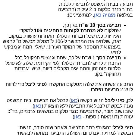
תביעה בבית המשפט לתביעות קטנות
בת"ר כנגד סלקום ב-2 עילות (התביעה
במלואה
מצויה כאן
, למתעניינים):
תביעה בסך 10 ש"ח
בגין כך,
שסלקום
לא מנתבת לקוחות המחיגים 106
למוקדי
העיריות, כמו שכל חברות הסלולר האחרות עושות. במקום
זאת, שולחים את המתקשר ל-106 ל"מסלול מכשולים" לחפש
בעצמו את המספר של המוקד העירוני, שאליו המחייג מבקש
לחייג.
תביעה בסך 1 ש"ח
על כך, שהחיוג 052* המקובל בכל
החברות לחיוג לחברת הסלולר לפי הקידומת שלה, לא פועל
סלקום מזה זמן והמחייגים מקבלים דיווח, שיש "עבודות
תחזוקה" בקו.
התביעה עשתה את שלה ומסלקום התקשרו ל
סיני ליבל
כדי לדווח
לו ש-2 הבעיות
נפתרו
.
לכן,
סיני ליבל
הגיש בקשה (
כאן
) לבטל את תביעתו ובית המשפט
נענה לבקשתו לבטל את התביעה ללא הוצאות (
כאן
).
שוב ושוב מוכח, שהתביעות כנגד סלקום בנושאים צרכניים, בד"כ
עוזרות (דוגמאות נוספות -
כאן
).
סיני ליבל
: "הגשתי כתב התביעה ולאחר שזה סודר, הגשתי
הבקשה למחיקה עם סיום העוולה. התביעה נמחקה לבקשתי