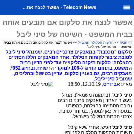
Telecom News - אפשר לנצח את...
אפשר לנצח את סלקום אם תובעים אותה
בבית המשפט - השיטה של סיני ליבל
דף הבית
>>
חדשות הסלולר והמובייל
>> אפשר לנצח את סלקום אם תובעים אותה בבית
המשפט - השיטה של סיני ליבל
סלקום "מככבת" במאבקים צרכניים רבים, שמנהל סיני ליבל
לטובת ציבור לקוחות הסלולר. אחד המאבקים הללו הסתיים
בהצלחה: סלקום תיקנה הליקויים עוד לפני הדיון בבית
המשפט, בתחום החיוג ל-106 למוקדי הרשויות ובחיוג 052*.
מאבקים רבים, גם בעניין סלקום, עדיין בטיפול ובהליכים,
שמוביל סיני ליבל.
מאת:
אבי וייס
, 12.10.19, 18:50
סיני ליבל
, (בתמונה משמאל), מנהל
בעשור האחרון מאבקים צרכניים רבים
(רובם הסתיימו בהצלחה, כמפורט
בנספח א' כאן למטה), במיוחד לטובת
צרכני חברות הסלולר בישראל.
סיני ליבל
הגיש, אחרי שלא קיבל
תשובות מספקות מסלקום לפניותיו,