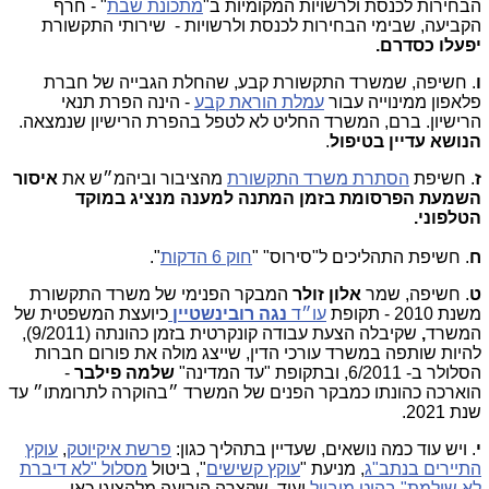
הבחירות
לכנסת
ולרשויות
המקומיות
ב"
מתכונת
שבת
"
-
חרף
הקביעה,
ש
בימי
הבחירות
לכנסת
ולרשויות
-
שירותי
התקשורת
יפעלו
כסדרם
.
ו
.
חשיפה,
ש
משרד
התקשורת
קבע,
ש
החלת
הגבייה
של
חברת
פלאפון
מ
מינוייה
עבור
עמלת
הוראת
קבע
-
הינה
הפרת
תנאי
הרישיון
.
ברם
,
המשרד
החליט
לא
לטפל
בהפרת
הרישיון
שנמצאה
.
הנושא עדיין בטיפול
.
ז
.
חשיפת
הסתרת
משרד
התקשורת
מהציבור
וביהמ״ש
את
איסור
השמעת
הפרסומת
בזמן
המתנה
למענה
מנציג
במוקד
הטלפוני
.
ח
. חשיפת התהליכים ל"סירוס" "
חוק 6 הדקות
".
ט
.
חשיפה,
ש
מר
אלון
זולר
המבקר
הפנימי
של
משרד
התקשורת
משנת
2010 -
תקופת
עו״ד
נגה
רובינשטיין
כיועצת המשפטית של
המשרד
,
שקיבלה
הצעת
עבודה
קונקרטית
בזמן
כהונתה
(9/2011),
להיות
שותפה
במשרד
עורכי
הדין,
שייצג
מולה
את
פורום
חברות
הסלולר
ב-
6/2011,
ובתקופת
"
עד
המדינה"
שלמה
פילבר
-
הוארכה
כהונתו כמבקר הפנים של המשרד
״בהוקרה
לתרומתו״
עד
שנת
2021.
י
. ויש עוד
כמה
נושאים,
שעדיין בתהליך
כגון:
פרשת
איקיוטק
,
עוקץ
התיירים בנתב"ג
, מניעת "
עוקץ קשישים
", ביטול
מסלול "לא דיברת
לא שילמת" בהוט מובייל
ועוד,
שקצרה
היריעה
מלהציגן
כאן.