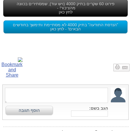
פירוט 60 שקרים בתיק 4000 (ויש עוד), שמסתירים בכוונה
מהציבור! -
לחץ כאן
"הנדסת התודעה" בתיק 4000 לא מסתיימת ותימשך בחודשים
הבאים! - לחץ כאן