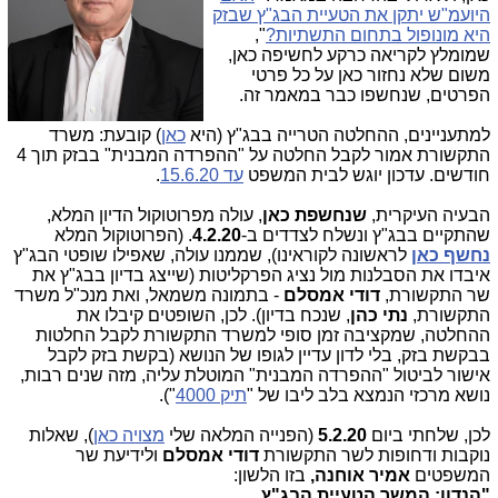
היועמ"ש יתקן את הטעיית הבג"ץ שבזק
היא מונופול בתחום התשתיות?
",
שמומלץ לקריאה כרקע לחשיפה כאן,
משום שלא נחזור כאן על כל פרטי
הפרטים, שנחשפו כבר במאמר זה.
למתעניינים, ההחלטה הטרייה בבג"ץ (היא
כאן
) קובעת: משרד
התקשורת אמור לקבל החלטה על "ההפרדה המבנית" בבזק תוך 4
חודשים. עדכון יוגש לבית המשפט
עד 15.6.20
.
הבעיה העיקרית,
שנחשפת כאן
, עולה מפרוטוקול הדיון המלא,
שהתקיים בבג"ץ ונשלח לצדדים ב-
4.2.20
. (הפרוטוקול המלא
נחשף כאן
לראשונה לקוראינו), שממנו עולה, שאפילו שופטי הבג"ץ
איבדו את הסבלנות מול נציג הפרקליטות (שייצג בדיון בבג"ץ את
שר התקשורת,
דודי אמסלם
- בתמונה משמאל, ואת מנכ"ל משרד
התקשורת,
נתי כהן
, שנכח בדיון). לכן, השופטים קיבלו את
ההחלטה, שמקציבה זמן סופי למשרד התקשורת לקבל החלטות
בבקשת בזק, בלי לדון עדיין לגופו של הנושא (בקשת בזק לקבל
אישור לביטול "ההפרדה המבנית" המוטלת עליה, מזה שנים רבות,
נושא מרכזי הנמצא בלב ליבו של "
תיק 4000
").
לכן, שלחתי ביום
5.2.20
(הפנייה המלאה שלי
מצויה כאן
), שאלות
נוקבות ודחופות לשר התקשורת
דודי אמסלם
ולידיעת שר
המשפטים
אמיר אוחנה,
בזו הלשון:
"הנדון: המשך הטעיית הבג"ץ.