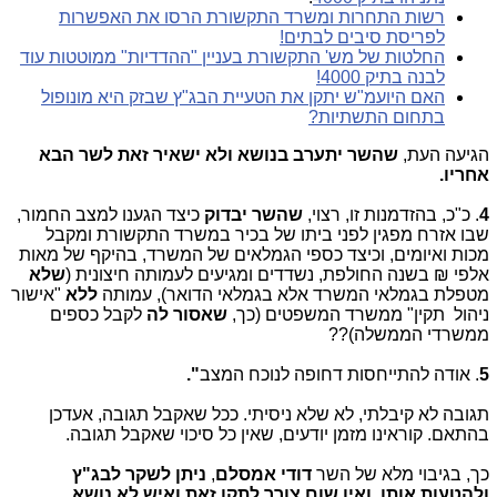
רשות התחרות ומשרד התקשורת הרסו את האפשרות
לפריסת סיבים לבתים!
החלטות של מש' התקשורת בעניין "ההדדיות" ממוטטות עוד
לבנה בתיק 4000!
האם היועמ"ש יתקן את הטעיית הבג"ץ שבזק היא מונופול
בתחום התשתיות?
הגיעה העת,
שהשר יתערב בנושא ולא ישאיר זאת לשר הבא
אחריו.
4
. כ"כ, בהזדמנות זו, רצוי,
שהשר יבדוק
כיצד הגענו למצב החמור,
שבו אזרח מפגין לפני ביתו של בכיר במשרד התקשורת ומקבל
מכות ואיומים, וכיצד כספי הגמלאים של המשרד, בהיקף של מאות
אלפי ₪ בשנה החולפת, נשדדים ומגיעים לעמותה חיצונית (
שלא
מטפלת בגמלאי המשרד אלא בגמלאי הדואר), עמותה
ללא
"אישור
ניהול תקין" ממשרד המשפטים (כך,
שאסור לה
לקבל כספים
ממשרדי הממשלה)??
5
. אודה להתייחסות דחופה לנוכח המצב
".
תגובה לא קיבלתי, לא שלא ניסיתי. ככל שאקבל תגובה, אעדכן
בהתאם. קוראינו מזמן יודעים, שאין כל סיכוי שאקבל תגובה.
כך, בגיבוי מלא של השר
דודי אמסלם
,
ניתן לשקר לבג"ץ
ולהטעות אותו,
ואין שום צורך לתקן זאת ואיש לא נושא