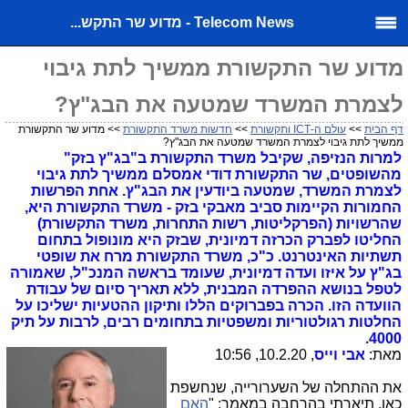
Telecom News - מדוע שר התקש...
מדוע שר התקשורת ממשיך לתת גיבוי
לצמרת המשרד שמטעה את הבג"ץ?
דף הבית
>>
עולם ה-ICT ותקשורת
>>
חדשות משרד התקשורת
>> מדוע שר התקשורת
ממשיך לתת גיבוי לצמרת המשרד שמטעה את הבג"ץ?
למרות הנזיפה, שקיבל משרד התקשורת ב"בג"ץ בזק"
מהשופטים, שר התקשורת דודי אמסלם ממשיך לתת גיבוי
לצמרת המשרד, שמטעה ביודעין את הבג"ץ.
אחת הפרשות
החמורות הקיימות סביב מאבקי בזק - משרד התקשורת היא,
שהרשויות (הפרקליטות, רשות התחרות, משרד התקשורת)
החליטו לפברק הכרזה דמיונית, שבזק היא מונופול בתחום
תשתיות האינטרנט. כ"כ, משרד התקשורת מרח את שופטי
בג"ץ על איזו ועדה דמיונית, שעומד בראשה המנכ"ל, שאמורה
לטפל בנושא ההפרדה המבנית, ללא תאריך סיום של עבודת
הוועדה הזו. הכרה בפברוקים הללו ותיקון ההטעיות ישליכו על
החלטות רגולטוריות ומשפטיות בתחומים רבים, לרבות על תיק
4000.
מאת:
אבי וייס
, 10.2.20, 10:56
את ההתחלה של השערורייה, שנחשפת
כאן, תיארתי בהרחבה במאמר: "
האם