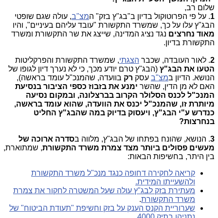
שלום רב,
1
. על פי הפרוטוקול בדיון ב"בג"ץ בזק" ה
מצ"ב
, עולה שגם שופטי
הבג"ץ עלו על כך, שמשרד התקשורת "עובד עליהם בעיניים", והיו
מאוד נחרצים
נגד נציג המדינה, שייצג את שר התקשורת ומשרד
התקשורת בדיון.
2
. לאור העובדה, שכבר
הצגתי
, שמשרד התקשורת והפרקליטות
הטעו את הבג"ץ
(הבג"ץ טרם יודע מכך, כי לא נערך דיון לגופו של
הנושא. הדיון ב
מצ"ב
עסק
רק
בוועדה, שהמנכ"ל עומד בראשה),
האם לא מן הדין, שהשר
ימנע את בזבוז כספי הציבור בנסיעת
המנכ"ל לכנס הסלולר הקרוב בברצלונה, ובמקום נסיעה
מיותרת זו, שהמנכ"ל יכנס את הוועדה, שהוא עומד בראשה,
כנדרש ע"י הבג"ץ, ויעסוק בדיוק במה שהבג"ץ החליט
בנחרצות?
3
. הנושא, שהונח בפתחו של הבג"ץ, מלווה ב
סדרה ארוכה של
מעשים פסולים ביותר מצד צמרת משרד התקשורת
, שמתוארת,
בין היתר, בחשיפות הבאות:
קריאה לחקירה דחופה כנגד מנכ"ל משרד התקשורת
ולהשעייתו המידית.
מעתירת בזק לבג"ץ עולה שעל המשטרה לחקור את צמרת
משרד התקשורת
.
שערוריית הקנס הענק על בזק וחשיפת "תעודת הביטוח" של
נתניהו בתיק 4000
.