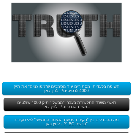
חשיפה בלעדית: מסתירים עוד מסמכים ש"מפוצצים" את תיק
4000 לרסיסים! - לחץ כאן
ראשי משרד התקשורת בעבר ו"מבשלי" תיק 4000 שולטים
במשרד גם כיום! - לחץ כאן
מה ההבדלים בין "חקירת פרשת המימד החמישי" לאי חקירת
"פרשת IBC"? - לחץ כאן