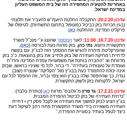
באחריות להטעיה המחפירה הזו של בית המשפט העליון
במדינת ישראל.
עדכון 20.2.20
: התקבלה החלטת היועמ"ש להעביר את תלונתי
(בגין הכרזת בזק כביכול כמונופול בתחום התשתיות), לטיפולו של
פרקליט המדינה. ההחלטה
כאן
.
עדכון 16.7.20, 11:00
: לאור
המסמך
שהוצג ע"י מנכ"ל משרד
התקשורת היוצא,
נתי כהן
, בזק מדווח כעת לבורסה (
כאן
),
שהפרקליטת מיהרה להגיש את המסמך הזה לבג"ץ, עם בקשה
לדחיית \ מחיקת העתירה של בזק ולחייב את בזק בהוצאות. כ"כ בזק
מדווחת ש: "החברה בוחנת את משמעויות עמדת המדינה והדו"ח
ועומדת על טענותיה בעתירה". די ברור, לכל מי שעיניו בראשו, שבזק
אינה יכולה להתמודד כעת בבג"ץ מול "הקליקה" שנוצרה (שוב)
נגדה, כך שההפסד שלה בבג"ץ הוא צפוי וברור, וזה ההפסד לכל עם
ישראל, ללקוחות בזק ולשוק התקשורת.
עדכון 17.2.21
:
גד פרץ
מ"גלובס" מדווח
כאן
(כותרת בלבד):
"נדחית העתירה של בזק לביטול ההפרדה המבנית.
בג"ץ הציע לבזק למשוך את העתירה או לקבל פסק דין • דחיית
העתירה משאירה בידי משרד התקשורת פתח רחב לשיקול דעת
כיצד לטפל בעתיד בסוגיית ההפרדה."