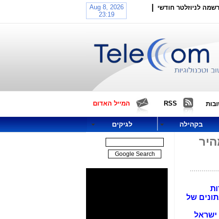
|
שמה לניוזלטר חודשי
RSS
המייל האדום
בות
בקהילה
לגיקים
היר
ות
תונים של
 ישראל