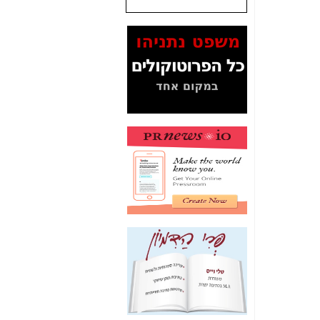
המסמכים בנושא בזק-
Yes (תיק 4000)
מוכיחים "תפירת תיק"
לאיש הלא נכון! -
כאן
עובדות ומסמכים
המוסתרים מהציבור:
האם ביבי כשר
תקשורת עזר לקב'
בזק? -
כאן
מה מקור ה-Fake
News שהביא לתפירת
תיק לביבי והעלמת
החשודים הנכונים -
כאן
אחת הרגליים של "תיק
4000 התפור"
התמוטטה היום
בניצחון (כפול) של בזק
-
כאן
איך כתבות מפנקות
הפכו לפתע לטובת