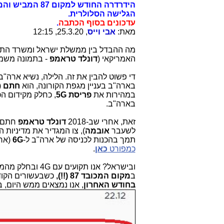
הידרדרה החודש
הגלישה הסלולרית.
עדכונים בסוף הכתבה
.
מאת:
אבי וייס
, 25.3.20, 12:15
מה ההבדל בין ממשלת ישראל ומשרד התק
האמריקאי (
דונלד טראמפ
- בתמונה משמ
די פשוט להבין את זה. הלילה, נשיא ארה
בארה"ב בעניין מגפת הקורונה, הוא
חתם
(
במהירות את
פריסת 5G
, כחלק מקידום 
בארה"ב.
זאת, אחרי שב-2018
דונלד טראמפ
חתם ע
לשעבר
אובמה
), צו המגדיר את מדיניות
תמך בהכנות לכניסה של ארה"ב ל-
6G
(ארה
כמפורט
כאן
.
ובישראל? אנו תקועים עם 4G ובחלק מהמדינה עדיין עם 3G. הצעותיי בנושא (
ב
מקום המכובד 87 (!!),
כשבעשורים הקודמי
בחודש האחרון
, אנו נמצאים ממש היום, ב