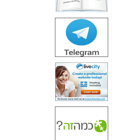
חשיפת חשד לשחיתות
הדומה לזו של "תיק
4000" אך בתחום
הסלולר -
כאן
חשיפת מה שלא
רוצים שתדעו בעניין
פריסת אנלימיטד
(בניחוח בלתי נסבל) -
כאן
חשיפה: איוב קרא
אישר לקבוצת סלקום
בדיוק מה שביבי אישר
ל-Yes ולבזק -
כאן
האם השר איוב קרא
היה צריך בכלל לחתום
על האישור, שנתן
לקבוצת סלקום? -
כאן
האם ביבי וקרא קבלו
בכלל תמורה עבור
ההטבות הרגולטוריות
שנתנו לסלקום? -
כאן