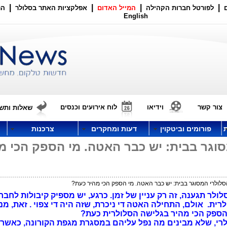
|
|
|
|
לפורטל חברות הקהילה
המייל האדום
אפלקציות האתר בסלולר
הר
English
צור קשר
וידיאו
לוח אירועים וכנסים
שאלות ותשו
פורומים וביטקוין
דעות ומחקרים
צרכנות
וגר בבית: יש כבר האטה. מי הספק הכי מ
סלולרי המסוגר בבית: יש כבר האטה. מי הספק הכי מהיר כעת?
לר תגענה, זה רק עניין של זמן. כרגע, יש מספיק קיבולות לחבר
ת. אולם, התחילה האטה די ניכרת, שזה היה די צפוי . זאת, מנ
י הספק הכי מהיר בגלישה הסלולרית כעת?
לרי, שלא מבינים מה נפל עליהם במסגרת מגפת הקורונה, כאשר