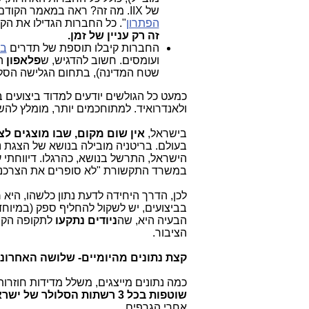
של IIX. מה זה? ראה במאמר הקודם: "
הפתרון
". כל החברות הגדילו את הקיב
זה רק עניין של זמן.
החברות קיבלו תוספת של תדרים
בא
ועומסים. חשוב להדגיש, ש
פלאפון
שטח המדינה), בתחום הגלישה הסל
כמעט כל הגולשים יודעים למדוד ביצועים 
ולאנדרואיד. למתוחכמים יותר, מומלץ לה
בישראל,
אין שום מקום, שבו מוצגים לצ
בעולם. בריטניה מובילה בנושא של הצגת נת
הישראל, התרשל בנושא, כהרגלו. דיווחתי ע
במשרד התקשורת "לא סופרים את הצרכנים
לכן, הדרך היחידה לדעת נתון כלשהו, היא
מ
בביצועים, יש לשקול להחליף ספק (במיוחד
הבעיה היא, שה
ניודים נתקעו
לתקופה הקרו
הציבור.
קצת נתונים מהיומיים- שלושה האחרוני
כמה נתונים מייצגים, משלל מדידות חוזרו
שוטפות בכל 3 רשתות הסלולר של ישראל,
אחרי הגרפים.