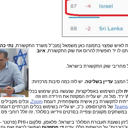
ות לאיש שמצוי בתמונה כאן משמאל (מנכ"ל משרד התקש
ורת,
נתי כהן
איוב
של מחריבי שוק התקשורת בישראל.
ל המצב
עדיין בשליטה
. יש לזה כמה סיבות מרכזיות:
ת
ולכן השימוש באפליקציות, שנעשה בהן שימוש בכלי
Waze ירד. מול זה, יש עלייה המקזזת את הירידה הזו וזה
רתית לתקשורת בין אישית ומשפחתית, דוגמת
Zoom
, וכלים מקבילים 
Teams
של מיקרוסופט. כ"כ, יש עלייה בשימוש בכלים חברתיים דוגמת
 מוגבר במשחקים מקוונים וצפייה בסרטים ווידיאו בסלולר. זה זולל רוחבי פס
הקיבולות של החברות הגדולות, שעליהן נשענת תעבורת הסלולר בישראל: פל
ש"רוכבות" על הרשתות הללו, עדיין
די מספקות
(אפשר לראת זאת גם 