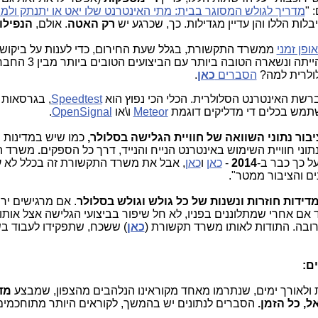
מדריך לגולש המסוגר בבית: מתי האינטרנט שלו יאט או יתנתק ולמ
לות הללו והן עדיין מגדילות. כך, שכרגע יש
רק האטה
. אולם,
הנפילו
ופן זמני
ממשרד התקשורת, בגלל שעת החירום, כדי לענות על ביקושי
הייתה ונשארה הטובה ביותר עם
ולרית למה?
הסברים
כאן
.
ברשת האינטרנט הסלולרית. הכלי הכי נפוץ הוא
Speedtest
, בגרסאות ל
שתמש בכלים די מדליקים דוגמת
Meteor
ו\או
OpenSignal
.
יבור נתוני השוואה של חוויית הגלישה בסלולר,
כמו שיש במדינות 
וני חוויית השימוש באינטרנט הנייח והנייד, דרך כל הספקים
.
משרד ה
ל כך כבר ב-
2014
-
כאן
ו
כאן
, אבל את משרד התקשורת זה בכלל לא עני
 והציבור ממטר".
דידות חוזרות ונשנות של כל גולש וגולש בסלולר
. אם מרגישים יר
 אם אחרי שמתלוננים בפניו, לא חל שיפור בביצועי הגלישה אצל אותו
בה. התודות לאותו משרד תקשורת (
כאן
) ששכח, שתפקידו לעבוד בש
ם:
ת ולאורך ימים, שנתרמו מאחד מקוראינו הנלהבים מהצפון, שמבצע
מד
כל הזמן.
הסברים לנתונים יש בהמשך, לקוראים היותר מתוחכמי