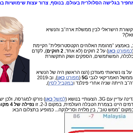
 למקום 87 המביש והמחפיר בגלישה הסלולרית בעולם. בנוסף, צרור עצות שימושיות 
שורת הישראלי לבין ממשלת ארה"ב והנשיא
אל)?
"ב, באמצע "מהומת האלוהים הקטסטרופלית" הקיימת
כמפורט
כאן
) על 2 חוקים (לא אחד,
2 חוקים
), לקדם
הכלכלה, המשתמשים, הספקים ושוק התקשורת
ל צו נשיאותי מעודכן (הצו הראשון היה של הנשיא
 הממשל האמריקאי לגבי
5G
(
מפורט
כאן
), וב-2019
"ב הייתה שניה אחרי פינלנד ו
במקביל לסין
),
למשל
כאן
) נזרקו למגרסה, ולכן י
ם היינו בצמרת הטבלה העולמית, במקום 2-3. זו
נפילה של 
מקום "ממש טוב", בין מלזיה וסרילנקה... כמופיע בתצלום הבא: