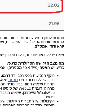
התודות לנתון המזעזע והמחפיר הזה מופנ
התודות מופנות גם ל-2 שרי התקשורת, שנתנו לו יד חופשית להרוס את שוק התקשורת,
קרא
ו
דודי אמסלם.
שמם ייחקק באותיות זהב, בלוח הזיכרון 
מה מצב הגלישה הסלולרית כרגע?
כרגע, יש
האטה
(מייד אציג מספרים), אב
היקף הנסיעות בכלי רכב
ירד דרמטי
רכב, שזוללות רוחב פס
דוגמת
תחילת שימוש המוני בכלי מדיה חב
מרחוק" דוגמת WebEx של סיסקו ו-
WhatsApp ופייסבוק, שימוש
פראית.
מובייל), כולל כל החברות האחרות, 