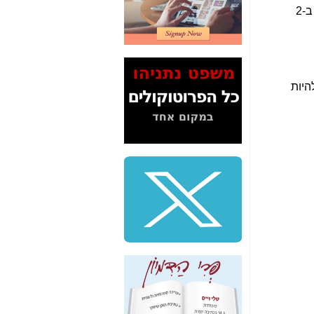
2" על תעלולי השר
) הכי חדישים שיש בשוק ומודד שוב ושוב ב-2
משה כחלון -
כאן
המשך חשיפת הבלוף
ששמו "מהפיכת
הסלולר" ואיך מסרסים
את הנתונים לציבור -
היות
כאן
סיכום ביקור בסיליקון
ואלי - למה 3 הגדולות
משקיעות ומפתחות
באותם תחומים -
כאן
שלמה פילבר (עד
לאחרונה מנכ"ל משרד
התקשורת) - עד
מדינה? הצחקתם
אותי! -
כאן
"יש אפליה בחקירה"?
חשיפה: למה השר
משה כחלון לא נחקר
עד היום? -
כאן