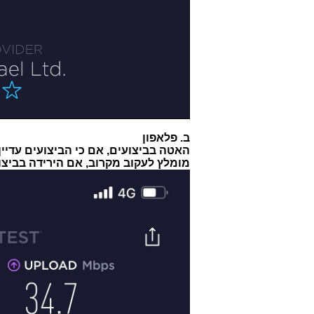
ב. פלאפון
האטה בביצועים, אם כי הביצועים עדיין די טובים (לר
מומלץ לעקוב מקרוב, אם הירידה בביצ