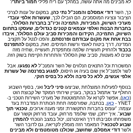
לא מבינים מה אתה עושה, במהלך עם ריח פלילי
חמור ביותר
?
כך, השר
דודי אמסלם והמנכ"ל נתי כהן
, במקום על ענות לצרכי
הציבור ונציגיו המוסמכים, הם הובילו לכך,
שעשרות אלפי עובדי
מערכי השיווק, המכירות, התמיכה וכיו"ב בחברות הסלולר,
בחברות הבנות ואלפי עצמאים קטנים כגדולים, שעסקו בתחום
השיווק, התמיכה, הקידום והמכירות סביב עולם הסלולר, איבדו
בבת אחת את מקום עבודתם ופרנסתם
, והפכו לנטל על תקציב
המדינה, דרך ביטוח לאומי ורשות המיסים. זאת, במקום
להתפרנס
בכבוד
ולהחזיק תעשייה שלמה ומתפקדת, תעשייה ,שחיה מזה
שנים לא מעטות, סביב שוק הסלולר והתחרות הקיימת בשוק הזה.
המשכורת וכל התנאים הנלווים של השר והמנכ"ל
לא נפגעו
. אבל
לשר ולמנכ"ל אין שום בעיה או היסוס,
לפגוע בפרנסה של עשרות
אלפי אנשים, ללא כל סיבה וללא כל בסיס חוקי.
בנוסף לפעילות המוצלחת ,שביצעו
סיני ליבל
ואני, בסוף השבוע
החולף עד אתמול בבוקר, בעניין שירותי המוקד של קבוצת הוט
(
כאן
), אפשר לקרוא על ההתמוטטות של מערכי השירות הטכני ב-
YNET -
כאן
, בכתבה, שפורסמה תחת הכותרת המדברת בעד
עצמה: "עומס בחברות התקשורת: זמני מענה ארוכים,
טכנאי תוך
שבוע
". איך ייתכן, שמי שלומד מרחוק, עובד מרחוק וקשור עם
משפחתו וסביבתו דרך האינטרנט, יכול במצב הנוכחי
להמתין
שבוע לטכנאי
? המאמר הזה מומלץ לקריאה, גם לדובר השר
ולשר
דודי אמסלם
,
שחושב, שכולנו מטומטמים ולא מבינים