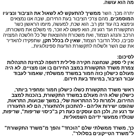
מה הוא עושה.
יתרה מכך. השר
ממשיך להתעקש לא לשאול את הציבור ונציגיו
המוסמכים
, מהם צרכי הציבור בעת החירום, שבה אנו נמצאים
ונימצא בה עוד זמן רב. הוא שכח, למעשה, מיומו הראשון כשר
התקשורת ועד רגע זה, הוא פשוט לא זוכר, מי משלם את משכורתו,
הרכב והנהג הצמוד, ואת משכורת וההוצאות של כל הלשכה המצויה
סביבו, כולל הדובר הצמוד,
שאין לו בכלל תקן
, שתפקידו להאדיר
את שם השר ולשלוח לתקשורת הודעות ספינולוגיות..
לסיכום:
אין לי ספק, שנחוצה חקירה פלילית דחופה לבחינת התנהלות
צמרת משרד התקשורת במצב החירום בו אנו מצויים. לא היה
מעולם כישלון כזה חמור במשרד ממשלתי, שאמור לעבוד
עבור הציבור, במיוחד בעת חירום.
ראשי משרד התקשורת כשלו כישלון חמור ומחפיר ביותר,
כישלון שלא היה מעולם במשרד התקשורת, בהכנות למצב
החירום, ולמרות כל ההתראות שלי, במשך שבועות, התראות,
שהופנו ישירות אליהם - להתכונן ולהתעורר, הם לא התעוררו
עד רגע זה, ולכן הם עוסקים כעת רק ב"כיסוי שריפות", שריפות,
שנולדו ממעשי ידיהם השמאליות.
כך, משרד ממשלתי שלם "הוכחד" והפך מ"משרד התקשורת"
ל"משרד הטייקונים בסלולר".