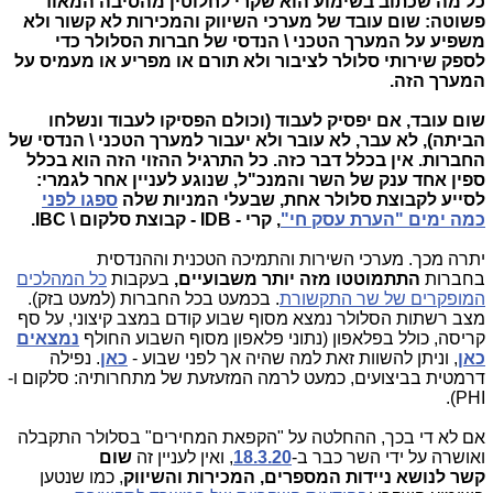
כל מה שכתוב בשימוע הוא שקרי לחלוטין מהסיבה המאוד
פשוטה:
שום עובד של מערכי השיווק והמכירות לא קשור ולא
משפיע על המערך הטכני \ הנדסי של חברות הסלולר כדי
לספק שירותי סלולר לציבור ולא תורם או מפריע או מעמיס על
המערך הזה.
שום עובד, אם יפסיק לעבוד (וכולם הפסיקו לעבוד ונשלחו
הביתה), לא עבר, לא עובר ולא יעבור למערך הטכני \ הנדסי של
החברות. אין בכלל דבר כזה. כל התרגיל ההזוי הזה הוא בכלל
ספין אחד ענק של השר והמנכ"ל, שנוגע לעניין אחר לגמרי:
לסייע לקבוצת סלולר אחת, שבעלי המניות שלה
ספגו לפני
כמה ימים "הערת עסק חי"
, קרי - IDB - קבוצת סלקום \ IBC.
יתרה מכך. מערכי השירות והתמיכה הטכנית וההנדסית
בחברות
התתמוטטו מזה יותר משבועיים,
בעקבות
כל המהלכים
המופקרים של שר התקשורת
. בכמעט בכל החברות (למעט בזק).
מצב רשתות הסלולר נמצא מסוף שבוע קודם במצב קיצוני, על סף
קריסה, כולל בפלאפון (נתוני פלאפון מסוף השבוע החולף
נמצאים
כאן
, וניתן להשוות זאת למה שהיה אך לפני שבוע -
כאן
. נפילה
דרמטית בביצועים, כמעט לרמה המזעזעת של מתחרותיה: סלקום ו-
PHI).
אם לא די בכך, ההחלטה על "הקפאת המחירים" בסלולר התקבלה
ואושרה על ידי השר כבר ב-
18.3.20
, ואין לעניין זה
שום
קשר
לנושא ניידות המספרים, המכירות והשיווק
, כמו שנטען