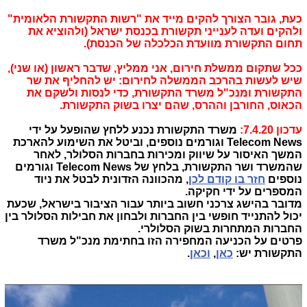
כעת, גובר הצורך להקים מייד את "רשות התקשורת הלאומית"
ולהקים ועדה לענייני תקשורת בכנסת ישראל (ולהוציא את
תחום התקשורת מוועדת הכלכלה של הכנסת).
ככל שתקום ממשלת חירום, אני ממליץ, שדבר ראשון (או שני),
שיש לעשות בהרכב הממשלה לחירום: יש להחליף את שר
התקשורת ומנכ"ל משרד התקשורת, כדי לנסות ולשקם את
הכאוס, החורבן וההרס, שהם יצרו בשוק התקשורת.
עדכון 7.4.20:
משרד התקשורת נכנע ללחץ שהופעל על ידי
Telecom News וגורמים נוספים, וביטל את השימוע להארכת
המשך האיסור על שיווק ומכירות בחברות הסלולר, לאחר
שהמשרד ושר התקשורת, בלחץ של Telecom News וגורמים
נוספים
חזר בו קודם לכן
, מהכוונה הזדונית לבטל את ניוד
המספרים על ידי חקיקה.
מדובר בהישג צרכני חשוב ביותר עבור הציבור בישראל, שכעת
יכול להתנייד חופשי בין החברות ולבחון את חבילות הסלולר בין
החברות המתחרות בשוק הסלולרי.
פרטים על הכניעה המחפירה הזו בחתימת מנכ"ל משרד
התקשורת יש:
כאן
,
וכאן
.