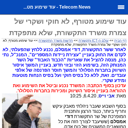
Telecom News - עוד שימוע מט...
עוד שימוע מטורף, לא חוקי ושקרי של
צמרת משרד התקשורת, שלא מתפקדת
דף הבית
>>
עולם ה-ICT ותקשורת
>>
חדשות משרד התקשורת
>> עוד שימוע מטורף, לא
חוקי ושקרי של צמרת משרד התקשורת, שלא מתפקדת
לאחר ששר התקשורת, דודי אמסלם, נכנע ללחץ שהפעלתי, לא
לקדם את החוק בעניין "עצירת ניידות המספרים", המנכ"ל, נתי
כהן, מנסה להציל את שאריות "הכבוד האבוד" של השר
המנותק הזה, בשימוע הזוי ובזוי חדש, בעניין המשך איסור
השיווק בחברות הסלולר והמשך חוסר הפרנסה של אלפי
עובדים. זאת, ללא כל בסיס חוקי ועל בסיס הנחות מוטעות
ומידע שקרי.
עדכון בסוף הכתבה: המשרד נכנע וביטל את השימוע ואת
ההוראה בעניין איסור השיווק ומכירות בחברות הסלולר.
מאת:
אבי וייס
, 6.4.20, 10:25
בסוף השבוע שעבר ניהלתי מאבק עיקש
וחריף ביותר, כנגד הרצון והתכנית
המופרכת של שר התקשורת
דודי
אמסלם
(ששיעבד לצורך הזה את כל
המשאבים המועטים של כוח אדם,