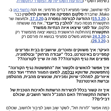
בשימוע השקרי ו
בהודעות השקריות של המשרד לתקשורת
.
למי שחושב, שאני ממציא דברים מדמיוני, אז הנה
נחשף כאן
ב-
Mako, שחברת
סלקום הפסיקה את השיווק לחלוטין
כבר
ב-
15.3.20
! ההודעה לבורסה נמסרה ב-
17.3.20
, ולמעשה שר
התקשורת מנסה כעת "
להלבין בדיעבד
", את מה שעשתה
סלקום,
עוד לפני שיצאו איזה הנחיות ממשרד
התקשורת
(ההחלטה הראשונית בנושא יצאה מהמשרד רק
ב-
24.3.20
ושימוע משלים ספציפי בנושא זה פורסם רק
ב-
26.3.20
).
העיקר: איך
משווקים ומוכרים, שיושבים בבית ומריצים
קמפיינים באינטרנט, בכלי "עבודה מרחוק" ובטלפוניה,
מפיצים את נגיף הקורונה???
מה זה שייך לקורונה??
איך אפשר להאשים ולקשור את "התפשטות נגיף הקורונה"
(התפשטות, שדווקא
נבלמה
, למעט המגזר החרדי ועוד כמה
איזורים), למהלכי שיווק ומכירות, שנעשים מהבית, מהטלפון
וברשת האינטרנט?
איך זה קשור בכלל לכשירות הרשתות ולאיכות הטכנית של
רשתות התקשורת?
האם המנכ"ל והשר חושבים, שכולם
דבילים??
כמה אפשר "לזרות חול", לשקר שוב ושוב לציבור ולחשוב, שכולם