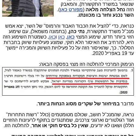
שנשאר במשרד התקשורת), והמאבק
הזה
נחל הצלחה מלאה
(
מפורט כאן
).
השר נכנע וחזר בו מכוונתו.
כנראה, כדי "להציל את הכבוד האבוד והרמוס" של השר, יצא אמש
מנכ"ל משרד התקשורת,
נתי כהן,
(בתמונה משמאל), עם שימוע
הזוי ביותר חדש, שימוע המצוי
כאן
,
כאן
ו
כאן
, כשמטרת השימוע הזה
היא, להרחיב את האיסור הלא חוקי, שמונע פעילויות שיווק בחברות
הסלולר. כך, שהאיסור הזה על כל פעילויות השיווק והמכירה יימשך
עד 19 באפריל 2020.
הנימוק המרכזי להחלטה הזו מצוי בפסקה הבאה:
מדובר
במיחזור של שקרים מסוג הנחות ביותר.
נראה, שהמנכ"ל חושב, שכולם מטומטמים (כולל "רשות התחרות"
ועוד רגולטורים וארגוני צרכנים, שמתנגדים בתוקף לרעיונות ההזויים
הללו) ושאנו לא יודעים,
שאין כל בסיס חוקי או אחר
, להחלטה הזו.