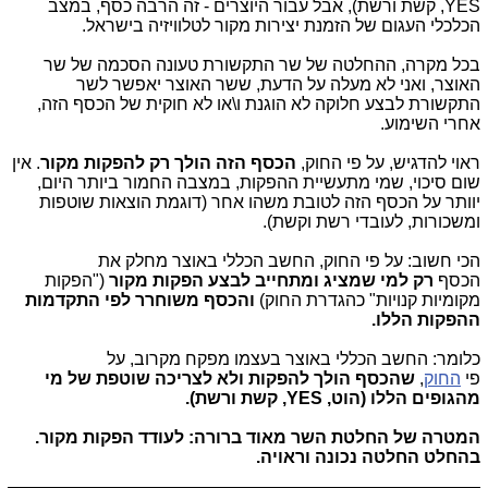
YES, קשת ורשת), אבל עבור היוצרים - זה הרבה כסף, במצב
הכלכלי העגום של הזמנת יצירות מקור לטלוויזיה בישראל.
בכל מקרה, ההחלטה של שר התקשורת טעונה הסכמה של שר
האוצר, ואני לא מעלה על הדעת, ששר האוצר יאפשר לשר
התקשורת לבצע חלוקה לא הוגנת ו\או לא חוקית של הכסף הזה,
אחרי השימוע.
ראוי להדגיש, על פי החוק,
הכסף הזה הולך רק להפקות מקור
. אין
שום סיכוי, שמי מתעשיית ההפקות, במצבה החמור ביותר היום,
יוותר על הכסף הזה לטובת משהו אחר (דוגמת הוצאות שוטפות
ומשכורות, לעובדי רשת וקשת).
הכי חשוב: על פי החוק, החשב הכללי באוצר מחלק את
הכסף
רק למי
שמציג ומתחייב לבצע הפקות מקור
("הפקות
מקומיות קנויות" כהגדרת החוק)
והכסף משוחרר לפי התקדמות
ההפקות הללו.
כלומר: החשב הכללי באוצר בעצמו מפקח מקרוב, על
פי
החוק
,
שהכסף הולך להפקות ולא לצריכה שוטפת של מי
מהגופים הללו (הוט, YES, קשת ורשת).
המטרה של החלטת השר מאוד ברורה:
לעודד הפקות מקור.
בהחלט החלטה
נכונה וראויה.