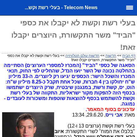
Telecom News - בעלי רשת וקש...
בעלי רשת וקשת לא יקבלו את כספי
"הביד" משר התקשורת, היוצרים יקבלו
זאת!
דף הבית
>>
חדשות
>>
חדשות עולם הטלוויזיה
>> בעלי רשת וקשת לא יקבלו את כספי
"הביד" משר התקשורת, היוצרים יקבלו זאת!
הסאגה של כספי "הביד" (המכרז למספרי הערוצים) הסתיימה
בהחלטה נכונה של השר יועז הנדל, שהחליט לפי החוק, תנאי
המכרז והשכל הישר: הכספים יגיעו רק ליוצרים. ה-33 מיליון
ש"ח יחולקו בין 4 חברות, שכל אחת תקבל כ-8.25 מיליון ש"ח:
הוט, יס, קשת ורשת, במנגנון שיבטיח, שרק היוצרים ישתמשו
בכסף הזה להפקות מקור ישראליות. התקווה של בעלי רשת
וקשת להשתמש בכסף להוצאות שוטפות ומשכורות לעובדים -
נמוגה.
עדכונים בסוף המאמר
.
מאת:
אבי וייס
, 29.6.20, 13:34
בעלי רשת וקשת (ערוצים 13 ו-12)
"בלבלו את המוח" לשרי התקשורת:
איוב
קרא
,
דודי אמסלם
ו
יועז הנדל,
(בתמונה