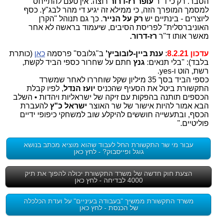
הסבר. רק כי ד"ר
עופר רז-דרור
רוצה. אין טעם להתייחס
למסמך המופרך הזה, כי ממילא זה יגיע די מהר לבג"ץ. כסף
ליוצרים - בינתיים יש
רק על הנייר
. כך גם תנוהל "הקרן
האוניברסלית" לפריסת הסיבים, שיעמוד בראשה לא אחר
מאשר אותו ד"ר
רז-דרור.
עדכון 8.2.21
:
ענת ביין-לובוביץ'
ב"גלובס" פרסמה
כאן
(כותרת
בלבד): "בלי תנאים:
גנץ
חתם על שחרור כספי הביד לקשת,
רשת, הוט ו-yes.
כספי הביד בסך 35 מיליון שקל שוחררו לאחר שמשרד
התקשורת ביטל את הסעיף שהכניס
יועז הנדל
, לפיו קבלת
הכספים תותנה בהפקות עם זיקה של ישראליות ויהדות • השלב
הבא אמור להיות אישור של שר האוצר
ישראל כ"ץ
להעברת
הכסף, ובתעשייה חוששים להיקלע שוב למשחקי כיפופי ידיים
פוליטיים."
עבור מי שר התקשורת החל לעבוד שהוא מוציא מכתב בנושא
גוגל ופייסבוק? - לחץ כאן
הצעת חוק חדשה של משרד התקשורת יכולה להפוך את תיק
4000 לבדיחה - לחץ כאן
משרד התקשורת ממשיך "בעבודה בעיניים" על ועדת הכלכלה
של הכנסת - לחץ כאן