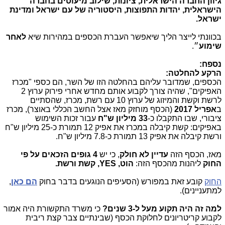
גיוון החברה הישראלית, ציונות, שילוב מיעוטים בחברה
הישראלית, יהדות התפוצות, היסטוריה של עם ישראל ומדינת
ישראל.
בכוונתי לייצר הליך שיאפשר העברת הכספים במהירות שיא
לאחר
שימוע
״.
נספח:
הרקע להחלטה:
הכספים, שמדובר עליהם בהחלטה הזו של השר, הם כספי "מכרז
האפיקים", שהיה צורך לקבוע אותם מחדש אחרי פירוק ערוץ 2
לרשת וקשת והמיזוג של ערוץ 10 עם רשת, מכרז, שהסתיים
ב
אפריל 2017
(הכסף מוחזק מאז אצל החשב הכללי באוצר), מכרז
ציבורי, שבו התקבלו כ-
33 מיליון ש"ח
עבור זכות השימוש
באפיקים: קשת קיבלה במכרז את אפיק 12 תמורת כ-25 מיליון ש"ח
ורשת קיבלה את אפיק 13 תמורת כ-7.8 מיליון ש"ח.
מאז, הכסף הזה
עדיין לא חולק
, כי יש
4 גופים הזכאים על פי
החוק
ליהנות מהכסף הזה:
הוט, YES, קשת ורשת.
החוק
קובע זאת במפורש (הסעיפים הנוגעים בדבר בחוק
הם כאן
,
למתעניינים).
למה זה היה תקוע מעל ל-3 שנים?
כי משרד התקשורת היה אמור
לקבוע קריטריונים לחלוקת הכסף (שבינתיים צבר קצת ריבית