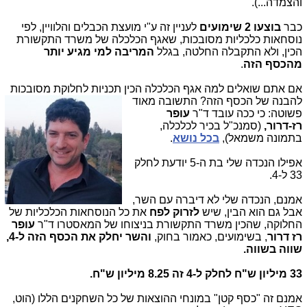
והצמדה...).
כבר
בוצעו 2 שימועים
לעניין זה ע"י מועצת הכבלים והלוויין, לפי
נוסחאות כלכליות מסובכות, שאגף הכלכלה של משרד התקשורת
הכין, ולא התקבלה החלטה, בגלל
המריבה למי מגיע יותר
מהכסף הזה
.
אם אתם שואלים למה אגף הכלכלה הכין תכניות לחלוקת מסובכות
להבנה של הכסף
הזה? התשובה מאוד
פשוטה: כי ככה עובד ד"ר
עופר
רז-דרור,
(סמנכ"ל בכיר לכלכלה,
בתמונה משמאל),
בכל נושא
.
אפילו הנכדה שלי בת ה-5 יודעת לחלק
33 ל-4.
אמנם, הנכדה שלי לא דיברה עם השר,
אבל גם הוא הבין, שיש
לזרוק לפח
את כל הנוסחאות הכלכליות של
החלוקה, שהכין משרד התקשורת בניצוחו של המאסטרו ד"ר
עופר
רז דרור
, בשימועים, כאמור בחוק,
והשר יחלק את הכסף הזה ל-4,
שווה בשווה.
33 מיליון ש"ח לחלק ל-4 זה 8.25 מיליון ש"ח.
אמנם זה "כסף קטן" במונחי ההוצאות של כל השחקנים הללו (הוט,