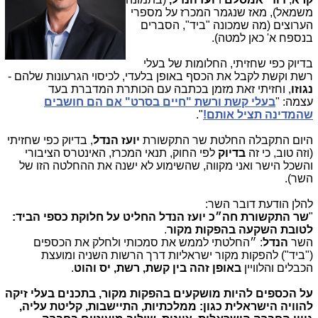
משמאל), מאז שנגמר המכרז על מספרי
הערוצים (מה שמכונה "ביד", הסברים
בנספח א' כאן למטה).
בדיוק כפי שחזיתי, החלומות של בעלי
רשת וקשת לקבל את הכסף באופן בלעדי, לכיסוי הגרעונות שלהם -
נגוזו
, וחזיתי זאת מזמן בכתבה עם הכותרת המדברת בעד
עצמה: "
בעלי קשת ורשת "חיים בסרט" אם הם חושבים
שהמדינה תציל אותם!
".
היום התקבלה החלטת שר התקשורת
יועז הנדל
, בדיוק כפי שחזיתי
(וזה טוב, כי זה
בדיוק
לפי החוק, תנאי המכרז, האינטרס הציבורי
והשכל הישר ואני מקווה, שהשימוע לא ישנה את ההחלטה הזו של
השר).
להלן הודעת דובר השר:
"
שר התקשורת חה״כ יועז הנדל החליט על חלוקת כספי הביד:
לטובת השקעה בהפקות מקור
.
השר
הנדל
: ״החלטתי לממש את סמכותי ולחלק את הכספים
("ביד") להפקות מקור ישראליות דרך הרשות השניה ומועצת
הכבלים והלוויין
באופן זהה בין קשת, רשת, יס והוט
.
על הכספים להיות מושקעים בהפקות מקור, בתכנים בעלי זיקה
להוויה הישראלית כגון: ממלכתיות, התיישבות, קליטת עליה,