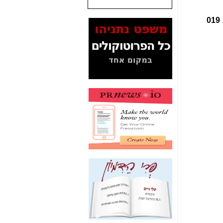
המסמכים בנושא בזק-
019
Yes (תיק 4000)
מוכיחים "תפירת תיק"
לאיש הלא נכון! -
כאן
עובדות ומסמכים
המוסתרים מהציבור:
האם ביבי כשר
תקשורת עזר לקב'
בזק? -
כאן
מה מקור ה-Fake
News שהביא לתפירת
תיק לביבי והעלמת
החשודים הנכונים -
כאן
אחת הרגליים של "תיק
4000 התפור"
התמוטטה היום
בניצחון (כפול) של בזק
-
כאן
איך כתבות מפנקות