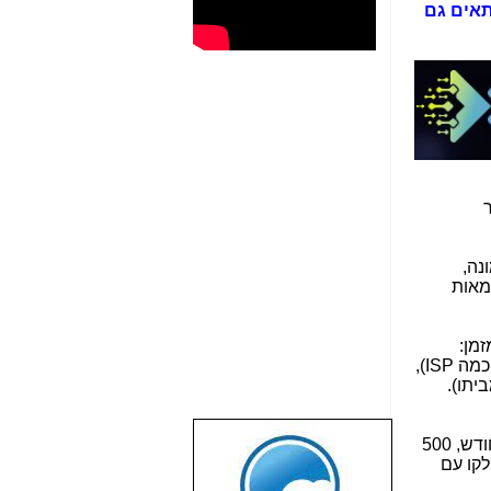
טרי. חיבור כזה מתאים גם
 היא "לניר
 דימונה,
מאות
זמן:
(הערוץ היורד זהה לערוץ העולה). כל החברות, שקשורות לאנלימיטד ובכלל זה סלקום והוט (וכמה ISP),
יתו).
מציעה כיום 3 חבילות: 200 מגה סימטרי החל מ-119 ש"ח לחודש, 300 מגה סימטרי החל מ-129 ש"ח לחודש, 500
שבוע טוב לכל
טלפוניה על החיבור של הסיבים יכול לקבל אותה ב-35 ש"ח לקו עם
הגולשים באשר
הם!!!