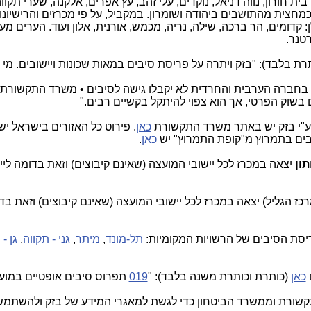
ת חורון, נווה דניאל, נוקדים, עלי זהב, עץ אפרים, אלקנה, שערי תקוו
חצית מהתושבים ביהודה ושומרון. במקביל, על פי מכרזים והרישיונו
קדומים, הר ברכה, שילה, נריה, מכמש, אורנית, אלון ועוד. הערים מע
טנר.
ת בלבד): "בזק ויתרה על פריסת סיבים במאות שכונות ויישובים. מי נ
 בחברה הערבית והחרדית לא יקבלו גישה לסיבים • משרד התקשורת
בשוק הפרטי, אך הוא צפוי להיתקל בקשיים רבים."
 ע"י בזק יש באתר משרד התקשורת
כאן
. פירוט כל האזורים בישראל י
יבים בתמרוץ מ"קופת התמרוץ" יש
כאן
.
ון
יצאה במכרז לכל יישובי המועצה (שאינם קיבוצים) וזאת בדומה ליי
רכז הגליל) יצאה במכרז לכל יישובי המועצה (שאינם קיבוצים) וזאת בד
יסת הסיבים של הרשויות המקומיות:
תל-מונד
,
מיתר
,
גני - תקווה
,
גן - 
כאן
(כותרת וכותרת משנה בלבד): "
019
תפרוס סיבים אופטיים במוע
שורת וממשרד הביטחון כדי לגשת למאגרי המידע של בזק ולהשתמש