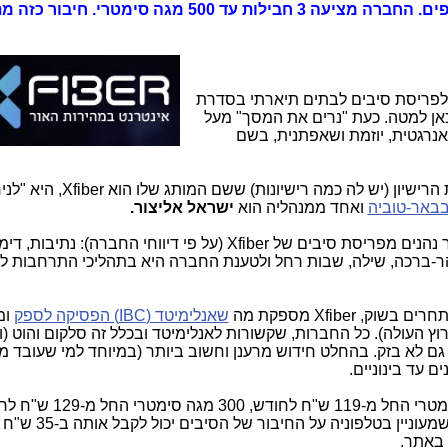
בתהליכי התרחבות למאות יישובים נוספים. החברה מציעה 3 חבילות עד 500 מגה סימ
לפריסת סיבים לבתים תיארתי בסדרת
ן למטה. כעת "נרים את המסך" מעל
נרגטית, יוזמת ושאפתנית, בשם
הפרטים הידועים לנו עד כה: החברה בעלת הרישיון (יש לה כמה רישיונות) ששם המותג שלו הוא Xfiber,
בבאר-טוביה
ואחד ממנהליה הוא
ישראל אליצור.
היישובים, שכבר נהנים מפריסת סיבים של Xfiber (על פי דיווחי החברה): נתיבות,
, הר-ברכה, שילה, שבות רחל ולטענת החברה היא בתהליכי התרחבות ל
Xfiber מספקת מה
שאנלימיטד (IBC) הפסיקה לספק
ומ
 גם לא בזק. בהחלט חידוש מרענן וחשוב ביותר (במיוחד למי שעובד מב
ם עד בינוניים.
מגה סימטרי החל מ-139 ש"ח לחודש. מי שמעוניין ב