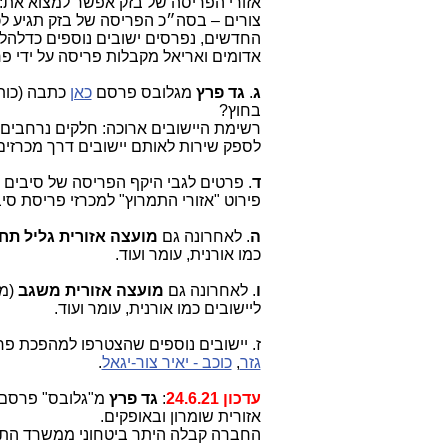
אזורי הפריסה של בזק אפשר למצוא את: בי
צורים – בסה״כ הפריסה של בזק תגיע לכמ
החדשים, נפרסים ישובים נוספים כדלהלן: 
אדומים ואריאל מקבלות פריסה על ידי פר
ג
.
גד פרץ
מגלובס פרסם
כאן
כתבה (כותר
בחוץ?
רשימת היישובים ארוכה: חלקים נרחבים
לספק שירות לאותם יישובים דרך מכרזים 
ד
. פרטים לגבי היקף הפריסה של סיבים
פירוט "אזורי התמרוץ" למכרזי פריסת ס
ה
. לאחרונה גם
מועצה אזורית גליל תחת
כמו אורנית, עומר ועוד.
ו
. לאחרונה גם
מועצה אזורית משגב
(מ
ליישובים כמו אורנית, עומר ועוד.
ז. יישובים נוספים שהצטרפו למהפכת פר
גזר
,
כוכב - יאיר צור-יגאל
.
עדכון 24.6.21
:
גד פרץ
מ"גלובס" פרסם
אזורית שומרון ובאופקים.
החברה קבלה היתר ביטחוני ממשרד התק