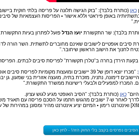
כאן
(כותרת בלבד): "בזק הגישה תלונה על פריסה בלתי חוקית ביישוב 
תיותיה באופן פיראטי וללא אישור • הפריסות העצמאיות של סיבים
ת."
יועז הנדל
פועל לפתרון בעיות התקשורת 
ת סיבים אופטיים לישובים שאינם מחוברים לתשתית. השר הורה לדר
יח לחנוך את הישוב הראשון שיחובר."
בקעת הירדן בחרה ב"טלרן תקשורת" לפריסת סיבים לבתים. הפריס
: "מכרז יוצא דופן של 39 יישובים ומועצות מקומיות לפריסת סיבים 
יישובים דימונה, נתניה, מזכרת בתיה, מועצה אזורית בני שמעון, גן יבנ
ם. המכרז למפעילים ולבעלי רישיונות ממשרד התקשורת."
יום"
כאן
(כותרת בלבד): "הסיב האופטי מגיע לגוש עציון.
מיזם חדש לפריסת סיבים אופטיים ייצא לדרך לאחר ש-7 ישובים מהגוש חתמו על הסכם פריסה עם תאגי
הסיבים נפרסים בקצב בלי החוק הזה! - לחץ כאן