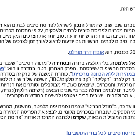
ש הזה.
הסברנו שוב ושוב, שהמודל
הנכון
לישראל לפריסת סיבים לבתים הוא
ה
מות מכרזים לפריסת סיבים לבתים ולעסקים, על פי מתכונת מכרזים
חד. הסיבה ברורה: הרשויות יודעות טוב יותר את הצרכים המקומיים ו
הן סיבים לבתים. הרשויות גם יודעות לדאוג לאורך זמן לצרכים של הת
אובדן דרך מוחלט
.
אל מלמטה
, בלי רגולציה ברורה
ובסתירה
ל"מתווה הסיבים" שעבר ב
בסדרת החשיפות שפרסמתי. הפרק האחרון והטרי בסדרה זו הוא: "
פר
מהירות ללא הכוונה מרכזית!
". כותרת המשנה של פרק זה בסדרה: 
קשר ל"מתווה הסיבים", שעבר בכנסת ונועד רק לצרכי "הקליקה" ו"קבוצת סלקום\IBC", הש
ונה מרכזית, והמכרזים, שיוצאים כעת, די מבולבלים וסותרים את הנחיו
לימטריים לבתים
החלה
כבר ביישובים הבאים (רשימה חלקית): נריה, א
, עומר ולהבים. יישובים רבים
יצטרפו
לרשימה בחודשים הקרובים".
 עד כה, ב"מודל הבריטי" שצמח וצומח יפה מלמטה, מהשטח, מהרשו
 מי הספקים, שנבחרו במכרזים מקומיים, לבצע את הפריסה המהירה בי
שקדמו
לכתבה המרכזית אודות "פריסת הסי
פריסת סיבים לכל בתי התושבים!