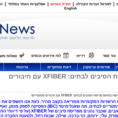
|
|
|
|
לפורטל חברות הקהילה
המייל האדום
אפלקציות האתר בסלולר
הר
English
צור קשר
וידיאו
לוח אירועים וכנסים
שאלות ותשו
פורומים וביטקוין
דעות ומחקרים
צרכנות
חברה חדשה בתחום פריסת הסיבים לבתים: XFIBER עם חיבורים
 פריסת הסיבים לבתים: XFIBER עם חיבורים סימטריים!
הרשויות המקומיות ממריאה בקצב מהיר. כעת אנו חושפים את
מטריים לבתים,
מה שאנלימיטד (IBC) הפסיקה לספק מזמן, 
היישובים, שכבר נהנים מפריסת סיבים של XFIBER (על פ
אפרת, עלי, ירוחם, הר-ברכה, שילה, שבות רחל, ולטענת החברה הי