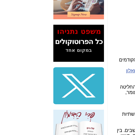
2" על תעלולי השר
משה כחלון -
כאן
המשך חשיפת הבלוף
ששמו "מהפיכת
הסלולר" ואיך מסרסים
את הנתונים לציבור -
כאן
סיכום ביקור בסיליקון
ואלי - למה 3 הגדולות
הקודמים
משקיעות ומפתחות
באותם תחומים -
כאן
לון
שלמה פילבר (עד
לאחרונה מנכ"ל משרד
החליטה
התקשורת) - עד
ומר,
מדינה? הצחקתם
אותי! -
כאן
"יש אפליה בחקירה"?
שתיות
חשיפה: למה השר
משה כחלון לא נחקר
עד היום? -
כאן
גע הוא כזה: בזק תפרוס סיבים בפריסה שתגיע לכ-50% מהתושבים. בין