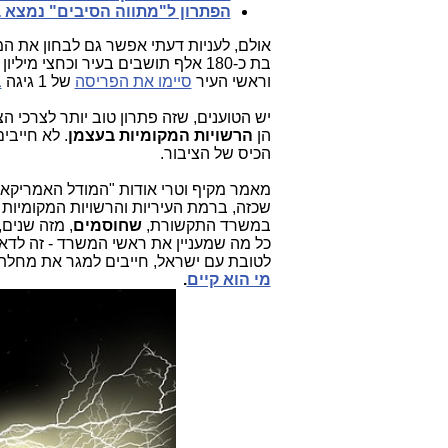
הפתרון ל"מתווה הסיבים" נמצא ב
אולם, לעניות דעתי
אפשר גם לבחון את המו
וראשי העיר
סיימו את הפריסה
של 1 גיגה
ב
יש הטוענים, שזה פתרון טוב יותר לצרכי ה
הן
הרשויות המקומיות בעצמן
. לא חייב
הכיס של הציבור.
מאמר מקיף וטרי אודות "המודל האמריקאי
שכזה, ברמת העיריות והרשויות המקומיות 
במשרד התקשורת,
שחוסמים
, מזה שנים,
כל מה שמעניין את ראשי המשרד - זה לדאו
לטובת עם ישראל, חייבים למגר את מחל
מי הוא קיים
.