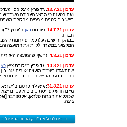
עדכון 12.7.21
:
גד פרץ
מ"גלובס" מעדכן
זאת בטענה כי מבצע העבודה משתמש בתש
ביישובים קטנים מציפים מחלוקת משפטי
עדכון 14.7.21
: פורסם
כאן
ב"ערוץ 7" (כותרת בלבד): שר התקשורת
חברון.
במהלך הישיבה עלו כמה פתרונות להעבר
המקצועי במשרדו ללוות את המועצה והבט
עדכון 4.8.21
: נחשף שהמועצה האזורית 
עדכון 10.8.21:
גד פרץ
מגלובס צייץ
כאן
שהתאגדו ביוזמת מועצה אזורית גזר. בין ה
רבים. בחלק מהיישובים כבר נפרסו סיבי
עדכון 31.8.21
:
גיא לוי
פרסם ב"ישראל ה
ג'יגה."
חייבים לבטל את "חוק מתווה הסיבים" כי 