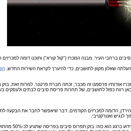
יבים ברחבי העיר. מבנה המכרז ("קול קורא") ותוכנו דומה למכרזים 
השא
מכרז אודותיו פרסמנו זה מכבר, זכתה חברת פרטנר. למרות זאת, בזק 
אן רווח כפול לתושבים, של תחרות פריסת סיבים לבתים ולעסקים בע
 הירדן, הדומה למכרזים הקודמים, דבר שיאפשר לחבר את הבקעה לת
וך לנגיש ואטרקטיבי.
. בסה"כ ביישובי יו"ש התכנון לפריסה הידוע כר