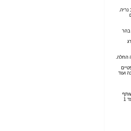
הפכו לפתע לטובת
הנאה שהיא מיסודות
נריה.
עבירת השוחד? -
כאן
שערוריית הקנס הענק
על בזק וחשיפת
בהר
"תעודת הביטוח" של
נתניהו בתיק 4000 -
ג
כאן
ערוץ 20: "תיק תפור":
ה החלה.
אבי וייס חושף את
מחדלי "תיק 4000" -
אופטיים
כאן
ה ועוד
התבלבלתם: גיא פלד
הפך את כחלון, גבאי
ואילת לחשודים
ד משותף
המרכזיים בתיק 4000 -
שכולל את חברות טלראן, אקספייבר [Xfiber] ואינטרנט רימון • המיזם יציע אינטרנט מהיר ומסונן במהירות של עד 1
כאן
פצצות בתיק 4000:
האם היו בכלל
התנגדויות למיזוג
בזק-יס? -
כאן