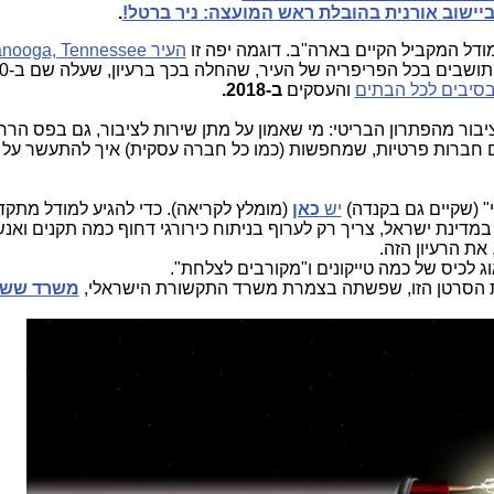
יישוב אורנית בהובלת ראש המועצה: ניר ברטל!
.
דל המקביל הקיים בארה"ב. דוגמה יפה זו
העיר Chattanooga, Tennessee
בת כ-180 אלף תושבים ב
סיבים לכל הבתים
והעסקים
ב-2018.
ציבור מהפתרון הבריטי: מי שאמון על מתן שירות לציבור, גם בפס הרח
ים חברות פרטיות, שמחפשות (כמו כל חברה עסקית) איך להתעשר על 
" (שקיים גם בקנדה)
יש
כאן
(מומלץ לקריאה). כדי להגיע למודל מתקד
במדינת ישראל, צריך רק לערוף בניתוח כירורגי דחוף כמה תקנים ואנ
 את הרעיון הזה.
ג לכיס של כמה טייקונים ו"מקורבים לצלחת".
ת הסרטן הזו, שפשתה בצמרת משרד התקשורת הישראלי,
משרד ששכ