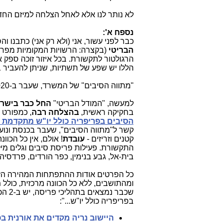
לא נותר לנו אלא לאחל הצלחה למיזם החד
נספח א':
כבר לפני עשור, אני (ולא רק אני) כתבנו ו
הבריטי
(בקצרה: הרשויות המקומיות מפרס
הרגולטור לתקשורת. בכל איזור זוכה ספק א
הללו יש שפע של תשתיות, שניתן להעביר ב
"מתווה הסיבים" של המשרד, שעבר ב-2020 בכנסת, הוא
למעשה, "המודל הבריטי"
החל כבר בישר
בחקיקה ראשית,
בהצלחה רבה
, כמפורט 
הסיבים בפריפריה כולל יו"ש מתקדמת ב
קטנים וזריזים -
עובדת
! אולם, אין כל הכו
התקשורת. פעילות פריסת סיבים וגלים מי
בית-אל, גבע בנימין, כפר הורדים, פרדסיה
כל הפרטים אודות ההתפתחות המהירה הזו
ומהתושבים, ללא כל הכוונה מרכזית, כולל
שכבר נמצאים בתהליכי פריסה, יש ב-2 הכתבות המובילות הבאות,
בפריפריה כולל יו"ש...":
היישוב נריה מקדים את אורנית ב