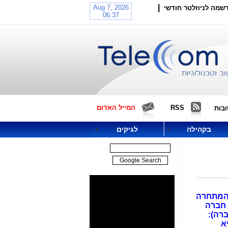
|
שמה לניוזלטר חודשי
RSS
המייל האדום
בות
בקהילה
לגיקים
 המתחרה
ואף חברה
י דיווחי החברה):
א