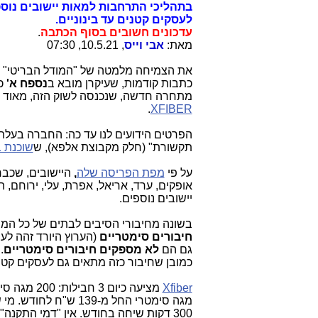
לעסקים קטנים עד בינוניים.
עדכונים חשובים בסוף הכתבה
.
מאת:
אבי וייס
, 10.5.21, 07:30
את הצמיחה מלמטה של "המודל הבריטי" 
כתבות קודמות, שעיקרן מובא ב
נספח א'
כא
מתחרה חדשה, שנכנסה לשוק הזה, מאוד א
.
XFIBER
תקשורת" (חלק מקבוצת אלפא), ש
שוכנת 
על פי
מפת הפריסה שלה
,
אופקים, ערד, אריאל, אפרת, עלי, ירוחם
יישובים נוספים.
בשונה מחיבורי הסיבים לבתים של כל המתחרים בשוק, 
חיבורים סימטריים
גם הם
לא מספקים חיבורים סימטריים
.
כמובן שחיבור כזה מתאים גם לעסקים קטני
Xfiber
300 דקות שיחה בחודש. אין "דמי התקנה" באתר.