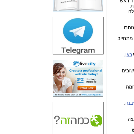
ה, ראש
חשיפת חשד לשחיתות
ת
הדומה לזו של "תיק
לה
4000" אך בתחום
הסלולר -
כאן
ותרו
חשיפת מה שלא
רוצים שתדעו בעניין
 מתחייב
פריסת אנלימיטד
(בניחוח בלתי נסבל) -
כאן
ש
כאן
,
חשיפה: איוב קרא
אישר לקבוצת סלקום
שובים
בדיוק מה שביבי אישר
ל-Yes ולבזק -
כאן
ומה
האם השר איוב קרא
היה צריך בכלל לחתום
על האישור, שנתן
יבנה
,
לקבוצת סלקום? -
כאן
האם ביבי וקרא קבלו
צה
בכלל תמורה עבור
ההטבות הרגולטוריות
שנתנו לסלקום? -
כאן