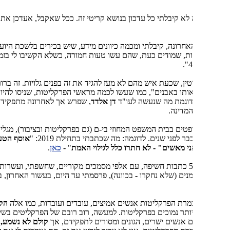
 לא קיבלתי כל עדכון בנושא קריטי זה. ככל שאקבל, אעדכן את הקוראים
חרונה, קיבלתי ומכמה כיוונים מידע, שיש בכירים בלשכת היועמ"ש
ת, שמודים כעת, שהם עשו טעות חמורה, כשלא הקשיבו לי בזמן, בעניין
טין, שכעת איש מהם לא מעז להגיד את זה בפנים גלויות. זה ברור כשמש,
ותו באבנים", כמו שעשו לכמה מראשי הפרקליטות, שניסו להיו אמיצים
דוגמת מה שנעשה לעו"ד
דן אלדד
, שפרש אך לאחרונה מתפקידו כמשנה
המדינה.
טים בבית המשפט המחוזי בי-ם (גם בפרקליטות ובציבור), מגלים את מה
 לפני שנים. לדוגמה: מה שכתבתי בתחילת 2019: "
אוסף הטעויות בתיק
" -
כאן
.
מעל ל-500 כתבות חשיפה, עם אלפי מסמכים מקוריים, שחשפתי, ועשרות רבות של
נים (שלא נחקרו - בכוונה), פרסמתי עד היום, בעשור האחרון, בנושא
רת הפרקליטות אנשים אמיצים, עובדים ועובדות, כמו אלה
הקיימים
ותר נמוכים בפרקליטות. למעשה, רוב רובם של הפרקליטים בשירות
 אנשים ישרים, הגונים ומסורים לתפקידם, אך
קולם לא נשמע,
עקב