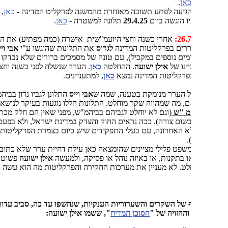
אן
.
הגיעה לפתע תשובה מאוחרת מהמשנה לפרקליט המדינה -
כאן
,
 הוגשה ביום
29.4.25
תלונה למשטרה -
כאן
.
אחרי כשנה וחצי היועמ"שית אישרה (כמה מפתיע) את החלטת
ררים בפרקליטות המדינה
לגרוס
את התלונות שהוגשו ע"י
אבי וייס
(והוגשו
רמים נוספים במקביל), עם טונה של מסמכים ברורים שלא נבדקו (די ברור
ינו של
אילן ישועה
. ההחלטה
כאן
. הערר שנשלח לפני כשנה וחצי ליחידת
פרקליטות המדינה נמצא
כאן
, למתעניינים.
ל הערר מנומקת בטענה, שמה ש
אבי וייס
התלונן לגביו נדון בביהמ"ש
-ם, מה שמהווה שקר מוחלט. התלונות הללו נוגעות בעיקר לנושאים
שלא
המ "ש
(וגם לא יוחלט לגביהם בביהמ"ש, מפני שאין הם חלק מכתב
שום צורה). ככה נראים החוק והצדק במדינת ישראל, ולא בפעם הראשונה
א האחרונה, עם בעלי התפקידים שיש כיום בצמרת הפרקליטות
.
שפט פלילי מציינים שהומצאה כאן עילת דחיית ערר שלא כתובה בספר
ו בתקנות, או באיזה נוהל או פסיקה, ולמעשה
אילן ישועה
פשוט "מאותרג"
לט. לא מעניין את מערכות החקירה והפרקליטות מה הוא עשה או עושה.
ף של השקרים והשערוריות הענקיות, שנחשפו עד כה, סביב עדותו
ההזויה של "
הסוכן המדיח
", ששמו אילן ישועה: