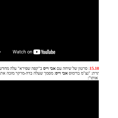
: סרטון של שיחה עם
אבי וייס
ב"קפה שפירא" עלה מחדש ביוטיוב
רת: "נצ"מ בדימוס
אבי וייס
: מסמך שעלה בדה-מרקר מזכה את
נתניהו
אז
אותו":