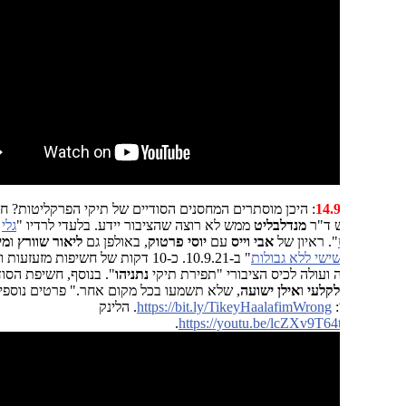
: היכן מוסתרים המחסנים הסודיים של תיקי הפרקליטות? חשיפת מה
 ד"ר
מנדלבליט
ממש לא רוצה שהציבור יידע. בלעדי לרדיו "
גלי
". ראיון של
אבי וייס
עם
יוסי פרטוק
, באולפן גם
ליאור שוורץ
ו
מייק אטדגי
,
ישי ללא גבולות
" ב-10.9.21. כ-10 דקות של חשיפות מזעזעות ומטלטלות
ועולה לכיס הציבורי "תפירת תיקי
נתניהו
". בנוסף, חשיפת הסודות
לקלעי
ו
אילן ישועה
, שלא תשמעו בכל מקום אחר." פרטים נוספים יש
:
https://bit.ly/TikeyHaalafimWrong
. הלינק
.
https://youtu.be/lcZXv9T64