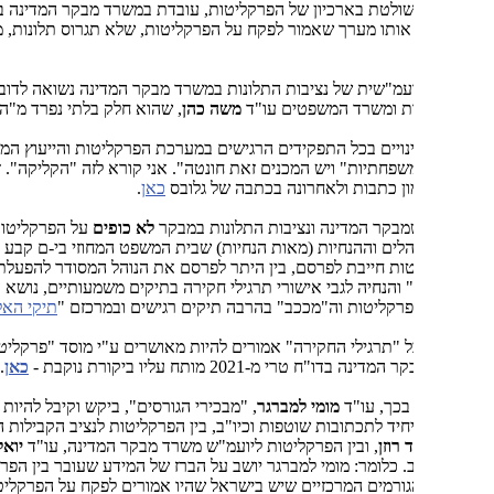
שולטת בארכיון של הפרקליטות, עובדת במשרד מבקר המדינה במערך
אותו מערך שאמור לפקח על הפרקליטות, שלא תגרוס תלונות, מסמכים
ועמ"שית של נציבות התלונות במשרד מבקר המדינה נשואה לדובר
ת ומשרד המשפטים עו"ד
משה כהן
, שהוא חלק בלתי נפרד מ"הקליקה".
ויים בכל התפקידים הרגישים במערכת הפרקליטות והייעוץ המשפטי יצרו
משפחתיות" ויש המכנים זאת חונטה". אני קורא לזה "הקליקה". זה מתואר
ן כתבות ולאחרונה בכתבה של גלובס
כאן
.
בקר המדינה ונציבות התלונות במבקר
לא כופים
על הפרקליטות לפרסם
לים וההנחיות (מאות הנחיות) שבית המשפט המחוזי בי-ם קבע (
כאן
)
ת חייבת לפרסם, בין היתר לפרסם את הנוהל המסודר להפעלת
" והנחיה לגבי אישורי תרגילי חקירה בתיקים משמעותיים, נושא רגיש ביותר
רקליטות וה"מככב" בהרבה תיקים רגישים ובמרכזם "
תיקי האלפים
".
ל "תרגילי החקירה" אמורים להיות מאושרים ע"י מוסד "פרקליט המלווה",
 בדו"ח טרי מ-2021 מותח עליו ביקורת נוקבת -
כאן
.
בכך, עו"ד
מומי למברגר
, "מבכירי הגורסים", ביקש וקיבל להיות "איש
יד לתכתובות שוטפות וכיו"ב, בין הפרקליטות לנציב הקבילות השופט
 רוזן
, ובין הפרקליטות ליועמ"ש משרד מבקר המדינה, עו"ד
יואל הדר
,
. כלומר: מומי למברגר יושב על הברז של המידע שעובר בין הפרקליטות
הגורמים המרכזיים שיש בישראל שהיו אמורים לפקח על הפרקליטות,