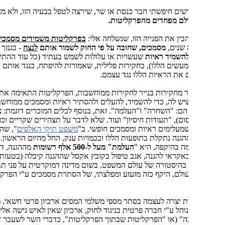
ים חיפשתי חבר כנסת או שר, שירצה לטפל בבעיה הזו, ולא מצאתי.
לם מפחדים מהפרקליטות.
בין את הפנייה הזו, שנשלחה אלי:
בפרקליטות משמידים מסמכים בהיקף
 שנים,
מסמכים, שחובה על פי החוק לשמור אותם
לנצח
- בגנזך המדינה.
השמיד ראיות
שעשויות או עלולות לשמש בעתיד (כל עוד ההתיישנות לא
עשים הללו), בחקירות פלילית, שאמורות להיפתח, כנגד אותם אלה
את הראיות הללו נגד עצמם.
מחקירות בנייר לחקירות ממוחשבות, הפרקליטות התאימה את הכלים
יש לה, כדי להשמיד, להעלים ולהסתיר ראיות ומסמכים ממוחשבים. הכלים
הם: "השחרה" ו"העלמה". זאת, בנוסף לכלים המוכרים דוגמת: צא"פ (צווי
ום), "תעודות חיסיון" ועוד. שלא לדבר על תצהירים שקריים וכוזבים לבתי
עלימים ראיות ומסמכים חופשי. ב"
משפט תיקי האלפים
", שהחל
202, ההגנה נתקלת בתופעות הללו ובכמויות ענק, החל מהיום הראשון. התופעה
ה בהיקפה, היא "
העלמת" מעל ל-500 אלף רשומות
מההגנה, דבר
קראי להגנה, אגב טיפול בקובץ אקסל שההגנה קיבלה (בטעות, לדברי
בהיסטורה של עולם המשפט, בשום מדינה דמוקרטית על פני תבל, לא היה
ולם, היקף כזה מזעזע ומפלצתי, של הסתרת מסמכים ע"י הפרקליטות
 יצרה לעצמה בסתר מספי משלמי המסים ארכיון פרטי חשאי, ממודר
והל ע"י חברה פרטית בניגוד לחוק, ארכיון שאין לאיש גישה אליו. "מדינה
ה" (או "הפרקליטות שבתוך הפרקליטות", כדברי השר לשעבר
אוחנה
)