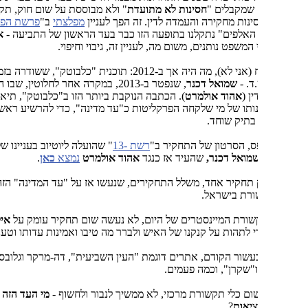
שמקבלים "
חסינות לא מתועדת
" ולא מבוססת על שום חוק, תקנה או
ינות מחקירה והעמדה לדין. זה הפך לעניין
מפלצתי
ב"
פרשת הפדופילים
",
אלפים" נתקלנו בתופעה הזו כבר בעד הראשון של התביעה -
אילן ישועה
.
משפט נותנים, משום מה, לעניין זה, גיבוי וחיפוי.
למי ששכח (אני לא), מה היה אך ב-2012: תוכנית "כלבוטק", ששודרה בזמנו על עד
ד. -
שמואל דכנר
, שנפטר ב-2013, במקרה אחר לחלוטין, שבו הועמד ראש
ן (
אהוד אולמרט
). הכתבה הנוקבת ביותר הזו ב"כלבוטק", תיארה את
נותו של מי שלקחה הפרקליטות כ"עד מדינה", כדי להרשיע ראש ממשלה
בתיק שוחד.
, הסרטון של התחקיר ב"
רשת -13
" שהועלה ליוטיוב בעניינו של "עד
מואל דכנר,
שהעיד אז כנגד
אהוד אולמרט
נמצא
כאן
.
 תחקיר אחד, משלל התחקירים, שנעשו אז על "עד המדינה" הזה, ע"י רוב
ורת בישראל.
ורת המיינסטרים של היום, לא נעשה שום תחקיר עומק על
אילן
 לתהות על קנקנו של האיש ולברר מה טיבו ואמינות עדותו וטענותיו?
עשור הקודם, אתרים דוגמת "העין השביעית", דה-מרקר וגלובס, כינו אותו
"שקרן", וכמה פעמים.
ום כלי תקשורת מרכזי, לא ממשיך לנבור ולחשוף -
מי העד הזה אילן
יאות
?