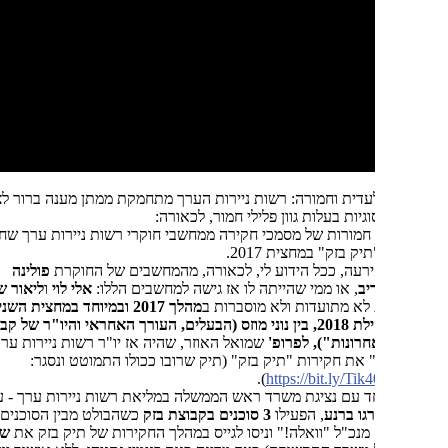
דית וחמורה: רשות ניירות הערך מתחמקת ממתן מענה ברור לצורך
ת חמורות של מסמכי חקירה ממחשבי חוקרי רשות ניירות ערך שחקרו
ק בזק" במחצית 2017.
רעה, ככל הידוע לי, לכאורה, מהמחשבים של החוקרת
פולינה
יב
, או ממי שהייתה לו אז גישה למחשבים הללו:
אלי לוי
ו
ליאור שוורץ
.
מהלך 2017 ובמיוחד במחצית השנייה של
2017 ותחילת 2018, בין נוני מוזס (הבעלים, העורך האחראי והיו"ר של קבוצת
חרונות"), לפרופ'
שמואל האוזר, שהיה אז יו"ר רשות ניירות ערך וניהל
 את חקירות "תיק בזק" (תיק שרובו ככולו התמוטט ונסגר:
).
https://bit.ly/T
חד עם נציגת משרד ראש הממשלה במליאת רשות ניירות ערך - עו"ד
גו ברנע
, הפעילו
3 סוכנים בקבוצת בזק
כשהבולט מבין הסוכנים היה
אילן
 מנכ"ל "וואלה!" וניסו לגייס במהלך החקירות של תיק בזק את
שלמה פילבר