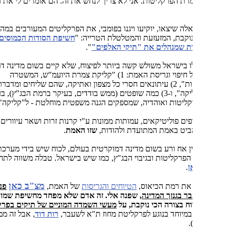
ת הפרקליטות. אני לא צריך לנחש את זה. הם אומרים לי את זה
כאלה שיצאו, יוקיעו ויגנו בפומבי, את הפרקליטים המעורבים במה שחשפתי
קבת, המזעזעת והמטלטלת הטרייה: "
חשיפת הסודות הכמוסים של ראשי
ת שמנהלים את "תיקי האלפים"
".
לו בישראל משולש קשה ביותר לפיצוח, שלא קיים בשום מדינה דמוקרטית
בעולם, של חיפוי וגריסת האמת: 1) "קליקת צמרת היועמ"ש, המשטרה
והפרקליטות", 2) עיתונאים חסרי כל מצפון ואתיקה, שהם שליחים ומדבררים של
אותה "קליקה", ו-3) כמה שופטים (ממש בודדים, בעיקר ברמת הבג"ץ), בעיקר מקרב
קליטות ואוהדיה, שמספקים הגנה משפטית מוחלטת - ל"קליקה" הזו.
ים פוליטיקאים, עמותות ממונות ע"י קרנות זרות ושאר עיוורים, שלא
ביט באמת המתועדת ולהודות,
שזו האמת
.
ן אח ורע בשום מדינה דמוקרטית בעולם, לכוח שיש בידי מערכת
הפרקליטות ובגיבוי הבג"ץ, כמו שיש בישראל. טבלה משווה לתחום
ן
.
מצ"ב כאן
 את רמת הכיאוס,
הטיוחים והגריסות
של האמת,
פניה של
ר בגנזך המדינה,
שפנה אלי. זה אדם שלא מפחד מחשיפת שמו - ישראל
וח בצורה הכי נוקבת, על
מעשי השמדה המוניים של תיקים בפרקליטות
(זה
במיוחד בנוגע לפרקליטת מחוז ת"א לשעבר,
רות דוד
, אבל זה ממשיך בקצב
)