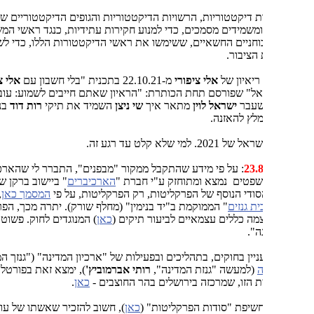
ת דיקטטוריות, הרשויות הדיקטטוריות והגופים הדיקטטוריים שיש בהן,
משמידים מסמכים, כדי למנוע חקירות עתידיות, כנגד ראשי המשטר וכנגד
וחניים החשאיים, ששימשו את ראשי הדיקטטורות הללו, כדי לשלוט
הציבור.
ריאיון של
אלי ציפורי
מ-22.10.21 בתכנית "בלי חשבון עם
אלי ציפורי
"
אל" שפורסם תחת הכותרת: "הראיון שאתם חייבים לשמוע: עובד גנזך
שעבר
ישראל לוין
מתאר איך
שי ניצן
השמיד את תיקי
רות דוד
בניגוד
מלץ להאזנה.
 למי שלא קלט עד רגע זה.
: על פי מידע שהתקבל ממקור "מבפנים", התברר לי שהארכיון של
פטים נמצא ומתוחזק ע"י חברת "
הארכיברים
" ביישוב ברקן שבשומרון.
סודי הנוסף של הפרקליטות, רק הפרקליטות, על פי
המסמך כאן
, נמצא
ית גנזים
" הממוקמת ב"יד בנימין" (מחלף שורק). יתרה מכך, הפרקליטות
ה כללים עצמאיים לביעור תיקים (
כאן
) המנוגדים לחוק. פשוט "מדינה
נה".
יין בחוקים, בתהליכים ובפעילות של "ארכיון המדינה" ("גנזך המדינה")
ה
(למעשה "גנזת המדינה",
רותי אברמוביץ'
), ימצא זאת בפורטל היחידה
הזו, שמרכזה בירושלים בהר החוצבים -
כאן
.
שיפת "סודות הפרקליטות" (
כאן
), חשוב להזכיר שאשתו של עו"ד
יריב