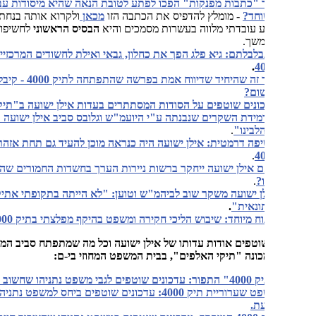
 "כתבות מפנקות" הפכו לפתע לטובת הנאה שהיא מיסודות עבירת
חד?
-
מומלץ להדפיס את הכתבה הזו
מכאן
ולקרוא אותה בנחת, כי היא
 עובדתי מלווה בעשרות מסמכים והיא
הבסיס הראשוני
לחשיפות כאן
שך.
לבלתם: גיא פלג הפך את כחלון, גבאי ואילת לחשודים המרכזיים בתיק
.
4
איך זה שהיחיד שדיווח אמת בפרשה שהתפתחה לתיק 4000 - קיבל כתב
ום?
ונים שוטפים על הסודות המסתתרים בעדות אילן ישועה ב"תיק 4000"
.
מידת השקרים שנבנתה ע"י היועמ"ש וגלובס סביב אילן ישועה כדי
לבינו"
.
פה דרמטית: אילן ישועה היה כנראה מוכן להעיד גם תחת אזהרה בתיק
.
4
 אילן ישועה ייחקר ברשות ניירות הערך בחשדות החמורים שהתעוררו
ו?
.
ן ישועה משקר שוב לביהמ"ש וטוען: "לא הייתה בתקופתי אתיקה
ונאית"
.
וח מיוחד: שיבוש הליכי חקירה ומשפט בהיקף מפלצתי בתיק 4000
.
וטפים אודות עדותו של אילן ישועה וכל מה שמתפתח סביב המשפט
ונה "תיקי האלפים", בבית המשפט המחוזי בי-ם:
 לגבי משפט נתניהו שחשוב לך לדעת.
משפט שערוריית תיק 4000: עדכונים שוטפים ביחס למשפט נתניהו שחשוב
ת.