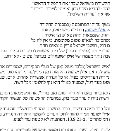
התקשורת בישראל שכחו את התפקיד הראשון
ם: להביא מידע נכון ואמיתי לציבור. במיוחד
ף את "ערוות השלטון".
שך עדותו המתוכננת (במסגרת החקירה
ל
אילן ישועה
,
(בתמונה משמאל), לאחר
הות, שנמצאות תחת צא"פ (צו איסור
כשהסיבה לצא"פ פשוט
מקוממת
, כי אין לה כל
 חוק, תושבי ישראל עדיין נמצאים תחת
ורייתית (לעניות דעתי) של בית המשפט (בעקבות עמדת הפרקליטות),
בה נותר מעמדו של
אילן ישועה
לוט בערפל. פשוט - לא ידוע.
איש בישראל (מלבד מעגל קטן של בעלי תפקידים, שמכירים את הסודות
שועה
), האם
אילן ישועה
הוא אזרח מן המניין/עד מדינה/ סוכן משטרתי/סוכן
יירות הערך/סוכן כפול, או כל הגדרה אפשרית אחרת, אדם, שנמצא כרגע
ט כעד רגיל, שמעיד כאילו הוא נקי לחלוטין מכל חשד.
 לא ברור באם הוא היה "סוכן זאב בודד", או חלק ממארג הסוכנים
שות ניירות ערך כנגד בזק, במחצית הראשונה של העשור הקודם.
הל כבר כמה חודשים, בבית המשפט המחוזי בירושלים וזה עוד לא נגמר.
אילן ישועה
אמור לחזור לדוכן העדים להמשך החקירה הנגדית, בדגש על
13.9.21. הפתעות לא קטנות עוד לפנינו.
יטות יצרה בשנים האחרונות
מעמד חדש של עבריינים
: עבריינים