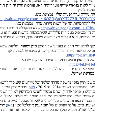
 משרד התקשורת) כעד מדינה כנגד
בנימין נתניהו
, ללא אישור יועמ"ש
ו"ד
ליאת בן-ארי שווקי
(ועוזרותיה דאז, עורכות הדין
יהודית תירוש
ו
ציפי
ניגוד לחוק
.
ת ניירות ערך לפניות שלי - נמצאת כאן:
.
https://drive.google.com/.../16OZBj8aQXT2ZZRc3OYnDNu
י להתחמקות הזו של רשות ניירות ערך - נמצאת כאן:
https://drive.google.com/.../1fRks
- לא התקבלה תגובה נוספת מהרשות.
הזו מטיפול בעבירות פליליות, שמתבצעות ברשות עצמה או ע"י מי
או סוכניה, היא עקבית מצד רשות ניירות ערך, בראשות היו"ר דהיום (
ענת
ך לתלונותיי הרבות בעניינו של הסוכן
אילן ישועה
, תלונות שלא נענו ונגרסו
וע לי, ברשות ניירות ערך ובפרקליטות, כמפורט למשל כאן:
.
https://bit.ly/T
של
ניר חפץ
ו
רביב דרוקר
בתפירת התיקים יש כאן:
.
https://bit.ly/H
ביבי
לא חוקרים". זה הכלל, גם ברשות ניירות ערך. מזעזע ומחריד כל שוחר
במדינת ישראל.
שב"תיק בזק" נחשפה סדרה שלמה של מיידעים שנמסרו לרשות ניירות
 המשטרתי בשנים 2014 עד 2019 -
כאן
. ניכר מתוכן המיידעים
 הללו ("פרפראזות"), שהם נמסרו לאנשי המודיעין לאורך השנים הללו -
ת שונים, שלא היה קשר ביניהם. חלק מהמדעים נשלחו במייל, חלק נמסרו
 בפניות בצורות שונות. סביר להניח, שאחד מספקי המיידעים הללו
ישועה
. כ"כ, על פי הפרסום של
תומר גנון
מ"כלכליסט" (
כאן
)
דודו מזרחי
(מי
"ל ואח"כ מנכ"ל בזק) הודבק ברוגלה "כדי לאמת את אמינות המידע