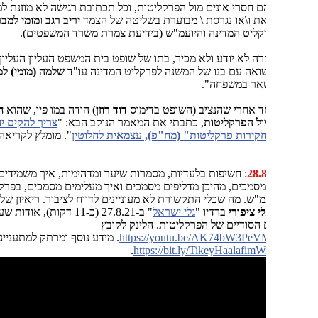
 חסרי אונים מול הפרקליטות, וכל תכתובת רגישה לא מוזנת למערכת
את ו\או נגרסת \ מבוערת בשליטה של הצמד
יריב רגב
ו
מומי למברגר
, בגיבוי
רקליט המדינה והיועמ"ש (בידיעת צמרת משרד המשפטים).
ה לא יודע ולא מכיר, בתו של שופט בית המשפט העליון העליון
נעם
שואה עם בנו של המשנה לפרקליט המדינה עו"ד
שלמה (מומי) למברגר
. כך
אר במשפחה".
חד אחרי שהנציב (השופט בדימוס
דוד רוזן
) הודה במו פיו, שהוא
חסר כל
ול הפרקליטות
, כתבתי את המאמר הנוקב הבא: "
צריך להקים יחידה בשם
ירות פרקליטות" (מח"פ), עצמאית לחלוטין
". מומלץ לקריאה למי
: חשיפות בלעדיות, מסמרות שיער ומדהימות, איך משמידים מסמכים,
סמכים, מהיכן מדליפים מסמכים ואיך מעלימים מסמכים, בפרקליטות
מ"ש. מה שכלי התקשורת לא מעוניינים לדווח לציבור. ריאיון של
אבי
י ציפורי
ברדיו "
גלי ישראל
" ב-27.8.21 (כ-11 דקות), אודות שערוריית
 הסודיים של הפרקליטות. הלינק לקובץ
https://youtu.be/AK74bW3PeV
. מידע נוסף ומרתק למתעניינים יש
.
https://bit.ly/TikeyHaalafim