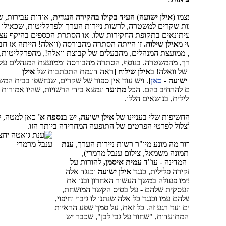
צמו (
אילן ישועה
)
העיד בקולו בחקירה הנגדית
, אודות עבירות, שהוא עצמו
ות שקרים למשטרה, לרשות ניירות הערך ולפרקליטות, שכאילו הוא לא
יתונאים בתקופת החקירות שלו. או הסתרת הכספים בהיקף עצום שקיבל
י מ
אילן
שילוח.
זו הייתה הסתרה מהבורסה (וואלה! הייתה אז חברה
 ממועצת המנהלים, מהבעלים של קבוצת וואלה!, מהפרקליטות, מרשות
רך, מהמשטרה. בנוסף, הסתרה מהבורסה וממועצת המנהלים על התלות
ל וואלה! ב
אילן שילוח [
ראה דוגמת התכתבות של
אילן
ישועה
-
כאן
]
. ויש עוד אין ספור של שקרים, שנחשפו בבית המשפט, ולא
ם להרחיב בהם. הכל
מתועד
ונמצא בידי הרשויות, שהיו אמורות לפתוח
ילית, בנושאים הללו.
החשיפות שלי בעניינו של
אילן ישועה,
יש ב
נספח א'
כאן למטה, למי
לצלול לפרטי הפרטים של התופעה המחרידה ביותר הזו.
רור מה מונע מיו"ר רשות ניירות הערך,
ענת
מונה משמאל, צילום ענבל מרמרי),
המדינה - עו"ד
עמית איסמן,
להורות על
ירה פלילית, כנגד
אילן ישועה
וכנגד אלה
מו פעולה במשך העשור האחרון ובנו את
העסקית שלהם - על בסיס הקשר המושחת,
הם עמו וכנגד כל אלה שנתנו לו גיבוי וחיפוי,
ם ועד רגע זה. כל זאת, על סמך שפע הראיות
המתועדות, "שחור על גבי לבן", שכבר יש