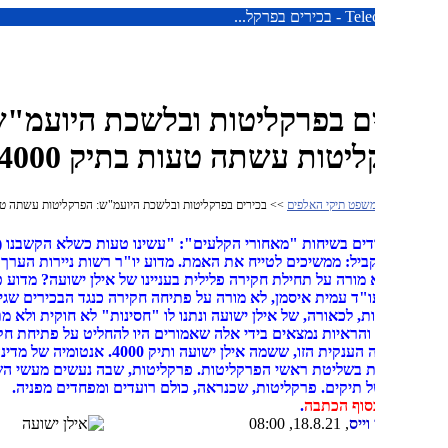
 בפרקל...
ם בפרקליטות ובלשכת היועמ"ש:
יטות עשתה טעות בתיק 4000!
שפט תיקי האלפים
>> בכירים בפרקליטות ובלשכת היועמ"ש: הפרקליטות עשתה טעות בתיק
דים בשיחות "מאחורי הקלעים": "עשינו טעות כשלא הקשבנו (בזמן) לאבי
קביל: ממשיכים לטייח את האמת. מדוע יו"ר רשות ניירות הערך - ענת
 מורה על תחילת חקירה פלילית בעניינו של אילן ישועה? מדוע פרקליט
ו"ד עמית איסמן, לא מורה על פתיחה חקירה כנגד הבכירים שגיבו וחיפו
ת, לכאורה, של אילן ישועה ונתנו לו "חסינות" לא חוקית ולא מתועדת? כל
הראיות נמצאים בידי אלה שאמורים היו להחליט על פתיחת חקירה
בשערורייה הענקית הזו, ששמה אילן ישועה ותיק 4000. אנטומיה של מדינה
ת בשליטת ראשי הפרקליטות. פרקליטות, שבה נעשים מעשי השמדה
ל תיקים. פרקליטות, שכנראה, כולם רועדים ומפחדים מפניה.
סוף הכתבה
.
וייס
, 18.8.21, 08:00