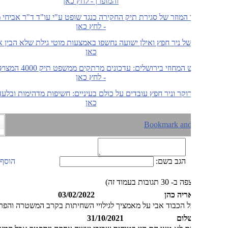
והמופרך- לחץ כאן
 המוזר של סגירת תיק החקירה כנגד שופט ע"י עו"ד ד"ר אביחי מנדלבליט
- לחץ כאן
ל ניר חפץ ואילן ישועה נחשפו באמצעות מוטי גילת שלא הבין אותם - לחץ
כאן
ביהמ"ש המחוזי בירושלים: עדכונים מרתקים ממשפט תיק 4000 המצוץ מהאצבע
- לחץ כאן
וקר וניר חפץ עובדים על כולם בעיניים: חשיפות מדהימות ובלעדיות - לחץ
כאן