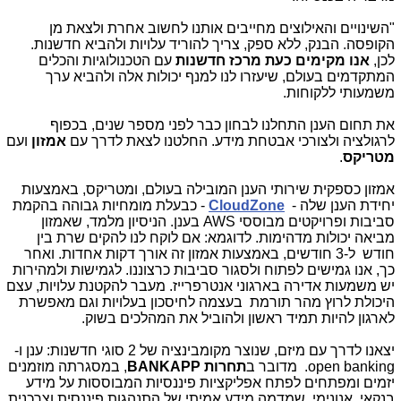
"השינויים והאילוצים מחייבים אותנו לחשוב אחרת ולצאת מן
הקופסה. הבנק, ללא ספק, צריך להוריד עלויות ולהביא חדשנות.
לכן,
אנו מקימים כעת מרכז חדשנות
עם הטכנולוגיות והכלים
המתקדמים בעולם, שיעזרו לנו למנף יכולות אלה ולהביא ערך
משמעותי ללקוחות.
את תחום הענן התחלנו לבחון כבר לפני מספר שנים, בכפוף
לרגולציה ולצורכי אבטחת מידע. החלטנו לצאת לדרך עם
אמזון
ועם
מטריקס
.
אמזון כספקית שירותי הענן המובילה בעולם, ומטריקס, באמצעות
יחידת הענן שלה -
CloudZone
- כבעלת מומחיות גבוהה בהקמת
סביבות ופרויקטים מבוססי
AWS
בענן. הניסיון מלמד, שאמזון
מביאה יכולות מדהימות. לדוגמא: אם לוקח לנו להקים שרת בין
חודש ל-3 חודשים, באמצעות אמזון זה אורך דקות אחדות. ואחר
כך, אנו גמישים לפתוח ולסגור סביבות כרצוננו. לגמישות ולמהירות
יש משמעות אדירה בארגוני אנטרפרייז. מעבר להקטנת עלויות, עצם
היכולת לרוץ מהר תורמת בעצמה לחיסכון בעלויות וגם מאפשרת
לארגון להיות תמיד ראשון ולהוביל את המהלכים בשוק.
יצאנו לדרך עם מיזם, שנוצר מקומבינציה של 2 סוגי חדשנות: ענן ו-
open banking
. מדובר ב
תחרות
BANKAPP
, במסגרתה מוזמנים
יזמים ומפתחים לפתח אפליקציות פיננסיות המבוססות על מידע
בנקאי, אנונימי, שמדמה מידע אמיתי של התנהגות פיננסית וצרכנית