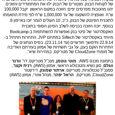
של לקוחות הבנק. מנטורים של הבנק ילוו את המתמודדים והזוכים
יהנו מהטבות מפרסים יפים: ה
זוכה במקום הראשון יקבל 100,000
ש"ח ואופציה להשקעה של עד 1,000,000 ש"ח לפי מידת התאמתו
לתוכנית הפינטק של הבנק. כ"כ, 10 העולים לגמר יזכו באייפון 6.
בנוסף, יזכה הזוכה ב
כניסה לשלב הסינון הסופי בתוכנית
האקסלרטור של סיטי בנק ואפשרות להשתתפות ב-Bootcamp
מיוחד באקסלרטור של Siftech במתחם JVP.
התחרות תתחיל ב-
22.9.14 ותימשך חודשיים (עד 23.11.14). בסיס הנתונים של
התחרות הוקם בענן, על גבי תשתיות של אמזון בעזרתם האדיבה
של מומחי
CloudZone
של מטריקס, במהירות שיא".
בתמונה מכנס AWS:
מוטי גוטמן
, מנכ"ל מטריקס, דר'
וורנר
ווגלס
, סגן נשיא והטכנולוג הראשי, אמזון (AWS),
רנית זקצר
,
סמנכ"ל טכנולוגיות, מטריקס,
ארתור שמונק
, דירקטור
CloudZone, מטריקס,
הראל יפהר
, מנהל אזורי, אמזון (AWS)