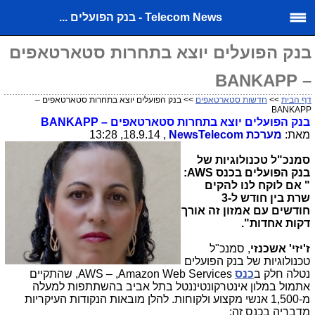
Telecom News - בנק הפועלים ...
בנק הפועלים יוצא בתחרות סטארטאפים
– BANKAPP
דף הבית
>>
חדשות סטארטאפים
>> בנק הפועלים יוצא בתחרות סטארטאפים –
BANKAPP
בנק הפועלים יוצא בתחרות סטארטאפים –
BANKAPP
מאת:
מערכת
Telecom
News
, 18.9.14, 13:28
סמנכ"ל טכנולוגיות של
בנק הפועלים בכנס
AWS
:
" אם לוקח לנו להקים
שרת בין חודש ל-3
חודשים עם אמזון זה אורך
דקות אחדות".
ז'יזי' אשכנזי
, סמנכ"ל
טכנולוגיות של בנק הפועלים
נטלה חלק ב
כנס
AWS – ,Amazon Web Services
, שהתקיים
אתמול במלון אינטרקונטיננטל בתל אביב בהשתתפות למעלה
מ-1,500 אנשי מקצוע ולקוחות. להלן מובאות הנקודות העיקריות
מדבריה בכנס זה: