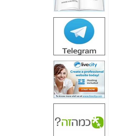
חשיפת חשד לשחיתות
הדומה לזו של "תיק
4000" אך בתחום
הסלולר -
כאן
חשיפת מה שלא
רוצים שתדעו בעניין
פריסת אנלימיטד
(בניחוח בלתי נסבל) -
כאן
חשיפה: איוב קרא
אישר לקבוצת סלקום
בדיוק מה שביבי אישר
ל-Yes ולבזק -
כאן
האם השר איוב קרא
היה צריך בכלל לחתום
על האישור, שנתן
לקבוצת סלקום? -
כאן
האם ביבי וקרא קבלו
בכלל תמורה עבור
ההטבות הרגולטוריות