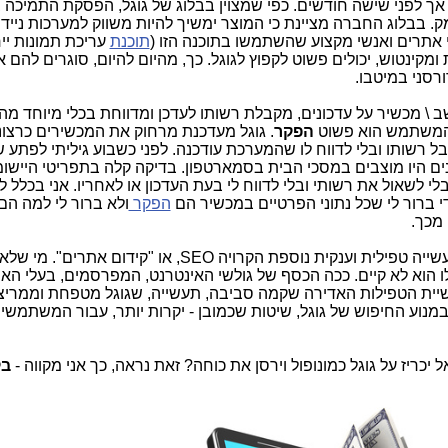
וגל רכשה את יצרן התוכנה Nik Software אך לפני שישה חודשים. כפי שמצוין בבלוג של גוגל, הפסקת התמי
. בבלוג החברה מציינת כי המוצר ימשיך להיות משווק למערכות ניידו
י אתרים ואנשי מקצוע שהשתמשו בתוכנה הזו (
תוכנת
עריכת תמונות יי
ומקינטוש, יכולים פשוט לקפוץ לגוגל. כך, מהיום להיום, סוגרים להם 
דורסני במיטבו.
 \ מכשיר על עדכונים, מקבלת רשותו לעדכן ומדווחת בכלי מיוחד מה
ל המשתמש הוא פשוט
הפקר
. גוגל מעדכנת מרחוק את המכשירים כרצונ
 רשותו ובלי לדווח לו שהמערכת עודכנה. לפני כשבוע גיליתי לפתע 
ונים היו מוצבים במסכי הבית בסמארטפון. בדיקה קלה בתפריטי היישו
גל עדכנה לפחות 4 תוכנות, בלי לשאול את רשותי ובלי לדווח לי בעת העדכון או לאחריו. אני בכלל
 די ברור לי שכל נתוני הפרטיים במכשיר הם
הפקר
ולא ברור לי למה הם
 מכך.
סביב התעשייה הזו שקרויה גוגל, נבנתה תעשייה טפילית וענקית נוספת הקרויה SEO, או "קידו
ילו הוא לא קיים. ככה הכסף של גולשי האינטרנט, המפרסמים, בעלי הא
עשיית הטפילות האדירה שקמה סביבה, תעשייה, שגוגל מטפחת וממריצ
נוע החיפוש של גוגל, שיטות שכמובן - יקרות יותר, עבור המשתמשי
כריז על גוגל כמונופול וירסן את כוחה? זאת נראה, כך אני מקווה -
בק