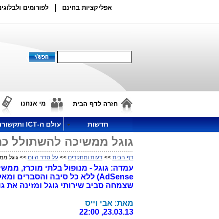
|
אפליקציות בחינם
לפורומים ולבלוגים
מי אנחנו
חזרה לדף הבית
חדשות
עולם ה-ICT ותקשורת
גוגל ממשיכה להשתולל כמו
דף הבית
>>
דעות ומחקרים
>>
על סדר היום
>> גוגל ממש
עמדה: גוגל - מנופול בלתי מוכרז, ממש
שצמחה סביב שירותי גוגל ומזינה את גו
מאת: אבי וייס
23.03.13, 22:00