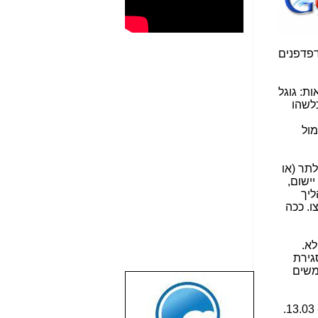
דפדפנים
ות: גוגל
ר כלשהו
מול
תים שלה, לאלתר (או
ישום,
ליך
ו. ככה
א פלא.
ירות המוזרות ברשימה האחרונה מ- 13.03 היא סגירת
שתמשים
שבוע טוב לכל
הגולשים באשר
כמה אנשי מקצוע בתחום הצילום והעריכה התלוננו באזני שגוגל קוברת את Snapseed Desktop, בהחלטותיה מ- 13.03.
הם!!!