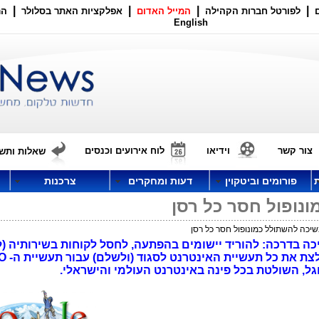
|
|
|
|
לפורטל חברות הקהילה
המייל האדום
אפלקציות האתר בסלולר
הר
English
צור קשר
וידיאו
לוח אירועים וכנסים
שאלות ותשו
פורומים וביטקוין
דעות ומחקרים
צרכנות
נופול חסר כל רסן
יכה להשתולל כמונופול חסר כל רסן
יכה בדרכה: להוריד יישומים בהפתעה, לחסל לקוחות בשירותיה (
גל, השולטת בכל פינה באינטרנט העולמי והישראלי.