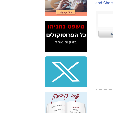
2" על תעלולי השר
משה כחלון -
כאן
המשך חשיפת הבלוף
ששמו "מהפיכת
הסלולר" ואיך מסרסים
את הנתונים לציבור -
כאן
סיכום ביקור בסיליקון
ואלי - למה 3 הגדולות
משקיעות ומפתחות
באותם תחומים -
כאן
שלמה פילבר (עד
לאחרונה מנכ"ל משרד
התקשורת) - עד
מדינה? הצחקתם
אותי! -
כאן
"יש אפליה בחקירה"?
חשיפה: למה השר
משה כחלון לא נחקר
עד היום? -
כאן