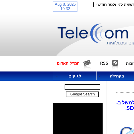
|
שמה לניוזלטר חודשי
RSS
המייל האדום
בות
בקהילה
לגיקים
למשל ב-
AdSense) ללא כל סיבה והסברים ומאלצת את כל תעשיית האינטרנט לסגוד (ולשלם) עבור תעשיית ה- SEO,