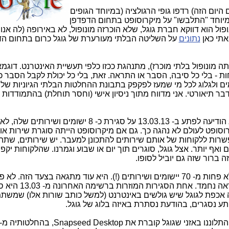
היום הזה) רדפו גופי הרגולציה (במיוחד הגופים
במיוחד "התלבשו" על מיקרוסופט בתחום הדפדפן
ול הוא דווקא חברת גוגל, שלא הוכרזה מונופול, לא באירופה (לה אנו
אתי כאן
נתונים
על השליטה הבלתי מעורערת של גוגל כרום בתחום ה
היותה מונופול בלתי מוכרז), מתנהגת ככזו כלפי תעשיית האינטרנט. דוגמא
תכנית השותפים AdSense לקוחות - בלי כל סיבה, הסבר או התראה. זאת, בלי כל יכולת לקבל הסב
ים ולגלוג לכל מי שמעז לפקפק בתבונת ההחלטות הבלתי הגיוניות של
דבר תיאורטי. אני מדווח מתוך ניסיון אישי (וחסר תוחלת) בהתמודדות 
של גוגל, היא הודיעה לפתע ב- 13.03.13 על סגירת כ- 8 ישומים ושירו
וסופט לעולם לא נהגה כך. גם אם מיקרוסופט הייתה סוגרת שירות או י
שרות ללקוחות של אותם שירותים להתכונן למעבר. יש שירותים, שתה
אף יותר. אצל גוגל, סוגרים תוך יום או שבוע וגמרנו. שהלקוחות יקפצ
ה ברור שזה גם יוביל לסופו.
לפי הבלוג של גוגל, היא סגרה מאז 2011 לא פחות מ- 70 יישומים ושירותים (!). היא עוד מתגאה בצעד הזה. ל
כשלא סופרים את הלקוחות ממטר, הכל נראה נחמד. אחת הסג
 כלי ה- RSS של גוגל. מה אכפת לגוגל שיש גולשים באינטרנט (למשל כותב שורות אלו) שמ
פתע נסגרים, בהודעת נסתרת באיזה בלוג של גוגל.