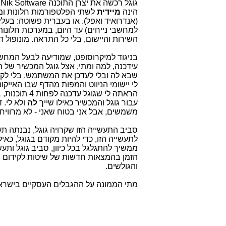
ג
הינה
מיידית
לשתי הפלטפורמות חלונות ומק
(אנדרואיד ואפל). או בעברית פשוטה: בעל
למחשבי נייחים) עד היום, במערכות חלונות 
השירות והיישום, בלי כל התראה. מונופול 
בניגוד למיקרוסופט, שמודיעה לבעל המחשב
עידכנה, למה ומתי, אצל גוגל המכשיר ש
שבא לה ובלי לעדכן את המשתמש, בלי לקבל
לי יישומי הניווט והמפות מהדף שבו האייק
הראתה לי שגו
עבור גוגל והמכשיר כאילו שייך
לה
ולא לי.
משמשים, אבל אני בטוח שאני - לא מרוויח
לתעשייה הזו, כדי להיות מקודם בגוגל, כא
ממשיך להתגלגל בכל כיוון, סביב גוגל ות
הזמן בהמצאות חדשות של שיטות לקידום במ
והגולשים.
מתי הממונה על ההגבלים העסקיים בישראל י