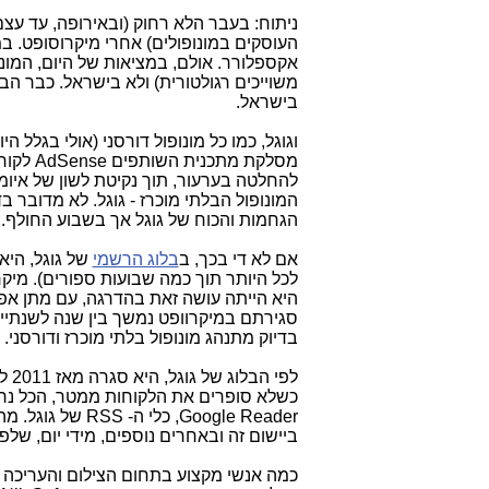
ניתוח: בעבר הלא רחוק (ובאירופה, עד עצם 
העוסקים במונופולים) אחרי מיקרוסופט. 
אקספלורר. אולם, במציאות של היום, המונופ
משוייכים רגולטורית) ולא בישראל. כבר הב
בישראל.
וגוגל, כמו כל מונופול דורסני (אולי בגלל 
מסלקת מ
להחלטה בערעור, תוך נקיטת לשון של איומ
המונופול הבלתי מוכרז - גוגל. לא מדובר ב
הגחמות והכוח של גוגל אך בשבוע החולף.
אם לא די בכך, ב
בלוג הרשמי
לכל היותר תוך כמה שבועות ספורים). מיקר
היא הייתה עושה זאת בהדרגה, עם מתן אפ
סגירתם במיקרוופט נמשך בין שנה לשנתיים ו
בדיוק מתנהג מונופול בלתי מוכרז ודורסני. ז
Google Reader,
ביישום זה ובאחרים נוספים, מידי יום, של