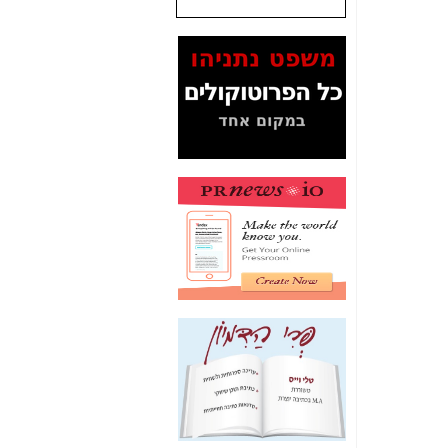
שנתנו לסלקום? -
כאן
המסמכים בנושא בזק-
Yes (תיק 4000)
מוכיחים "תפירת תיק"
לאיש הלא נכון! -
כאן
עובדות ומסמכים
המוסתרים מהציבור:
האם ביבי כשר
תקשורת עזר לקב'
בזק? -
כאן
מה מקור ה-Fake
News שהביא לתפירת
תיק לביבי והעלמת
החשודים הנכונים -
כאן
אחת הרגליים של "תיק
4000 התפור"
התמוטטה היום
בניצחון (כפול) של בזק
-
כאן
איך כתבות מפנקות