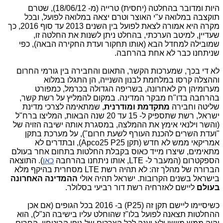
היות ומדובר בהחלטה (יחסית) טרייה (מ- 18/06/12), שטרם
תוקצבה במלואה ע"י האוצר וטרם יצאה במלואה לפועל, ובכל
מקרה היא אמורה לצאת לפועל בין השנים 2013 עד סוף 2016, כך
שעדיין, למיטב הערכתי, בהחלט ניתן לשנות את החלטה זו,
שמובילה למחדל הבא (אותו תחקור ועדת החקירה הבאה), כפי
שניתחנו כבר לא אחת בהרחבה.
לא די בכך, שמערכות הקשר, התאום והחבירה בין גורמי החרום
וההצלה קרסו במלחמת לבנון השנייה, הן התגלו במלוא
מערומיהן רק לאחרונה, בשריפה הגדולה בכרמל, כמפורט
בהרחבה בדו"ח מבקר המדינה. במקום להמליץ על רשת קשר,
שליטה וחבירה
מתקדמת ומודרנית
, שמתאימה לצרכי מדינת
ישראל, רשת שתספיק ל- 15 עד 20 שנה הבאות, המליצו ברח"ל
(והשר וילנאי אימץ את ההמלצה, במסגרת אותה ישיבה הזויה של
"ועדת השרים להכנת העורף לשעת חרום"), על מערכת בתקן
אמריקאי ממש לא חדש (תקן Apco25 P25), ובתדרים לא
מתאימים, שיצרו מייד כאוס בקבלת החלטות בתחום אחר בעולם
הספקטרום (המעבר ל- LTE, אותו ניתחנו בהרחבה
כאן
). התוצאה
הברורה של מהלך זה: לא תהיה רשת LTE מסחרית בהיקף מלא
בישראל בשנים הקרובות. ישראל תהיה אולי
ההמדינה האחרונה
בעולם
ליישם לאזרחיה רשת דור רביעי בסלולר.
כשיסיימו ליישם תקן זה (P25) ב- 2016 בכל הגופים (אם אכן
ההחלטות תצאנה לפועל בלו"ז שהוחלט עליו בישיבה הנ"ל), הוא