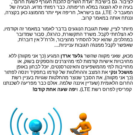
לציבור. גם בישיבת "ועדת השרים להכנת העורף לשעת חרום",
בעיה זו לא הוצגה במלא חריפותה. כבר רמזתי מדוע. הבעיה של
המעבר ל- LTE, גם בישראל, חריפה אף יותר מהמוצג כאן בקצרה,
וננתח אותה במאמר קרוב.
מיותר לציין, שאת תגובת הנוגעים בדבר לאמור במאמר זה וקודמיו,
לא הצלחתי לקבל. משרד התקשורת, כהרגלו, סבור שמדובר
במהלכים, שהוא יכול להסתיר מהציבור, ולרח"ל אין דובר\ת,
שאפשר לקבל ממנו\ה תגובות ענייניות....
מכאן, שאני מקווה שהשר
גלעד ארדן
המגיע (כך אני מקווה) ללא
מחויבויות אישיות קודמות למי מהיצרנים והספקים בשוק, או
מחוייבות למי מהמשפיעים והאינטרסנטים, יוכל לבחון באופן
מושכל ונקי
את המצב וההחלטות של קודמו בתפקיד וינסה לפתור
(כך אני מקווה), את הסבך שנוצר מהחלטות שגויות בעניין רשת
החרום הלאומית (שעדיין איננה שלמה. אולם כבר מפריעה לשכנתנו
 קפריסין לפרוס רשת LTE). ו
יפה שעה אחת קודם!