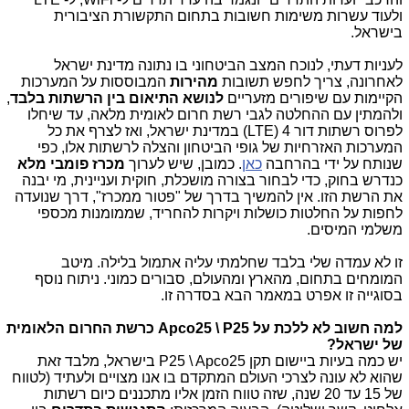
ולעוד עשרות משימות חשובות בתחום התקשורת הציבורית
בישראל.
לעניות דעתי, לנוכח המצב הביטחוני בו נתונה מדינת ישראל
לאחרונה, צריך לחפש תשובות
מהירות
המבוססות על המערכות
הקיימות עם שיפורים מזעריים
לנושא התיאום בין הרשתות בלבד
,
ולהמתין עם ההחלטה לגבי רשת חרום לאומית מלאה, עד שיחלו
לפרוס רשתות דור 4 (LTE) במדינת ישראל, ואז לצרף את כל
המערכות האזרחיות של גופי הביטחון והצלה לרשתות אלו, כפי
שנותח על ידי בהרחבה
כאן
. כמובן, שיש לערוך
מכרז פומבי מלא
כנדרש בחוק, כדי לבחור בצורה מושכלת, חוקית ועניינית, מי יבנה
את הרשת הזו. אין להמשיך בדרך של "פטור ממכרז", דרך שנועדה
לחפות על החלטות כושלות ויקרות להחריד, שממומנות מכספי
משלמי המיסים.
זו לא עמדה שלי בלבד שחלמתי עליה אתמול בלילה. מיטב
המומחים בתחום, מהארץ ומהעולם, סבורים כמוני. ניתוח נוסף
בסוגייה זו אפרט במאמר הבא בסדרה זו.
למה חשוב לא ללכת על
Apco25
\ P25 כרשת החרום הלאומית
של ישראל?
יש כמה בעיות ביישום תקן P25 \ Apco25 בישראל, מלבד זאת
שהוא לא עונה לצרכי העולם המתקדם בו אנו מצויים ולעתיד (לטווח
של 15 עד 20 שנה, שזה טווח הזמן אליו מתכננים כיום רשתות