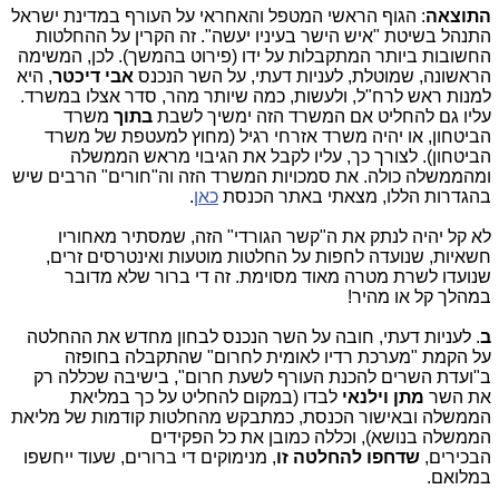
התוצאה
: הגוף הראשי המטפל והאחראי על העורף במדינת ישראל
התנהל בשיטת "איש הישר בעיניו יעשה". זה הקרין על ההחלטות
החשובות ביותר המתקבלות על ידו (פירוט בהמשך). לכן, המשימה
הראשונה, שמוטלת, לעניות דעתי, על השר הנכנס
אבי דיכטר
, היא
למנות ראש לרח"ל, ולעשות, כמה שיותר מהר, סדר אצלו במשרד.
עליו גם להחליט אם המשרד הזה ימשיך לשבת
בתוך
משרד
הביטחון, או יהיה משרד אזרחי רגיל (מחוץ למעטפת של משרד
הביטחון). לצורך כך, עליו לקבל את הגיבוי מראש הממשלה
ומהממשלה כולה. את סמכויות המשרד הזה וה"חורים" הרבים שיש
בהגדרות הללו, מצאתי באתר הכנסת
כאן
.
לא קל יהיה לנתק את ה"קשר הגורדי" הזה, שמסתיר מאחוריו
חשאיות, שנועדה לחפות על החלטות מוטעות ואינטרסים זרים,
שנועדו לשרת מטרה מאוד מסוימת. זה די ברור שלא מדובר
במהלך קל או מהיר!
ב
. לעניות דעתי, חובה על השר הנכנס לבחון מחדש את ההחלטה
על הקמת "מערכת רדיו לאומית לחרום" שהתקבלה בחופזה
ב"ועדת השרים להכנת העורף לשעת חרום", בישיבה שכללה רק
את השר
מתן וילנאי
לבדו (במקום להחליט על כך במליאת
הממשלה ובאישור הכנסת, כמתבקש מהחלטות קודמות של מליאת
הממשלה בנושא), וכללה כמובן את כל הפקידים
הבכירים,
שדחפו להחלטה זו
, מנימוקים די ברורים, שעוד ייחשפו
במלואם.