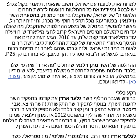
למרות זאת, לטובת עם ישראל, חשוב שהאמת תיאמר בקול צלול:
יש
לבטל ומיידית
את כל ההחלטות הנוגעות ל"רשת החרום
הלאומית" של ישראל, שהתקבלו בחוסר סמכות,
בהטעיית
השר
(
וילנאי
) ובפטור ענק מכל תהליך חוקי של מכרז. זה יהיה יותר זול,
מאשר להמשיך במסלול של ביצוע ההחלטות שהתקבלו, מה שעלה
עד היום למשלם המיסים הישראלי קרוב לחצי מיליארד ש"ח ויעלה
עוד כמיליארד ועוד קצת ש"ח, עד 2016. הגיע העת להרים את
המסך מאחורי החשאיות של קבלת ההחלטות לגבי רשת חרום
לאומית במדינת ישראל, ולנהוג כמו שנהגו לאחרונה מדינות רבות
במערב, למשל ארה"ב ואוסטרליה. הן, כמובן, לא בחרו בתקן P25.
ההחלטה של השר
מתן וילנאי
שהחליט "פה אחד" שזה פיו שלו
בלבד,
החלטה שהפכה להחלטת ממשלה בדיעבד, ללא שום דיון
בממשלה, או באיזה פורום מקצועי, או איזה שימוע מקצועי,
מצויה
כאן
- לדיראון עולם.
רקע כללי
בחודש שעבר החליף השר
גלעד ארדן
את קודמו בתפקיד השר
להגנת העורף, בנוסף לתפקיד שר התקשורת (השר היוצא,
אבי
דיכטר
, שימש בתפקיד זמן קצר בלבד ולא הספיק לבצע בו דבר
משמעותי, אחרי שהחליף באוגוסט 2012 את
מתן וילנאי
, שמונה
לתפקיד שגריר ישראל בסין), וזו הזדמנות מתאימה לאחל לו הצלחה
בתפקיד המאתגר, חסר תהילה וכפוי הטובה - בהגנת העורף.
ל
גלעד ארדן
ניסיון רב, פרלמנטרי / פוליטי / מיניסטריאלי, כשר