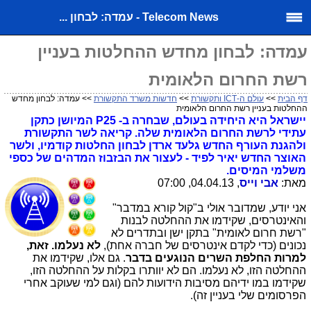
Telecom News - עמדה: לבחון ...
עמדה: לבחון מחדש ההחלטות בעניין
רשת החרום הלאומית
דף הבית
>>
עולם ה-ICT ותקשורת
>>
חדשות משרד התקשורת
>> עמדה: לבחון מחדש
ההחלטות בעניין רשת החרום הלאומית
יישראל היא היחידה בעולם, שבחרה ב- P25 המיושן כתקן
עתידי לרשת החרום הלאומית שלה. קריאה לשר התקשורת
ולהגנת העורף החדש גלעד ארדן לבחון החלטות קודמיו, ולשר
האוצר החדש יאיר לפיד - לעצור את הבזבוז המדהים של כספי
משלמי המיסים.
מאת:
אבי וייס
, 04.04.13, 07:00
אני יודע, שמדובר אולי ב"קול קורא במדבר"
והאינטרסים, שקידמו את ההחלטה לבנות
"רשת חרום לאומית" בתקן ישן ובתדרים לא
נכונים (כדי לקדם אינטרסים של חברה אחת),
לא נעלמו. זאת,
למרות החלפת השרים הנוגעים בדבר
. גם אלו, שקידמו את
ההחלטה הזו, לא נעלמו. הם לא יוותרו בקלות על ההחלטה הזו,
שקידמו במו ידיהם מסיבות הידועות להם (וגם למי שעוקב אחרי
הפרסומים שלי בעניין זה).