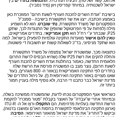
אלחוט, קשר ושליטה). הבעיה המרכזית:
התנגשות בתדרים
בין
ישראל לשכנותיה. במיוחד קפריסין ויוון (מיד נסביר).
בישיבת "ועדת השרים להכנת העורף לשעת חרום" המוזכרת כאן
באמצע הכתבה, ייצג את שר התקשורת בישיבה - סמנכ"ל
הספקטרום של משרד התקשורת,
נתי שוברט
. הוא לא השמיע
מילה (לפחות על פי הפרוטוקול שהופץ) של התנגדות לכך, שתקן
P25, שנבחר ע"י רח"ל הוא
תקן אמריקאי
, בתדרים אמריקאים,
ש
אין להם אישור
מוועדות התקינה עולמיות להפעילן בישראל. למה
הוא שתק? מניסיוני, בד"כ לשאלות קשות יש תשובות די פשוטות.
כתוצאה מכך, שמשטרת ישראל צפצפה על משרד התקשורת
והחלה להקים את רשת P25 שלה (שהיא הבסיס לרשת החרום
הלאומית החדשה, כאמור בהחלטת ועדת השרים להכנת העורף
לשעת חרום), נוצר מצב בו המשטרה פורסת את הרשת שלה
בתדרים לפי התקינה האמריקאית (באזור ה- 800 מגהרץ), בעוד
שאנו מצויים באזור התקינה האירופאית (!). על ניהול התדרים של
מדינת ישראל כבר כתבנו די הרבה, ולא נוסיף מילה בעניין חמור
ביותר זה.
כשראשי אגף הספקטרום נוכחו לדעת, שהמשטרה ממשיכה בשלה,
ובמיוחד אחרי ש"עבדה" על האוצר בקבלת "פטור ממכרז" להקמת
הרשת החדשה בעלויות מדהימות, הם
התקפלו
ורצו אל ה- ITU-R
(ארגון התקינה הבינלאומי לתקשורת בחסות האו"ם ומושבו בז'נווה),
וביקשו ל"החריג" את מדינת ישראל מהאזור האירופאי.
הסיבה
: