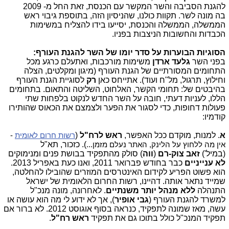
להגנת הסביבה והשר המקשר עם הכנסת, זאת החל מ- 2009
בה מונה לשר. תקוות כולנו, שהניסיון הזה, בתוספת גיבוי ראש
הממשלה, הממשלה והכנסת, יסייעו בידו להצליח במשימות
הכבדות והחשובות הניצבות בפניו.
הסוגיות הבוערות על סדר יומו של השר להגנת העורף:
בפני השר
גלעד ארדן
משימות מורכבות, ואתעלם כרגע מכל
התחומים המסורתיים של הגנת העורף (מיגון ומקלטים, הצלה
וחילוץ, תרגול, מל"ח ועוד). אתייחס כאן
רק
לסוגיית הגנת העורף
בהיבטים של: תחומי הקשר, האלחוט, השליטה והתאום. בתחומים
הללו, לעניות דעתי, חובה על השר החדש לנקוט בלפחות שתי
פעולות דחופות, כדי לסגור את הפער ולצמצם את הכאוס שהותירו
קודמיו:
א
. למנות, מוקדם ככל האפשר,
ראש לרח"ל
(
רשות חרום לאומית
-
אין מה ללחוץ על הלינק, האתר נעלם מזמן...
). כזכור, תא"ל
(במיל')
זאב
צוק-רם
(
ווה
) סולק מהתפקיד בבושת פנים ומנימוקים
לא ענייניים
כבר בחודש פברואר 2011, ואנו כעת באפריל 2013.
הוא פשוט הפריע לקידום האינטרסים המוזרים שהובילו להחלטה,
שמייד נתאר אותה. דהיינו, רשות החרום הלאומית של ישראל
התנהלה
ללא מנהל
יותר משנתיים
. לאחרונה, מונה מנכ"ל
למשרד להגנת העורף (
גבי אופיר
), אך לא ידוע לי מה הוא עושה או
עשה, מאז שמונה לתפקיד, כנראה בסוף אוגוסט 2012. לא ברור אם
תפקיד המנכ"ל כולל בתוכו גם את תפקיד
ראש רח"ל
.