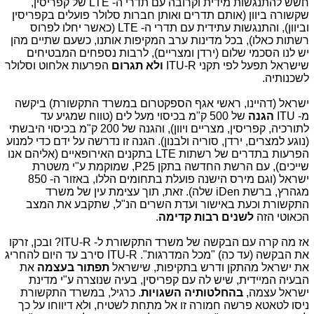
חשש להתנגשות מידית וקרובה עם תדרי ה- LTE של קפריסין,
שקשורה ביוון (אותם תדרים ואותן חברות סלולר פועלים בקפריסין
וביוון), והתנגשות עתידית עם תדרי ה- LTE (כאשר יחלו לפרוס
רשתות כאלו), בכל מדינות ערב המקיפות אותנו, כשעם שתיים מהן
יש לנו הסכמי שלום (ירדן ומצריים), לרבות נספחים המבטיחים
שישראל תפעל לפי תקני ITU-R
ולא תגרום
הפרעות אלחוט וסלולר
לשכנותיה.
ישראל (דהיינו, ראשי אגף הספקטרום במשרד התקשורת) ביקשה
מ- ITU
הגנה
של 500 ק"מ בכיסוי מעל לים (טווח שמגיע עד
לתורכיה, קפריסין, מצריים ויוון), והגנה של 200 ק"מ בכיסוי היבשתי
(נוגע למצרים, ירדן, סוריה ולבנון). הגנה זו נדרשה על ידם כדי למנוע
הפרעות בתדרים של רשתות LTE בתקנים האירופאיים (אליהם אנו
שייכים), עם הרשת החדשה בתקן P25, שמוקמת ע"י משטרת
ישראל (וגם מירס הישנה פועלת בתחומים הללו, באזור ה- 850
מגהרץ, ברשת iDen שלה). זאת, תוך עצימת עין של משרד
התקשורת וכעת באישור ועדת השרים הנ"ל, שתקבע את המצב
הכאוטי הזה
לשנים רבות קדימה
.
אז מה קרה עם הבקשה של משרד התקשורת ל- ITU-R? ובכן, זרקו
את הבקשה (עד כה) "מכל המדרגות". ITU-R סירב עד היום להחריג
את ישראל מהתקן ודרש בתקיפות, שישראל
תפתור בעצמה
את
הבעיה המיידית, שיש לה עם קפריסין, בעיה שנוצרה ע"י מדינת
ישראל עצמה,
בהחלטותיה השגויות
. כרגיל, במשרד התקשורת
ניסו לטאטא פרשה חמורה זו אל מתחת לשטיח, ולא דיווחו על כך