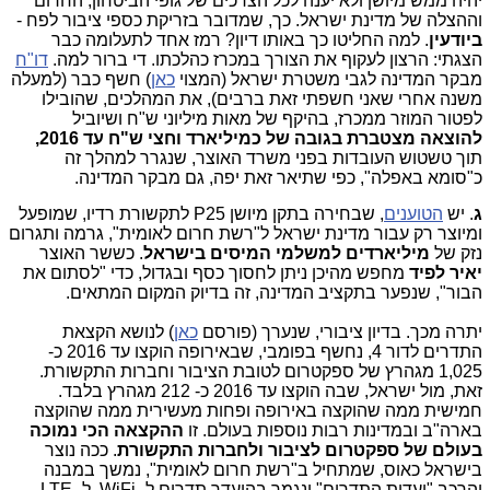
יהיה ממש מיושן ולא יענה לכל הצרכים של גופי הביטחון, החרום
וההצלה של מדינת ישראל. כך, שמדובר בזריקת כספי ציבור לפח -
ביודעין
. למה החליטו כך באותו דיון? רמז אחד לתעלומה כבר
הצגתי: הרצון לעקוף את הצורך במכרז כהלכתו. די ברור למה.
דו"ח
מבקר המדינה לגבי משטרת ישראל (המצוי
כאן
) חשף כבר (למעלה
משנה אחרי שאני חשפתי זאת ברבים), את המהלכים, שהובילו
לפטור המוזר ממכרז, בהיקף של מאות מיליוני ש"ח ושיוביל
להוצאה מצטברת בגובה של כמיליארד וחצי ש"ח עד 2016,
תוך טשטוש העובדות בפני משרד האוצר, שנגרר למהלך זה
כ"סומא באפלה", כפי שתיאר זאת יפה, גם מבקר המדינה.
ג
. יש
הטוענים
, שבחירה בתקן מיושן P25 לתקשורת רדיו, שמופעל
ומיוצר רק עבור מדינת ישראל ל"רשת חרום
לאומית", גרמה ותגרום
נזק של
מיליארדים למשלמי המיסים בישראל
. כששר האוצר
יאיר לפיד
מחפש מהיכן ניתן לחסוך כסף ובגדול, כדי "לסתום את
הבור", שנפער בתקציב המדינה, זה בדיוק המקום המתאים.
יתרה מכך. בדיון ציבורי, שנערך (פורסם
כאן
) לנושא הקצאת
התדרים לדור 4, נחשף בפומבי, שבאירופה הוקצו עד 2016 כ-
1,025 מגהרץ של ספקטרום לטובת הציבור וחברות התקשורת.
זאת, מול ישראל, שבה הוקצו עד 2016 כ- 212 מגהרץ בלבד.
חמישית ממה שהוקצה באירופה ופחות מעשירית ממה שהוקצה
בארה"ב ובמדינות רבות נוספות בעולם. זו
ההקצאה
הכי נמוכה
בעולם של ספקטרום לציבור ולחברות התקשורת
. ככה נוצר
בישראל כאוס, שמתחיל ב"רשת חרום לאומית", נמשך במבנה
והרכב "ועדות התדרים" ונגמר בהיעדר תדרים ל- WiFi, ל- LTE