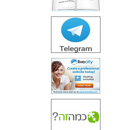
חשיפת חשד לשחיתות
הדומה לזו של "תיק
4000" אך בתחום
הסלולר -
כאן
חשיפת מה שלא
רוצים שתדעו בעניין
פריסת אנלימיטד
(בניחוח בלתי נסבל) -
כאן
חשיפה: איוב קרא
אישר לקבוצת סלקום
בדיוק מה שביבי אישר
ל-Yes ולבזק -
כאן
האם השר איוב קרא
היה צריך בכלל לחתום
על האישור, שנתן
לקבוצת סלקום? -
כאן
האם ביבי וקרא קבלו
בכלל תמורה עבור
ההטבות הרגולטוריות