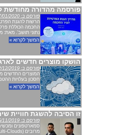
פורסמה מהדורה מחודשת למ
פורסם ב: 27/01/2020
הרשות להגנת הפרטי
החכמה הכוללת פרקים
נתוני תושב'. מאת: מערכת News
המשך לקרוא »
הושקו מוצרים חדשים לארגונים: Cloud-Managed SD-LAN 
פורסם ב: 02/12/2019
המוצרים החדשים מאפ
חסכון בעלויות ההטמעה והתפעול בסבי
המשך לקרוא »
זו הסיבה להשגת חוויית שי
פורסם ב: 15/11/2019
סמארטפונים ומכשירי