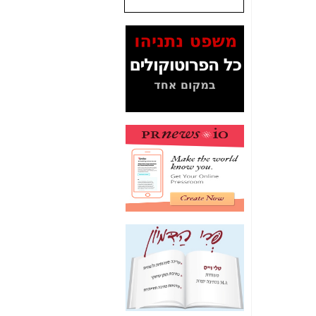
שנתנו לסלקום? -
כאן
המסמכים בנושא בזק-
Yes (תיק 4000)
מוכיחים "תפירת תיק"
לאיש הלא נכון! -
כאן
עובדות ומסמכים
המוסתרים מהציבור:
האם ביבי כשר
תקשורת עזר לקב'
בזק? -
כאן
מה מקור ה-Fake
News שהביא לתפירת
תיק לביבי והעלמת
החשודים הנכונים -
כאן
אחת הרגליים של "תיק
4000 התפור"
התמוטטה היום
בניצחון (כפול) של בזק
-
כאן
איך כתבות מפנקות