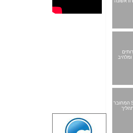
בראש וראשונה
ושירותים
 חשיפת טרנד חדש ומלהיב
כל הגרסאות- סטנדרטית, מקצועית ופרמיה-כוללות את שולחן העבודה של SOLIDWORKS המחובר
DevOp יכולים לייצר תהליך
שבוע טוב לכל
הגולשים באשר