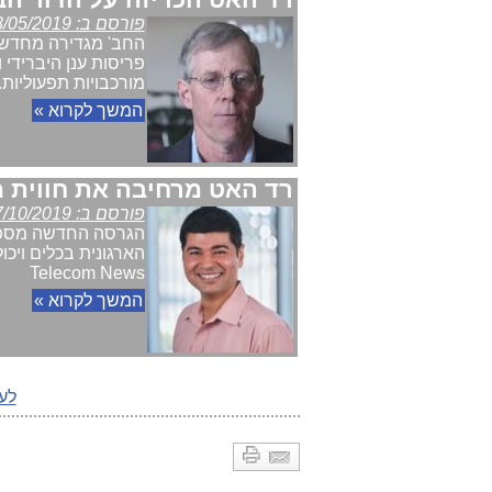
פורסם ב: 08/05/2019
פריסות ענן היברידי
מורכבויות תפעוליות. מאת: ews
המשך לקרוא »
רד האט מרחיבה את חווית מפתחי Kubernetes עם hift 4.2
פורסם ב: 27/10/2019
הארגונית בכלים ויכ
Telecom News
המשך לקרוא »
לע