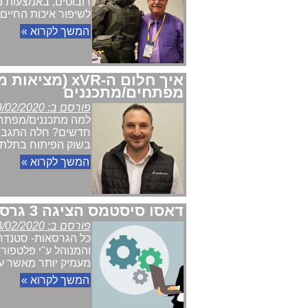
לשיפור איכות החיים.
המשך לקרוא »
איך חלום ה-VR
מפתחים/מתכננים
פורסם ב: 19/02/2020
בשוק הפיתוח בתלת-מ
המשך לקרוא »
דאסו סיסטמס הציגה 3 גרסאות חדשות של 3DEXPERIENCE WORKS
פורסם ב: 13/02/2020
מעמיק יותר מאשר עיצוב נטו. 
המשך לקרוא »