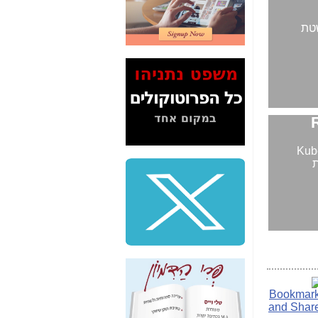
דיין לא פרסמה ב"ערוץ
2" על תעלולי השר
 Red Hat OpenShift 4 המפשטת
משה כחלון -
כאן
המשך חשיפת הבלוף
ששמו "מהפיכת
הסלולר" ואיך מסרסים
את הנתונים לציבור -
כאן
סיכום ביקור בסיליקון
ואלי - למה 3 הגדולות
ידת את פלטפורמת ה-Kubernetes
משקיעות ומפתחות
ת
באותם תחומים -
כאן
שלמה פילבר (עד
לאחרונה מנכ"ל משרד
התקשורת) - עד
מדינה? הצחקתם
אותי! -
כאן
"יש אפליה בחקירה"?
חשיפה: למה השר
משה כחלון לא נחקר
עד היום? -
כאן