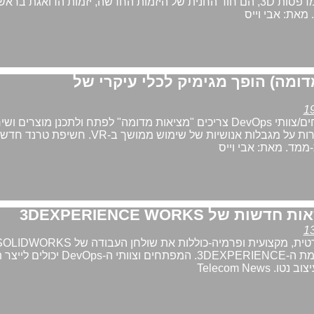
רובוטים, באמצעות מדפסות 3D, הם חוד החנית של היזמות החדשה, יזמות הדואגת 
 מאת: אבי וייס
x (מציאות מדומה) הופך מגימיק לכלי עיקרי של
למה מתכננים/מפתחים/צוותי DevOps צריכים "מציאות מדומה" לפתח ולתכנן מוצרים 
חדשים? חלה התגברות על מגבלות אנושיות של שימוש ממושך ב-VR.
מד. מאת: אבי וייס
והמנוהל ע"י פלטפורמת ה-3DEXPERIENCE. המפתחים וצוותי ה-s
Telecom News