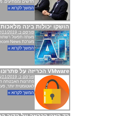
חדשים ומפתיעים. מא
המשך לקרוא »
הושקו יכולות בינה מלאכות
פורסם ב: 12/11/2019
מערכת Telecom News
המשך לקרוא »
VMware הכריזה על פתרונות אבטחה חדשים בכנס VMworld2019 בברצלונה
פורסם ב: 05/11/2019
פתרונות האבטחה הח
לאוטומטית יותר, פעילה
המשך לקרוא »
רד האט הכריזה על הדור הבא של פלטפורמת