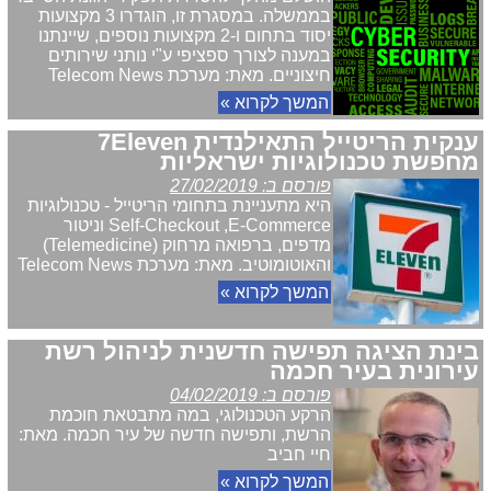
בממשלה. במסגרת זו, הוגדרו 3 מקצועות
יסוד בתחום ו-2 מקצועות נוספים, שיינתנו
במענה לצורך ספציפי ע"י נותני שירותים
חיצוניים. מאת: מערכת Telecom News
המשך לקרוא »
ענקית הריטייל התאילנדית 7Eleven
מחפשת טכנולוגיות ישראליות
פורסם ב: 27/02/2019
היא מתעניינת בתחומי הריטייל - טכנולוגיות
Self-Checkout ,E-Commerce וניטור
מדפים, ברפואה מרחוק (Telemedicine)
והאוטומוטיב. מאת: מערכת Telecom News
המשך לקרוא »
בינת הציגה תפישה חדשנית לניהול רשת
עירונית בעיר חכמה
פורסם ב: 04/02/2019
הרקע הטכנולוגי, במה מתבטאת חוכמת
הרשת, ותפישה חדשה של עיר חכמה. מאת:
חיי חביב
המשך לקרוא »