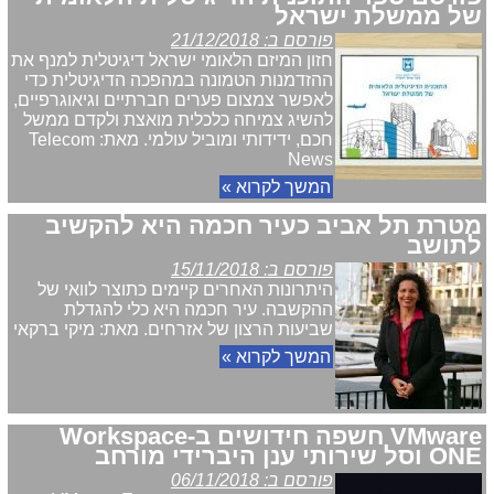
של ממשלת ישראל
פורסם ב: 21/12/2018
חזון המיזם הלאומי ישראל דיגיטלית למנף את
ההזדמנות הטמונה במהפכה הדיגיטלית כדי
לאפשר צמצום פערים חברתיים וגיאוגרפיים,
להשיג צמיחה כלכלית מואצת ולקדם ממשל
חכם, ידידותי ומוביל עולמי. מאת: Telecom
News
המשך לקרוא »
מטרת תל אביב כעיר חכמה היא להקשיב
לתושב
פורסם ב: 15/11/2018
היתרונות האחרים קיימים כתוצר לוואי של
ההקשבה. עיר חכמה היא כלי להגדלת
שביעות הרצון של אזרחים. מאת: מיקי ברקאי
המשך לקרוא »
VMware חשפה חידושים ב-Workspace
ONE וסל שירותי ענן היברידי מורחב
פורסם ב: 06/11/2018