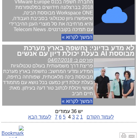
החברה חשפה בכנס VMware Europe
2018 בברצלונה חידושים בפלטפורמת
Workspace ONE מבוססת הבינה,
שיאפשרו גיוון טכנולוגי בסביבת העבודה,
והיא מרחיבה את סל מוצרי הענן ההיברידי
עם תמיכה בקוברנטיס. Telecom News
המשך לקרוא »
לא מדע בדיוני: נחשפה בארץ מערכת
מבוססת AI בעלת יכולת דיון עם אנשים
פורסם ב: 04/07/2018
פריצת דרך משמעותית בעולם טכנולוגיות
המידע ומדעי המחשב: נחשפה בארץ מערכת
מבוססת בינה מלאכותית, שפותחה בחיפה,
בעלת יכולת דיון כמעט בכל נושא עם מתמודד
אנושי ויכולת לכתוב טור דעה בעיתון. מאת:
חיים חביב
המשך לקרוא »
יש 36 עמודים
לעמוד הקודם
1
2
3
4
5
6
7
לעמוד הבא