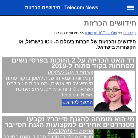
Telecom News - חידושים הכרזות
חידושים הכרזות
דף הבית
>>
עולם ה-ICT ותקשורת
>> חידושים הכרזות
חידושים והכרזות של חברות בעולם ה- ICT בישראל, או
הקשורות בישראל.
רד האט הכריזה על 2 הזוכות בפרסי נשים
מפתחות בקוד פתוח ל-2019
פורסם ב: 06/05/2019
הן מהוות דוגמא חדשנית לאופן בו קוד פתוח
משפיע על חיי אנשים, וממוצבות היטב לתת
השראה לדורות עתידיים. מאת: מערכת
Telecom News
המשך לקרוא »
מי הוא מומחה להגנת סייבר? נקבעו
סטנדרטים אחידים למקצועות הגנת הסייבר
פורסם ב: 21/03/2019
הושלם מהלך להסדרת תפקידי הגנת הסייבר