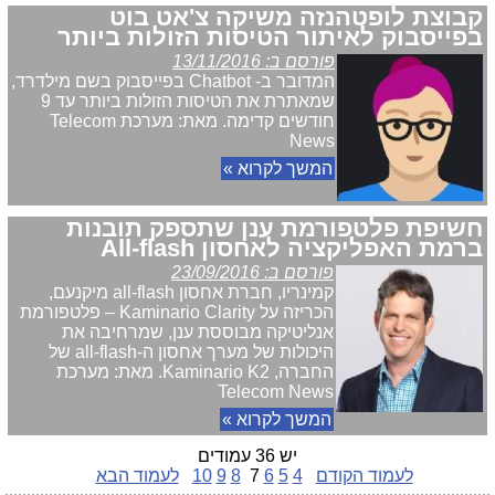
קבוצת לופטהנזה משיקה צ'אט בוט
בפייסבוק לאיתור הטיסות הזולות ביותר
פורסם ב: 13/11/2016
המדובר ב- Chatbot בפייסבוק בשם מילדרד,
שמאתרת את הטיסות הזולות ביותר עד 9
חודשים קדימה. מאת: מערכת Telecom
News
המשך לקרוא »
חשיפת פלטפורמת ענן שתספק תובנות
ברמת האפליקציה לאחסון All-flash
פורסם ב: 23/09/2016
קמינריו, חברת אחסון all-flash מיקנעם,
הכריזה על Kaminario Clarity – פלטפורמת
אנליטיקה מבוססת ענן, שמרחיבה את
היכולות של מערך אחסון ה-all-flash של
החברה, Kaminario K2. מאת: מערכת
Telecom News
המשך לקרוא »
יש 36 עמודים
לעמוד הקודם
4
5
6
7
8
9
10
לעמוד הבא