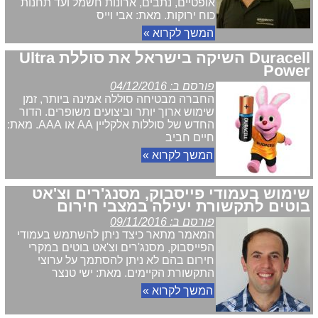
אופטיים, נתבים, ארונות חשמל ועד תחנות
כוח ירוקות. מאת: אבי וייס
המשך לקרוא »
Duracell השיקה בישראל את סוללת Ultra
Power
פורסם ב: 04/12/2016
החברה מבטיחה סוללה אמינה ביותר, זמן
שימוש ארוך יותר וביצועים משופרים. הדור
החדש של סוללות אלקליין AA או AAA. מאת:
חיים חביב
המשך לקרוא »
שימוש בעמודי פייסבוק, מסנג'רים וצ'אט
בוטים לתקשורת יעילה במצבי חירום
פורסם ב: 09/11/2016
המאמר מתאר כיצד ניתן להשתמש בעמודי
הפייסבוק, מסנג'רים וצ'אט בוטים במקרי
חירום בהם לא ניתן להסתמך על ערוצי
התקשורת הקיימים. מאת: ישי טנצר
המשך לקרוא »