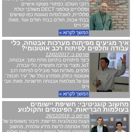
רחבי העולם: כפתורי מצוקה אישיים
וסלולריים וטלפוני DECT משולבי יכולת
סלולרית, לאוכלוסיות מגוונות כמו קשישים
בבתי אבות, חולים בבתי חולים ועוד. מאת:
אבי וייס
המשך לקרוא »
איך מגיעים מפיתוח מערכות אבטחה, כלי
עבודה וחלפים לפיתוח רכב אוטונומי?
פורסם ב: 12/02/2017
כיצד פיתוחים בתחום מתח נמוך, אבטחה,
IoT, מוצרי צריכה ותעשייה, כלי עבודה,
חלפים, מעליות ועוד מובילים לפיתוח רכב
אוטונומי כחלק מפתרון כולל של "עיר חכמה".
וגם על מצלמות אבטחה חדשניות. מאת: אבי
וייס
המשך לקרוא »
מחשוב קוגניטיבי: חשיפת יישומים
בעולמות הבריאות, הפיננסים והקולנוע
פורסם ב: 26/12/2016
הצגת טכנולוגיות חדישות: חיבור משאפים של
חולי אסתמה לרשת מידע עולמית, מחשוב
קוגניטיבי בטיפול בנשים בהיריון, גיוס חולים