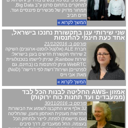
למחקרים בתחום סרטן ע"ב Big Data,
תמחור מדויק של מכשירים פיננסיים ועוד.
חיים חביב
המשך לקרוא »
שני שירותי ענן בתקשורת נחנכו בישראל,
אחד כעת חינמי להתנסות
פורסם ב: 21/12/2016
חברת ALE (אלקטל-לוסנט-ארגונים) השיקה
2 שירותי תקשורת חדשים בענן בישראל:
שירות Rainbow, שניתן ליישמו בטכנולוגיית
WebRTC וניתן להתנסות בו (בחינם, גם
לפרטיים) ושירות"רשת לפי דרישה" (NoD).
מאת: אבי וייס
המשך לקרוא »
אמזון -AWS החליטה לבנות הכל לבד
(ממעבדים ועד תחנות כוח ירוקות)
פורסם ב: 30/11/2016
32 אלף איש התקבצו לשמוע את הבשורות
החדשות מענקית האחסון והענן, שהחליטה
(וגם מיישמת) לפתח, לייצר ולתחזק הכל
בעצמה, החל ממעבדים, דרך סיבים