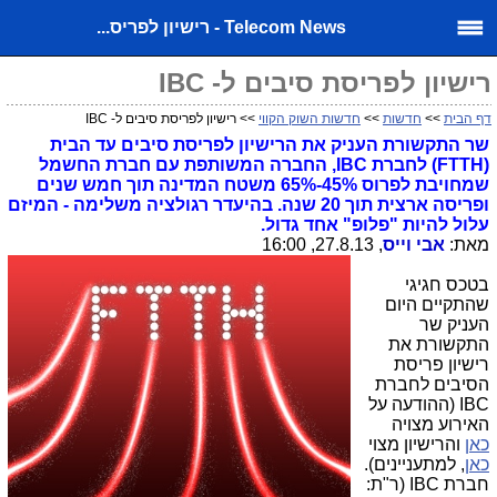
Telecom News - רישיון לפריס...
רישיון לפריסת סיבים ל- IBC
דף הבית
>>
חדשות
>>
חדשות השוק הקווי
>> רישיון לפריסת סיבים ל- IBC
שר התקשורת העניק את הרישיון לפריסת סיבים עד הבית
(FTTH) לחברת IBC, החברה המשותפת עם חברת החשמל
שמחויבת לפרוס 45%-65% משטח המדינה תוך חמש שנים
ופריסה ארצית תוך 20 שנה. בהיעדר רגולציה משלימה - המיזם
עלול להיות "פלופ" אחד גדול.
מאת:
אבי וייס
, 27.8.13, 16:00
בטכס חגיגי
שהתקיים היום
העניק שר
התקשורת את
רישיון פריסת
הסיבים לחברת
IBC (ההודעה על
האירוע מצויה
כאן
והרישיון מצוי
כאן
, למתעניינים).
חברת IBC (ר"ת: