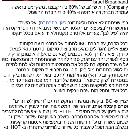
Israel Broadband
Company) היא שילוב של 60% בידי קבוצת משקיעים בראשה
עומדת חברת ויה אירופה ו- 40% בידי חברת החשמל.
כפי שניתחנו לא אחת (ולאחרונה
כאן ובהרחבה
), על משרד
התקשורת לבצע צעדים רגולטוריים משלימים, אחרת הפרוייקט הזה
יהיה "פיל לבן". צעדים אלו טרם ננקטו ולא ידוע אם בכלל יינקטו.
בכל מקרה, על חברת IBC לחתום על הסכמים עם לקוחות
פונציאליים (הגדולים כרגע: הקבוצות סלקום ופרטנר), ואז לצאת
לדרך. יציאה לדרך ללא הסכמים (שאינם כרגע) היא כמובן זריקת
כסף לאוויר. יחד עם זאת, סביר להניח שההתפתחות והמציאות יכפו
על משרד התקשורת לקבל את ההחלטות הנכונות ולא לתת למיזם
זה לגווע בתחרות מול בזק והוט. גם הקבוצות סלקום ופרטנר
יתפכחו (קרוב לוודאי) מהחלומות "לרכב ובזול" על רשתות בזק והוט
במסגרת "שוק סיטונאי". בסופו של דבר, המהפכה תצעד קדימה,
למרות הפוליטיקאים הקטנים שמלווים אותה ו"שמים לה רגליים"
בכל צעד, והחלומות שהם זורקים באוויר.
יצויין ש- IBC ביקשה ממשרד התקשורת גם "רישיון לשידורים"
ו
טרם קיבלה אותו
. זה הרישיון המשמעותי יותר לעניין השירותים
שהיא תיתן על רשת הסיבים - FTTH. כיוון שהוא יאפשר לה להעביר
שידורי טלוויזיה על הפס הרחב, בשלב ראשון את שידורי "עידן +"
שכיום משודרים ע"י הרשות השנייה באמצעות אנטנות קרקעיות,
ובשלב הבא תוכל להעביר כל שידור טלוויזיוני שיתחרה ב- HOT וב-