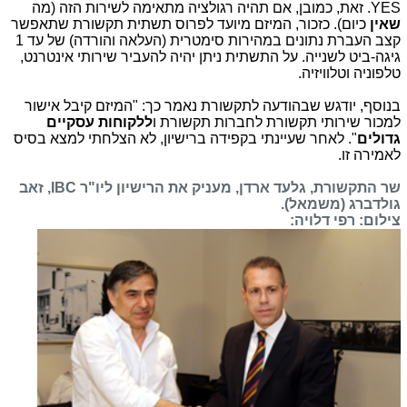
YES. זאת, כמובן, אם תהיה רגולציה מתאימה לשירות הזה (מה
שאין
כיום). כזכור, המיזם מיועד לפרוס תשתית תקשורת שתאפשר
קצב העברת נתונים במהירות סימטרית (העלאה והורדה) של עד 1
גיגה-ביט לשנייה. על התשתית ניתן יהיה להעביר שירותי אינטרנט,
טלפוניה וטלוויזיה.
בנוסף, יודגש שבהודעה לתקשורת נאמר כך: "המיזם קיבל אישור
למכור שירותי תקשורת לחברות תקשורת ו
ללקוחות עסקיים
גדולים
". לאחר שעיינתי בקפידה ברישיון, לא הצלחתי למצא בסיס
לאמירה זו.
שר התקשורת, גלעד ארדן, מעניק את הרישיון ליו"ר IBC, זאב
גולדברג (משמאל).
צילום: רפי דלויה: