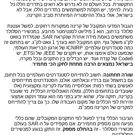
התקשורת. בכל העולם זה לא נדרש ולא רואים בתדרים הללו כל
בעיה. להיפך, יש הקלות למשתמשים בתדרים הללו. אבל לא
בישראל, אולי בגלל ההיסטריה המיותרת סביב הקרינה.
הגבול המדעי המקובל של קרינה ממקורות רחוקים, למשל אנטנת
סלולר ברחוב, הוא 1 מיליווט לסנטימטר מרובע. במכשירי הסלולר
משתמשים באמת מידה אחרת שנקראת SAR, שנמדדת בוואט
לק"ג משקל גוף. הקו המקובל הוא בערך 1 וואט לק"ג. יש בתחום זה
כמה סטנדרטים עולמיים: ICNIRP של ארגון הבריאות העולמי,
שכמעט כולם אימצו אותו, יש תקנים של IEEE, של ETSI, יש
Code6 של קנדה ועוד. יש הבדלים בין התקנים ובכל מקרה,
בישראל נמצאים הרבה מתחת לתקן הכי מחמיר
.
שורה תחתונה
: חשוב להתייחס לסטנדרטים העולמיים בכל תחום,
גם בחשמל וגם ברדיו ובאלחוט. אולם, הסטנדרטים מתייחסים
לאנשים בשתי רמות: אוכלוסייה מודעת לקרינה ומקצועית (אלו
שעובדים בתחומים הללו), ומולה האוכלוסייה הכללית. מי שעובד
בקרינה, חזקה עליו, שהוא יודע בפני מה הוא עומד וינקוט אמצעי
זהירות לפי הכללים של מקום העבודה שלו. כך גם צריך להתייחס
למקרים של הקרינה ממכ"מ.
הציבור הכללי צריך לפעול לפי התקנים המקובלים, שהם כללי
מניעה והם מספיק מחמירים. אם מקפידים על ה-SAR בעולם
מכשירי הסלולר - זה
בהחלט מספק
. זה התקן בנוגע למכשירים
הסלולריים.