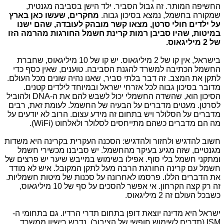
החשיפה המותר. זה גבול הסביר. ילד הישן בסביבה מגנטית,
שמקורה בחשמל, נמצא בסיכון גבוה.
מחקרים, שעשו כאן בארץ
על ילדים חולי סרטן, מצאו קשר מובהק לעובדה, שהם ישנו
במיטות, שהיו סביבן רמות קרינת חשמל החורגות מהרמה הזו
של 2 מיליגאוס.
בישראל, אין קו של 2 מיליגאוס. יש קו של 10 מיליגאוס, שחברת
החשמל הכתיבה למשרד להגנת הסביבה. טוענים, שאין כסף כדי
לתקן את המצב. זה דבר בלתי סביר, שאנו נהיה שונים מכל העולם.
מדובר בסיכון גבוה לכל אזרחי ישראל ובמיוחד לילדים קטנים.
הסיכון הוא, שהשדה החשמלי יכול לשבש להם את ה-DNA ולהוביל
לסרטן. מעטים מדברים על הבעיה של החשמל. לעומת זאת, רבים
מדברים על הסלולר ויש בתחום זה מידע עצום. הרוב לא יודעים על
מה הם מדברים כשהם מתייחסים לסלולר ולאלחוט (WiFi).
חשוב להדגיש ולחזור ולהדגיש: הסכנה העקרית בקרינה היא משדות
מגנטיים, שזה מגיע בעיקר מהחשמל. יש סביבנו מכשירי חשמל
ומתקני חשמל בלי סוף. אפילו בשימוש במייבש שיער יש פרצים של
חשמל עם קרינה החורגת הרבה מעל לתקן המקובל. איש לא מודד
את הדברים הללו. פרסמו לאחרונה על סכנות של מיטות חשמליות.
זה רק קצה הקרחון. אי אפשר להסכים על סף של 10 מיליגאוס,
כשבכל העולם זה 2 מיליגאוס.
ישראל היא מדינה יוצאת דופן בתחום תדרי הרדיו. גם בתחומי ה-
ISM (תדרים לשימוש חופשי של הציבור), נדרש רישיון ממשרד