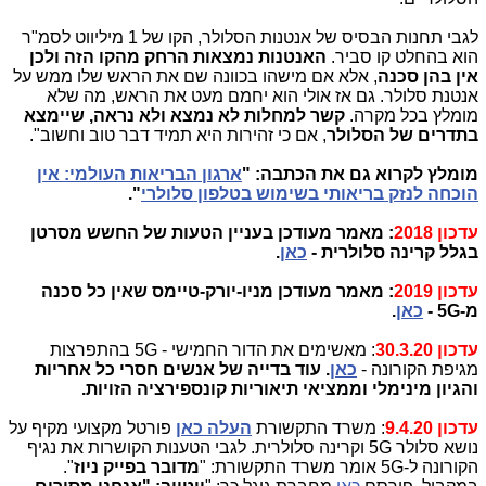
לגבי תחנות הבסיס של אנטנות הסלולר, הקו של 1 מיליווט לסמ"ר
הוא בהחלט קו סביר.
האנטנות נמצאות הרחק מהקו הזה ולכן
אין בהן סכנה
, אלא אם מישהו בכוונה שם את הראש שלו ממש על
אנטנת סלולר. גם אז אולי הוא יחמם מעט את הראש, מה שלא
מומלץ בכל מקרה.
קשר למחלות לא נמצא ולא נראה, שיימצא
בתדרים של הסלולר
, אם כי זהירות היא תמיד דבר טוב וחשוב".
מומלץ לקרוא גם את הכתבה: "
ארגון הבריאות העולמי: אין
הוכחה לנזק בריאותי בשימוש בטלפון סלולרי
".
עדכון 2018
: מאמר מעודכן בעניין הטעות של החשש מסרטן
בגלל קרינה סלולרית -
כאן
.
עדכון 2019
: מאמר מעודכן מניו-יורק-טיימס שאין כל סכנה
מ-5G -
כאן
.
עדכון 30.3.20
: מאשימים את הדור החמישי - 5G בהתפרצות
מגיפת הקורונה -
כאן
.
עוד בדייה של אנשים חסרי כל אחריות
והגיון מינימלי וממציאי תיאוריות קונספירציה הזויות.
עדכון 9.4.20
: משרד התקשורת
העלה כאן
פורטל מקצועי מקיף על
נושא סלולר 5G וקרינה סלולרית. לגבי הטענות הקושרות את נגיף
הקורונה ל-5G אומר משרד התקשורת: "
מדובר בפייק ניוז
".