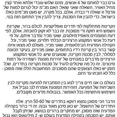
גרם כבר למותם של 4 אנשים, מהם שלוש עובדי אלתא ואחד קצין
מחיל האוויר. השאלה שאני שואל: האם מכ"מ יכול לגרום למוות של
אדם? זו שאלה די כבדה. אולם, בכל מקרה, יש מעט מכ"מים כאלו
בישראל. כדי להבין את הסכנות, צריך להבין איך התחום הזה בנוי.
הקרינות מתחלקות לפי תדרים ואפליקציות. לכולם ברור, שקרינת
השמש היא חזקה ודי מסוכנת. זה כבר לא זקוק להוכחה. אולם, לפי
דעת המומחים והאפידמיולוגים, שאני מכיר ומדבר איתם, על פי
דעת כל אנשי המקצוע הרציניים הבלתי תלויים, שאני מכיר, וכל
הקהילה המדעית הבינלאומית, שאני מכיר, מעולם לא מצאו איזה
קשר ברור בין קרינת רדיו בתחומים, שאנו מכירים, בעיקר הכוונה
לסלולר, לבין סכנות הקרינה, שטוענים שיש. כל אנשי המקצוע
הרציניים מדברים במונחים של 'זהירות מונעת' ו'שמירה על רמות
סיכונים'. זה כל מה שיכולים להגיד על סכנות הקרינה בתדרים, שכל
הזמן יש כאלו הצועקים שהם מסוכנים. המחשבות הללו שזה מסוכן -
כלל לא הוכחו עד היום.
בעולם בו אנו חיים צריך לנוע בין הסתברות לפגיעה מקרינה לבין
השכיחות של הפגיעה. הזהירות המונעת אומרת לנו: נגביל את
השימוש והחשיפה ככל האפשר, בגבולות מדעיים מקובלים.
הדבר הכי מסוכן נמצא דווקא בתדרים של 50-60 הרץ. אלה
התדרים של החשמל. יש כאן סיכון מאוד גבוה. זה די ברור בקהילה
המדעית שזה מסוכן. יש מחקרים ברורים בנושא, שניתן לקבל
אותם. יש הסכמה בקהילה המדעית בעולם ש- 2 מיליגאוס הוא גבול