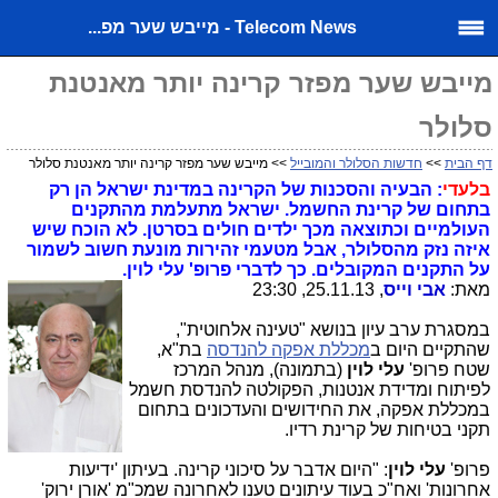
Telecom News - מייבש שער מפ...
מייבש שער מפזר קרינה יותר מאנטנת
סלולר
דף הבית
>>
חדשות הסלולר והמובייל
>> מייבש שער מפזר קרינה יותר מאנטנת סלולר
בלעדי
: הבעיה והסכנות של הקרינה במדינת ישראל הן רק
בתחום של קרינת החשמל. ישראל מתעלמת מהתקנים
העולמיים וכתוצאה מכך ילדים חולים בסרטן. לא הוכח שיש
איזה נזק מהסלולר, אבל מטעמי זהירות מונעת חשוב לשמור
על התקנים המקובלים. כך לדברי פרופ' עלי לוין.
מאת:
אבי וייס
, 25.11.13, 23:30
במסגרת ערב עיון בנושא "טעינה אלחוטית",
שהתקיים היום ב
מכללת אפקה להנדסה
בת"א,
שטח פרופ'
עלי לוין
(בתמונה), מנהל המרכז
לפיתוח ומדידת אנטנות, הפקולטה להנדסת חשמל
במכללת אפקה, את החידושים והעדכונים בתחום
תקני בטיחות של קרינת רדיו.
פרופ'
עלי לוין
: "היום אדבר על סיכוני קרינה. בעיתון 'ידיעות
אחרונות' ואח"כ בעוד עיתונים טענו לאחרונה שמכ"מ 'אורן ירוק'