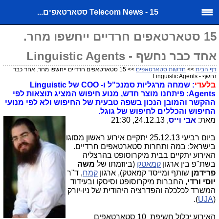
Telecom News - 15 סטארטאפים...
15 סטארטאפים חרדיים ייחשפו מחר.
אחד כבר נחשף - Linguistic Agents
דף הבית
>>
חדשות סטארטאפים
>> 15 סטארטאפים חרדיים ייחשפו מחר. אחד כבר
נחשף - Linguistic Agents
בלעדי
: שמחה מרגליות סמנכ"ל ו- COO של Linguistic
Agents: פיתחנו מוצר חדש, מנוע חיפוש המציג תוצאות לפי
ההקשר והמובן הנכון בשפה טבעית של החיפוש ולא לפי מנועי
החיפוש והכללים לחיפוש של גוגל.
מאת:
אבי וייס
, 24.12.13, 21:30
ביום רביעי 25.12.13 יתקיים אירוע ראשון מסוגו
בישראל: במה ותחרות סטארטאפים חרדיים.
האירוע יתקיים בבית מיקרוסופט בהרצליה
בשת"פ בין ארגון
קמאטק
(ביוזמתו של
משה
פרידמן
שותף ומייסד קמאטק), ארגון
קמח
, ד"ר
יוסי ורדי
, החברות מיקרוסופט וסיסקו ובעידוד
המשרד לכלכלה והפדרציה היהודית של ניו-יורק
).
UJA
(
האירוע יכלול חשיפת 10 סטארטאפים