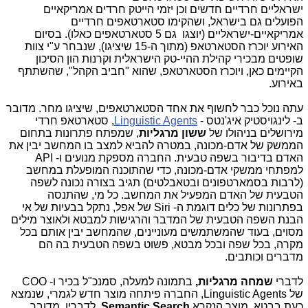
ישראליים חרדיים חדשים וכן יזמי הייטק חרדים אמריקאיים
הפועלים גם בישראל, ושהקימו סטארטאפים חרדיים
אמריקאיים-ישראליים (יוצגו גם 5 סטארטאפים כאלו). בסיום
האירוע יוכרז הסטארטאפ (מתוך ה-15 שיציגו), שנבחר ע"י צוות
שופטים מבכירי קהילת ההיי-טק הישראלית וקרנות הון הסיכון
הקיימים כאן, ויוכרז הסטארטאפ, שהוא "חביב הקהל", שהשתתף
באירוע.
עתה נוכל כבר לחשוף את אחד הסטארטאפים, שיציגו מחר. מדובר
ב- לינגויסטיק איג'נטס -
Linguistic Agents
, סטארטאפ חרדי
מירושלים בניהולו של
ששון מרגליות
, שמפתח פתרונות בתחום
הממשק של אדם-מכונה, במטרה להביא למצב בו המחשב יבין את
האדם בדיבור בשפה טבעית. החברה מספקת מנועים ו- API
למפתחי ממשקי אדם-מכונה, כדי שהתוכנה המופעלת במחשב
(לרבות בסמארטפונים ובטאבלטים) תגיב בצורה נכונה לשפה
הטבעית של האדם המפעיל את המחשב. כל מי, שהתנסה
בפתרונות של כלים דוגמת ה- Siri של אפל, נתקל בבעיות של אי
הבנת השפה הטבעית של המדבר והרגישות למבטא ולאוצר מילים
מסוים, בעוד שהמשתמשים מעוניינים, שהמחשב יבין אותם בכל
מקרה, בכל שפה ובכל מבטא, פשוט בשפה הטבעית בה הם
מדברים וכותבים.
לדברי
שמחה מרגליות,
בתמונה למעלה, סמנכ"ל בכיר ו- COO
של Linguistic Agents, החברה פיתחה מוצר חדש לגמרי, שנמצא
כעת בבטא, מוצר הנקרא
Semantic Search.
לדבריו, מדובר