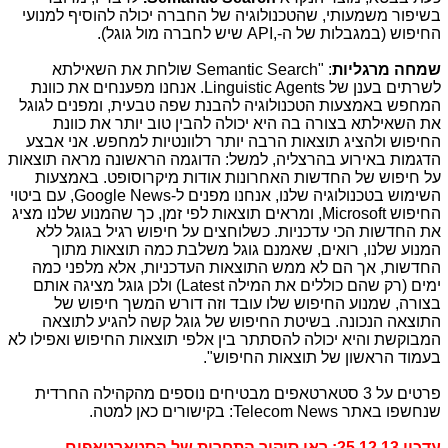
בשיפור משמעותי, שהטכנולוגיה של החברה יכולה להוסיף למנועי
החיפוש (במגבלות של ה-
API,
שיש לחברה מול גוגל).
שמחה מרגליות
: "
Semantic Search
שולחת את השאילתא
לשרתים בענן של Linguistic Agents. אנחנו מפענחים את כוונת
המחפש באמצעות הטכנולוגיה להבנת שפה טבעית, ומפנים לגוגל
את השאילתא בצורה בה היא יכולה להבין טוב יותר את כוונת
החיפוש ולהציג תוצאות הרבה יותר רלוונטיות למחפש. אני אבצע
הדגמות באירוע בהרצליה, למשל: הדוגמה הראשונה מראה תוצאות
על חיפוש של החדשות האחרונות אודות מיקרוסופט. באמצעות
השימוש בטכנולוגיה שלנו, אנחנו מפנים ל-
Google News
, עם ביטוי
החיפוש
Microsoft
, ומראים תוצאות לפי זמן, כך שהמנוע שלנו מציג
את החדשות הכי עדכניות. כשלוחצים על חיפוש רגיל בגוגל ללא
המנוע שלנו, רואים, שאמנם גוגל משלבת כמה תוצאות מתוך
החדשות, אך הם לא ממש התוצאות העדכניות, אלא מלפני כמה
ימים (רק שהם כוללים את המילה
Latest
) ולכן גוגל מציגה אותם
בצורה, שמנוע החיפוש שלו עובד וזה דורש המשך חיפוש של
התוצאה הנכונה. בשיטת החיפוש של גוגל קשה להגיע לתוצאה
המבוקשת והיא יכולה להסתתר בין אלפי תוצאות החיפוש ואפילו לא
בעמוד הראשון של תוצאות החיפוש".
פרטים על 3 סטארטאפים מבטיחים נוספים מהקהילה החרדית
שנחשפו באתר Telecom News: בקישורים כאן למטה.
עדכון 25.12.13: ראו סיקור התחרות של הסטארטאפים