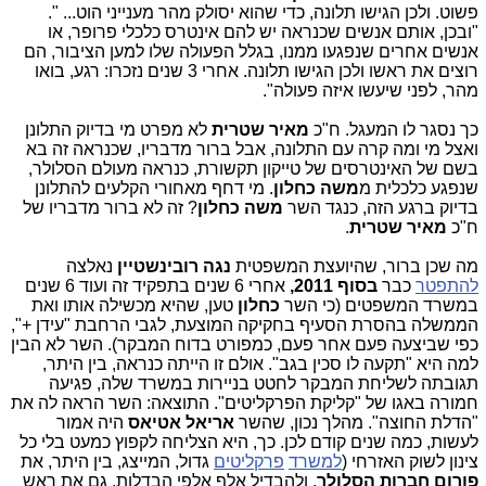
פשוט. ולכן הגישו תלונה, כדי שהוא יסולק מהר מענייני הוט... ".
"ובכן, אותם אנשים שכנראה יש להם אינטרס כלכלי פרופר, או
אנשים אחרים שנפגעו ממנו, בגלל הפעולה שלו למען הציבור, הם
רוצים את ראשו ולכן הגישו תלונה. אחרי 3 שנים נזכרו: רגע, בואו
מהר, לפני שיעשו איזה פעולה".
כך נסגר לו המעגל. ח"כ
מאיר שטרית
לא מפרט מי בדיוק התלונן
ואצל מי ומה קרה עם התלונה, אבל ברור מדבריו, שכנראה זה בא
בשם של האינטרסים של טייקון תקשורת, כנראה מעולם הסלולר,
שנפגע כלכלית מ
משה כחלון
. מי דחף מאחורי הקלעים להתלונן
בדיוק ברגע הזה, כנגד השר
משה כחלון
? זה לא ברור מדבריו של
ח"כ
מאיר שטרית
.
מה שכן ברור, שהיועצת המשפטית
נגה רובינשטיין
נאלצה
להתפטר
כבר
בסוף 2011,
אחרי 6 שנים בתפקיד זה ועוד 6 שנים
במשרד המשפטים (כי השר
כחלון
טען, שהיא מכשילה אותו ואת
הממשלה בהסרת הסעיף בחקיקה המוצעת, לגבי הרחבת "עידן +",
כפי שביצעה פעם אחר פעם, כמפורט בדוח המבקר). השר לא הבין
למה היא "תקעה לו סכין בגב". אולם זו הייתה כנראה, בין היתר,
תגובתה לשליחת המבקר לחטט בניירות במשרד שלה, פגיעה
חמורה באגו של "קליקת הפרקליטים". התוצאה: השר הראה לה את
"הדלת החוצה". מהלך נכון, שהשר
אריאל אטיאס
היה אמור
לעשות, כמה שנים קודם לכן. כך, היא הצליחה לקפוץ כמעט בלי כל
צינון לשוק האזרחי (
למשרד
פרקליטים
גדול, המייצג, בין היתר, את
פורום חברות הסלולר
, ולהבדיל אלף אלפי הבדלות, גם את ראש