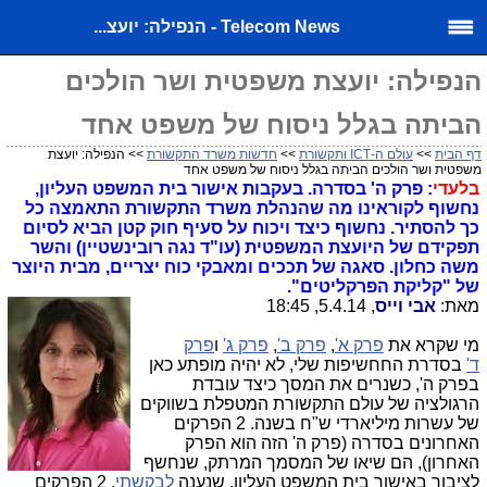
Telecom News - הנפילה: יועצ...
הנפילה: יועצת משפטית ושר הולכים
הביתה בגלל ניסוח של משפט אחד
דף הבית
>>
עולם ה-ICT ותקשורת
>>
חדשות משרד התקשורת
>> הנפילה: יועצת
משפטית ושר הולכים הביתה בגלל ניסוח של משפט אחד
בלעדי
: פרק ה' בסדרה. בעקבות אישור בית המשפט העליון,
נחשוף לקוראינו מה שהנהלת משרד התקשורת התאמצה כל
כך להסתיר. נחשוף כיצד ויכוח על סעיף חוק קטן הביא לסיום
תפקידם של היועצת המשפטית (עו"ד נגה רובינשטיין) והשר
משה כחלון. סאגה של תככים ומאבקי כוח יצריים, מבית היוצר
של "קליקת הפרקליטים".
מאת:
אבי וייס
, 5.4.14, 18:45
מי שקרא את
פרק א'
,
פרק ב'
,
פרק ג'
ו
פרק
ד'
בסדרת החחשיפות שלי, לא יהיה מופתע כאן
בפרק ה', כשנרים את המסך כיצד עובדת
הרגולציה של עולם התקשורת המטפלת בשווקים
של עשרות מיליארדי ש"ח בשנה. 2 הפרקים
האחרונים בסדרה (פרק ה' הזה הוא הפרק
האחרון), הם שיאו של המסמך המרתק, שנחשף
לציבור באישור בית המשפט העליון, שנענה
לבקשתי
. 2 הפרקים