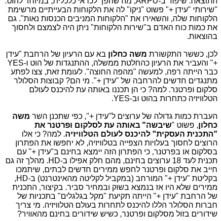
התוצאה: שיפור ב-ARPU, מה שהפך לכדאי כלכלית, במיוחד להוט.
"שירותי "עידן +" פשוט "ניקו" לה את הלקוחות הבעייתיים מרשימת
הלקוחות שלה, והשאירו את "הלקוחות המניבים הכנסות נאות". גם
את כמות כוח האדם ב"שירות הלקוחות" ניתן היה לצמצם ולחסוך
בהוצאות.
לכן, כששר התקשורת
משה כחלון
בא עם הרעיון של הרחבת "עידן
+" והעביר את הרעיון כהחלטת ממשלה, ההתנגדות של הוט ו-YES
כבר הייתה רפה, למעשה "מהפה החוצה". לעומת זאת, צצו לפתע
מתנגדים חדשים להרחבה של "עידן +". מי הם? קבוצות הסלולר
סלקום ופרטנר. למה? כי הן תכננו באותה עת להיכנס לעולם
הטלוויזיה כתחרות בהוט וב-YES.
העברת כמות גדולה של ערוצים ל"עידן +", כפי שתכנן השר
משה
כחלון
, פשוט "
שיבשה" באותה עת לסלקום ופרטנר את
"התכנית העסקית" להיכנס לעולם הטלוויזיה
. למה? כי אלו
הרוצים לחסוך בעלויות הצפייה בטלוויזיה, לא יחפשו את הפתרון
בסלקום או בפרטנר, כי הפתרון הזה יימצא בחינם ב"עידן +" עם
תכנית לעד 18 ערוצים בחינם, מהם חלק אפילו ב-HD. מהלך זה גם
חייב את סלקום ופרטנר לחפש ממירים חדשים לבתים, שיתמכו
בקליטת "עידן +" המורחב (במקביל לקליטה מהאינטרנט) ב-HD,
ממירים שלא היו אז בנמצא בשוק ובמחיר סביר. בקיצור, התכנית
של הרחבת "עידן +" הייתה תקיעת "מקל בגלגלים" בתכניות של
חברות הסלולר הללו להיכנס לתחרות בעולם הטלוויזיה. מי צריך
שידורים בזול מסלקום ופרטנר, כשיש שידורים בחינם מהאוויר?