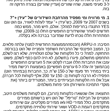
ל-3 סעיפי משנה, שהיו שזורים (ועדיין שזורים) בצורה הדוקה זה
בזה.
1. מי מרוויח ומי מפסיד מהרחבת השידורים של "עידן +"?
בשנים 2007 עד 2009, כש"עידן +" עמד לעלות לאוויר, גם הוט וגם
YES התנגדו בחריפות למהלך. אולם, חיש מהר, ממש כמה
חודשים לאחר שהשידורים החופשיים החלו (ב-2009), שתי
המתחרות הללו נוכחו לדעת שמדובר בברכה ולא בקללה.
הסיבה: ה-ARPU (הכנסההממוצעת החודשית למנוי) עלתה פלאים.
כך, המצב הפיננסי של החברות השתפר והמנייה של הוט בבורסה
התחזקה. למה? כי כל הלקוחות של עולם הטלוויזיה, שלא רצו לשלם,
התחמקו מתשלום, פיגרו בתשלום, לא היה להם כסף לשלם, פשוט
עזבו את החברות הללו ועברו לקלוט את 5 הערוצים החופשיים
(ובהמשך זה עלה ל-6 ערוצים חופשיים) באמצעות רכישת ממיר
ביתי במחיר חד פעמי של כ-150 ש"ח. כך, החברות (ובמיוחד הוט)
הפסידו לא הרבה לקוחות (כ- 150 עד 200 אלף לקוחות לכל חברה),
אבל אלו היו הלקוחות הבעייתיים ביותר, המטרידים ביותר (את
מוקדי התמיכה והשירות) והכי פחות משלמים.
התוצאה: אלו שנשארו כלקוחות (הרוב), הם לקוחות משלמים היטב,
המנויים על חבילות "טריפל" של הוט ויש ברשותם ממירים
מתקדמים, כולל ממירי HD ו\או ממירים מקליטים, עם שירותים
מתקדמים דוגמת ה-VOD ושאר שירותי טלוויזיה מתקדמים.