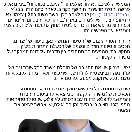
הממשלה לשעבר,
אהוד אולמרט, "
המככב בכותרות" בימים אלו).
פרשה יחסית חדשה זו תיחשף בקרוב, לאחר סיום הדיון בבג"ץ
(
בג"ץ 5011/13
). זמן קצר לאחר מכן, השר
משה כחלון
עצמו יצא
ל"תקופת צינון" של לימודים בארה"ב, חזר לארץ בסיום הלימודים,
וכעת הוא מחפש את דרכו הפוליטית מחוץ לתנועת הליכוד, בה צמח
והמריא, עד הפרשיה הזו.
זה היה הסוף העגום של הסיפור הנחשף כאן. סיפור של יצרים,
תככים וניסיונות חוזרים ונשנים של הכשלת התחרות בשוק
התקשורת, ממניעים המסתתרים בין הדפים של דו"ח המבקר של
משרד התקשורת.
יצויין, שביקשנו את התגובה של הנהלת משרד התקשורת וגם של
עו"ד
נגה רובינשטיין
לדו"ח שנחשף כעת, ולא הצלחנו לקבל איזה
מענה. ככל שיתקבל מענה, נפרסם אותו.
שורה תחתונה
: כל מה שאני טוען מזה שנים כנגד ההתנהלות
הכאוטית של משרד התקשורת, מוצא את הביסוס העובדתי
והמתועד להפליא בדו"ח עב כרס
זה. לא פלא, שניסו להסתיר אותו
מפני ומפני הציבור, במשך זמן רב. אולם, אי אפשר לעצור את
האמת.