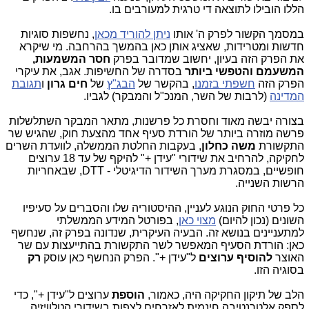
הללו הובילו לתוצאה די טרגית למעורבים בו.
במסמך הקשור לפרק ה' אותו
ניתן להוריד מכאן
, נחשפות סוגיות
חדשות ומטרידות, שאציג אותן כאן בהמשך בהרחבה. מי שיקרא
את הפרק הזה בעיון, יחשוב שמדובר בפרק
חסר המשמעות,
המשעמם והטפשי ביותר
בסדרה של החשיפות. אגב, את עיקרי
הפרק הזה
חשפתי בזמנו
, בהקשר של
הבג"ץ
של
חים גרון
ו
תגובת
המדינה
(לרבות של השר, המנכ"ל והמבקר) לגביו.
בצורה יבשה מאוד וחסרת כל פרשנות, מתאר המבקר השתלשלות
פרשה מוזרה ביותר של הורדת סעיף אחד מהצעת חוק, שהגיש שר
התקשורת
משה כחלון
, בעקבות החלטת הממשלה, לוועדת השרים
לחקיקה, להרחיב את שידורי "עידן +" להיקף של עד 18 ערוצים
חופשיים, במסגרת מערך השידור הדיגיטלי - DTT, שבאחריות
הרשות השנייה.
כל פרטי החוק הנוגע לעניין, ההיסטוריה שלו והסברים על סעיפיו
השונים (נכון להיום)
מצוי כאן
, בפורטל המידע הממשלתי
למתעניינים בנושא זה. הבעיה העיקרית, שנדונה בפרק זה, שנחשף
כאן: הורדת הסעיף המאפשר לשר התקשורת בהתייעצות עם שר
האוצר
להוסיף ערוצים
ל"עידן +". הפרק הנחשף כאן עוסק
רק
בסוגיה הזו.
הלב של תיקון החקיקה היה, כאמור,
הוספת
ערוצים ל"עידן +", כדי
לספק אלטרנטיבה חינמית לאזרחים לצפות בשידורי הטלוויזיה,