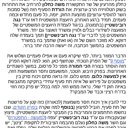
כחלק מהרעיון של שר התקשורת
משה כחלון
להרחיב את התחרות
בשוק הטלוויזיה הרב-ערוצית. את
הורדת
הסעיף הזה (של סמכות
השר להוסיף ערוצים) מהצעת החוק, יזמה, כל פעם מחדש וכמה
פעמים, תמיד ברגע האחרון, היועצת המשפטית דאז עו"ד
נגה
רובינשטיין
(בתמונה), בניגוד לעמדת היועצים המשפטיים של
המועצה לשידורי כבלים ולוויין ומשרד האוצר גם יחד. משרד
המשפטים (כך לדברי עו"ד
נגה רובינשטיין)
תמך בעמדה שלה
דווקא. לא מוזכר השם של זה (או זאת) שתמך בה במשרד
המשפטים. בהמשך הכתבה, זה ייעשה הרבה יותר ברור.
הדבר המוזר ביותר, למי שיקרא פעם או אפילו פעמיים ושלוש את
"
מוסף 9
" של הפרק הנוכחי, שנחשף כאן, הוא: למה דווקא הפרק
הזה הוסתר בצורה
הכי חמורה
מפני כל פרסום, במשך השנתיים
האחרונות. בפרק היבש, הטכני, המשעמם וחסר המשמעות הזה,
אין למעשה כלום
. ממש כלום. זה נראה סתם ויכוח סרק בין
משפטנים על פירוש של איזה תת סעיף עתידי בחקיקה מתגבשת
באיזה חוק די שולי. נראה ממש הזוי. למה בכלל יש פרק כזה הזוי
בדו"ח רציני וכבד של המבקר?
כדי להבין איך ויכוח חסר משמעות (לכאורה) כזה קטן על פרשנות
של תת סעיף, הוביל לפיצוץ (
בנוסף
למה שקרה
בפרק הקודם
, שבו
נחשפו התחמונים והמריבות בין המבקר ליועצת המשפטית), פיצוץ
שבעקבותיו גם עו"ד
נגה רובינשטיין
"עפה (
למעשה - התפטרה
)"
וגם השר
משה כחלון
נעלם מהבמה הציבורית לתקופת "צינון", יש
צורך לפרט את הרקע לפרשה וההשלכות הנלוות שלה. נחלק זאת