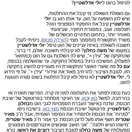
לטיפול בהוט ל
יולי אדלשטיין
?
גם נשאלת השאלה: מי קיבל את ההחלטות,
שיש להן השפעה על הוט, עד אותו רגע בו
יולי
אדלשטיין
קיבל את התפקיד הספציפי הזה?
תעלומה. אגב, במסגרת תחקיר, שביצעתי
מאוחר יותר, בתחום המינויים הכושלים של
משרד התקשורת (המסמך מצוי
להורדה מכאן
), ניסיתי לקבל
תשובה לשאלה: באיזה עניינים של הוט טיפל
יולי אדלשטיין
במקומו של
משה כחלון
? לא קיבלתי תשובה. אולם, די ברור,
שהחקיקה של "עידן +", שיש לה השלכות גם על הוט (כמתואר
למעלה), המשיכה כרגיל במסלול החקיקה, עד שהושלמה בכנסת,
עם כל
מה ששרי האוצר והתקשורת היו מעוניינים להשיג בחקיקה
הזו, לטובת הציבור: להרחיב מאוד את שידורי "עידן +". על פי הידוע
לי,
יולי אדלשטיין
לא טיפל ולא קיבל החלטות בשום סוגיה הנוגעת
להוט.
כעת ננסה לפתור את התעלומה למה זה קרה. הפרשה תוארה אז
בהרחבה, למשל
כאן
ו
כאן
, אך העיקר מסתתר בפרוטוקול של ישיבת
הכנסת, שדנה באישור העברת הסמכויות לגבי הוט מ
כחלון
ל
אדלשטיין
. פרוטוקול ישיבת הכנסת
מצוי כאן
. בישיבה ניסו
"למרוח" את הכנסת ולהסתיר את הסיפור האמיתי, אבל ח"כ
מאיר
שטרית
חשף אותו מעל לדוכן הכנסת. כך אמר ח"כ
מאיר שטרית
,
"מישהו הגיש תלונה". "אני חושב שאנשים אינטרסנטים הנפגעים
מפעולותיו של
משה כחלון
לטובת הציבור
רוצים את ראשו
. נורא