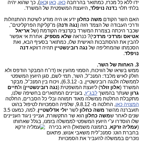
ידו ללא כל מכרז, כמתואר בהרחבה
כאן
,
כאן
ו
כאן
), כך שהוא יהיה
בלתי תלוי ב
דנה
נויפלד,
היועצת המשפטית של המשרד.
האם השר הקודם
משה כחלון
ידע או היה מודע לשיטת ההתנהלות
ודרכי העבודה של הצמד הזה (
נגה
ו
דנה
) מ"קליקת הפרקליטים",
שכבר היכתה בצמרת המשרד בקדנציה הקודמת (של
אריאל
אטיאס
ו
מרדכי מרדכי
)? כנראה
שלא מספיק
. אחרת אי אפשר
להבין את ההסתבכות האישית שלו, כמתואר בסעיף הבא, ואת
הסכמתו שהמחליפה של
נגה רובינשטיין
תהיה דווקא
דנה
נויפלד
.
3. האחות של השר.
ממש בשיאו של הוויכוח, הסמוי מהעין אז (דו"ח המבקר הודפס ולא
חולק לאיש מלבד: המנכ"ל, השר, תמי לשם, סגן היועץ המשפטי
לממשלה ולנגה רובינשטיין, ב- 6.3.12), ויכוח בין המנכ"ל, מבקר
המשרד (
אלון זולר
) ליועצת המשפטית (
נגה רובינשטיין
) ול
חיים
גרון
שעתר בהמשך
לבג"ץ
, בעניינים המתוארים בחשיפה שלנו,
מתקבלת החלטת ממשלה מאוד תמוהה ובלי כל הסברים, החלטה
המצויה כאן
, החלטה מ- 9.8.12, שלפיה הסמכויות לטיפול בהוט
תועברנה מהשר
משה כחלון
לשר
יולי אדלשטיין
. למה, כמעט 3.5
שנים לאחר ש
משה כחלון
הוא שר התקשורת, וענייני ניגוד העניינים
שלו הוסדרו ע"י היועץ המשפטי לממשלה בזמנו, בגלל
שאחותו
(
עמליה זרקא
, בתמונה משמאל) היא בכירה
בחברת הוט: סמנכ"לית משאבי אנוש, פתאום
נזכרים בממשלה להעביר את הסמכויות