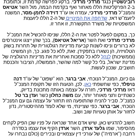
רובינשטיין
כנגד
מרדכי מרדכי
. ברקע לפרשה קודמת זו, וכתומכת
ב-2 הפרקליטות הללו מאחור ואף בקדמת הבמה, מול השר
אטיאס
והמנכ"ל
מרדכי מרדכי
, עמדה אז עו"ד
דוידה לחמן-מסר,
המשנה
ליועמ"ש דאז,
שדחפה את המינויים
של ה-2 הללו ליועצות
המשפטיות של משרד התקשורת, זו אחר זו.
כך, במקום לפעול לפטר את ה-2 הללו, שניסו להכשיל את המנכ"ל
מרדכי מרדכי
ואת השר (
אריאל אטיאס
), בכך שהן ייצגו אינטרסים
לא ברורים וניסו לשנות קביעת מדיניות רגולטורית של תחרות בשוק
הטלוויזיה, הן נשארו בתפקידן. זאת, ללא כל פגע. כך, הן המשיכו
(וממשיכות)
לנהל
ללא כל סמכות ואחריות את מדיניות הרגולציה של
מדינת ישראל, בלי כל קשר למה שהשר, הממשלה, הציבור והכנסת
חושבים, שנכון לעשות.
גם כיום, המנכ"ל הנוכחי,
אבי ברגר
, הוא "שפוט" של עו"ד
דנה
נויפלד
, כפי שחשפתי
כאן
. לכן, הטעות הזו של תקופת המנכ"ל
דאז
מרדכי מרדכי,
חזרה על עצמה באותה מתכונת בדיוק,
כשנתיים וחצי מאוחר יותר, עם
משה כחלון
כשר ו
עדן
בר טל
כמנכ"ל. סביר להניח שהתופעה הזו תחזור על עצמה גם עם המנכ"ל
הנוכחי,
אבי ברגר
. כפי שציינתי, מי שלא לומד מההיסטוריה, נדון
לחזור על אותן טעויות שוב ושוב.
חשוב להדגיש כאן, שיש אדם אחד שנראה על פניו שכן הפיק לקחים
מהסיפור, שמו
גלעד ארדן
. השר
ארדן
הקיף את עצמו בסדרה
רחבה ("ארמיה") של עורכי דין עצמאיים ובכירים (כולם נבחרו על