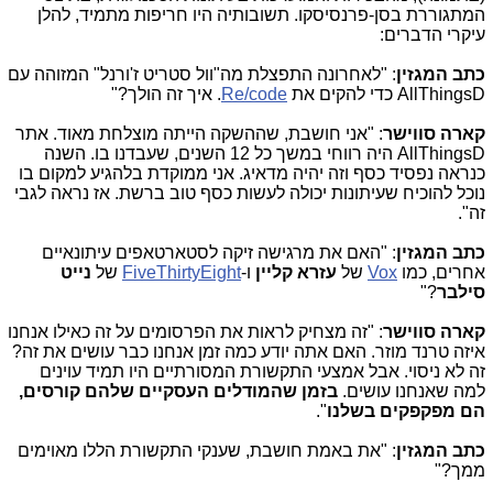
המתגוררת בסן-פרנסיסקו. תשובותיה היו חריפות מתמיד, להלן
עיקרי הדברים:
כתב המגזין
: "לאחרונה התפצלת מה"וול סטריט ז'ורנל" המזוהה עם
AllThingsD
כדי להקים את
Re/code
. איך זה הולך?"
קארה סווישר
: "אני חושבת, שההשקה הייתה מוצלחת מאוד. אתר
AllThingsD
היה רווחי במשך כל 12 השנים, שעבדנו בו. השנה
כנראה נפסיד כסף וזה יהיה מדאיג. אני ממוקדת בלהגיע למקום בו
נוכל להוכיח שעיתונות יכולה לעשות כסף טוב ברשת. אז נראה לגבי
זה".
כתב המגזין
: "האם את מרגישה זיקה לסטארטאפים עיתונאיים
אחרים, כמו
Vox
של
עזרא קליין
ו-
FiveThirtyEight
של
נייט
סילבר
?"
קארה סווישר
: "זה מצחיק לראות את הפרסומים על זה כאילו אנחנו
איזה טרנד מוזר. האם אתה יודע כמה זמן אנחנו כבר עושים את זה?
זה לא ניסוי. אבל אמצעי התקשורת המסורתיים היו תמיד עוינים
למה שאנחנו עושים.
בזמן שהמודלים העסקיים שלהם קורסים,
הם מפקפקים בשלנו
".
כתב המגזין
: "את באמת חושבת, שענקי התקשורת הללו מאוימים
ממך?"