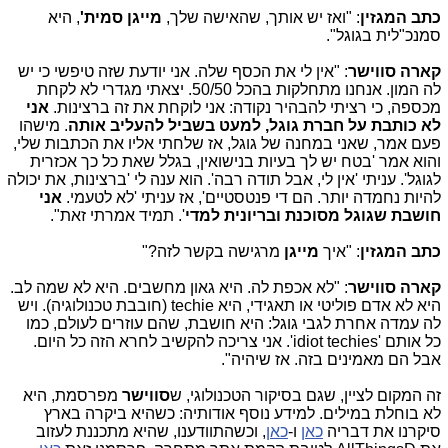
כתב המגזין
: "ואז יש אותך, שהאישה שלך,
מייגן סמית'
, היא
סמנכ"לית בגוגל".
קארה סווישר
: "אין לי את הכסף שלה. אני יודעת שזה טיפשי כי יש
לה המון. אנחנו מתחלקות בהכל 50/50. יצאתי מגדרי לא לקחת
מכספה, כי רציתי להבהיר נקודה: אני לוקחת את זה ברצינות.
אני
לא כותבת על חברת גוגל, למעט בשביל להעליב אותה
. מישהו
פעם אמר, שאני במחנה של גוגל, אז שלחתי אליו את הכתבות שלי,
והוא אמר 'בטח יש לך בעיות בנישואין, בגלל שאת כל כך אכזרית
לגוגל'. עניתי 'אין לי, אבל תודה רבה'. הוא ענה לי 'ברצינות, את יכולה
להיות נחמדה יותר. הם די פנטסטיים', אז עניתי 'לא לטעמי.
אני
חושבת שגוגל מסוכנת ובריונית למדי
'. תמיד אמרתי זאת".
כתב המגזין
: "איך
מייגן
מרגישה בקשר לזה?"
קארה סווישר
: "לא אכפת לה. היא גאון מחשבים. היא לא שמה לב.
היא לא אדם פוליטי או תאגידי, היא
techie
(חובבת טכנולוגיה). ויש
לה עמדה אחרת לגבי גוגל: היא חושבת, שהם עוזרים לעולם, כמו
כל אותם '
idiot techies
'. אני צריכה להקשיב לחרא הזה כל היום.
אבל הם מאמינים בזה. אז שיהיה".
זה המקום לציין, שגם בסיקור הטכנולוגי, ש
סווישר
מפרסמת, היא
לא בוחלת במילים. למידע נוסף אודותיה: כשהיא ביקרה בארץ
סיקרנו את דבריה
כאן
ו-
כאן
, וכשהתוודענו, שהיא מתכננת לעזוב