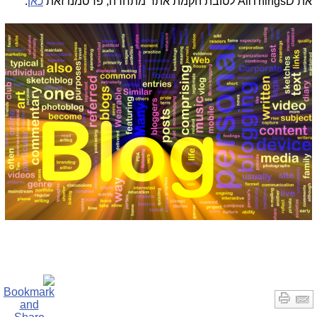
את
AllThingsD
לטובת הקמת אתר מתחרה, פרסמנו זאת
כאן
.