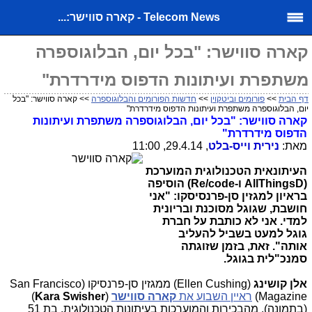
Telecom News - קארה סווישר:...
קארה סווישר: "בכל יום, הבלוגוספרה
משתפרת ועיתונות הדפוס מידרדרת"
דף הבית
>>
פורומים וביטקוין
>>
חדשות הפורומים והבלוגוספרה
>> קארה סווישר: "בכל
יום, הבלוגוספרה משתפרת ועיתונות הדפוס מידרדרת"
קארה סווישר: "בכל יום, הבלוגוספרה משתפרת ועיתונות
הדפוס מידרדרת"
מאת:
נירית וייס-בלט
, 29.4.14, 11:00
העיתונאית הטכנולוגית המוערכת
(
AllThingsD
ו-
Re/code
) הוסיפה
בראיון למגזין סן-פרנסיסקו: "אני
חושבת, שגוגל מסוכנת ובריונית
למדי. אני לא כותבת על חברת
גוגל למעט בשביל להעליב
אותה". זאת, בזמן שזוגתה
סמנכ"לית בגוגל.
אלן קושינג
(
Ellen Cushing
) ממגזין סן-פרנסיקו (
San Francisco
Magazine
)
ראיין השבוע את
קארה סווישר
(
Kara Swisher
)
(בתמונה), מהבכירות והמוערכות בעיתונות הטכנולוגית, בת 51