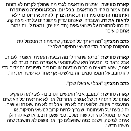
קארה סווישר
: "אנשים מודאגים לגבי מה שהולך לקרות לעיתונות-
והם אמורים להיות מודאגים
. בכל יום, הבלוגוספרה משתפרת
ועיתונות הדפוס מידרדרת. אתה צריך להיות אידיוט כדי לא
לראות את זה
. העובדה, שאנחנו עדיין מתווכחים על זה- מצחיקה.
זה כמו להתווכח על נישואי גאים (חד-מיניים), נמאס לי. זה גמור.
אתם טועים".
כתב המגזין
: "מה דעתך על הטענה, שהעיתונות הטכנולוגית
המקוונת קרובה מדי לנושאי הסיקור שלה?"
קארה סווישר
: "ברגע שתגיד לי מה הבעיה האתית, אשמח לענות.
אבל נראה כי 'הבעיה' היא שלעיתונאי יש אמירה בתחום. זה לא
אומר, שהעיתונאים מוכרים מודעות או כותבים סיפורים נחמדים כדי
להתחבב על המפרסמים. זה בולשיט- אף אחד לא עושה את זה".
כתב המגזין
: "אבל יש כאלו שכן".
קארה סווישר
: "כמובן, אבל האנשים הטובים - לא. למה להוקיע
אותנו על התנהגות של אנשים אחרים? אני לא אחראית על האנשים
המעגלים פינות. הלוואי והם לא היו, אבל זה לא מה שאנחנו עושים.
זה טבעה של העיתונות, שצריך להיות קרוב לנושאי הסיקור. או
שאתה מסוגל להיות קשוח מולם, כפי שאכן רובנו, או שאתה הולך
איתם למיטה, וישנם כמה שפועלים כך. אני פשוט לא חושבת שזה
משהו חדש".