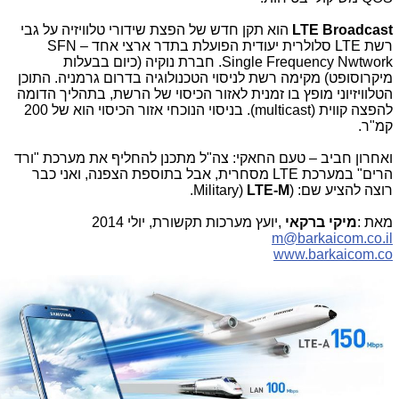
LTE Broadcast
הוא תקן חדש של הפצת שידורי טלוויזיה על גבי
רשת
LTE
סלולרית יעודית הפועלת בתדר ארצי אחד
SFN –
Single Frequency Nwtwork
. חברת נוקיה (כיום בבעלות
מיקרוסופט) מקימה רשת לניסוי הטכנולוגיה בדרום גרמניה. התוכן
הטלוויזיוני מופץ בו זמנית לאזור הכיסוי של הרשת, בתהליך הדומה
להפצה קווית (
multicast
). בניסוי הנוכחי אזור הכיסוי הוא של 200
קמ"ר.
ואחרון חביב – טעם החאקי: צה"ל מתכנן להחליף את מערכת "ורד
הרים" במערכת
LTE
מסחרית, אבל בתוספת הצפנה, ואני כבר
רוצה להציע שם: (
M
-
LTE
(
Military
.
מאת
:
מיקי ברקאי
,
יועץ מערכות תקשורת, יולי 2014
m@barkaicom.co.il
www.barkaicom.co