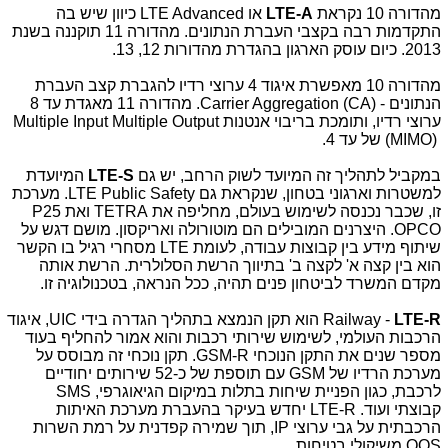
מהדורה 10 נקראת
LTE-A
או
LTE Advanced
כיוון שיש בה
התקדמות רבה בקצבי העברת הנתונים. מהדורה 11 תוקננה בשנת
2013. כיום עוסק הארגון בהגדרת מהדורות 12, 13.
מהדורה 10 מאפשרת איגוד 4 ערוצי רדיו להגברת קצב העברת
הנתונים -
Carrier Aggregation (CA)
. מהדורה 11 מאגדת עד 8
ערוצי רדיו, ותומכת בריבוי אנטנות
Multiple Input Multiple Output
(MIMO)
של עד 4.
במקביל לתהליך זה המיועד לשוק הרחב, יש גם
S
-
LTE
המיועדת
למשטרות וארגוני בטחון, שנקראת גם
Public Safety
LTE
. מערכת
זו, שכבר נכנסה לשימוש בעולם, מחליפה את
TETRA
ואת 25
P
OPCO
. היצרנים המובילים הם מוטורולה ואריקסון. מושם דגש על
שיתוף מידע בין קבוצות עבודה, לעומת
LTE
מסחרי רגיל בו הקשר
הוא בין קצה א' לקצה ב' בתיווך הרשת הסלולרית. הרשת אותה
מקדם המשרד לביטחון פנים תהיה, ככל הנראה, בטכנולוגיה זו.
R
-
LTE
-
Railway
הוא תקן הנמצא בתהליך הגדרה בידי
UIC
, איגוד
הרכבות העולמי, לשימוש שירותי רכבות והוא אמור להחליף בעוד
מספר שנים את התקן הנוכחי
R
-
GSM
. תקן נוכחי זה מבוסס על
מערכת הרדיו של
GSM
עם תוספת של כ-52 שירותים יחודיים
לרכבת, כגון הפניית שיחות בתלות במיקום הגיאוגרפי,
SMS
קבוצתי ועוד.
R
-
LTE
יחדש בעיקר בהעברת מערכת האיתות
הרכבתית על גבי ערוצי
IP
, תוך שמירה קפדנית על רמת השרות
QOS
משיקולי בטיחות.