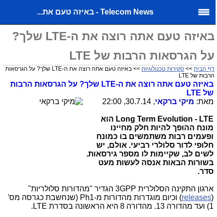
Telecom News - באיזה טעם את...
באיזה טעם אתה רוצה את ה-LTE שלך?
על הגרסאות הרבות של LTE
דף הבית
>>
סקירות טכנולוגיות
>> באיזה טעם אתה רוצה את ה-LTE שלך? על הגרסאות
הרבות של LTE
באיזה טעם אתה רוצה את ה-
LTE
שלך? על הגרסאות הרבות
של
LTE
מאת:
מיקי ברקאי
, 30.7.14, 22:00
LTE
-
Long Term Evolution
הוא
מונח ההופך להיות חלק מחיינו
ופעמים רבות משתמשים בו כמונח
חלופי לדור סלולרי רביעי. אולם, יש
לשים לב, שקיימות לו מספר גירסאות.
בשורות הבאות אנסה לעשות מעט
סדר.
ארגון התקינה הסלולרית
GPP
3 הגדיר "מהדורות סלולריות"
(
releases
) וכיום מוגדרות מהדורות מ-
Ph1
(שנחשבת כגרסה מס'
1) ועד מהדורה 13. מהדורה 8 היא הראשונה בסדרת
LTE
.