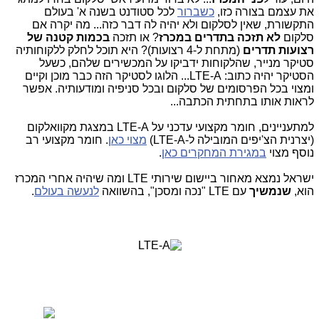
את עצמם בצורה כזו,
כשברור
לכל סטודנט בשנה א' בעולם
התקשורת, שאין לסלקום ולא יהיה לה דבר כזה...
מה יקרה אם
סלקום
לא תזכה בתדרים
במכרז
? או תזכה
בכמות קטנה של
רצועות תדרים
(מתחת ל-4 רצועות)? היא תוכל לחלק ללקוחותיה
סטיקר מנייר, שהלקוחות ידביקו על המכשירים שלהם, כשעל
הסטיקר יהיה כתוב: LTE-A... הלוגו לסטיקר הזה כבר מוכן וקיים
ומצוי בכל הפרסומים של סלקום ובכל סניפיה ומודעותיה. אפשר
לראות אותו בתחתית הכתבה...
למתעניינים, חומר מקצועי עדכני על LTE-A במצגת מקוואלקום
(יצרנית הצ'יפים המובילה ל-LTE-A)
מצוי כאן
. חומר מקצועי רב
נוסף מצוי
במגירת המחקרים כאן
.
ישראל נמצא מאחור ביישום שירותי LTE ומה שיהיה אחרי המכרז
הוא,
שנמשיך
עם LTE "נכה ומסכן", בהשוואה
לנעשה בעולם
.