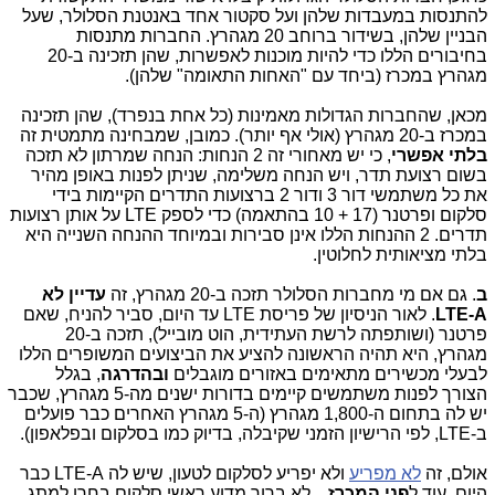
להתנסות במעבדות שלהן ועל סקטור אחד באנטנת הסלולר, שעל
הבניין שלהן, בשידור ברוחב 20 מגהרץ. החברות מתנסות
בחיבורים הללו כדי להיות מוכנות לאפשרות, שהן תזכינה ב-20
מגהרץ במכרז (ביחד עם "האחות התאומה" שלהן).
מכאן, שהחברות הגדולות מאמינות (כל אחת בנפרד), שהן תזכינה
במכרז ב-20 מגהרץ (אולי אף יותר). כמובן, שמבחינה מתמטית זה
בלתי אפשרי
, כי יש מאחורי זה 2 הנחות: הנחה שמרתון לא תזכה
בשום רצועת תדר, ויש הנחה משלימה, שניתן לפנות באופן מהיר
את כל משתמשי דור 3 ודור 2 ברצועות התדרים הקיימות בידי
סלקום ופרטנר (17 + 10 בהתאמה) כדי לספק LTE על אותן רצועות
תדרים. 2 ההנחות הללו אינן סבירות ובמיוחד ההנחה השנייה היא
בלתי מציאותית לחלוטין.
ב
. גם אם מי מחברות הסלולר תזכה ב-20 מגהרץ, זה
עדיין לא
LTE-A
. לאור הניסיון של פריסת LTE עד היום, סביר להניח, שאם
פרטנר (ושותפתה לרשת העתידית, הוט מובייל), תזכה ב-20
מגהרץ, היא תהיה הראשונה להציע את הביצועים המשופרים הללו
לבעלי מכשירים מתאימים באזורים מוגבלים
ובהדרגה
, בגלל
הצורך לפנות משתמשים קיימים בדורות ישנים מה-5 מגהרץ, שכבר
יש לה בתחום ה-1,800 מגהרץ (ה-5 מגהרץ האחרים כבר פועלים
ב-LTE, לפי הרישיון הזמני שקיבלה, בדיוק כמו בסלקום ובפלאפון).
אולם, זה
לא מפריע
ולא יפריע לסלקום לטעון, שיש לה LTE-A כבר
היום, עוד ל
פני המכרז
... לא ברור מדוע ראשי סלקום בחרו למתג