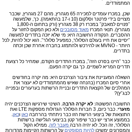
המתמודדים.
שכן, במכרז עומדים למכירה 65 מגהרץ, מהם 27 מגהרץ, שכבר
מצויים בידי פרטנר וסלקום (10 ו-17 בהתאמה). כך, שלמעשה
"פנויים למאבק" במכרז רק 38 מגהרץ (ורק בתחום ה-1,800
מגהרץ). תנאי המכרז
מאוד מסובכים
ולא כאן המקום לחזור על
ההסברים. הנקודה החשובה היא: מי שלא יזכה בתדרים למעשה
"יסיים את חייו בעולם הסלולר, כמפעיל סלולר". הוא יכול להיות, לכל
היותר - MVNO או להירכש ולהתמזג בחברה אחרת שכן זכתה
בתדרים.
כבר "היינו בסרט הזה", במכרז התדרים הקודם, שמחיר כל רצועת
תדרים המריא לשמיים. כך גם יקרה הפעם.
השאלה המעניינת את ציבור הצרכנים היא: מה יקרה בחודשים
אחרי סיום המכרז (בהנחה שאיש מהמתמודדים לא יעצור את
המהלכים של הקצאת התדרים ובניית הרשתות בערעורים ובפנייה
לבג"ץ)?
התשובה הפשוטה:
לא יקרה הרבה
. השינוי שירגישו הצרכנים יהיה
מזערי
. כבר כיום, 3 חברות הסלולר הגדולות מספקות LTE ואת
התוצאות של ביצועי הרשת הזו כבר ניתחתי בהרחבה
כאן
ו
כאן
.
בממוצע ארצי יש כבר שיפור קטן בביצועי הגלישה ברשתות
הסלולר, זה הכל. לא יהיה הרבה
מעבר לזה
. ממילא הקול
והמסרונים ימשיכו
להיות מסופקים
על הרשתות הקיימות מהדורות