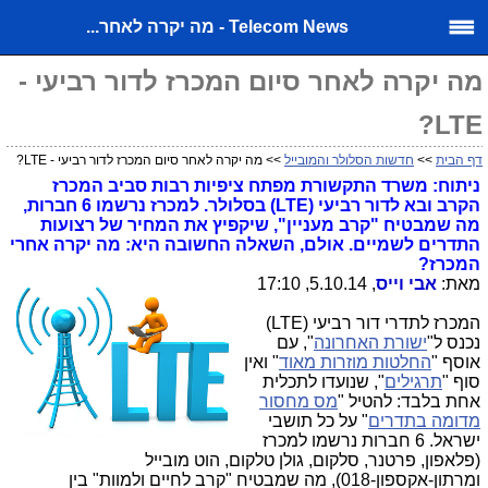
Telecom News - מה יקרה לאחר...
מה יקרה לאחר סיום המכרז לדור רביעי -
LTE?
דף הבית
>>
חדשות הסלולר והמובייל
>> מה יקרה לאחר סיום המכרז לדור רביעי - LTE?
ניתוח: משרד התקשורת מפתח ציפיות רבות סביב המכרז
הקרב ובא לדור רביעי (LTE) בסלולר. למכרז נרשמו 6 חברות,
מה שמבטיח "קרב מעניין", שיקפיץ את המחיר של רצועות
התדרים לשמיים. אולם, השאלה החשובה היא: מה יקרה אחרי
המכרז?
מאת:
אבי וייס
, 5.10.14, 17:10
המכרז לתדרי דור רביעי (LTE)
נכנס ל"
ישורת האחרונה
", עם
אוסף "
החלטות מוזרות מאוד
" ואין
סוף "
תרגילים
", שנועדו לתכלית
אחת בלבד: להטיל "
מס מחסור
מדומה בתדרים
" על כל תושבי
ישראל. 6 חברות נרשמו למכרז
(פלאפון, פרטנר, סלקום, גולן טלקום, הוט מובייל
ומרתון-אקספון-018), מה שמבטיח "קרב לחיים ולמוות" בין