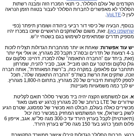
הקודמים של עולם הסלולר, כי תנאי המכרז הזה ומבנה רשתות
הסלולר לא מאפשרים לחברות הסלולר לעבור בטווח הזמן הנראה
לעין ל-
VoLTE
.
בנוסף, הבעיה של כיסוי דור רביעי ביהודה ושומרון תיפתר (כפי
שחשפנו כאן
). זאת, משום שלשחקנים הראשיים שיזכו במכרז יהיו
מספיק תדרים שמתאימים לשימוש בגם בשטחי יו"ש.
יש עוד אפשרות
: שאחת או יותר מהחברות הגדולות תצליח לזכות
ב-4 רצועות של תדרים ובסה"כ תקבל 20 מגהרץ, או אולי אף יותר
(זאת, ביחד עם "החברה התאומה" שלה למכרז. דהיינו: סלקום עם
גולן טלקום ופרטנר עם הוט מובייל. אגב, סביר להניח, שמרתון
תתחבר עם פלאפון). במקרה כזה, ב"רשת המאוחדת", אותה חברה
זוכה, שתקים את הרשת בשת"פ "החברה התאומה שלה", תוכל
לספק ללקוחות חיבורים של 20 מגהרץ, בתחום ה-1,800 מגהרץ.
יש לכך כמה משמעויות מעניינות:
א
. אם למשתמש הקצה יהיה ביד מכשיר סלולר תואם לקליטת
שידורים של LTE ברוחב של 20 מגהרץ (כרגע יש מעט מאוד
מכשירים כאלה בעולם, הבולט הוא מכשיר של סמסונג, שטרם הגיע
לשוק בישראל), אזי המשתמש המחזיק במכשיר כזה יכול
(תיאורטית) לקבל בערוץ היורד עד כ-300 מגה סל"ש. אגב, אייפון 6
פלוס תומך כרגע בעד 150 מגה סל"ש בערוץ היורד.
כרגע, חברות הסלולר הגדולות קיבלו אישור ממשרד התקשורת