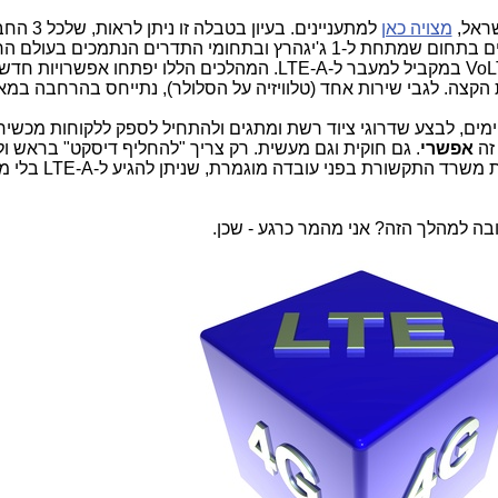
שראל,
מצויה כאן
למתעניינים. בעיון בטבלה זו
הגדולות (פלאפון, סלקום ופרטנר) יש תדרים בתחום שמתחת ל-1 ג'יגהרץ ובתחומי התדרים הנתמכים בעו
לטובת LTE-A. ניתן גם לתכנן מעבר ל- VoLTE במקביל למעבר ל-LTE-A. המהלכים הללו יפתחו אפשרויות
הקצה. לגבי שירות אחד (טלוויזיה על הסלולר), נתייחס בהרחבה במ
ימים, לבצע שדרוגי ציוד רשת ומתגים ולהתחיל לספק ללקוחות מכשיר
 זה
אפשרי
. גם חוקית וגם מעשית. רק צריך "להחליף דיסקט" בראש 
למהלך הזה בלי כל חשש. צריך להעמיד את משרד ה
ה למהלך הזה? אני מהמר כרגע - שכן.