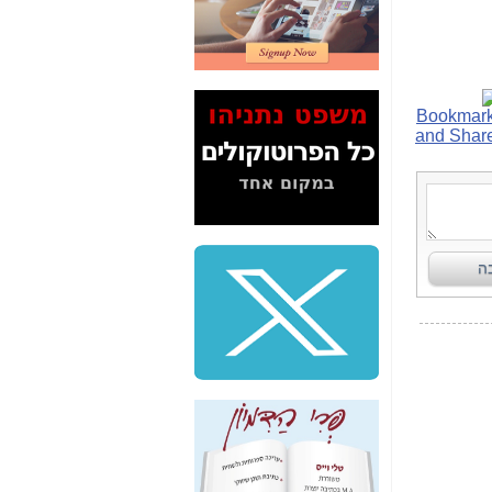
2" על תעלולי השר
משה כחלון -
כאן
המשך חשיפת הבלוף
ששמו "מהפיכת
הסלולר" ואיך מסרסים
את הנתונים לציבור -
כאן
סיכום ביקור בסיליקון
ואלי - למה 3 הגדולות
משקיעות ומפתחות
באותם תחומים -
כאן
שלמה פילבר (עד
לאחרונה מנכ"ל משרד
התקשורת) - עד
מדינה? הצחקתם
אותי! -
כאן
"יש אפליה בחקירה"?
חשיפה: למה השר
משה כחלון לא נחקר
עד היום? -
כאן