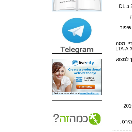
חשיפת חשד לשחיתות
הדומה לזו של "תיק
4000" אך בתחום
הסלולר -
כאן
חשיפת מה שלא
רוצים שתדעו בעניין
פריסת אנלימיטד
(בניחוח בלתי נסבל) -
כאן
חשיפה: איוב קרא
אישר לקבוצת סלקום
בדיוק מה שביבי אישר
ל-Yes ולבזק -
כאן
האם השר איוב קרא
היה צריך בכלל לחתום
על האישור, שנתן
לקבוצת סלקום? -
כאן
האם ביבי וקרא קבלו
בכלל תמורה עבור
ההטבות הרגולטוריות