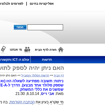
|
אפליקציות בחינם
לפורומים ולבלוגים
מי אנחנו
חזרה לדף הבית
חדשות
עולם ה-ICT ותקשורת
האם ניתן יהיה לספק לתושבי ישראל LTE-A א
דף הבית
>>
חדשות הסלולר והמובייל
>> האם ניתן יהיה לספק לתושב
שמשנים את כללי המשחק.
מאת:
אבי וייס
, 6.10.14, 21:30
מי שקרא בעיון את
הכתבה הקודמת
, בה נ