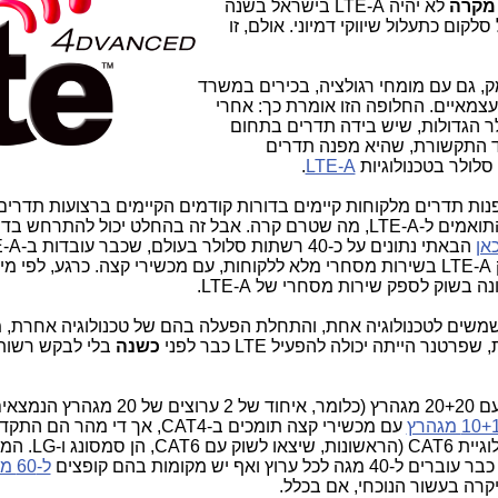
מקרה
לא יהיה LTE-A בישראל בשנה
קום כתעלול שיווקי דמיוני. אולם, זו
ק, גם עם מומחי רגולציה, בכירים במשרד
צמאיים. החלופה הזו אומרת כך: אחרי
ת מ-3 חברות הסלולר הגדולות, שיש בידה תדרים בתחום
ע למשרד התקשורת, שהיא מפנה תדרים
סלולר בטכנולוגיות
LTE-A
.
פנות תדרים מלקוחות קיימים בדורות קודמים הקיימים ברצועות תדרים 
לשווק בישראל מכשירי סלולר מתקדמים התואמים ל-LTE-A, מה שטרם קרה. אבל זה בהחלט יכול להתרח
אן
"מאבק יוקרה" מי הראשונה שהחלה לספק LTE-A בשירות מסחרי מלא ללקוחות, עם מכשירי קצה. כרגע, ל
 בשוק לספק שירות מסחרי של LTE-A.
משים לטכנולוגיה אחת, והתחלת הפעלה בהם של טכנולוגיה אחרת,
טנר הייתה יכולה להפעיל LTE כבר לפני
כשנה
בלי לבקש רשו
כדי לספק LTE-A, מקובל בעולם להתחיל עם 20+20 מגהרץ (כלומר, איחוד 
10 מגהרץ
עם מכשירי קצה תומכים ב-CAT4, אך די מהר הם הת
ל-20+20 מגהרץ עם מכשירי סלולר בטכנולוג
ה לכל ערוץ ואף יש מקומות בהם קופצים
ל-0
 יקרה בעשור הנוכחי, אם בכלל.