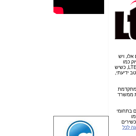
אלו, ויש
ש בדיוק כמו
הבאתי נתונים על כ-40 רשתות סלולר בעולם, שכבר עובדות ב-LTE-A, כשיש
פי מיטב ידיעתי,
 מתקדמת
ת ממשרד
של 2 ערוצים של 20 מגהרץ הנמצאים בתחומי
קדמו
יית CAT6 (הראשונות, שיצאו לשוק עם CAT6, הן סמסונג ו-LG. המכשירים
שבוע טוב לכל
6 מגה לכל
הגולשים באשר
הם!!!