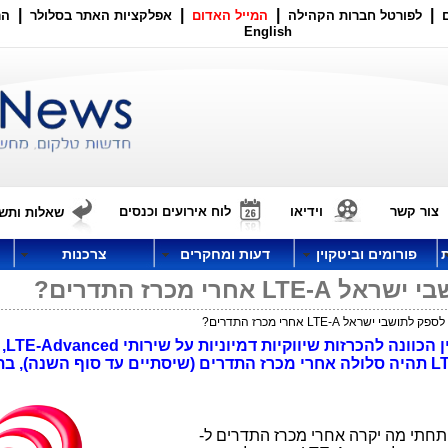
|
|
|
|
לפורטל חברות הקהילה
המייל האדום
אפלקציות האתר בסלולר
הר
English
צור קשר
וידיאו
לוח אירועים וכנסים
שאלות ותשו
פורומים וביטקוין
דעות ומחקרים
צרכנות
חרי מכרז התדרים?
י ישראל LTE-A אחרי מכרז התדרים?
ניתוח: תשובה מפת
שספק סלולר אחד מבצע). הדרך ל-LTE-A תהיה סלולה אחרי מכרז התדרים (שיסתיים עד סוף השנה), 
יתחתי מה יקרה אחרי מכרז התדרים ל-