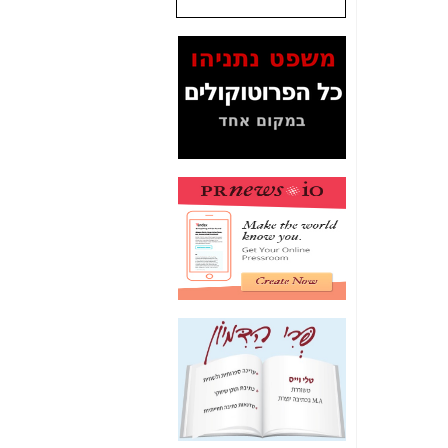
שנתנו לסלקום? -
כאן
המסמכים בנושא בזק-
Yes (תיק 4000)
מוכיחים "תפירת תיק"
לאיש הלא נכון! -
כאן
עובדות ומסמכים
המוסתרים מהציבור:
האם ביבי כשר
תקשורת עזר לקב'
בזק? -
כאן
מה מקור ה-Fake
News שהביא לתפירת
תיק לביבי והעלמת
החשודים הנכונים -
כאן
אחת הרגליים של "תיק
4000 התפור"
התמוטטה היום
בניצחון (כפול) של בזק
-
כאן
איך כתבות מפנקות