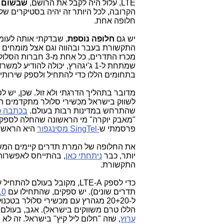
LTE, עלול היה לקבל את הרושם,
שבשום 
הקרובה, לכל היותר זה יהיה בסטיקרים של סל
חלופה אחת.
יש גם
חלופה נוספת
, שבדקתי אותה לעומ
התקשורת בעבר ובהווה וגם אצל מומחים ע
מכרז התדרים, כל אח
שמתחת ל-1 ג'יגהרץ, יכולה להודי
בתחומים הללו כדי להתחיל ולספק שירותי 
מדובר בתהליך הדרגתי ולא זול. שכן, יש ל
שהתרחש במדינות רבות בעולם.
בכתבה כ
פרסמתי ש
-SingTel מסינגפור
היא הראשונה
את החלופה של המרת תדרים קיימים המש
יותר, כבר
ניתחתי כאן
, בהתייחס לאפשרות, שפר
התקשורת.
תדרים שונים). יש ספקים, שהתחילו עם
+10
הללו טרם משווקים בישראל).
אגב, בעולם כבר עוברים ל-40 מג
ערוץ
, שזה "חלום ליל קיץ" בישראל. זה לא