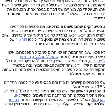
ויש יכולת להפוך ל-MVNO (ספק וירטואלי) באמצעות תרגיל "רשת
משותפת" (דהיינו: לרכב על רשת של ספק סלולר ותיק, שיש לו רשת
ארצית). על ידי כך, משיגים שני דברים במכה אחת: מבטלים את
"רפורמת כחלון בסלולר" ומורידים דרסטית את מספר האנטנות
בישראל.
ו. הפיברוקים שהם פשוט פיברוקים:
אם הסעיפים הקודמים
נוגעים למנהל תקין, תרגילים משפטיים וענייני פרודצורה, שניתן
לפרש אותם לכאן ולכאן, בתרגיל כאן אני מתאר שני פיברוקים, שהם
פשוט פיברוק. דהיינו:
המצאת יש מאין
. בדיוק כמו
דור 4.5
של
סלקום. מדובר בתחמנות מהסוג הגרוע ביותר.
לא פלא, שעל התחמנות הזו לא חתום סמנכ"ל הספקטרום, אלא
בעלי תפקידים אחרים (דוגמת
סמנכ"ל הכלכלה
,
מומחה
לפיברוקים
, מנכ"ל המשרד והשר), כי סמנכ"ל הספקטרום, עם כל
התחמנות שלו, יודע, שההחלטות הבאות ממש עברו במשרד
התקשורת את גבול הפיברוק האפור ונמצאות ממש בתחום השחור.
תחום של
שקר מוחלט
.
שני הפברוקים קשורים זה בזה והם הבסיס העיקרי למכרז התדרים
ל-LTE, שהיה אתמול:
1
. הפברוק הראשון הוא שיש מחסור חמור בתדרים ל-LTE. לא רק
שאין מחסור בכלל (נותח בהרחבה כמה פעמים, למשל
כאן
,
כאן
ו
כאן
), מנכ"לים לשעבר של משרד התקשורת דוגמת
דני רוזן
ו
שלמה
וקס
, השמיעו בקולם היכן יש תדרים פנויים ו
דני רוזן
הופיע