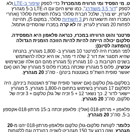
ט. מי הפסיד ומי הרוויח מהמכרז?
כדי לספק
שיפור ב-LTE
ולא
לספק "
דור 3.5 משודרג
", כמו שיש היום עם ה-LTE ב-5 מגהרץ
לערוץ, יש צורך, שלכל חברת סלולר בעלת תשתיות סלולר (ואחרי
המכרז הזה תישארנה רק
3 תשתיות
סלולר, במקום 5), תהיינה
לפחות 20 מגהרץ לערוץ. זה
לא קרה
במכרז שהסתיים אתמול.
פרטנר והוט הרוויחו במכרז, כנראה פלאפון היא המפסידה.
סלקום יכולה הייתה להיות להיות הזוכה הזמנית הגדולה
(והפתעה לסיום)
:
לפני המכרז היה לפרטנר 10 מגהרץ ב- 1,800 מגהרץ, בהנחה
שהיא תסגור את דור 2 שלה די מהר, אז היא יכולה להשתמש
בשנים הקרובות ב- 10 מגהרץ (5 מגהרץ מהם הם אלה שבשימוש
עכשיו
), פלוס 5 מגהרץ שזכתה במכרז פלוס 5 מגהרץ של הוט (אם
יאושר סופית השת"פ באנטנות בינהן) - סה"כ
20 מגהרץ
.
בסלקום-גולן טלקום (אם יאושר סופית שת"פ האנטנות ביניהן), היה
לסלקום 17 מגהרץ בשימוש בתחום ה-1,800 מגהרץ, 5 מגהרץ
יישאר לדור 2. כך נשאר 12 + 5 זכיה של גולן טלקום + 3 זכיה של
סלקום, סה"כ
20 מגהרץ
.
פלאפון + מרתון-018 (אולי): פלאפון זכתה ב-15 מרתון-018-אקספון
ב-5, סה"כ
20 מגהרץ
.
כלומר
: לקוחות סלקום-גולן טלקום ופלאפון-מרתון-018 יהנו מ-
20
מגהרץ
, שזה כרגע עד 150 מגהביט לשניה בהורדה וגם ללקוחות