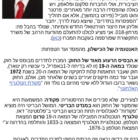
הציבורית, אולי החברות סלקום ופלאפון, ויש
כאלה שהפסידו הרבה יותר מאחרים: פרטנר
והוט מובייל (פירוט בהמשך), אלא אם תהליך
"הספסרות בתדרים", שיוצא כעת לדרך, יחבר
אליהן את היצור הווירטואלי החדש והמיותר, שנולד בהבל פה:
מרתון-018. אני מציע לכולנו להתעלם מהודעת הרהב של משרד
התקשורת שפורסמה בעקבות המכרז (
כאן
).
האנטומיה של הכישלון
, מהמסד ועד הטפחות:
א
.
הבסיס הרעוע מאוד של החוק:
המכרז לתדרים מבוסס על חוק,
שנולד
במאה ה-19
(זו לא בדיחה ל-1באפריל, כי עכשיו רק ינואר),
חוק שעבר התאמות קלות לחקיקה של המאה ה-20 בשנת
1972
ועבר עוד כמה תיקונים זעירים בשנים שלאחר מכן. אולם, החוק
נשאר ברובו הגדול ללא שינוי מהיום בו נולד וזה "
פקודת הטלגרף
האלחוטי
".
לצעירים, שלא מכירים את ההיסטוריה:
פקודה
: המשמעות היא
שהמקור של החוק הוא
במנדט הבריטי.
המושל הבריטי היה מוציא
"פקודות" לאוכלוסייה תחת הכיבוש הבריטי ב"פלסטינה" דאז.
טלגרף
: הטכנולוגיה המובילה של המאה ה-19
טרום
המצאת
הטלפון. טכנולוגיית הטלגרף הומצאה ב-1833 והוחלפה בהדרגה ע"י
המצאת הטלפון ב-1876.
ככה זה בדיוק נראה וזה הבסיס החוקי למכרז התדרים, לאגרות