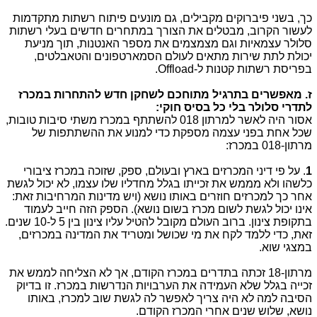
כך, בשני פיברוקים מקבילים, גם מונעים פיתוח רשתות מתקדמות
לעשור הקרוב, מבטלים את הצורך במתחרים חדשים בעלי רשתות
סלולר עצמאיות וגם מצמצמים את מספר האנטנות, תוך מניעת
יכולת לתת שירות מתאים לעולם הסמארטפונים והטאבלטים,
בפריסת רשתות קטנות ל-Offload.
ז. מאפשרים בתרגיל מתוחכם לשחקן חדש להתחרות במכרז
לתדרי סלולר בלי כל בסיס חוקי:
אסור היה לאשר למרתון 018 להשתתף במכרז משתי סיבות טובות,
שכל אחת בפני עצמה מספקת כדי למנוע את ההשתתפות של
מרתון-018 במכרז:
1
. על פי דיני המכרזים בארץ ובעולם, ספק, שזוכה במכרז ציבורי
כלשהו ולא מממש את זכייתו בגלל מחדליו שלו עצמו, לא יכול לגשת
אחר כך למכרזים חוזרים באותו נושא (ויש מדינות המרחיבות זאת:
אינו יכול לגשת לשום מכרז בשום נושא). הספק הזה חייב לעמוד
בתקופת צינון. ברוב העולם מקובל להטיל עליו צינון בין 5 ל-10 שנים.
זאת, כדי ללמד לקח את מי שכושל ומטריד את המדינה במכרזים,
במצגי שוא.
מרתון-18 זכתה בתדרים במכרז הקודם, אך לא הצליחה לממש את
זכייה בגלל שלא העמידה את הערבויות הנדרשות במכרז. זו בדיוק
הסיבה למה לא היה צריך לאפשר לה לגשת שוב למכרז, באותו
נושא, שלוש שנים אחרי המכרז הקודם.