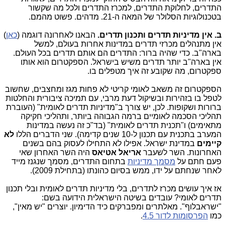
התדרים, לחלוקת התדרים, למכרז התדרים ולכל מה שקשור
בטכנולוגיות הסלולר של המאה ה-21. מדהים. פשוט מהמם.
ב. אין מדיניות תדרים ותכנון תדרים.
הבאנו לאחרונה דוגמה (
כאן
)
אין מתנהלים מכרזי תדרים במדינות אחרות בעולם, למשל
בארה"ב. כדי שהיה ברור: התדרים הם אותם תדרים בכל העולם.
אין בארה"ב יותר תדרים משיש בישראל. הספקטרום הוא אותו
ספקטרום, מה שקובע זה איך מטפלים בו.
הספקטרום זה משאב לאומי קריטי לא פחות מגז ומחצבים, שחשוב
לטפל בו בזהירות ובשיקול דעת מרבי, עם תמיכה ציבורית והחלטות
ברורות ושקופות. לכן, יש צורך ב"מדיניות תדרים לאומית" (העוברת
תהליכי הסכמה לאומיים ברמה הגבוהה ביותר, ותהליכי חקיקה
מתאימים) ו"תכנית תדרים לאומית" (בד"כ זה נעשה במדינות
המערב בתכנית עם תכנון ל-10 שנים קדימה). שני הדברים הללו
לא
קיימים
במדינת ישראל. אפילו לא התחילו לעסוק בהם בשנים
האחרונות. השר לשעבר
אריאל אטיאס
היה השר האחרון שאי
פעם חתם על
מסמך מדיניות
בתחום התדרים, מסמך שנגנז מייד
לאחר שנחתם על ידו, ממש בסיום כהונתו (בתחילת 2009).
אז איך עושים מכרז לתדרים, בלי מדיניות תדרים לאומית ובלי תכנון
תדרים לאומי? עובדים בשיטה הישראלית הידועה בשם:
"ישראבלוף". מאלתרים ומפברקים כיד הדימיון. יוצרים "יש מאין",
כמו
הפרסומות לדור 4.5
.