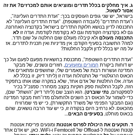
ג. איך מחלקים בכלל תדרים ומוציאים אותם למכרזים? את זה
אסור לשאול.
בישראל, יש שני גופים העוסקים בכך: "ועדת התדרים העליונה",
ו"ועדת התדרים" (לעבודה השוטפת). "ועדת התדרים העליונה" לא
התכנסה לדיון בנושא חלוקת התדרים בישראל בקדנציה האחרונה.
גם לא בקדנציה הקודמת וגם לא בקודמת לקודמת. ועדה זו
לא
התכנסה מעולם
ולא קיבלה מעולם שום החלטה על שום תדר.
למה? התשובה בסעיף הקודם: אין מדיניות ואין תכנית לתדרים. אז
על מה יש בכלל לדון ולקבל החלטות?
"ועדת התדרים השוטפת", מתכנסת בחשאיות מפעם לפעם ועל כך
יש דוחות ביקורת
חמורים ומזעזעים
, חוזרים ונשנים, של מבקר
המדינה ועשרות רבות של מאמרים שלי, שחושפים ומתארים את
הכאוס הרגולטורי של התנהלות ועדה זו (ליתר דיוק, זו בכלל לא
ועדה. אלו החלטות של אדם אחד, שלא במקרה שמו אותו בתפקיד
הזה, לקבל החלטות ספק חוקיות בקצב מסחרר: סמנכ"ל בכיר
לספקטרום,
נתי שוברט
). הוא הוצב שם (ליתר דיוק "הושתל" שם),
כדי לשמור על הכאוס רב השנים ולהתעלם מדו"חות מבקר המדינה
(וגם המבקר הפנימי של משרד התקשורת), כי יש מי שמרוויח
מהכאוס. לא נרחיב היום בנקודה זו, כי יש עוד הרבה נושאים, שהם
בכאוס מוחלט,
בסעיפים הבאים
...
ד
.
תוקעים את היכולת לפרוס אנטנות
ומונעים פריסת אנטנות
קטנות ואנטנות ל-Offload של Femtocell ו-WiFi. כאן, יש אדם אחד