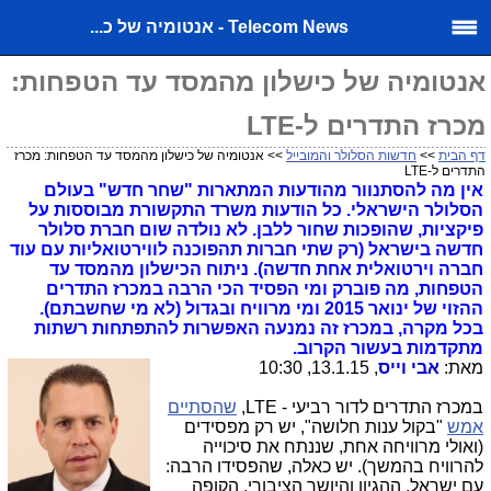
Telecom News - אנטומיה של כ...
אנטומיה של כישלון מהמסד עד הטפחות:
מכרז התדרים ל-LTE
דף הבית
>>
חדשות הסלולר והמובייל
>> אנטומיה של כישלון מהמסד עד הטפחות: מכרז
התדרים ל-LTE
אין מה להסתנוור מהודעות המתארות "שחר חדש" בעולם
הסלולר הישראלי. כל הודעות משרד התקשורת מבוססות על
פיקציות, שהופכות שחור ללבן. לא נולדה שום חברת סלולר
חדשה בישראל (רק שתי חברות תהפוכנה לווירטואליות עם עוד
חברה וירטואלית אחת חדשה). ניתוח הכישלון מהמסד עד
הטפחות, מה פוברק ומי הפסיד הכי הרבה במכרז התדרים
ההזוי של ינואר 2015 ומי מרוויח ובגדול (לא מי שחשבתם).
בכל מקרה, במכרז זה נמנעה האפשרות להתפתחות רשתות
מתקדמות בעשור הקרוב.
מאת:
אבי וייס
, 13.1.15, 10:30
במכרז התדרים לדור רביעי - LTE,
שהסתיים
אמש
"בקול ענות חלושה", יש רק מפסידים
(ואולי מרוויחה אחת, שננתח את סיכוייה
להרוויח בהמשך). יש כאלה, שהפסידו הרבה:
עם ישראל, ההגיון והיושר הציבורי, הקופה