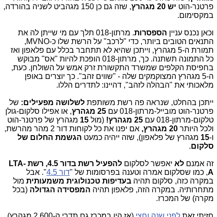
פרטנר-הוט
יש 20 מגהרץ
, שזה גם כן 150 מגהביט לשניה בהורדה,
במקסימום
.
וכאן נכנס עניין
הספסרות
. מרתון-018 תלך עם מי שייתן לה את
התנאים הטובים ביותר, כדי "לרכב" על הרשת שלו כ-MVNO,
תמורת ה-5 מגהרץ, וייתכן שהיא לא תתחבר בכלל
עם פלאפון ואז
כל התמונה תשתנה. כך, מרתון-018 הופכת להיות "אס" מבוקש
בחפיסת הקלפים שמשרד התקשורת זרק אמש על השולחן. כעת,
ה-5 מגהרץ המצוקמקים שלה - "שווים זהב". כך יוצרים באופן
מלאכותי את "הבהלה לזהב", דהיינו: לתדרים הללו.
ייתכן בהחלט, שנראה פה רשת משותפת
לשלושה מפעילים:
של
פרטנר-הוט מובייל-מרתון-018 עם
25 מגהרץ
, או אפילו סלקום-גולן
טלקום-מרתון-018 עם
25 מגהרץ!
(מול
15
מגהרץ של פרטנר-הוט
ולכל היותר
20 מגהרץ,
אם יפנו את כל לקוחות דור 2 מהר מהרשת,
ו-
15
מגהרץ של פלאפון), שזה ייהיה כמעט
הגשמת החלום של
סלקום
.
זה אמנם
לא
יאפשר לסלקום
להפעיל רשת בדור 4.5, רשת
LTA-
A
,
כמו שסלקום אמרה וטענה בפרסומות של "
דור 4.5
"
. אבל
במקרה כזה, סלקום תהיה
בעדיפות טכנולוגית משמעותית
מול
מתחרותיה. במקרה הזה, פלאפון תהיה
המפסידה הגדולה
(בכל
מקרה) של המכרז.
חזיתי זאת
לפני שנה וחצי
(אז היו במכרז גם תדרי ה-2,600 מגהרץ),