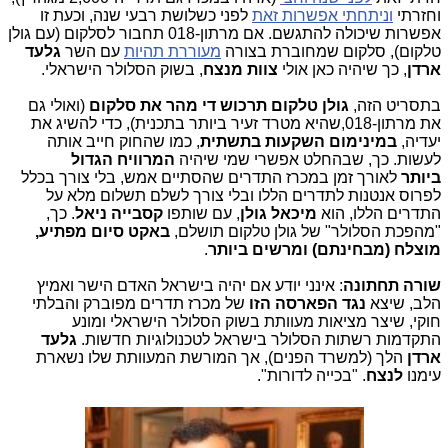
וחזרתי
וניתחתי אפשרות זאת
לפני כשלושת רבעי שנה, וכעת זו
אפשרות שיכולה להתגשם. אם מרתון-018 תחבור לסלקום (עם גולן
טלקום), סלקום שמחוברת בצורה
מעוררת תהיות
עם השר
גלעד
ארדן
, כך שיהיה כאן אולי
צוות מנצח
, בשוק הסלולר הישראלי.
בתסריט הזה,
גולן טלקום תרכוש די מהר את סלקום
(ואולי גם
את מרתון-018,שהיא מטרד זעיר ביותר בתכנית), כדי להשיג את
יעדיה,
במינימום השקעות בתשתית
, כמו שהחוק חייב אותה
לעשות. כך, שבהחלט אפשרי שמי שיהיה
המרוויח הגדול
ביותר
לאורך זמן במכרז התדרים שהסתיים אמש, בלי צורך בכלל
לפרוס אנטנות לתדרים הללו ובלי צורך לשלם תשלום מלא על
התדרים הללו, הוא
מיכאל גולן
, עם שותפו
קסבייה ניאל
. כך,
"מהפכת הסלולר" של גולן טלקום תושלם,
באקט סיום
מפתיע,
מוצלח (מבחינתם) ומרשים ביותר
.
שורה תחתונה
: אינני יודע אם יהיה בישראל האדם הישר ואמיץ
הלב, שיצא
נגד הפארסה הזו
של מכרז תדרים מפוברק והבלתי
חוקי, שיצר מציאות מעוותת בשוק הסלולר הישראלי ומונע
התקדמות רשתות הסלולר בישראל לטכנולוגיות חדשות.
גלעד
ארדן
הלך (למשרד הפנים), אך המורשת המעוותת שלו נשארת
עימנו
לנצח
. "בכייה לדורות".