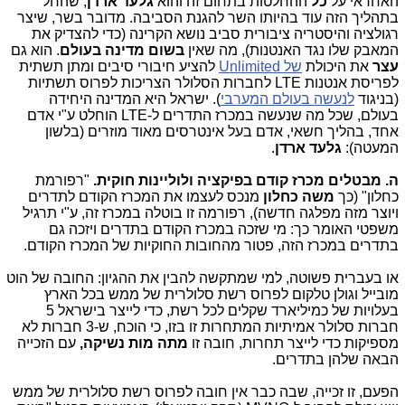
האחראי על
כל
ההחלטות בתחום זה והוא
גלעד ארדן
, שהחל
בתהליך הזה עוד בהיותו השר להגנת הסביבה. מדובר בשר, שיצר
רגולציה והיסטריה ציבורית סביב נושא הקרינה (כדי להצדיק את
המאבק שלו נגד האנטנות), מה שאין
בשום מדינה בעולם
. הוא גם
עצר
את היכולת
של Unlimited
להציע חיבורי סיבים ומתן תשתית
לפריסת אנטנות LTE לחברות הסלולר הצריכות לפרוס תשתיות
(בניגוד
לנעשה בעולם המערבי
). ישראל היא המדינה היחידה
בעולם, שכל מה שנעשה במכרז התדרים ל-LTE הוחלט ע"י אדם
אחד, בהליך חשאי, אדם בעל אינטרסים מאוד מוזרים (בלשון
המעטה):
גלעד ארדן
.
ה. מבטלים מכרז קודם בפיקציה ולוליינות חוקית.
"רפורמת
כחלון" (כך
משה כחלון
מנכס לעצמו את המכרז הקודם לתדרים
ויוצר מזה מפלגה חדשה), רפורמה זו בוטלה במכרז זה, ע"י תרגיל
משפטי האומר כך: מי שזכה במכרז הקודם בתדרים ויזכה גם
בתדרים במכרז הזה, פטור מהחובות החוקיות של המכרז הקודם.
או בעברית פשוטה, למי שמתקשה להבין את ההגיון: החובה של הוט
מובייל וגולן טלקום לפרוס רשת סלולרית של ממש בכל הארץ
בעלויות של כמיליארד שקלים לכל רשת, כדי לייצר בישראל 5
חברות סלולר אמיתיות המתחרות זו בזו, כי הוכח, ש-3 חברות לא
מספיקות כדי לייצר תחרות, חובה זו
מתה מות נשיקה,
עם הזכייה
הבאה שלהן בתדרים.
הפעם, זו זכייה, שבה כבר אין חובה לפרוס רשת סלולרית של ממש