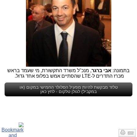
בתמונה:
אבי ברגר
, מנכ"ל משרד התקשורת, מי שעמד בראש
מכרז התדרים ל-LTE שהסתיים אמש בפלופ אחד גדול.
טלזר מבקשת להיות מפעיל הסלולר החמישי במקום (או
במקביל) לגולן טלקום - לחץ כאן