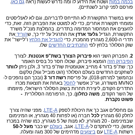
בכמה במות
ושטח את הידוע לו ומה נדרש לעשות (ראה
גם כאן
.
פורסם לפני קרוב לשנתיים).
איש במשרד התקשורת לא התייחס לדבריהם, וגם לא לאנליסטים
ומומחי תקשורת אחרים, כדי לא למוטט את הפברוק הזה. זאת, כדי
להעצים את המחסור המדומה בתדרים. בהמלצת מנכ"ל משרד
התקשורת, הגדיל
גלעד ארדן
את התרגיל על ידי כך, ש
הוריד
את
תדרי ה-2,600 מגהרץ מהמכרז, כדי
להגדיל את הלחץ
ו"ליישר" את
שוק הסלולר בלחץ לפי
התכתיבים החדשים
שלו.
2
. הפברוק השני הוא
פיברוק הצורך בשת"פ אנטנות
. לצורך
הפיברוק הזה
הומצא פיברוק, שכולו חסר כל בסיס האומר
כך:
שת"פ בדור 4 מחייב אוטומטית שת"פ בדור 3, ולכן ניתן
לוותר
לשחקנים החדשים בעולם הסלולר (הוט מובייל וגולן טלקום
ובהמשך למרתון-018), על פריסת
רשת דור 3
(ובכך הם נהפכים ל-
MVNO משודרג, ועי"כ אפשר
לחסל
באחת את תוצאות מכרז
התדרים הקודם, ליצירת תחרות בשוק הסלולר הישראלי, מיוזמתו
של השר הקודם,
משה כחלון
). כך,
הרפורמה הסלולרית
-
פשוט נקברת
.
גם מחסלים אגב כך את היכולת לספק
LTE-A
. מפני שהיה צורך
לחלק 60 מגהרץ
לכל
חברה (או לפחות 40 מגהרץ, או המינימום
שבמינימום - 20 מגהרץ, לא מנות של 5 מגהרץ, כמו שהיה במכרז
אמש), כדי להתקדם ל-
LTE-A
. אגב,
בעולם
יש כבר
מעל ל-50
רשתות
LTE-A
עם
ביצועים
מדהימים של 300 מגה ומעלה.