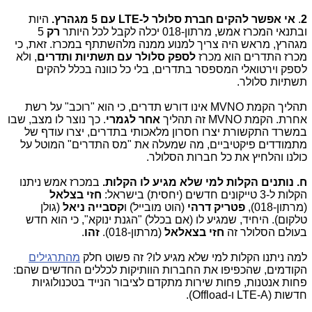
2
.
אי אפשר להקים חברת סלולר ל-LTE עם 5 מגהרץ.
היות
ובתנאי המכרז אמש, מרתון-018 יכלה לקבל לכל היותר
רק
5
מגהרץ, מראש היה צריך למנוע ממנה מלהשתתף במכרז. זאת, כי
מכרז התדרים הוא מכרז
לספק סלולר עם תשתיות ותדרים
, ולא
לספק וירטואלי המספסר בתדרים, בלי כל כוונה בכלל להקים
תשתיות סלולר.
תהליך הקמת MVNO אינו דורש תדרים, כי הוא "רוכב" על רשת
אחרת. הקמת MVNO זה תהליך
אחר לגמרי
. כך נוצר לו מצב, שבו
במשרד התקשורת יצרו חסרון מלאכותי בתדרים, יצרו עודף של
מתמודדים פיקטיביים, מה שמעלה את "מס התדרים" המוטל על
כולנו והלחיץ את כל חברות הסלולר.
ח. נותנים הקלות למי שלא מגיע לו הקלות.
במכרז אמש ניתנו
הקלות ל-3 טייקונים חדשים (יחסית) בישראל:
חזי בצלאל
(מרתון-018),
פטריק דרהי
(הוט מובייל) ו
קסבייה
ניאל
(גולן
טלקום). היחיד, שמגיע לו (אם בכלל) "הגנת ינוקא", כי הוא חדש
בעולם הסלולר זה
חזי בצאלאל
(מרתון-018).
זהו
.
למה ניתנו הקלות למי שלא מגיע לו? זה פשוט חלק
מהתרגילים
הקודמים, שהכפיפו את החברות הוותיקות לכללים החדשים שהם:
פחות אנטנות, פחות שירות מתקדם לציבור הנייד בטכנולוגיות
חדשות (LTE-A ו-Offload).