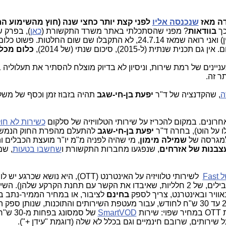
דה מאז
שנכנסה אליו
לפני קצת יותר כחצי שנה (חוץ מהשימוע ה
כך
בוודאות
? מפני שהסתכלתי באתר משרד התקשורת (
כאן
), בפרק 
"החלטות המועצה" (מועצת הכבלים והלוויין) ואני רואה שמאז 24.7.14, לא התקבלו שם שום החלטות
כלום מכל
: 2 קנסות על הוט בעניינים של רמת שירות, וניסיון לא בדיוק מוצלח להסתיר את תעלול
ר זה.
ה
, שהקדנציה של ד"ר
יפעת בן-חי-שגב
תהיה בזבוז זמן וכסף של משל
ונים. במקום להכריז על שירותי הטלוויזיה של סלקום
כשירות לא חוק
ו על הוט), בחרה ד"ר
יפעת בן-חי-שגב
להתעלם מהפרת החוק הנמשכ
 למגרסה של
שמילה מימון
, מי שהיה לפניה מ"מ יו"ר מועצת הכבלים והל
צבנות של אזרחים
, שנפגעו מחברות התקשורת ו
שחשבו בטעות
, ש
Fast
שימועים מקבילים (כנראה ב-2 עולמות מקבילים, של 2 חלליות, שאיבדו את הקשר עם תחנת הקרקע של
וויר ובאינטרנט, צריך לספק
בחינם
לציבור, או במחיר הממיר-נתב 
חד-פעמית בלבד, או בתוספת קטנה של 20 עד 30 ש"ח לחודש, עבור מעטפת השירותים והתוכנות, שנותן 
ות
SmartVOD
של סמסונג בפחות מ-30 ש"ח לחודש.