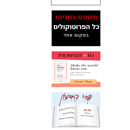
שנתנו לסלקום? -
כאן
המסמכים בנושא בזק-
Yes (תיק 4000)
מוכיחים "תפירת תיק"
לאיש הלא נכון! -
כאן
עובדות ומסמכים
המוסתרים מהציבור:
האם ביבי כשר
תקשורת עזר לקב'
בזק? -
כאן
מה מקור ה-Fake
News שהביא לתפירת
תיק לביבי והעלמת
החשודים הנכונים -
כאן
אחת הרגליים של "תיק
4000 התפור"
התמוטטה היום
בניצחון (כפול) של בזק
-
כאן
איך כתבות מפנקות