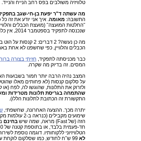
טלוויזיה משולבים בפס רחב הנייח והנייד.
מה עשתה ד"ר יפעת בן-חי-שגב בתפקי
התשובה:
מאומה
. איך אני יודע את זה כל 
שנכנסה לתפקיד בספטמבר 2014, אין כלום. אין גם תכנית שנתית (ל-2015), סיכום שנתי (של 2014),
מה כן נעשה? 2 דברים
הכבלים והלוויין, כפי שחשפנו לא אחת באת
כבר מכניסתה לתפקיד,
חזיתי בצורה ברור
המסים. זה בדיוק מה שקרה.
המצב נהיה הרבה יותר חמור בשבועות האחר
על סלקום קנסות (לא פחותים מאלו שהוטל
ולזרוק את התלונות, שהוגשו לה, לפח (או
שהתמחה בגריסת תלונות מטרידות ומע
התקשורת זה הכתובת לתלונות הללו).
יתרה מכך. ההצעה האחרונה, שחשפתי,
של 
הזה (של Fast) מראה, שמה שיש
בחינם
בא
הטלוויזיוני ללקוחותיו. דוגמה נוספת לשירות OTT במחיר שפוי: שיר
לא
99 ש"ח לחודש, כמו שסלקום לוקחת על שירותים, שרובם חינמיים וגם בכלל לא שלה (דוגמת "עידן +").