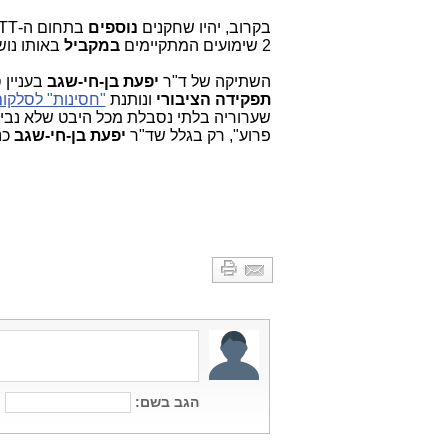
בקרוב, יהיו שחקנים
נוספים
בתחום ה-OTT בישראל, בלי רגולציה ברורה. כעת, הרגולציה תהיה עוד יותר
2 שימועים המתקיימים
במקביל
באותו נוש
השתיקה של ד"ר
יפעת בן-חי-שגב
בעניין 
תפקידה הציבורי
ונותנת
"חסינות" לסלקו
פרוע", רק בגלל שד"ר
יפעת בן-חי-שגב
כנ