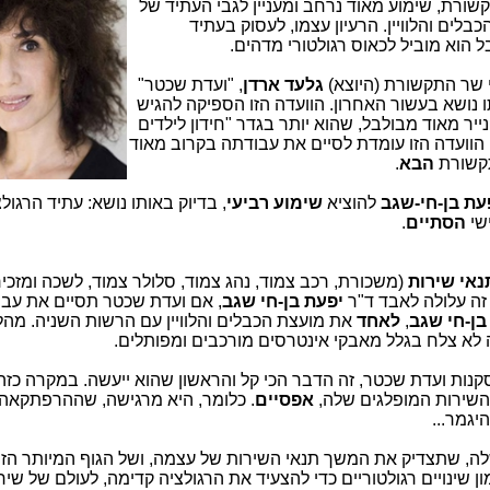
ורת, שימוע מאוד נרחב ומעניין לגבי העתיד של
לים והלוויין. הרעיון עצמו, לעסוק בעתיד
בל הוא מוביל לכאוס רגולטורי מדהים.
י שר התקשורת (היוצא)
גלעד ארדן
, "ועדת שכטר"
 נושא בעשור האחרון. הוועדה הזו הספיקה להגיש
 נייר מאוד מבולבל, שהוא יותר בגדר "חידון לילדים
 הוועדה הזו עומדת לסיים את עבודתה בקרוב מאוד
תקשורת
הבא
.
עת בן-חי-שגב
להוציא
שימוע רביעי
, בדיוק באותו נושא: עתיד הרגול
ישי
הסתיים
.
נאי שירות
(משכורת, רכב צמוד, נהג צמוד, סלולר צמוד, לשכה ומזכיר
 זה עלולה לאבד ד"ר
יפעת בן-חי שגב
, אם ועדת שכטר תסיים את עב
בן-חי שגב
,
לאחד
את מועצת הכבלים והלוויין עם הרשות השניה. מהל
ה לא צלח בגלל מאבקי אינטרסים מורכבים ומפותלים.
ות ועדת שכטר, זה הדבר הכי קל והראשון שהוא ייעשה. במקרה כזה,
שירות המופלגים שלה,
אפסיים
. כלומר, היא מרגישה, שההרפתקאה
היגמר...
משלה, שתצדיק את המשך תנאי השירות של עצמה, ושל הגוף המיותר ה
ון שינויים רגולטוריים כדי להצעיד את הרגולציה קדימה, לעולם של שיר