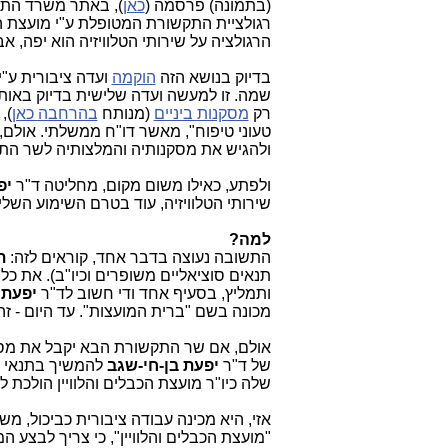
(בתמונה) פרסמה (
כאן
), באתר משרד התקש
רגולציית התקשורת המטופלת ע"י מועצת הכב
הרגולציה על שירותי הטלוויזיה הוא יפה, א
בדיוק בנושא הזה
הוקמה
ועדה ציבורית ע"
שמה. זו
למעשה ועדה שלישית בדיוק באותו
רק
מסקנות ביניים
(מנותח
בהרחבה כאן
),
טעוני טיפוח", מאשר דו"ח ממשלתי. אולם,
ולהגיש את מסקנותיה והמלצותיה לשר ה
ולפתע, כאילו משום מקום, מחליטה ד"ר
יפ
שירותי הטלוויזיה, עוד בטרם השימוע השל
למה?
התשובה נעוצה בדבר אחד, קוראים לזה:
ת
תנאים סוציאליים משופרים וכיו"ב). את כל
ותמליץ, בסעיף אחד ודי חשוב לד"ר
יפעת 
מכונה בשם "ברית המועצות". עד היום - ז
אולם, אם שר התקשורת הבא יקבל את מסקנ
של ד"ר
יפעת בן-חי-שגב
להמשיך בתנאי ה
שלה כיו"ר מועצת הכבלים והלוויין הולכת ל
אזי, היא מכינה עבודה ציבורית כביכול, 
"מועצת הכבלים והלוויין", כי צריך לבצע המ