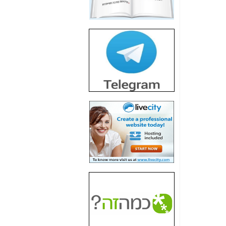
חשיפת חשד לשחיתות
הדומה לזו של "תיק
4000" אך בתחום
הסלולר -
כאן
חשיפת מה שלא
רוצים שתדעו בעניין
פריסת אנלימיטד
(בניחוח בלתי נסבל) -
כאן
חשיפה: איוב קרא
אישר לקבוצת סלקום
בדיוק מה שביבי אישר
ל-Yes ולבזק -
כאן
האם השר איוב קרא
היה צריך בכלל לחתום
על האישור, שנתן
לקבוצת סלקום? -
כאן
האם ביבי וקרא קבלו
בכלל תמורה עבור
ההטבות הרגולטוריות