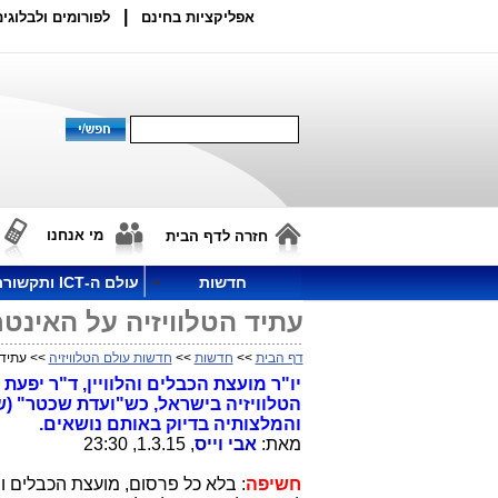
|
אפליקציות בחינם
לפורומים ולבלוגים
מי אנחנו
חזרה לדף הבית
חדשות
עולם ה-ICT ותקשורת
עתיד הטלוויזיה על האינטרנט (OTT): כאוס ר
דף הבית
>>
חדשות
>>
חדשות עולם הטלוויזיה
>> עתיד הטלוו
יו"ר מועצת הכבלים והלוויין, ד"ר יפעת
הטלוויזיה בישראל, כש"ועדת שכטר" (ש
והמלצותיה בדיוק באותם נושאים.
מאת:
אבי וייס
, 1.3.15, 23:30
חשיפה
: בלא כל פרסום, מועצת הכבלים וה