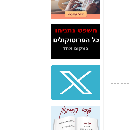
2" על תעלולי השר
משה כחלון -
כאן
המשך חשיפת הבלוף
ששמו "מהפיכת
הסלולר" ואיך מסרסים
את הנתונים לציבור -
כאן
סיכום ביקור בסיליקון
ואלי - למה 3 הגדולות
משקיעות ומפתחות
באותם תחומים -
כאן
שלמה פילבר (עד
לאחרונה מנכ"ל משרד
התקשורת) - עד
מדינה? הצחקתם
אותי! -
כאן
"יש אפליה בחקירה"?
חשיפה: למה השר
משה כחלון לא נחקר
עד היום? -
כאן