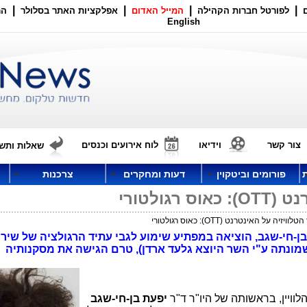
|
|
|
|
לפורטל חברות הקהילה
המייל האדום
אפלקציות האתר בסלולר
הר
English
צור קשר
וידיאו
לוח אירועים וכנסים
שאלות ותשו
פורומים וביטקוין
דעות ומחקרים
צרכנות
גולטורי
יזיה על האינטרנט (OTT): כאוס רגולטורי
 בן-חי-שגב, הוציאה במפתיע שימוע לגבי עתיד הרגולציה של שירו
מונתה ע"י השר היוצא גלעד ארדן), טרם הגישה את מסקנותיה
לוויין, בראשותה של היו"ר ד"ר
יפעת בן-חי-שגב