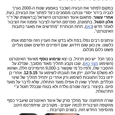
במקום לפתור את הבעיה (שכבר באמצע שנות ה-2000 נערך
לגביה בירור יסודי ונכתבו מסמכים כיצד לפתור את הבעיה), כעת,
אחרי עשור
, פתאום איגוד האינטרנט הישראל (בראשותו של ד"ר
אלון הסגל
, בתמונה), מפרסם הודעה לציבור ומפנה את הציבור
לאתר חדש (
כאן
), תחת הכותרת "מחדשים את מאגר כתובות
האינטרנט".
עיתונים רבים נפלו בפח ולא בדקו את העניין הזה ופרסמו אותו
כלשונו. אין כאן שום חידוש, שום דומיינים חדשים ושום נעליים.
פשוט כלום מכלום.
בסך הכל יש כאן תרגיל, בו יצא
שימוע נוסף
מאיגוד האינטרנט
(השימוע
מצוי כאן
), שבו נקבע תהליך מאוד מסובך, שנדלג על
ההסבר שלו, ולפיו כל מי שקשור ב-9,000 הדומיינים הללו, ושהוא
לא משלם עליהם, ייתן את תגובתו לשימוע עד
12.5.15
. אחרי כן
ידונו בכל התגובות לשימוע ורק אחרי כן יתחיל תהליך של שינוי
הכללים, תהליך שאין לו אפילו מועד התחלה, שלא לדבר על מועד
סיום. בקיצור: ביצה שטרם נולדה ולא בטוח שבכלל תוטל ע"י
התרנגולת.
שורה תחתונה: עוד מהלך סרק של איגוד האינטרנט שיעביר כסף
מהקופה הציבורית לכמה יועצים - מקורבים, שיתפרנסו היטב
מהסיפור החדש הזה, בשנים הקרובות...