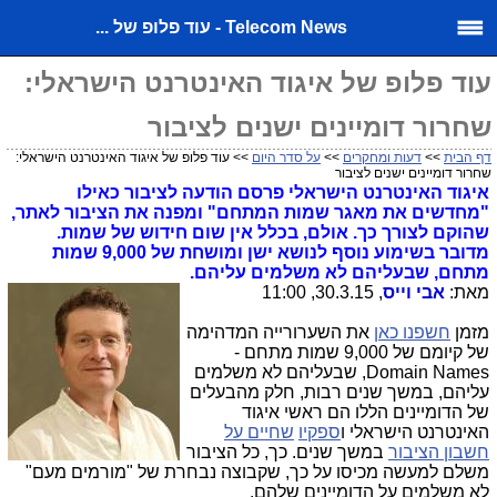
Telecom News - עוד פלופ של ...
עוד פלופ של איגוד האינטרנט הישראלי:
שחרור דומיינים ישנים לציבור
דף הבית
>>
דעות ומחקרים
>>
על סדר היום
>> עוד פלופ של איגוד האינטרנט הישראלי:
שחרור דומיינים ישנים לציבור
איגוד האינטרנט הישראלי פרסם הודעה לציבור כאילו
"מחדשים את מאגר שמות המתחם" ומפנה את הציבור לאתר,
שהוקם לצורך כך. אולם, בכלל אין שום חידוש של שמות.
מדובר בשימוע נוסף לנושא ישן ומושחת של 9,000 שמות
מתחם, שבעליהם לא משלמים עליהם.
מאת:
אבי וייס
, 30.3.15, 11:00
מזמן
חשפנו כאן
את השערורייה המדהימה
של קיומם של 9,000 שמות מתחם -
Domain Names, שבעליהם לא משלמים
עליהם, במשך שנים רבות, חלק מהבעלים
של הדומיינים הללו הם ראשי איגוד
האינטרנט הישראלי ו
ספקיו
שחיים על
חשבון הציבור
במשך שנים. כך, כל הציבור
משלם למעשה מכיסו על כך, שקבוצה נבחרת של "מורמים מעם"
לא משלמים על הדומיינים שלהם.