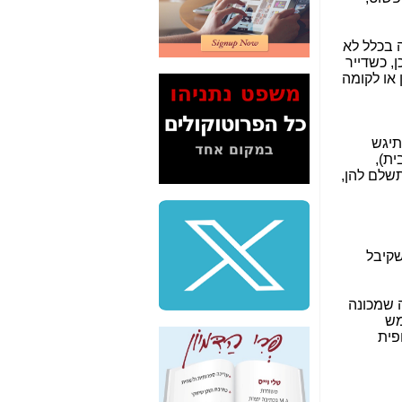
2" על תעלולי השר
משה כחלון -
כאן
ה בכלל לא
המשך חשיפת הבלוף
, כשדייר
ששמו "מהפיכת
 או לקומה
הסלולר" ואיך מסרסים
את הנתונים לציבור -
כאן
שתיגש
סיכום ביקור בסיליקון
ית),
ואלי - למה 3 הגדולות
נן, שתשלם להן,
משקיעות ומפתחות
באותם תחומים -
כאן
שלמה פילבר (עד
לאחרונה מנכ"ל משרד
שקיבל
התקשורת) - עד
מדינה? הצחקתם
אותי! -
כאן
, מה שמכונה
קום להשתמש
"יש אפליה בחקירה"?
פית
חשיפה: למה השר
משה כחלון לא נחקר
עד היום? -
כאן