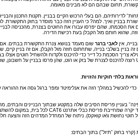
 תקשורת, תחום שבהם הם לא מבינים מאומה.
ות" לדירותיהם, הם בעלי הרכוש הקיים בבניין. תקנות התכנון והבניי
ת בבניין ואיך. למה? כי העניין הזה כבר מוסדר בחוק התקשורת. לכן
ם את הסכמתו, שהם יפרסו עבורו את החוטים בצנרת, מהכניסה לבניין
וזה, שהוא חותם מול הקבלן בעת רכישת הדירה.
בנייה, אין
לאבי ברגר
שום מעמד בנושא צנרת התקשורת בבתים. אם
ין: אם זה בניין בשלבי בנייה, שתחתום חוזה מול הקבלן. אם זה בניין קיים, 
מילא צריך הסכמת כל דייר כדי להיכנס ולקדוח ולהשחיל חוטים אצלו בב
ותקבל את הסכמתם בכתב. אם Unlimited רוצה להיכנס לצנרת של בזק או הוט, שהן פרסו בבניין על חשבו
ראות בלתי חוקיות והזויות
.
כדי להכשיל במהלך הזה את אנלימיטד ומפר ברגל גסה את ההוראה 
ין, ש-Unlimited "נכנסה לפינה" בעניין פריסת הסיבים שלה במקטע שבתוך הבניינים והבתים
Last Mile, משום שבחרה בטכנולוגיה מאוד יקרה שמחייבת פריסת כבלי אתרנט CAT6 לכל בית, במ
חוטי נחושת ו\או קואקס). ניתוח של המחדל המדהים הזה והצעה חלו
קרוי בחוק "תיול") בתוך הבתים: