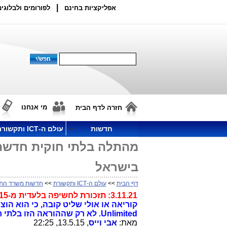
|
אפליקציות בחינם
לפורומים ולבלוגים
מי אנחנו
חזרה לדף הבית
חדשות
עולם ה-ICT ותקשורת
מהתלה בלתי חוקית חדשה
בישראל
דף הבית
>>
עולם ה-ICT ותקשורת
>>
חדשות משרד הת
3.11.21: תזכורת לחשיפה בלעדית מ-2015
קוריאה או אולי שליט קובה, כי הוא ה
Unlimited. לא רק שההוראה הזו בלתי חוקית בעליל, היא מוסתרת מהציבור.
מאת:
אבי וייס
, 13.5.15, 22:25