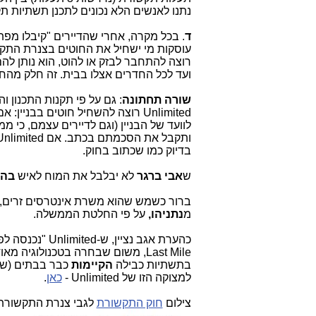
נתנו לאנשים הלא נכונים לתכנן תשתיות
ד
. בכל מקרה, אחרי שהדיירים "קיבלו מפתח
עוסקות מי ישחיל את החוטים בצנרת התקשור
רוצה להתחבר לבזק או להוט, הוא נותן לה
ועד לכל החדרים אצלו בבית. זה חלק מהח
שורה תחתונה
: גם על פי תקנות התכנון וה
Unlimited רוצה להשחיל חוטים בבני
לוועד של הבניין (וגם לדיירים עצמם, כי מ
בדיוק כמו שכתוב בחוק.
ש
אבי ברגר
לא יבלבל את המוח לאיש
בהו
ברור כשמש שהוא משרת אינטרסים זרים, 
מ
נתניהו,
על פי החלטת הממשלה.
כהערת אגב נצי
בתשתיות כבילה
הקיימות
כבר בבתים (של 
למצוקה הזו של Unlimited -
כאן
.
צילום
חוק התקשורת
לגבי צנרת התקשורת (