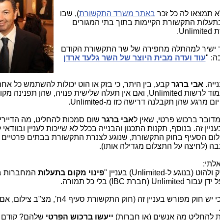
 תמצאו לה כל זכר
באתר משרד התקשורת
), שבו
בתעלות התקשורת הקיימות בתוך בתי המגורים
U.
 ישיר למהתלה מחפירה של שר התקשורת הקודם
ה: "
עוד ועדה מבית היוצר של השר גלעד ארדן
ייה.
אבי ברגר
קבע, בין היתר, כי בזק או הוט יכולות להשתמש כל א
אחת שיש בבניין ותעלה שלישית צריכה לעמוד לרשות Unlimited, ואם אין תעלה שלישית פנויה, שהן תפ
דובר ברכוש פרטי, שאין ל
אבי ברגר
שום סמכות להחליט, מה הדיירים
ן זה. בנוסף, תקנות התכנון והבנייה בכלל לא שייכות לעניין ובוודאי 
ום הסעיף בחוק התקשורת, שנוגע לצנרת התקשורת בבתים פרטיים 
ה (לחיצה על התצלום מגדילה אותו).
לתי:
להוט (בנוגע ל-
Unlimited
) בעניין "
פינוי מקום בתעלות
המחברות ב
 ידן עבור
Unlimited
(חברת
IBC
) בלי כל תמורה.
, כי יש חוק מפורש בעניין זה (חוק התקשורת סעיף 4ח', 
 להחליט מה אנשים (או חברות)
ייעשו ברכוש הפרטי
שלהם? קודם כ