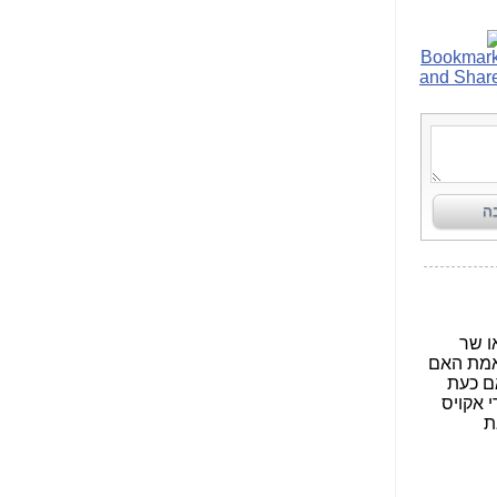
הנאה שהיא מיסודות
עבירת השוחד? -
כאן
שערוריית הקנס הענק
על בזק וחשיפת
"תעודת הביטוח" של
נתניהו בתיק 4000 -
כאן
ערוץ 20: "תיק תפור":
אבי וייס חושף את
מחדלי "תיק 4000" -
כאן
התבלבלתם: גיא פלד
הפך את כחלון, גבאי
ואילת לחשודים
המרכזיים בתיק 4000 -
כאן
פצצות בתיק 4000:
האם היו בכלל
התנגדויות למיזוג
בזק-יס? -
כאן