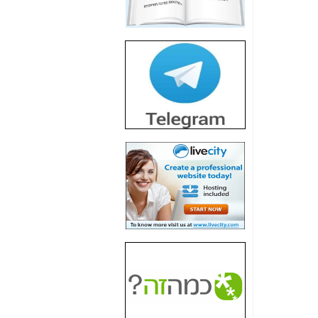
חשיפת חשד לשחיתות
הדומה לזו של "תיק
4000" אך בתחום
הסלולר -
כאן
חשיפת מה שלא
רוצים שתדעו בעניין
פריסת אנלימיטד
(בניחוח בלתי נסבל) -
כאן
חשיפה: איוב קרא
אישר לקבוצת סלקום
בדיוק מה שביבי אישר
ל-Yes ולבזק -
כאן
האם השר איוב קרא
היה צריך בכלל לחתום
על האישור, שנתן
לקבוצת סלקום? -
כאן
האם ביבי וקרא קבלו
בכלל תמורה עבור
ההטבות הרגולטוריות
שנתנו לסלקום? -
כאן