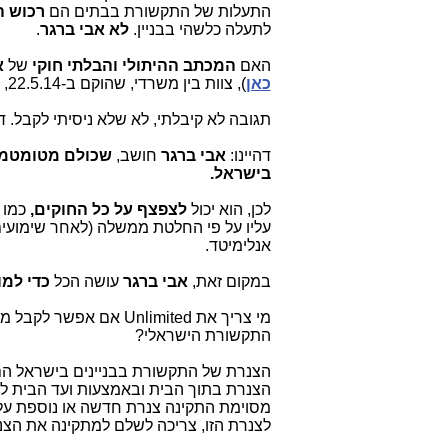
התעלות של התקשורת בבתים הם
רכוש ה
לתעלה כלשהי בבניין.
לא אבי ברגר
.
האם
המכתב ההיתולי והבלתי חוקי
של
א
כאן
), צוות בין משרדי, שהוקם ב-22.5.14, במטרה "לשחרר חסמים"
תגובה לא קיבלתי, לא שלא ניסיתי לקבל. ד
דהיינו:
אבי ברגר
חושב,
שכולם מטומטמים
בישראל.
לכן, הוא יכול
לצפצף על כל החוקים,
כמו 
עליו על פי החלטת ממשלה (לאחר שימועים 
אנלימיטד.
במקום זאת,
אבי ברגר
עושה הכל
כדי למוטט א
מי צריך את Unlimited אם אפשר לקבל מחירים
התקשורת הישראלי?
הצנרת של התקשורת בבניינים בישראל הם
הצנרת בתוך הבית ובאמצעות ועד הבית לג
מסוימת התקינה צנרת חדשה או נוספת על
לצנרת הזו, צריכה לשלם למתקינה את הצנרת