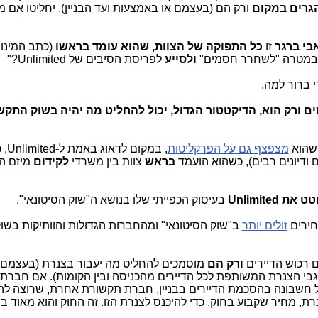
גרים במקום
ורק הם (בעצמם או באמצעות ועד הבניין). יחליטו אם מי
בי ברגר
זו
כל התפוקה של הצוות, שהוא עומד בראשו
(כתב המינוי
ולסייע
לפריסת הסיבים של
Unlimited
?"
י ברור למה.
 ורק הוא, הדיקטטור הגדול, יכול להחליט מה יהיה בשוק התקש
שהוא
מצפצף גם על הפרקליטות
, במק
ודיונים רבים), כשהוא הועמד
בראש
צוות בין משרדי
לקידום
מיזם ה
ת Unlimited
בעיסוק הכפייתי שלו בנושא ה"שוק הסיטונאי".
זולים יותר
ב"שוק הסיטונאי" ומהחברות הגדולות והוותיקות בשו
 רכוש הדיירים
ורק הם
מוסמכים להחליט מה יעבור בצנרת (בעצמם, 
בי הצנרת המשותפת לכל הדיירים מהכניסה ובין הקומות). אם חברת
 חשבונה בהסכמת הדיירים בבניין, חברת תקשורת אחרת, שרוצה לה
, מחיר שקבוע בחוק, כדי להיכנס לצנרת הזו. זה החוק והוא מאוד בר