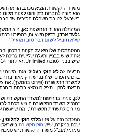
משרד התקשורת הוציא מכתב הוראה (שלא
הוא מורה לחברות בזק והוט לפנות מקום 
בישראל, לטובת השחלת הסיבים של חברת nlimited
המהתלה ההזויה הנחשפת כאן, היא המשך
גלעד ארדן,
בדיוק נושא זה, כמפורט בכתב
שלא תוביל לשום דבר טוב ומועיל
."
ההסתמכות שלו היא על תקנות התכנון והבנ
שיש בבנין לטובת Unlimited, זאת תוך 14 יום מרגע שהן תקבלנה דרישה כזו מ-Unlimited.
הבעיה:
זה לא חוקי בעליל
. זאת, משום שמ
ברכוש הפרטי שלהם. יש חוק מאוד ברור בעניי
למשרד התקשורת (פירוט בהמשך). את ציל
הבאתי להלן - הצילום נמצא בתחתית הכתב
לכן, פניתי בדחיפות למשרד התקשורת ושא
"מנכ"ל משרד התקשורת הוציא מכתב לבזק ו
מגורים לתשתית תקשורת", מה שייעשה על
המכתב הזה על פניו
בלתי חוקי לחלוטין
שכח במקרה, שיש
חוק תקשורת
בישראל).
ממתי למנכ"ל משרד התקשורת יש סמכויות