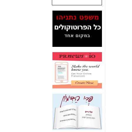
המסמכים בנושא בזק-
Yes (תיק 4000)
מוכיחים "תפירת תיק"
לאיש הלא נכון! -
כאן
עובדות ומסמכים
המוסתרים מהציבור:
האם ביבי כשר
תקשורת עזר לקב'
בזק? -
כאן
מה מקור ה-Fake
News שהביא לתפירת
תיק לביבי והעלמת
החשודים הנכונים -
כאן
אחת הרגליים של "תיק
4000 התפור"
התמוטטה היום
בניצחון (כפול) של בזק
-
כאן
איך כתבות מפנקות
הפכו לפתע לטובת