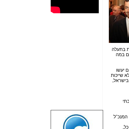
חת בתעלה
נינה מקום במה
 יעשו
לא שייכות
בישראל,
תי
שבוע טוב לכל
מצ"ב צילום, אם המנכ"ל
הגולשים באשר
הם!!!
ל,