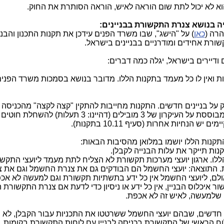
וא לא יכול לתת שום הוראה לאיש, הוראה הסותרת את החוק.
יה בנושא צנרת התקשורת בבניינים:
כאן
) על "הישג", שבו משרד הפנים עידכן את תקנות התכנון והבני
ורת אחידים ומודרניים בבניינים בישראל.
 ודיירים בישראל, יגלה כמה דברים:
 ואין לו כל מעמד בתקנות הללו. מדובר בנושא בסמכות משרד הפנים
 על בניינים חדשים. התקנות מחייבות להתקין "קצה לקצה" מהכניסה ל
אחרון החדרים בבניין, תשתית תקשורת המבוססת על העיקרון של 3 מובילים (דהיינו: 3 תעלות) ל
תקנות הללו יושמו במלואן מהסיבות הבאות:
הללו. ארגון יועצי מערכות תקשורת לא הצליח לתת מעמד ליועצי התקש
ת. התוצאה: יועצי החשמל הם הבודקים גם את צנרת החשמל וגם את 
ולם, ליועצי החשמל אין כל ידע בתשתיות תקשורת וגם למעשה לא אכ
נדס העיר, שחותם על טופס 4 לאישור איכלוס הבניין, אין כל ידע או ניסיון כדי לדעת אם צנרת התקשו
, שלמעשה, לאיש זה לא אכפת.
ים חדשים, שבהם יועצי החשמל ששרטטו את התכניות עבור הקבלן, לא 
שות 3 תעלות) בין הלוח הראשי של התקשורת בכניסה לבניין עם לוחות התקשורת בקומות