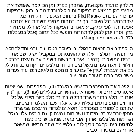
ד
. להקים ועדה מקצועית, שתבחן בפרק זמן הכי קצר שאפשר את
מחירי בזק הנמצאים בפיקוח ותוביל להורדת מחירי בזק שבפיקוח
עד כדי הפיכתם ל-Flat Rate בתחום הטלפוניה הקווית, כמו
שהתרחש בכל העולם. כך גם בתחום מחירי תשתית האינטרנט.
אפשרות חלופית: לקבוע מועד בו הפיקוח על כל או חלק ממחירי
בזק יוסר ויינתן לבזק להתחרות חופשי בכל תחום (אבל במגבלות
כללי ה-Margin Squeeze).
ה
. לפתור את הכאוס הרגולטורי בעולם הטלוויזיה, ובמיוחד להחליט
מה תהיה הרגולציה על רשת האינטרנט. במקביל, יש ליישם את
"ברית המועצות" (דהיינו: איחוד הרשות השנייה עם מועצת הכבלים
והלוויין). אלה צעדים משלימים הכרחיים לצעדים הקודמים. זה כולל
גם את העברת "עידן +" עם ערוצים נוספים לאינטרנט ועוד צעדים
משלימים בתחום עולם הטלוויזיה.
ו
. לפטר את ה"חפרפרות" שיש במשרד (4), "חפרפרות" שמייצגות
אינטרסים זרים ולהשעות את החשודים בפלילים (עוד 3), תוך "ניקוי
אורוות" מלא בתוך משרד התקשורת. זה כולל סיום מיידי של כל
החוזים המפוברקים בעלויות עתק על חשבון משלמי המיסים,
שניתנו ב"פטורים ממכרזים" חשאיים לגדודי היועצים שמשרד
התקשורת על כל יחידותיו ושלוחותיו מעסיק, גם בימים אלו, בגלל
הגחמות של
גלעד ארדן
ו
אבי ברגר
. שניהם שייכים כעת
להיסטוריה
וכך גם צריך לנהוג כלפי מה שהם הביאו ושנשאר
אחריהם במשרד וסביבו.