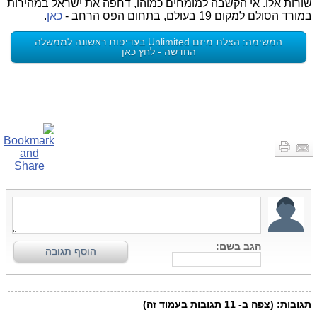
שורות אלו. אי הקשבה למומחים כמוהו, דחפה את ישראל במהירות
במורד הסולם למקום 19 בעולם, בתחום הפס הרחב -
כאן
.
המשימה: הצלת מיזם Unlimited בעדיפות ראשונה לממשלה
החדשה - לחץ כאן