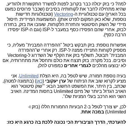
למה? כי בזק יכולה כבר בקרוב לפנות למשרד התקשורת ולהודיע,
שהיא מתחילה לחבר את לקוחותיה בסיבים (שכבר פרוסים כמעט
בכל הארץ) עם טכנולוגיית ה-
Vectoring
(וטכנולוגיות חדישות
נוספות, שלא כאן המקום לפרט אותן). המשמעות המיידית: חיסול
מיידי של השוק הסיטונאי והחזרת הלקוחות, שעזבו את בזק, בחזרה
לבזק, אחרי שהם הפסידו כסף במעבר ל-ISP (וגם ה-ISP יפסידו
הרבה כסף).
אפשרות נוספת: בזק תבקש ביטול "ההפרדה המבנית" מעליה, כי
מספיק לקוחות התניידו ממנה ל-ISP. רק אחרי ש"ההפרדה
המבנית" תבוטל, תשלוף בזק את הקלף של השדרוג ל-Vectoring
וסיבים. בכל מקרה: בזק תנצח את כולם ותחסל את מתחרותיה, אם
לא יבוצעו מהלכים
לגמרי אחרים
כמפורט להלן.
בעיה נוספת חמורה, שיש לטפל בה, היא הצלת
Unlimited
. אני
מציע לקרוא שוב את הניתוח של
ערן יעקובי
(
כאן
) (בתמונה למטה),
שכתב, בין היתר, את המשפט החשוב הבא: "'שוק סיטונאי' הוא
האויב הגדול ביותר של מיזם Unlimited בחסות המדינה. האויב
השני הוא הרכב בעלי המניות שלו".
לכן, יש צורך לטפל ב-2 הבעיות החמורות הללו (בזק ו-
Unlimited)
במכה אחת
.
להערכתי, הדרך הציבורית הכי נכונה ללכת בה כרגע היא כזו: