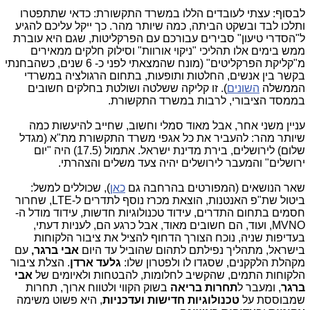
לבסוף: עצתי לעובדים הללו במשרד התקשורת: כדאי שתתפטרו
ותלכו לבד ובשקט הביתה, כמה שיותר מהר. כך ייקל עליכם להגיע
ל"הסדרי טיעון" סבירים עבורכם עם הפרקליטות, שגם היא עוברת
ממש בימים אלו תהליכי "ניקוי אורוות" וסילוק חלקים ממאירים
מ"קליקת הפרקליטים" (מונח שהמצאתי לפני כ- 6 שנים, כשהבחנתי
בקשר בין אנשים, החלטות ותופעות, בתחום הרגולציה במשרדי
הממשלה
השונים
). זו קליקה ששלטה ושולטת בחלקים חשובים
בממסד הציבורי, לרבות במשרד התקשורת.
עניין משני אחר, אבל מאוד סמלי וחשוב, שחייב להיעשות כמה
שיותר מהר: להעביר את כל אגפי משרד התקשורת מת"א (מגדל
שלום) לירושלים, בירת מדינת ישראל. אתמול (17.5) היה "יום
ירושלים" והמעבר לירושלים יהיה צעד משלים והצהרתי.
שאר הנושאים (המפורטים בהרחבה גם
כאן
), שכוללים למשל:
ביטול שת"פ האנטנות, הוצאת מכרז נוסף לתדרים ל-LTE, שחרור
חסמים בתחום התדרים, עידוד טכנולוגיות חדשות, עידוד מודל ה-
MVNO, ועוד, הם חשובים מאוד, אבל כרגע הם, לעניות דעתי,
בעדיפות שניה, נוכח הצורך הדחוף להציל את ציבור הלקוחות
בישראל, מתהליך נפילתם לתהום שהוביל עד היום
אבי ברגר,
עם
מקהלת הלקקנים, שסגדו לו ולפטרון שלו:
גלעד ארדן
. הצלת ציבור
הלקוחות התמים, שהקשיב לחלומות, להבטחות ולאיומים של
אבי
ברגר
, ומעבר ל
תחרות בריאה
בשוק הקווי ולטווח ארוך, תחרות
שמבוססת על
טכנולוגיות חדישות ועדכניות
, היא פשוט משימה