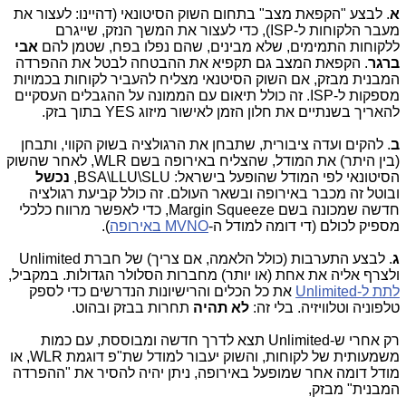
א
. לבצע "הקפאת מצב" בתחום השוק הסיטונאי (דהיינו: לעצור את
מעבר הלקוחות ל-ISP), כדי לעצור את המשך הנזק, שייגרם
ללקוחות התמימים, שלא מבינים, שהם נפלו בפח, שטמן להם
אבי
ברגר
. הקפאת המצב גם תקפיא את ההבטחה לבטל את ההפרדה
המבנית מבזק, אם השוק הסיטנאי מצליח להעביר לקוחות בכמויות
מספקות ל-ISP. זה כולל תיאום עם הממונה על ההגבלים העסקיים
להאריך בשנתיים את חלון הזמן לאישור מיזוג YES בתוך בזק.
ב
. להקים ועדה ציבורית, שתבחן את הרגולציה בשוק הקווי, ותבחן
(בין היתר) את המודל, שהצליח באירופה בשם WLR, לאחר שהשוק
הסיטונאי לפי המודל שהופעל בישראל: BSA\LLU\SLU,
נכשל
ובוטל זה מכבר באירופה ובשאר העולם. זה כולל קביעת רגולציה
חדשה שמכונה בשם Margin Squeeze, כדי לאפשר מרווח כלכלי
מספיק לכולם (די דומה למודל ה-
MVNO באירופה
).
ג
. לבצע התערבות (כולל הלאמה, אם צריך) של חברת Unlimited
ולצרף אליה את אחת (או יותר) מחברות הסלולר הגדולות. במקביל,
לתת ל-Unlimited
את כל הכלים והרישיונות הנדרשים כדי לספק
טלפוניה וטלוויזיה. בלי זה:
לא תהיה
תחרות בבזק ובהוט.
רק אחרי ש-Unlimited תצא לדרך חדשה ומבוססת, עם כמות
משמעותית של לקוחות, והשוק יעבור למודל שת"פ דוגמת WLR, או
מודל דומה אחר שמופעל באירופה, ניתן יהיה להסיר את "ההפרדה
המבנית" מבזק,