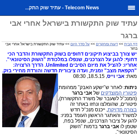
Telecom News - עתיד שוק התק...
עתיד שוק התקשורת בישראל אחרי אבי
ברגר
דף הבית
>>
דעות ומחקרים
>>
על סדר היום
>> עתיד שוק התקשורת בישראל אחרי אבי
ברגר
יש צורך בביצוע תיקונים דחופים בשוק התקשורת והדבר הכי
דחוף: להגן על הצרכנים, שנפלו במלכודת "השוק הסיטונאי".
אחריו: להציל את מיזם הסיבים Unlimited. הדרך הרצויה:
"הקפאת מצב" זמנית, ועדה ציבורית חדשה והורדת מחירי בזק.
מאת:
אבי וייס
, 18.5.15, 08:30
ניתוח
: לאחר ש"ישקע האבק" ממהומת
פיטוריו המוצדקים
של
אבי ברגר
(המנכ"ל לשעבר של משרד התקשורת),
פיטורים, שהומלצו ונחזו באתר זה
בצורה מדויקת
, ייכנס מנכ"ל חדש
למשרד והאתגר הראשון העומד בפניו:
להגן על ציבור הצרכנים,, שנפל בפח,
שטמן לו
אבי ברגר
בדמות "השוק
הסיטונאי".