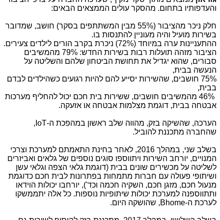
והעדפותיו בתחום. מהסקר עולים הממצאים הבאים:
חלק ניכר מהציבור (55% מבין המשתתפים בסקר) חושב, שמדובר
בשירות מועיל והיה מעוניין להתנסות בו.
ההתעניינות ערה במיוחד (72%) ניכרת בקרב הורים לילדים צעירים.
הציבור מזהה תועלות רבות בשירות החדש: 79% מהמשיבים
סבורים, שהוא יגדיל את תחושת הביטחון שלהם והשליטה על
הנעשה בבית,
75% חושבים, שהשירות יסייע להם להיות רגועים כשהילדים לבדם
בבית,
46% מהמשיבים חושבים, ששירות בית חכם יכול להחליף מערכות
אבטחה בבית, דוגמת מצלמות אבטחה או אזעקה.
הערכה, שהשיקה בזק, מהווה שלב ראשון במהפכת ה-
IoT
,
שהחברה מתכננת להוביל.
בשלב שני, במהלך 2016, לאחר בחינת התאמתם למערכת וצרכי
המנויים, יורחב השירות ויתווספו סוגים נוספים של גלאים ואביזרים
לשליטה על מכשירים שונים בבית (דוגמת גלאי הצפה וגלאי עשן
ושיתופי פעולה עם חברות מתמחות בפתרונות לבית חכם כדוגמת
מנעול חכם, מזגן חכם, השקיה חכמה וכד'), יורחבו יכולות הוידאו
ותתווספנה למערכת יכולות שיתופיות נוספות. כל אלה יתממשקו
לערכת ה-
,Bhome
שהושקה היום.