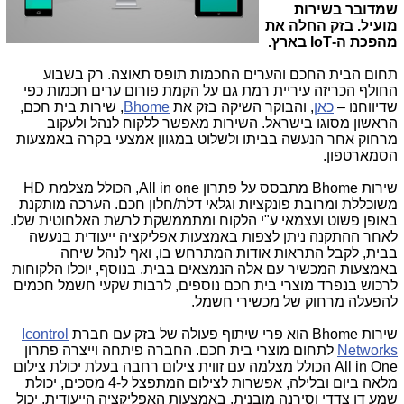
שמדובר בשירות
מועיל. בזק החלה את
מהפכת ה-IoT בארץ.
תחום הבית החכם והערים החכמות תופס תאוצה. רק בשבוע
החולף הכריזה עיריית רמת גם על הקמת פורום ערים חכמות כפי
שדיווחנו –
כאן
, והבוקר השיקה בזק את
Bhome
, שירות בית חכם,
הראשון מסוגו בישראל. השירות מאפשר ללקוח לנהל ולעקוב
מרחוק אחר הנעשה בביתו ולשלוט במגוון אמצעי בקרה באמצעות
הסמארטפון.
שירות
Bhome
מתבסס על פתרון
All in one
, הכולל מצלמת
HD
משוכללת ומרובת פונקציות וגלאי דלת/חלון חכם. הערכה מותקנת
באופן פשוט ועצמאי ע"י הלקוח ומתממשקת לרשת האלחוטית שלו.
לאחר ההתקנה ניתן לצפות באמצעות אפליקציה ייעודית בנעשה
בבית, לקבל התראות אודות המתרחש בו, ואף לנהל שיחה
באמצעות המכשיר עם אלה הנמצאים בבית. בנוסף, יוכלו הלקוחות
לרכוש בנפרד מוצרי בית חכם נוספים, לרבות שקעי חשמל חכמים
להפעלה מרחוק של מכשירי חשמל.
שירות
Bhome
הוא פרי שיתוף פעולה של בזק עם חברת
Icontrol
Networks
לתחום מוצרי בית חכם. החברה פיתחה וייצרה פתרון
All in One
הכולל מצלמה עם זווית צילום רחבה בעלת יכולת צילום
מלאה ביום ובלילה, אפשרות לצילום המתפצל ל-4 מסכים, יכולת
שמע דו צדדי וסירנה מובנית. באמצעות האפליקציה הייעודית, יכול