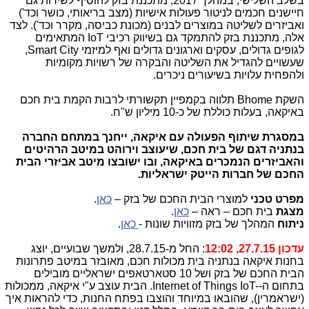
בשלב השלישי, במהלך 2017, מתכננת בזק להוסיף לשירות גם
חיישנים חכמים לניטור פעולות אישיות (מצב בריאותי, כושר וכד')
ואביזרים לשליטה במוצרים לבנים (מכונת כביסה, מקרר וכד'). לצד
אלה, מתכננת בזק להתמקד גם בשיווק רכיבי
IoT
המתאימים
לגופים גדולים, עסקים וארגונים גדולים ואף למיזמי
,Smart City
שעשויים להגדיל את השליטה והבקרה של רשויות מקומיות
ולהפחית עלויות בשיעורים ניכרים.
השקת
Bhome
תלווה בקמפיין תקשורתי לרבות הקמת בית חכם
באיקאה, בעלות כוללת של כ-10 מיליון ש"ח.
במסגרת שיתוף הפעולה עם איקאה, ייחנך במתחם החברה
בנתניה דגם של בית חכם, שיעוצב וירוהט במיטב הרהיטים
והאביזרים הנמכרים באיקאה, ובו ישובצו מיטב אביזרי הבית
החכם של חברות הייטק ישראליות.
מפרט טכני
למוצרי הבית החכם של בזק –
כאן
.
מצגת
בית חכם – ראה –
כאן
.
ניתוח
המהלך של בזק מזוויות שונות -
כאן
.
עדכון 27.7.15, 12:02
: החל מ-28.7.15, ולמשך שבועיים, יוצג
בחנות איקאה בנתניה בית מכולות חכם, מאובזר במיטב פתרונות
הבית החכם של בזק ושל 10 סטארטאפים ישראליים מובילים
בתחום ה-
IoT-
Internet of Things
. הבית עוצב ע"י איקאה, ממכולות
(ישראמרין), שהובאו במיוחד והוצבו בפתח החנות, כדי להראות איך