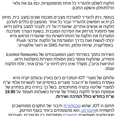
הלקוח לשלוט ולהגדיר כל אחת מהפונקציות, כמו גם את גלאי
הדלת/חלון והשקע החכם.
בנוסף, ניתן להגדיר למערכת מצבים מוכנות שונים (מצב בית, מחוץ
לבית או חופשה) ולהגדיר עבור כל אחד מהמצבים כללים לעדכון
הלקוח או אנשים אחרים, שהוגדרו על ידו, לעבור למצב צילום וידאו
ואף להפעיל מרחוק את הסירנה המובנית. בשעת הצורך מעדכנת
המערכת את הלקוח על ההתרחשויות כפי שהוגדרו מראש והיא
יכולה לעשות זאת בדרך המועדפת על הלקוח: עדכוני
Push
באפליקציה, שיחת טלפון, הודעת
SMS
או דואר אלקטרוני.
השירות נתמך בשירותי הענן המאובטחים של
Icontrol Networks
והמידע, שהלקוח אוסף בזמן הפעלת השירות (הקלטות וידאו,
התראות וכיוב'), מקודד ואינו ניתן לזיהוי ע"י גורם אחר, זולת הלקוח
עצמו.
עלותם של מוצרי
IOT
הנמכרים כיום בארץ ובעולם יקרה והיא
נאמדת במאות ש"ח עבור מוצרים בסיסיים ועד לעשרות אלפי ש"ח
למוצרי שליטה ובקרה מתוחכמים. בשל כך בחרה בזק בפתרון של
אספקת הציוד ללקוח במודל של שירות כשעלותו תעמוד על
19.90
ש"ח בחודש כולל תמיכה ושירות.
תחום ה-
IOT
, שהוא
טכנולוגיית
חיבור של התקנים ממוחשבים
לתשתית ה
אינטרנט
, הוא מהצומחים ביותר בענף ההייטק.
הטכנולוגיה מאפשרת
תקשורת
מתקדמת בין מכשירים, מערכות