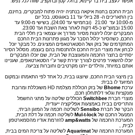
אפשר לעצב בית בר קיימא, בחלל קטן ובתקציב שווה לכל נפש.
הבית החכם בחנות איקאה בנתניה יהיה פתוח למבקרים, בחינם,
בין התאריכים ה- 28 ביולי עד 11 באוגוסט, בכל יום
מ-
10:00
עד
21:00
(ובחמישי עד 24:00), בשישי מ-9:00 עד
15:00 ובמוצ"ש כ-45 דקות לאחר צאת השבת ועד 23:00.
המבקרים יוכלו ליהנות מסיור מודרך או עצמאי בין חללי הבית
החכם, כשהסיור יכלול הסבר על מגוון פתרונות הבית החכם
המתקדמים של בזק ושל הסטארטאפים המציגים. כל מבקר יוכל
לבחון את מוצרי הבית החכם ולהתנסות בהם בעצמו. מסלול הסיור
יסתיים בחצר החכמה והמעוצבת של הבית, שם יוכלו המבקרים
יוכלו להשאיר פרטים לצורך יצירת קשר ע"י הסטארטאפים, שעניינו
אותם במיוחד, והילדים ייהנו מקרטיבים וחוברות צביעה
.
בין מיצגי הבית החכם, שיוצגו בבית, כל אחד לפי התאמתו ובמקום
המיועד לו בבית:
ערכת
Bhome
של בזק הכוללת מצלמת
HD
משוכללת ומרובת
פונקציות וגלאי דלת/חלון חכם,
מוצרי חברת
Switchbee
הכוללים שליטה על מתגי החשמל
והתריסים בבית באמצעות אפליקציה ייעודית,
הבקר של חברת
Sensibo
לשליטה חכמה על המזגן הביתי,
המנעול החכם של
Mul-t-lock
לשליטה חכמה על דלת הבית,
המערכת החכמה של
amp&watts
להזרמת אודיו מהסמארטפון
לבית, ,
המערכת החכמה של
Aquarimat
לשליטה על צריכת המים בבית,