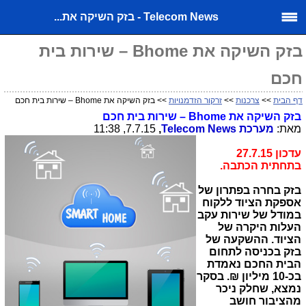
Telecom News - בזק השיקה את...
בזק השיקה את Bhome – שירות בית
חכם
דף הבית
>>
צרכנות
>>
זרקור הזדמנויות
>> בזק השיקה את Bhome – שירות בית חכם
בזק השיקה את
Bhome
– שירות בית חכם
מאת:
מערכת
Telecom News
,
7.7.15, 11:38
עדכון 27.7.15
בתחתית הכתבה.
בזק בחרה בפתרון של
אספקת הציוד ללקוח
במודל של שירות עקב
העלות היקרה של
הציוד. ההשקעה של
בזק בכניסה לתחום
הבית החכם נאמדת
בכ-10 מיליון ₪. בסקר
נמצא, שחלק ניכר
מהציבור חושב