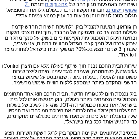
ושירותים באמצעות מגוון רחב של
פרוטוקולים
דוגמת
Z-
wave
ו
יישומים
.
חברות תקשורת רבות בעולם גילו את הפוטנציאל
הגלום בטכנולוגיה זו והן מביעות בה עניין כמנוע צמיחה עתידי.
רן גוראון
, המשנה למנכ"ל בזק: "להשקת השירות החדש קדמה
פעילות הכנה ארוכה ומעמיקה של החברה, תוך ניתוח צרכי הלקוח
ובחינת היכולות הטכנולוגיות הקיימות כיום בשוק. על סמך מחקרים
שבזק ערכה ועל סמך קצבי הגידול החזויים בתחום, אני מעריך,
שבתוך 3 שנים יימצא בכ-70% ממשקי הבית בישראל לפחות מוצר
IoT
אחד.
שירות הבית החכם נבנה תוך שיתוף פעולה מלא עם היצרן
iControl
Networks
, כשהמטרה, שעמדה לנגד עינינו, היתה לייצר שירות
פשוט ונוח להפעלה, בעלות נמוכה, שמתבסס על שימוש במוצר
חדשני ומתקדם ביותר, שמספק ללקוח חוויית שימוש מרשימה.
בזק נכנסת היום לקטגוריה חדשה. הבית החכם הוא אחד התחומים
הטכנולוגיים הצומחים ביותר בעולם, ובזק מנגישה אותו לכל בית
בישראל, זאת בזכות טכנולוגיית ה-
IOT
, שהגיעה לשלב של בשלות
בהפעלה ובזק יכולה עתה לרתום את היכולת המוכחת ואת הניסיון
שלה בהובלת תהליכים ובהטמעת שירותים טכנולוגיים מתקדמים,
כדי להנגיש אותה לכל בית בישראל".
במסיבת עיתונאים, שקיימה הבוקר בזק לרגל השקת השירות, הציג
גוראון
ממצאים מתוך סקר מקיף, שערכה החברה על צרכי הציבור