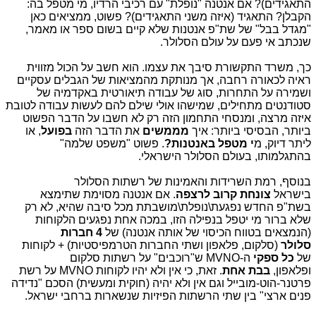
התאגידים)? אם אנטנה "נופלת" עם רכיבי הרדיו, מי מטפל בה:
הקבלן? התאגיד (איזה משני התאגידים)? פשוט, ממציאים כאן
"מגדל בבל" של שת"פ אנטנות שלא קיים בשום ספר או מאמר,
שנכתב אי פעם על עולם הסלולר.
כך, משרד התקשורת סיבך את עצמו. הוא חשב על הכול מזווית
ראיה לכאורה רחבה, אך מנותקת מהמציאות של הגבלים עסקיים
ושמירה על התחרות, סוג של עבודה תיאורטית באקדמיה של
סטודנטים מתחילים, שמישהו אולי שילם להם לעשות עבודה לטובת
איזה מרצה, ומנסחי התחמון הזה רק לא חשבו על הדבר הפשוט
ביותר, הבסיסי ביותר: איך
מממשים
את הדבר הזה
בפועל
, או
ליתר דיוק, מ
י מטפל באנטנות?
. פשוט "משפט שלמה"
בהתגלמותו, בעולם הסלולר הישראלי.
בנוסף, רמת השרידות והאמינות של רשתות הסלולר
בישראל
צונחת
קרוב לרצפה
. אם אנטנה מסוימת שתימצא
בשת"פ החדש נפגעת\נופלת\מושבתת מכל סיבה שהיא, לא רק
שלא ברור מי יטפל בנפילה הזו, במכה אחת נפגעים הלקוחות
(הנמצאים בטווח הכיסוי של אותה אנטנה) של
4 חברות
סלולר
(סלקום, פלאפון ושתי החברות הטרמפיסטיות) + לקוחות
של
כל ספקי
ה-MVNO ש"רוכבים" על רשתות סלקום
ופלאפון,
בבת אחת
. זאת, כי אין ולא יהיו לקוחות MVNO על רשת
פרטנר-הוט-מובייל וגם אין ולא יהיה (חוקית ומעשית) הסכם "נדידה
פנים ארצי" בין שתי הרשתות הפיזיות שנשארות ברחבי ישראל.