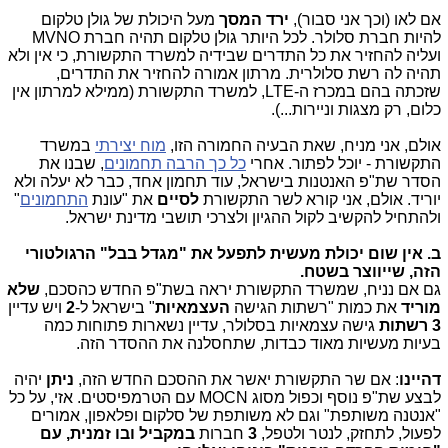
אם לאו (וכך אני סבור),
ירד המסך
מעל היכולת של גולן טלקום
להיות חברת סלולר. לכל היותר גולן טלקום תהיה חברת MVNO
ועליה להחזיר את כל התדרים שבידיה למשרד התקשורת, כי אין ולא
תהיה לה רשת סלולרית. מרתון אמורה להחזיר את התדרים,
שזכתה בהם במכרז ה-LTE, למשרד התקשורת (ממילא למרתון אין
כלום, רק מצגות וניירות...).
אולם, אני מניח, שאת הבעיה החמורה הזו,
מוח יצירתי
במשרד
התקשורת - יוכל לפתור. אחרי
כל כך הרבה תחמונים
, שבנו את
הסדר שת"פ האנטנות בישראל, עוד תחמון אחד, כבר לא יעלה ולא
יוריד. אולם, אני קורא לשר התקשורת
לסיים
את "עונת
התחמונים
"
ולהתחיל להקשיב לקול ההגיון ולצרכי תושבי מדינת ישראל.
ב. אין שום יכולת מעשית לתפעל את "מגדל בבל" הרגולטורי
הזה, שייווצר בשטח.
גם אם נניח, שמשרד התקשורת יראה בשת"פ החדש כהסכם,
שלא
מוריד
את כמות "רשתות הגישה
העצמאיות
" בישראל ל-
2
ויש עדיין
3 רשתות
גישה עצמאיות בסלולר, עדיין נשארות פתוחות כמה
בעיות מעשיות מאוד כבדות, שתחסלנה את ההסדר הזה.
דהיינו
: אם שר התקשורת יאשר את ההסכם החדש הזה,
ניתן
יהיה
לבצע שת"פ נוסף וכפול מסוג MOCN עם הטרמפיסטים. אזי, על כל
"אנטנה משותפת" וגם לא משותפת של סלקום ופלאפון, אמורים
לפעול, לתחזק, לנטר ולטפל,
3
חברות
במקביל ובו זמנית, עם