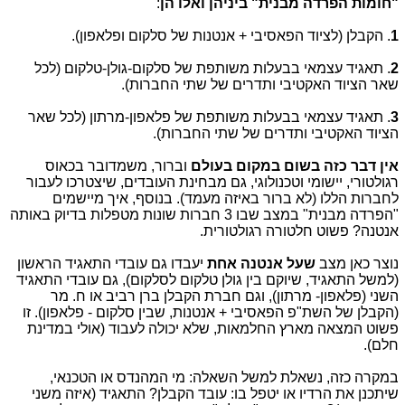
"חומות הפרדה מבנית" ביניהן
ואלו הן
:
1
. הקבלן (לציוד הפאסיבי + אנטנות של סלקום ופלאפון).
2
. תאגיד עצמאי בבעלות משותפת של סלקום-גולן-טלקום (לכל
שאר הציוד האקטיבי ותדרים של שתי החברות).
3
. תאגיד עצמאי בבעלות משותפת של פלאפון-מרתון (לכל שאר
הציוד האקטיבי ותדרים של שתי החברות).
אין דבר כזה בשום במקום בעולם
וברור, משמדובר בכאוס
רגולטורי, יישומי וטכנולוגי, גם מבחינת העובדים, שיצטרכו לעבור
לחברות הללו (לא ברור באיזה מעמד). בנוסף, איך מיישמים
"הפרדה מבנית" במצב שבו 3 חברות שונות מטפלות בדיוק באותה
אנטנה? פשוט חלטורה רגולטורית.
נוצר כאן מצב
שעל אנטנה אחת
יעבדו גם עובדי התאגיד הראשון
(למשל התאגיד, שיוקם בין גולן טלקום לסלקום), גם עובדי התאגיד
השני (פלאפון- מרתון), וגם חברת הקבלן ברן רביב או ח. מר
(הקבלן של השת"פ הפאסיבי + אנטנות, שבין סלקום - פלאפון). זו
פשוט המצאה מארץ החלמאות, שלא יכולה לעבוד (אולי במדינת
חלם).
במקרה כזה, נשאלת למשל השאלה: מי המהנדס או הטכנאי,
שיתכנן את הרדיו או יטפל בו: עובד הקבלן? התאגיד (איזה משני