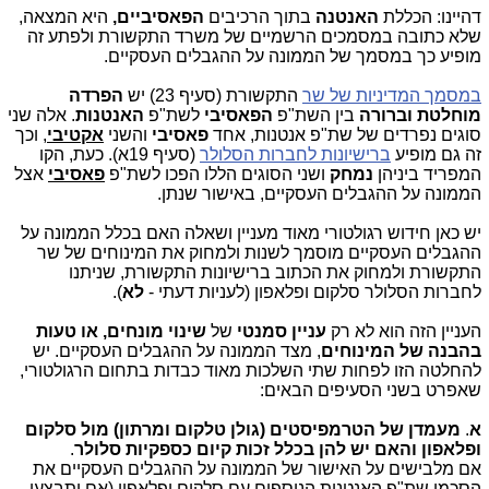
דהיינו: הכללת
האנטנה
בתוך הרכיבים
הפאסיביים,
היא המצאה,
שלא כתובה במסמכים הרשמיים של משרד התקשורת ולפתע זה
מופיע כך במסמך של הממונה על ההגבלים העסקיים.
במסמך המדיניות של שר
התקשורת (סעיף 23) יש
הפרדה
מוחלטת וברורה
בין השת"פ
הפאסיבי
לשת"פ
האנטנות
. אלה שני
סוגים נפרדים של שת"פ אנטנות, אחד
פאסיבי
והשני
אקטיבי
, וכך
זה גם מופיע
ברישיונות לחברות הסלולר
(סעיף 19א). כעת, הקו
המפריד ביניהן
נמחק
ושני הסוגים הללו הפכו לשת"פ
פאסיבי
אצל
הממונה על ההגבלים העסקיים, באישור שנתן.
יש כאן חידוש רגולטורי מאוד מעניין ושאלה האם בכלל הממונה על
ההגבלים העסקיים מוסמך לשנות ולמחוק את המינוחים של שר
התקשורת ולמחוק את הכתוב ברישיונות התקשורת, שניתנו
לחברות הסלולר סלקום ופלאפון (לעניות דעתי -
לא
).
העניין הזה הוא לא רק
עניין סמנטי
של
שינוי מונחים, או טעות
בהבנה של המינוחים
, מצד הממונה על ההגבלים העסקיים. יש
להחלטה הזו לפחות שתי השלכות מאוד כבדות בתחום הרגולטורי,
שאפרט בשני הסעיפים הבאים:
א
.
מעמדן של הטרמפיסטים (גולן טלקום ומרתון) מול סלקום
ופלאפון והאם יש להן בכלל זכות קיום כספקיות סלולר
.
אם מלבישים על האישור של הממונה על ההגבלים העסקיים את
הסכמי שת"פ האנטנות הנוספים עם סלקום ופלאפון (אם יתבצעו,