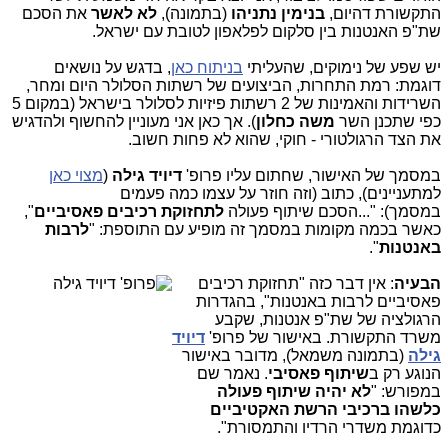
התקשורת דהיום,
בנימין נתניהו
(בתמונה),
לא לאשר
את הסכם
שת"פ האנטנות בין סלקום לפלאפון לטובת עם ישראל.
יש שפע של נימוקים, שהעליתי
בניתוח כאן
, בדגש על נושאים
דוגמת: רמת התחרות, הביצועים של רשתות הסלולר היום ומחר,
השרידות והאמינות של 2 רשתות פיזיות לסלולר בישראל (במקום 5
כפי שתכנן השר
משה כחלון
). אך כאן אני מעוניין להחשוף ולהדגיש
את הצד הרגולטורי - חוקי, שהוא לא פחות חשוב.
במסמך של האישור, שחתום עליו פרופ'
דיויד גילה
(
מצוי כאן
למתעניינים), כתוב (וזה חוזר על עצמו כמה פעמים
במסמך): "...הסכם שיתוף פעולה
לתחזוקת רכיבים פאסיביים
",
כאשר בכמה מקומות במסמך זה מופיע עם התוספת: "
לרבות
באנטנות
".
הבעיה
: אין דבר כזה "תחזוקת רכיבי
ם
פאסיביים לרבות באנטנות", בהגדרות
הרגולציה של שת"פ אנטנות, שקבע
משרד התקשורת. באישור של פרופ'
דיויד
גילה
(בתמונה משמאל), מדובר באישור
הנוגע רק ב
שיתוף פאסיבי
. נאמר שם
במפורש: "
לא יהיה שיתוף פעולה
כלשהו
ברכיבי הרשת האקטיביים
כדוגמת משדרי הרדיו והתמסורת".