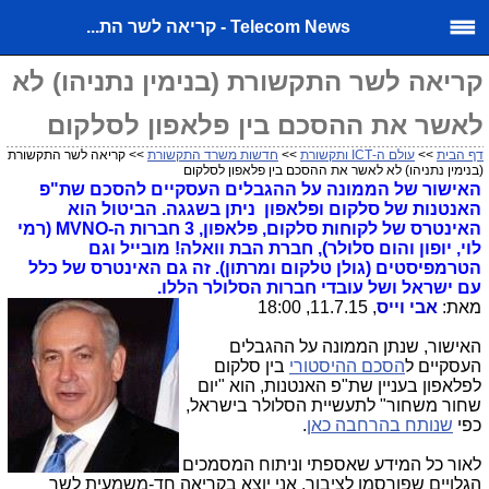
Telecom News - קריאה לשר הת...
קריאה לשר התקשורת (בנימין נתניהו) לא
לאשר את ההסכם בין פלאפון לסלקום
דף הבית
>>
עולם ה-ICT ותקשורת
>>
חדשות משרד התקשורת
>> קריאה לשר התקשורת
(בנימין נתניהו) לא לאשר את ההסכם בין פלאפון לסלקום
האישור של הממונה על ההגבלים העסקיים להסכם שת"פ
האנטנות של סלקום ופלאפון ניתן בשגגה. הביטול הוא
האינטרס של לקוחות סלקום, פלאפון, 3 חברות ה-MVNO (רמי
לוי, יופון והום סלולר), חברת הבת וואלה! מובייל וגם
הטרמפיסטים (גולן טלקום ומרתון). זה גם האינטרס של כלל
עם ישראל ושל עובדי חברות הסלולר הללו.
מאת:
אבי וייס
, 11.7.15, 18:00
האישור, שנתן הממונה על ההגבלים
העסקיים ל
הסכם ההיסטורי
בין סלקום
לפלאפון בעניין שת"פ האנטנות, הוא "יום
שחור משחור" לתעשיית הסלולר בישראל,
כפי
שנותח בהרחבה כאן
.
לאור כל המידע שאספתי וניתוח המסמכים
הגלויים שפורסמו לציבור, אני יוצא בקריאה חד-משמעית לשר