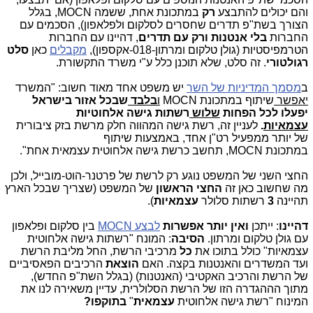
והם יכולים להתבצע
רק
במתכונת אחת, ששמה MOCN, בגלל
הצורך בשת"פ תדרים שחסרים לסלקום ולפלאפון), הסכמים עם
החברות
בלי אנטנות ורק עם תדרים
, דהיינו עם החברות
הטרמפיסטיות (גולן טלקום ומרתון-018-אקספון),
מקבלים
כאן
סלט
רגולטורי
. זה סלט, שלא תוכנן כלל ע"י משרד התקשורת.
ב
מסמך המדיניות של השר
יש משפט אחד מאוד חשוב: "המשרד
יאפשר
שיתוף במתכונת MOCN
ו
בלבד
שבכל אזור בישראל
יפעלו לכל הפחות
שלוש
רשתות גישה אלחוטיות
עצמאיות
.
לעניין זה, רשת גישה המהווה חלק מרשת בזק ציבורית
של יותר ממפעיל רט"ן אחד, באמצעות שיתוף
במתכונת
,MOCN
תחשב כרשת גישה אלחוטית עצמאית אחת
".
החצי השני של המשפט נוגע רק לרשת של פרטנר-הוט-מובייל, ולכן
מה שחשוב כאן זה
החצי הראשון
של המשפט (שצריך שבכל הארץ
תהיינה
3
רשתות סלולר
עצמאיות
).
דהיינו
: ייתכן
ואין יותר אפשרות
לבצע MOCN
בין סלקום ופלאפון
עם גולן טלקום ומרתון.
הסיבה
: המונח "רשתות גישה אלחוטית
עצמאיות" כולל בתוכו את
כל
מרכיבי הרשת, החל מליבת הרשת
ועד המשדרים והאנטנות בקצה. האם
הוצאת
הרכיבים הפאסיביים
של הרשת והרכיב האקטיבי (האנטנות) (בגלל השת"פ החדש),
מתוך הההגדרה הזו של הרשת הסלולרית, עדיין משאירה לנו את
המינוח "רשת גישה אלחוטית
עצמאית
"
בתוקפו?