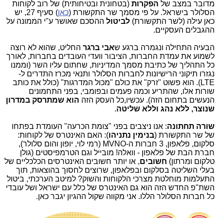
מדובר במצב של
הפקרות
(בטחונית ובטיחותית) של רוב לקוחות
הסלולר בישראל. על פי מסמך שר התקשורת (
כאן
) סעיף 27, יש
כאן עילה (לשר התקשורת)
לביטול
ההסכם שאושר ע"י הממונה על
ההגבלים העסקיים.
הבעיה התחילה ונגמרה ברגע ש
אבי ברגר
החליט, שהוא לא רוצה
לשמוע את עמדת החברות, הציבור וועדי העובדים בחברות, לאורך
כל התהליך של כתיבת מסמך המדיניות, שחתום עליו השר (וממנו
נגזרו תיקוני הרישיונות לחברות הסלולר ותנאי מכרז התדרים ל-
LTE). הוא פשוט "זרק" את כולם "מכול המדרגות" (כולל את כותב
שורות אלו, שהתריע וכמה פעמים ובפומבי, בפני התחמונים
הנעשים בתחום הזה). עכשיו,כל העסק הזה
הוא שמתרסק במדרון
שנוצר, ללא נהג וללא שליטה
.
שורה תחתונה
: אנו ניצבים בפני "צומת הכרעה" העומדת בפתחו
של שר התקשורת (
בנימין נתניהו
): האם האינטרס של לקוחות:
סלקום, פלאפון, 3 חברות ה-MVNO (רמי לוי, יופון והום סלולר),
חברת הבת של פלאפון - וואלה! מובייל וגם הטרמפיסטים (גולן
טלקום ומרתון)
חשובים
, או יותר חשובים האינטרסים הכלכליים של
בעלי השליטה בסלקום ובפלאפון, שרוצים לחסוך בהוצאות, תוך
התעלמות מוחלטת מצרכי הלקוחות והשוק? למיטב הערכתי, ביטול
השת"פ החדש הזה הוא גם האינטרס של כלל עם ישראל ושל עובדי
כל חברות הסלולר הללו. אני מקווה שקול ההגיון יגבר כאן.