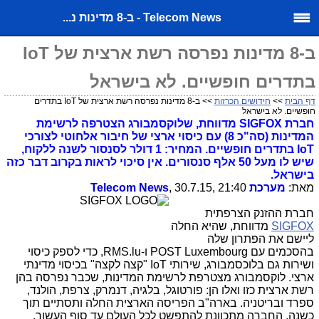
Telecom News - ב-8 מדינות נ...
ב-8 מדינות נפרסה רשת ארצית של IoT
בתדרים חופשיים. לא בישראל
דף הבית
>>
חידושים הכרזות
>> ב-8 מדינות נפרסה רשת ארצית של IoT בתדרים
חופשיים. לא בישראל
חברת SIGFOX מדווחת, שלוקסמבורג הצטרפה לרשימת
המדינות (סה"כ 8) עם כיסוי ארצי של חיבור אלחוטי לצורכי
IoT בתדרים חופשיים. המחיר: 1 דולר לסנסור לשנה ללקוח,
שיש לו מעל 50 אלף סנסורים. אין סיכוי לראות בקרוב דבר כזה
בישראל.
מאת:
מערכת Telecom News
, 30.7.15, 21:40
חברת ההזנק הצרפתית
SIGFOX
מדווחת, שהיא החלה
ליישם את הפתרון שלה
בהסכמים עם POST Luxembourg ו-RMS.lu, כדי לספק כיסוי
ושירות גם בלוכסמבורג, שירותי IoT "קצה לקצה" בכיסוי מדינתי
ארצי. לוקסמבורג מצטרפת לרשימת המדינות, שכבר נפרסה בהן
רשת ארצית כזו ואלו הן: פורטוגל, בלגיה, דנמרק, צרפת, הולנד,
ספרד ובריטניה. בארה"ב הפריסה הארצית החלה ותסתיים תוך
כשנה. החברה מתכוונת להתפשט לכל העולם עד סוף העשור.