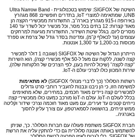
השיטה של SIGFOX: שימוש בטכנולוגיית Ultra Narrow Band -
UNB, שמתאימה למוצרי IoT, בתדרים חופשיים: 868 מגהרץ
באירופה ו-915 מגהרץ בארה"ב. התשדורות ממכשירי הקצה הן
מאוד קצרות: 12 בתים בכל מסר, וכל מכשיר יכול לשדר עד 140
מסרים ליום. בגלל שיטת השידור, התשדורות מגיעות למרחקים
עצומים (עד לכאלף ק"מ), ומדינות בסדר גודל של צרפת או ספרד
מכוסות בכ-1,200 עד 1,300 אנטנות.
הייתרון הגדול של השיטה של SIGFOX (שגובה 1 דולר למכשיר
קצה לשנה, ללקוח עם מעל ל-50 אלף מכשירי קצה), הוא השירות
"קצה לקצה" (שיכול להיות בענן, לפי הצרכים של הלקוחות שלה),
שירות המכוון כולו לצרכי עולם ה-IoT.
רשתות הסלולר (כך לדברי מנהלי SIGFOX)
לא מתאימות
למשימה הזו, כי הן ניבנו ונבנות להעביר רוחבי סרט גדולים
למכשירים קצה ניידים מאוד חכמים, במחירים, שלא מתאימים
בכלל לעולם ה-IoT. עולם ה-IoT מורכב כמעט כולו ממכשירי קצה
נייחים קטנים עד זעירים, עם מעט מאוד חוכמה וצרכי שידור וקליטה
ממש זניחים, בהשוואה לסמארטפון, עם צורך עליון לחסוך
באנרגיה..
חברת SIGFOX משתפת פעולה עם חברות הסלולר. כך, שניתן
להשתמש באותה אנטנה סלולרית גם כדי להתקין עליה את הרשת
של SIGFOX, בלי לגרום לאיזו הפרעה לרשת הסלולר.