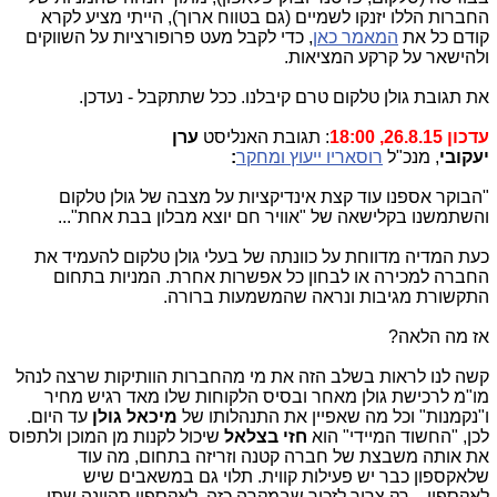
החברות הללו יזנקו לשמיים (גם בטווח ארוך), הייתי מציע לקרא
קודם כל את
המאמר כאן
, כדי לקבל מעט פרופורציות על השווקים
ולהישאר על קרקע המציאות.
את תגובת גולן טלקום טרם קיבלנו. ככל שתתקבל - נעדכן.
עדכון 26.8.15, 18:00
: תגובת האנליסט
ערן
יעקובי
, מנכ"ל
רוסאריו ייעוץ ומחקר
:
"הבוקר אספנו עוד קצת אינדיקציות על מצבה של גולן טלקום
והשתמשנו בקלישאה של "אוויר חם יוצא מבלון בבת אחת"...
כעת המדיה מדווחת על כוונתה של בעלי גולן טלקום להעמיד את
החברה למכירה או לבחון כל אפשרות אחרת. המניות בתחום
התקשורת מגיבות ונראה שהמשמעות ברורה.
אז מה הלאה?
קשה לנו לראות בשלב הזה את מי מהחברות הוותיקות שרצה לנהל
מו"מ לרכישת גולן מאחר ובסיס הלקוחות שלו מאד רגיש מחיר
ו"נקמנות" וכל מה שאפיין את התנהלותו של
מיכאל גולן
עד היום.
לכן, "החשוד המיידי" הוא
חזי בצלאל
שיכול לקנות מן המוכן ולתפוס
את אותה משבצת של חברה קטנה וזריזה בתחום, מה עוד
שלאקספון כבר יש פעילות קווית. תלוי גם במשאבים שיש
לאקספון... רק צריך לזכור שבמקרה כזה, לאקספון תהיינה שתי