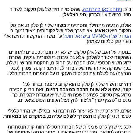
כ"כ,
ניתחנו כאן בהרחבה
, שהסיכוי היחיד של גולן טלקום לשרוד
הוא: רכישת ע"י מרתון (
חזי בצלאל
).
אולם, הבעיה מתחילה ומסתיימת
בשווי
של גולן טלקום. אם גולן
טלקום היא
MVNO
, אזי הערך שלה ושל לקוחותיה מאוד נמוך, כי
המודל של ה-MVNO בישראל חוסל
ע"י משרד התקשורת הישראלי
(וע"י גולן טלקום עצמה).
בנוסף, על הגב של גולן טלקום יש לא רק חובות כספיים לאחרים
(שהקונה יצטרך לשלם), אלא גם גיבנת רגולטורית ענקית, שטרם
ידוע השווי הכספי שלה: הפרה של החוקים, התקנות והרישיון שלה,
בכך שפרקה את הרשת שלה בדור 3. דהיינו: הקונה יצטרך (ככל
הנראה) גם לשלם את הקנסות הענקיים על ההפרות הרבות הללו.
דהיינו
: השווי של גולן טלקום הוא קרוב לרצפה וברור לכל
קונה,
שהיא לא שווה הרבה במצבה דהיום
. זאת בדיוק הסיבה
מדוע גולן טלקום לפתע חשפה היום, שהיא עומדת למכירה. כך,
מנסים "להציף ערך" וליצור לחץ אצל הקונים הפוטנציאליים.
אולם, להערכתי, זה לא יעזור לה הרבה (או בכלל). יש מחיר כלכלי
לטעויות וגולן טלקום
תצטרך לשלם עליהם, במוקדם או במאוחר
.
לכל מי שרץ לרכוש מניות של חברות הסלולר הוותיקות הנסחרות
בבורסה (סלקום, פרטנר ובזק-פלאפון), מתוך הנחה שהמניות של