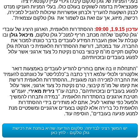
בעלי המניות של גולן טלקום קיבלו גילויי עניין לקונסולידציה
פוטנציאלית בדומה לשווקים בעולם כולו. בעלי המניות העניקו מנדט
לבנק השקעות להעריך ולבחון אפשרויות שיכולות להוביל למכירה,
רכישה, מיזוג, אך עם זאת גם לשמור את גולן טלקום עצמאית".
עדכון 1.9.15, 09:00
: ההסתדרות הלאומית, הארגון היציג של עובדי
'גולן טלקום' שלחה מכתב חריף למנכ"ל גולן טלקום,
מיכאל גולן
ובו
קובלת על אופן העברת המידע לעובדים בדבר כוונתו למכור את
החברה. עוד במכתב, דורשת ההסתדרות הלאומית כי הנהלת גולן
טלקום תקיים מו"מ קיבוצי בטרם נקיטת כל צעד ארגוני אשר עלול
לפגוע בעובדים ובזכויותיהם.
"התנהלות זו בה אתם בוחרים להודיע לעובדים באמצעות דואר
אלקטרוני ולכולי עלמא דרך כתבה ב"כלכליסט" על כוונתכם להעמיד
את החברה למכירה הנה פוגענית...ההסתדרות הלאומית דורשת
את קיומו של מו"מ קיבוצי, טרם נקיטת כל צעד ארגוני, אשר עלול
לפגוע בעובדים ובזכויותיהם", כתבה עו"ד
נירית מאירי
, יועמ"ש
חטיבת ארגונים בהסתדרות הלאומית. "במידה ותבחרו להמשיך
ולפעול כפי שתואר לעיל, אתם לא מותירים בידי ההסתדרות
הלאומית כל ברירה אלא לנקוט בצעדים ארגוניים ומשפטיים מנת
למנוע פגיעה בעובדים", הוסיפה עוד.
יש המשך רציני לבדיחה: סלקום הודיעה שהיא בוחנת את רכישת
גולן טלקום - לחץ כאן