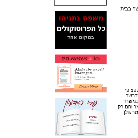
המסמכים בנושא בזק-
Yes (תיק 4000)
מוכיחים "תפירת תיק"
לאיש הלא נכון! -
כאן
עובדות ומסמכים
המוסתרים מהציבור:
האם ביבי כשר
תקשורת עזר לקב'
בזק? -
כאן
מה מקור ה-Fake
News שהביא לתפירת
תיק לביבי והעלמת
החשודים הנכונים -
כאן
אחת הרגליים של "תיק
4000 התפור"
התמוטטה היום
בניצחון (כפול) של בזק
-
כאן
איך כתבות מפנקות
הפכו לפתע לטובת