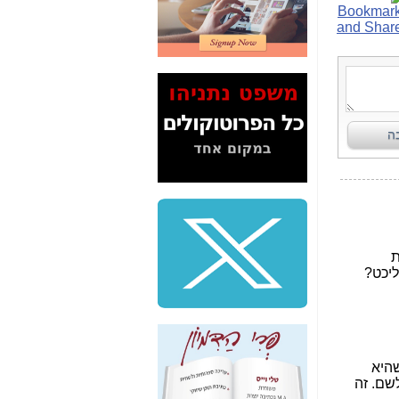
2" על תעלולי השר
משה כחלון -
כאן
המשך חשיפת הבלוף
ששמו "מהפיכת
הסלולר" ואיך מסרסים
את הנתונים לציבור -
כאן
סיכום ביקור בסיליקון
ואלי - למה 3 הגדולות
משקיעות ומפתחות
באותם תחומים -
כאן
שלמה פילבר (עד
לאחרונה מנכ"ל משרד
התקשורת) - עד
מדינה? הצחקתם
אותי! -
כאן
"יש אפליה בחקירה"?
חשיפה: למה השר
משה כחלון לא נחקר
עד היום? -
כאן