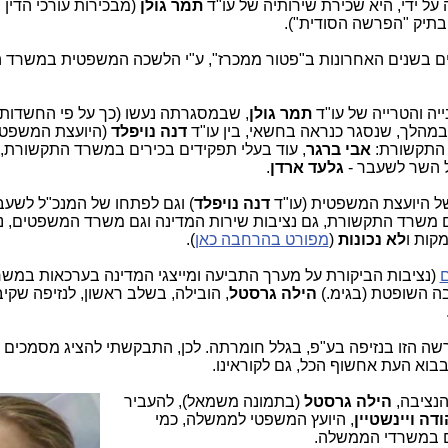
ל ידי, היא שכירת שירותיה של עו"ד
תמר גולן
(מבכירות עורכי הדין 
בתיק "הפרשה הסודית").
ים בשנים האחרונות ב"פטור ממכרז", ע"י הלשכה המשפטית במשרד 
ה והטרייה של עו"ד
תמר גולן
, שבמסגרתה נעשו (כך על פי החשדות
 במהלך, שנסגר כנראה בחשאי, בין עו"ד
דנה נויפלד
(היועצת המשפטי
 התקשורת:
אבי ברגר
, עוד בעלי תפקידים בכירים במשרד התקשורת,
של השר לשעבר -
גלעד ארדן
.
ל היועצת המשפטית (עו"ד
דנה נויפלד
) וגם לפתחו של המנכ"ל לשע
ם משרד התקשורת, גם נציבות שירות המדינה וגם משרד המשפטים, ני
קות ו
לא נכונות
(
מפורט בהרחבה כאן
).
(נציבות הביקורת על מערך התביעה ומייצגי המדינה בערכאות במש
ה השופטת (בגימ.)
הילה גרסטל
, הובילה, בשלב ראשון, לנזיפה שקיב
ה הזו בנזיפה בע"פ, בגלל חומרתה. לכן, התבקשתי להציג מסמכים 
בבוא העת אחשוף הכל, גם לקוראינו.
הנציבה,
היל
ה גרסטל
(בתמונה משמאל), להעביר
דה ויינשטיין
, היועץ המשפטי לממשלה, כמי
ים במשרדי הממשלה.