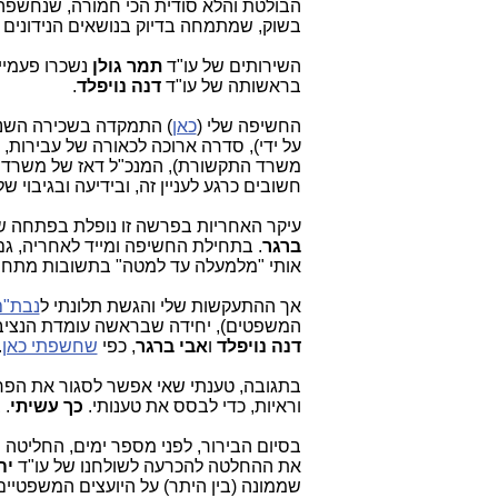
הבולטת והלא סודית הכי חמורה, שנחשפה ע
בשוק, שמתמחה בדיוק בנושאים הנידונים 
השירותים של עו"ד
תמר גולן
נשכרו פעמי
בראשותה של עו"ד
דנה נויפלד
.
החשיפה שלי (
כאן
) התמקדה בשכירה השניי
על ידי), סדרה ארוכה לכאורה של עבירות,
משרד התקשורת), המנכ"ל דאז של משרד
חשובים כרגע לעניין זה, ובידיעה ובגיבוי 
עיקר האחריות בפרשה זו נופלת בפתחה ש
ברגר
. בתחילת החשיפה ומייד לאחריה, ג
אותי "מלמעלה עד למטה" בתשובות מתחמ
אך ההתעקשות שלי והגשת תלונתי ל
נבת"ם
המשפטים), יחידה שבראשה עומדת הנציב
דנה נויפלד
ו
אבי ברגר
, כפי
שחשפתי כאן
.
בתגובה, טענתי שאי אפשר לסגור את הפרש
וראיות, כדי לבסס את טענותי.
כך עשיתי
. 
בסיום הבירור, לפני מספר ימים, החליטה 
את ההחלטה להכרעה לשולחנו של עו"ד
יהו
שממונה (בין היתר) על היועצים המשפטי