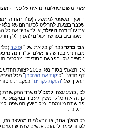
זאת, משום שתלונתי נראית על פניה - מוצ
היועץ המשפטי לממשלה (עו"ד
יהודה וינש
שכבר בוצעה, להחליט לסגור הנושא בלא ל
את עו"ד
דנה נויפלד
, או להעביר את כל ה
המעורבים בפרשה יכולים להפוך ללקוחות
אבי ברגר
כבר "קיבל את שלו" ו
פוטר
(בלי 
מבחינתי בפרשה זו. אולם, עו"ד
דנה נויפל
נוספים של "הפרשה הסודית", מהלכים ה
אני הצעתי בסוף מא
דף חדש", "ל
נקות את השולחן
" מכל הפרשי
תהליך של "
הפקת לקחים
" בעקבות פיטורי 
לכן, כרגע עצתי למנכ"ל משרד התקשורת (
כך, היא תוכל להמשיך לעבוד במקצוע שלה 
פרישתה מיוזמתה, מול היועץ המשפטי לממשל
התלונה.
כל מהלך אחר, או התעלמות מהעצה הזו, יה
לגרור עימה לתהום, אנשים שהיו שותפים 