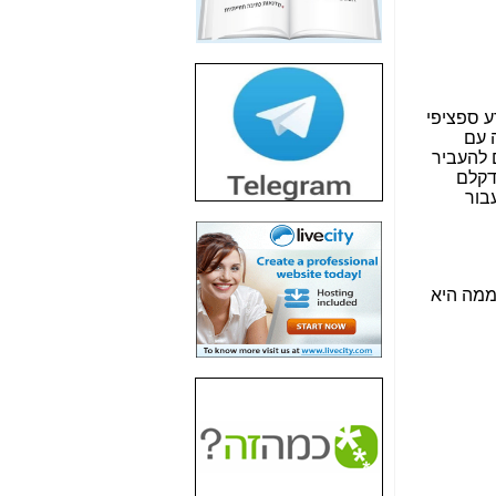
חשיפת חשד לשחיתות
הדומה לזו של "תיק
4000" אך בתחום
הסלולר -
כאן
חשיפת מה שלא
רוצים שתדעו בעניין
פריסת אנלימיטד
(בניחוח בלתי נסבל) -
כאן
חשיפה: איוב קרא
אישר לקבוצת סלקום
בדיוק מה שביבי אישר
ל-Yes ולבזק -
כאן
האם השר איוב קרא
היה צריך בכלל לחתום
על האישור, שנתן
לקבוצת סלקום? -
כאן
האם ביבי וקרא קבלו
בכלל תמורה עבור
ההטבות הרגולטוריות
שנתנו לסלקום? -
כאן