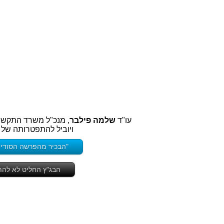
עו"ד
שלמה פילבר
, מנכ"ל משרד התקשור
ויוביל להתפטרותה של
"הבכיר מהפרשה הסודית
הבג"ץ החליט לא להת