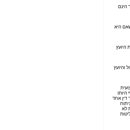
הנאה שהיא מיסודות
עבירת השוחד? -
כאן
שערוריית הקנס הענק
על בזק וחשיפת
"תעודת הביטוח" של
נתניהו בתיק 4000 -
כאן
ערוץ 20: "תיק תפור":
אבי וייס חושף את
מחדלי "תיק 4000" -
כאן
התבלבלתם: גיא פלד
הפך את כחלון, גבאי
ואילת לחשודים
המרכזיים בתיק 4000 -
כאן
פצצות בתיק 4000:
האם היו בכלל
התנגדויות למיזוג
בזק-יס? -
כאן