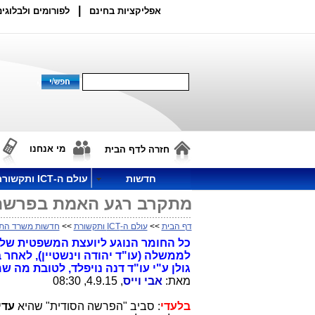
|
אפליקציות בחינם
לפורומים ולבלוגים
מי אנחנו
חזרה לדף הבית
חדשות
עולם ה-ICT ותקשורת
מתקרב רגע האמת בפרשה
דף הבית
>>
עולם ה-ICT ותקשורת
>>
חדשות משרד הת
כל החומר הנוגע ליועצת המשפטית של 
לממשלה (עו"ד יהודה וינשטיין), לאחר
גולן ע"י עו"ד דנה נויפלד, לטובת מה ש
מאת:
אבי וייס
, 4.9.15, 08:30
בלעדי
: סביב "הפרשה הסודית" שהיא
עדי