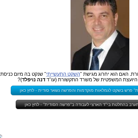
ת. האם הוא יחרוג מגישת "
השקט התעשייתי
" שנקט בה מיום כניסתו
 היועצת המשפטית של משרד התקשורת (עו"ד
דנה נויפלד
)?
" פרש בשקט לגמלאות מוקדמות והפרשה נשאר סודית - לחץ כאן
ערב בהחלטת בי"ד הארצי לעבודה ב"פרשה הסודית" - לחץ כאן