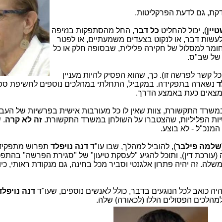
דקת, גם לדעת הפרקליטות.
טיין
), יכול להחליט
כל דבר
, החל מהסתפקות בנזיפה
עשות דבר, או לנקוט בצעדים משמעתיים, או לפטר
חומר למסלול של חקירה פלילית, שבסופה חלק או כל
 של שב"ס.
כל קשר לפרשה זו). כך, שהוא הפסיק להיות מעניין
ד
נשארה בתפקידה. במקביל, התחלתי במהלכים נוספים לחשיפת ספ
נמצאים כעת באמצע הדרך.
י 2015 לצוות החדש במשרד התקשורת, צוות שאין לו כל מעורבות אישית בפרשיות של ה
ות הפליליות, שהצטברו על השולחן במשרד התקשורת.
זה לא קרה
. 
המנכ"ל - לא בוצע.
שלמה פילבר
), להוביל למהלך, שבו עו"ד
דנה נויפלד
תפרוש מתפקיד
(עורכת דין), ותוכל להגיע "לעסקת טיעון" של "סגירת הפרשה" בהתפט
ה. זה יהיה פתרון אלגנטי וסביר מכל בחינה, גם מנקודת ראותי, כיו
יה כואב לכל הנוגעים בדבר, כולל לאנשים נוספים, שעו"ד
דנה נויפלד
למהלכים הפסולים הללו (לכאורה) שלה.