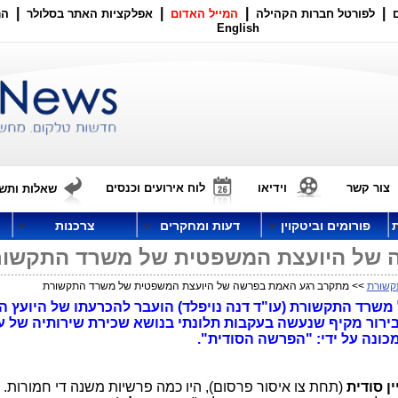
|
|
|
|
לפורטל חברות הקהילה
המייל האדום
אפלקציות האתר בסלולר
הר
English
צור קשר
וידיאו
לוח אירועים וכנסים
שאלות ותשו
פורומים וביטקוין
דעות ומחקרים
צרכנות
 של היועצת המשפטית של משרד התקשור
קשורת
>> מתקרב רגע האמת בפרשה של היועצת המשפטית של משרד התקשורת
משרד התקשורת (עו"ד דנה נויפלד) הועבר להכרעתו של היועץ 
 בירור מקיף שנעשה בעקבות תלונתי בנושא שכירת שירותיה של ע
מכונה על ידי: "הפרשה הסודית".
ין סודית
(תחת צו איסור פרסום), היו כמה פרשיות משנה די חמורות.