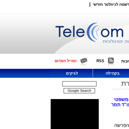
|
שמה לניוזלטר חודשי
RSS
המייל האדום
בות
בקהילה
לגיקים
ת
המשפטי
ו"ד תמר
 הפרשה