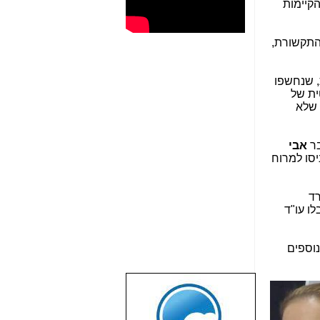
הקיימות
התקשורת,
, שנחשפו
ת של
 שלא
בר
אבי
סו למרוח
רד
לו עו"ד
נוספים
שבוע טוב לכל
הגולשים באשר
הם!!!