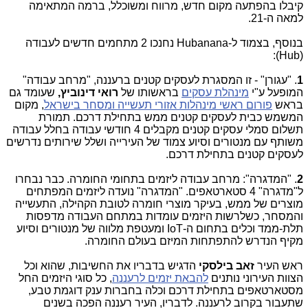
קיבלו בהפתעה מקום חדש, מרווח ומשוכלל, ברמה המתאימה
למאה ה-21.
בנוסף, בצמוד ל-Hubanana נחנכו 2 מתחמים חדשים לעבודה
(Hub):
1
. "עגורן" - זו המסגרת לעסקים קטנים ברעננה, "מרחב עבודה"
המופעל ע"י
מינהלת עסקים
בראשותו של
רואי דינוביץ,
שעומד גם
בראש
פורום ראשי מינהלות אזורי תעשייה ומסחר בישראלׂ
, מקום
המשמש כבית לעסקים קטנים ממש בתחילת דרכם. תמורת
תשלום סמלי עסקים קטנים מקבלים 4 חודשי עבודה בחלל עבודה
משותף עם מנטורים וסיוע צמוד של העירייה ושלל שירותים נדרשים
לעסקים קטנים בתחילת דרכם.
2
. "המדגרה": מרחב עבודה ליזמים בתחומי החומרה. כבר נבחרו
ל"מדגרה" 4 סטארטאפים. "המדגרה" נועדה ליזמים המפתחים
מוצרים של ממש, בעיקר מוצרי חומרה לטובת הקהילה, התעשייה
והמסחר, כשלרשות היזמים עומדות במתחם העבודה מדפסות
תלת-ממד וכלים בתחום ה-IoT ומעטפת מלווה של מנטורים וסיוע
מקיף הנדרש להתפתחות המיזם בעולם החומרה.
ראש העיר
זאב בילסקי
הדגיש בדבריו את החשיבות, שהוא וכל
הצוות העירוני נותנים
להבאת יזמים לרעננה
, כל סוגי היזמים החל
מסטארטאפים בתחילת דרכם וכלה בחברות ענק דוגמת טבע,
שתעבור בקרוב לרעננה. לדבריו, העיר רעננה הפכה בשנים