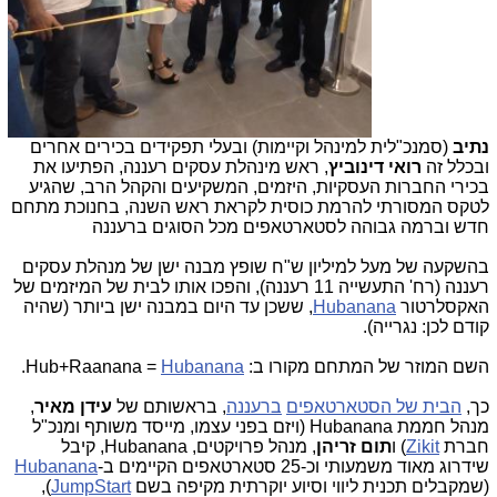
נתיב
(סמנכ"לית למינהל וקיימות) ובעלי תפקידים בכירים אחרים
ובכלל זה
רואי דינוביץ
, ר
אש מינהלת עסקים רעננה, הפתיעו את
בכירי החברות העסקיות, היזמים, המשקיעים והקהל הרב, שהגיע
לטקס המסורתי להרמת כוסית לקראת ראש השנה, בחנוכת מתחם
חדש וברמה גבוהה לסטארטאפים מכל הסוגים ברעננה
בהשקעה של מעל למיליון ש"ח שופץ מבנה ישן של מנהלת עסקים
רעננה (רח' התעשייה 11 רעננה), והפכו אותו לבית של המיזמים של
האקסלרטור
Hubanana
, ששכן עד היום במבנה ישן ביותר (שהיה
קודם לכן: נגרייה).
השם המוזר של המתחם מקורו ב:
Hubanana
Hub+Raanana =
.
כך,
הבית של הסטארטאפים
ברעננה
, בראשותם של
עידן מאיר
,
מנהל חממת Hubanana (ויזם בפני עצמו, מייסד משותף ומנכ"ל
חברת
Zikit
) ו
תום זריהן
, מנהל פרויקטים, Hubanana, קיבל
שידרוג מאוד משמעותי וכ-25 סטארטאפים הקיימים ב-
Hubanana
(שמקבלים תכנית ליווי וסיוע יוקרתית מקיפה בשם
JumpStart
),