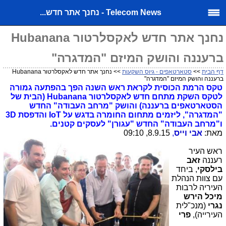
Telecom News - נחנך אתר חדש...
נחנך אתר חדש לאקסלרטור Hubanana
ברעננה והושק המיזם "המדגרה"
דף הבית
>>
סטארטאפים - גיוס השקעות
>> נחנך אתר חדש לאקסלרטור Hubanana
ברעננה והושק המיזם "המדגרה"
טקס הרמת הכוסית לקראת ראש השנה הפך בהפתעה גמורה
לטקס השקת מתחם חדש לאקסלרטור Hubanana (הבית של
הסטארטאפים ברעננה) והושק "מרחב העבודה" החדש
"המדגרה", ליזמים מתחום החומרה בדגש על IoT והדפסת 3D
ו"מרחב העבודה" החדש "עגורן" לעסקים קטנים.
מאת:
אבי וייס
,
8.9.15, 09:10
ראש העיר
רעננה
זאב
בילסקי
, ביחד
עם צוות הנהלת
העיריה לרבות
מיכל הירש
נגרי
(מנכ"לית
העירייה),
פרי