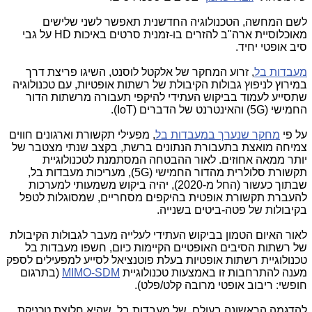
לשם המחשה, הטכנולוגיה החדשנית תאפשר לשני שלישים
מאוכלוסיית ארה"ב להזרים בו-זמנית סרטים באיכות
HD
על גבי
סיב אופטי יחיד.
מעבדות בל
, זרוע המחקר של אלקטל לוסנט, השיגו פריצת דרך
במירוץ לניפוץ גבולות הקיבולת של רשתות אופטיות, עם טכנולוגיה
שתסייע לעמוד בביקוש העתידי להיקפי תעבורה מרשתות הדור
החמישי (5G) והאינטרנט של הדברים (IoT).
על פי
מחקר שנערך במעבדות בל
, מפעילי תקשורת וארגונים חווים
צמיחה מואצת בתעבורת הנתונים ברשת, בקצב שנתי מצטבר של
יותר ממאה אחוזים. לאור ההבטחה המסתמנת לטכנולוגיית
תקשורת סלולרית מהדור החמישי (
5G
), מעריכות מעבדות בל,
שבתוך כעשור (החל מ-2020), יהיה ביקוש משמעותי למערכות
להעברת תקשורת אופטית בהיקפים מסחריים, שמסוגלות לטפל
בקיבולות של פטה-ביטים בשנייה.
לאור האיום הטמון בביקוש העתידי לעלייה מעבר לגבולות הקיבולת
של רשתות הסיבים האופטיים הקיימות כיום, חשפו מעבדות בל
טכנולוגיית רשתות אופטיות בעלת פוטנציאל לסייע למפעילים לספק
מענה להתרחבות זו באמצעות טכנולוגיית
MIMO-SDM
(בתרגום
חופשי: ריבוב אופטי מרובה קלט/פלט).
להדגמה הראשונה בעולם, של מעבדות בל, שהיא חלוצת טכניקת