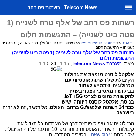
Telecom News - רשתות פס רחב...
רשתות פס רחב של אלף טרה לשנייה (1
פטה ביט לשנייה) – התגשמות חלום
דף הבית
>>
פיתוחים חדשים וצ'יפים
>> רשתות פס רחב של אלף טרה לשנייה (1 פטה ביט
לשנייה) – התגשמות חלום
רשתות פס רחב של אלף טרה לשנייה (1 פטה ביט לשנייה) –
התגשמות חלום
מאת:
מערכת
Telecom News
,
24.11.15, 11:10
אלקטל לוסנט מנפצת את גבולות
הקיבולת של רשתות אופטיות עם
טכנולוגיה, שתסייע לעמוד
בביקוש המאסיבי הצפוי בעתיד
לתקשורת נתונים לצרכי
5G
ו-
IoT
.
בנוסף, אלקטל לוסנט דיווחה, שיש
כבר
34 רשתות של
G.fast
ברחבי העולם
. אל דאגה, זה לא יהיה
בישראל.
טכנולוגיית אב-טיפוס פורצת דרך של מעבדות בל תגדיל את
קיבולות הרשתות האופטיות ביותר מפי 10, ותגבר על רף הקיבולת
של נוסחת "
גבול שאנון
" בסיבים סטנדרטים.