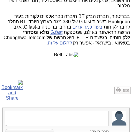
הראשונים, שמקבלים את ה-
G.fast
באוסטרליה, הם תושבי העיר
מלבורן.
בבריטניה, חברת הבזק
BT
חיברה כבר אלפיים לקוחות בעיר
Huntigdon
בשירות
G.fast
של 330 מגה בערוץ היורד. BT החלה
לחבר לקוחות
בעוד כמה ערים
ברחבי בריטניה ב-G.fast. אגב,
הרשת הראשונה בעולם, שמספקת
G.fast
מלא ומסחרי
ללקוחותיה, בגישת ה-
FTTP
, היא הרשת של
Chunghwa Telecom
בטאיוואן. בישראל - אפשר רק
לחלום על זה
.