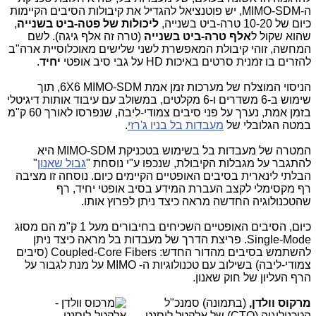
ה-
MIMO-SDM
, יש פוטנציאל להגדיל את קיבולות הסיבים הקיימות
כיום של 10-20 טרה-ביט בשנייה,
ליכולות של פטה-ביט בשנייה
,
שהוא שקול ל
אלף טרה-ביט בשנייה
(טרה זה אלף גיגה). לשם
המחשה, זוהי קיבולת המאפשרת לשני שלישים מאוכלוסיית ארה"ב
להזרים בו זמנית סרטים באיכות
HD
על גבי סיב אופטי
יחיד
.
הניסוי המוצלח של מערכות זמן אמת
6X6 MIMO-SDM
, תוך
שימוש ב-6 משדרים ו-6 מקלטים, במשולב עם עיבוד אותות דיגיטלי
בזמן אמת, נערך על פני סיבים צמודי-ליבה, שנפרסו לאורך 60 ק"מ
במטה הגלובלי של
מעבדות בל בניו ג'רזי
.
המטרה של מעבדות בל בשימוש בטכניקת
MIMO-SDM
היא
להתגבר על מגבלות הקיבולת, שנכפו ע"י נוסחת "
גבול שאנון
"
הבלתי לינארית בסיבים האופטיים הקיימים כיום. נוסחה זו מציבה
רף מקסימלי לקצב העברת המידע בסיב אופטי יחיד, רף
שהטכנולוגיה החדשה מראה כיצד ניתן לפרוץ אותו.
כיום, הסיבים האופטיים השכיחים בחיבורים מעל 1 ק"מ הם מסוג
Single-Mode
. פריצת הדרך של מעבדות בל מראה כיצד ניתן
להשתמש בסיבים מהדור החדש:
Coupled-Core Fibers
(סיבים
צמודי-ליבה) בשילוב עם טכנולוגיות ה-
MIMO
על מנת לגבור על
הרף העליון של חוק שאנון.
מרקוס וולדן,
(ב
תמונה) סמנכ"ל
הטכנולוגיה (
CTO
) של אלקטל לוסנט,