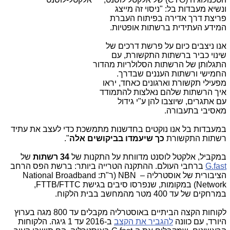
ונשיא מעבדות בל: "ניסוי זה מייצג
פריצת דרך אדירה בפיתוח העברת
המידע העתידית ברשתות אופטיות.
אנו ניצבים כיום על פרשת דרכים של
שינוי כביר ברשתות התקשורת, עם
התגלותן של הרשתות הסלולריות מהדור
החמישי ורשתות העננים שבדרך.
מפעילי תקשורת וארגונים כאחד, יראו
איך הרשתות שלהם נאלצות להתמודד
עם אתגרים, שיוצבו להן ע"י גידול
מאסיבי בתעבורה.
במעבדות בל אנו נוקטים בחדשנות מתמשכת כדי לעצב את עתיד
רשתות התקשורת
כך שיעמדו בביקושים אלה
".
במקביל, אלקטל לוסנט מדווחת על התקנות של
34 רשתות
של
G.fast
ברחבי העולם. ההתקנה הטרייה ביותר: ברשת הפס הרחב
הציבורית של אוסטרליה –
NBN
(ר"ת:
National Broadband
Network
) במקומות, שנפרסו סיבים בגישת
FTTB/FTTC
,
במרחקים של עד 400 מטר מהמחשב בבית הלקוח.
לקוחות הקצה הביתיים באוסטרליה מקבלים עד 800 מגה בערוץ
היורד, עם כוונה
להגביר את הקצב
ב-2016 עד 1 גיגה. הלקוחות