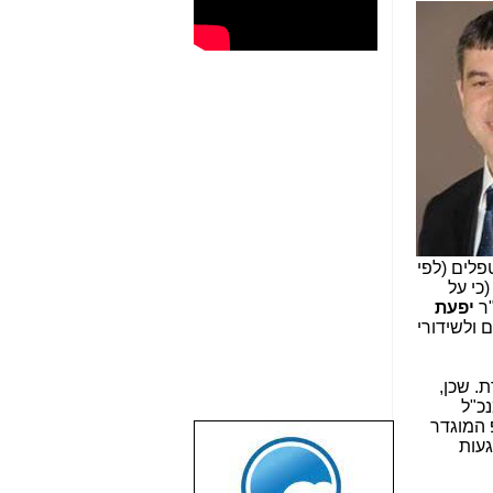
פלים (לפי
כי על
"ר
יפעת
ם ולשידורי
 שכן,
כ"ל
 המוגדר
געות
שבוע טוב לכל
הגולשים באשר
הם!!!