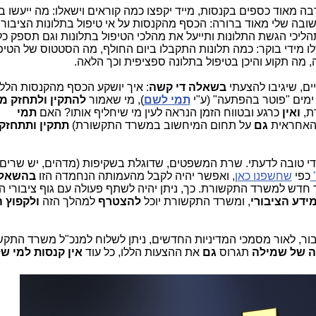
רבה מאוד כספים בקנסות, מייד יקפצו כמה קוראים וישאלו: מה ייעשו 
בה שלי מאוד ברורה: הכסף מהקנסות על אי טיפול בתלונות הציבור 
כי הגשת התלונות ותייעל את מהלכי הטיפול בתלונות וגם תספק כלי
מידי בוקר: כמה תלונות התקבלו ביום החולף, מה הסטטוס של הטיפ
 מה תקוע והיכן בטיפול בתלונה ספציפית וכך הלאה.
יים, שיגיבו להצעתי
בשאלה די קשה
: איך יושקע הכסף מהקנסות הלל
ימים "פוטר בהפתעה" (ע"י
תמי לשם
), מי שאמור
להתקין ולתחזק מ
ת,
ואין
כרגע ובטווח הזמן הנראה לעין מי שיחליף אותו? האם
תמי
 האחראית
גם
על תחום המיחשוב במשרד התקשורת)
תתקין ותתחזק
די טובה לדעתי. שרת המשפטים, שדוגלת בשקיפות (מדהים, יש שרים
"
כפי
שחשפנו כאן
, ואפשר יהיה לקבל מהעמותה הנחמדה הזו
בהשאל
ר חדש למשרד התקשורת. כך, ניתן יהיה לשתף פעולה עם גוף ציבורי ה
ידע הציבורי
, ומשרד התקשורת יוכל
להצטרף
למהלך הזה
ולקפוץ ה
בור, לאור מסמכי המדיניות החדשים, ניתן לשלוח למנכ"ל משרד התקשו
 של שמילה
תגרוס
גם
את ההצעות הללו, כל עוד
אין קנסות
למי של