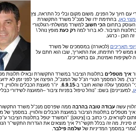
דצמבר 2015 נפתח עבורי עם חיוך על הפנים. משום מקום ובלי כל התראה, צץ
צוי כאן
, בחתימת ידו של מנכ"ל משרד התקשורת
 העוסק בתחום
הכי חשוב
למשרד ממשלתי-רגולטורי
תלונות הציבור. לא ברור למה
רק כעת
מופץ נוהל \
ה הוכן - כרגע.
יופי תאריכים
(לכאורה) במסמכים של משרד
ו
ממש ליד חתימתו, את התאריך, שבו הוא חתם על
ר
איך מטפלים
בתלונות הציבור במשרד התקשורת ובאילו תלונות מט
. מול המסמך הטרי הנ"ל של המנכ"ל, הפיצה אך לפני זמן לא ידוע (
י" המסמך עולה שהוא חובר ב-
6.9.15
, יו"ר מועצת הכבלים והלוויין, ד
ן
, למעניינים) בשם: "נוהל טיפול בפניות ציבור –המועצה לשידורי כבלי
ווין עשה
עבודה טובה בהרבה
ממה שפרסם מנכ"ל משרד התקשורת.
 מטפלים בתלונות הציבור במועצת הכבלים והלוויין. במסמך של מנ
ם לקוראים, כי כתוב בו [ציטוט]: "המשרד יטפל בתלונות הציבור ע"פ
ו סינית. מה זה בכלל תקשי"ר? איך מוצאים את הגדרות התקשי"ר הנו
לגמרי במסמך המדיניות של
שלמה פילבר
.