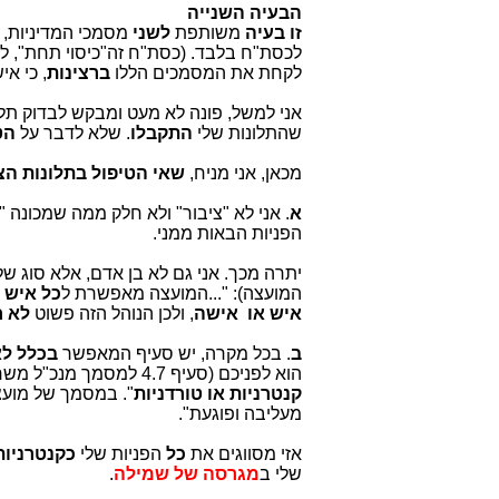
הבעיה השנייה
זו בעיה
משותפת
לשני
מסמכי המדיניות, 
לכסת"ח בלבד. (כסת"ח זה"כיסוי תחת", למ
לקחת את המסמכים הללו
ברצינות
, כי אי
שהתלונות שלי
התקבלו
. שלא לדבר על
הט
מכאן, אני מניח,
שאי הטיפול בתלונות הצ
א
. אני לא "ציבור" ולא חלק ממה שמכונה "
הפניות הבאות ממני.
יתרה מכך. אני גם לא בן אדם, אלא סוג 
המועצה): "...המועצה מאפשרת ל
כל איש 
איש או אישה
, ולכן הנוהל הזה פשוט
לא ח
ב
. בכל מקרה, יש סעיף המאפשר
בכלל לא
הוא לפניכם (סעיף 4.7 למסמך מנכ"ל משרד התקשורת, שכנראה הוכנס שם
קנטרניות או טורדניות
". במסמך של מועצת
מעליבה ופוגעת".
אזי מסווגים את
כל
הפניות שלי
כקנטרניות
שלי ב
מגרסה של שמילה
.