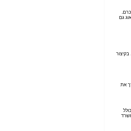
הנאה שהיא מיסודות
עבירת השוחד? -
כאן
שערוריית הקנס הענק
על בזק וחשיפת
"תעודת הביטוח" של
נתניהו בתיק 4000 -
כאן
ערוץ 20: "תיק תפור":
אבי וייס חושף את
מחדלי "תיק 4000" -
כאן
התבלבלתם: גיא פלד
הפך את כחלון, גבאי
ואילת לחשודים
המרכזיים בתיק 4000 -
כאן
פצצות בתיק 4000:
האם היו בכלל
התנגדויות למיזוג
בזק-יס? -
כאן