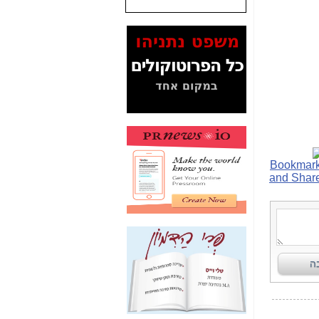
המסמכים בנושא בזק-
Yes (תיק 4000)
מוכיחים "תפירת תיק"
לאיש הלא נכון! -
כאן
עובדות ומסמכים
המוסתרים מהציבור:
האם ביבי כשר
תקשורת עזר לקב'
בזק? -
כאן
מה מקור ה-Fake
News שהביא לתפירת
תיק לביבי והעלמת
החשודים הנכונים -
כאן
אחת הרגליים של "תיק
4000 התפור"
התמוטטה היום
בניצחון (כפול) של בזק
-
כאן
איך כתבות מפנקות
הפכו לפתע לטובת