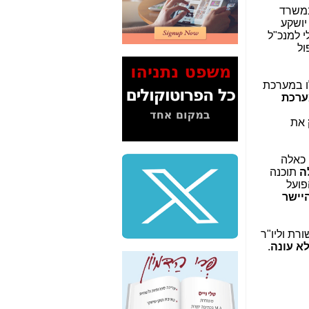
2" על תעלולי השר
במשרד
משה כחלון -
כאן
יושקע
 למנכ"ל
המשך חשיפת הבלוף
ול
ששמו "מהפיכת
הסלולר" ואיך מסרסים
את הנתונים לציבור -
ו במערכת
כאן
ערכת
סיכום ביקור בסיליקון
את
ואלי - למה 3 הגדולות
משקיעות ומפתחות
באותם תחומים -
כאן
 כאלה
ה
תוכנה
שלמה פילבר (עד
פועל
לאחרונה מנכ"ל משרד
יישר
התקשורת) - עד
מדינה? הצחקתם
אותי! -
כאן
רת וליו"ר
א עונה
.
"יש אפליה בחקירה"?
חשיפה: למה השר
משה כחלון לא נחקר
עד היום? -
כאן