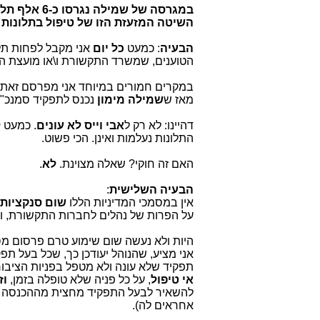
במגרסה של 
השיטה המזעזת הזו של טיפול בתלונות ה
הבעיה
: כמעט
כל יום
אני מקבל לפחות תל
הטוענים, שמשרד התקשורת ו\או מועצת הכב
במקרים חמורים במיוחד אני מפרסם זאת
מאז ש
שמילה מימון
נכנס לתפקיד סמנכ"ל
דהיינו: לא רק ל
אבי וייס
לא עונים
. כמעט
ל
התלונות נעלמות ואינן. הכי פשוט.
האם זה חוקי? שאלה מצוינת.
לא
.
הבעיה השלישית
:
אין במסמכי המדיניות הללו
שום סנקציות 
על הפרות של נהלים לחברות התקשורת, ופ
היות ולא נעשה שום שימוע טרם פרסום מסמ
אני מציע, שהנוהל יעודכן כך, שכל בעל ת
תפקיד שלא עונה ולא מטפל בפניות הציבור
אי טיפול
, על כל פניה שלא טופלה בזמן,
וז
להשאיר לבעל התפקיד מחצית מההכנסה הח
אחראים לה).