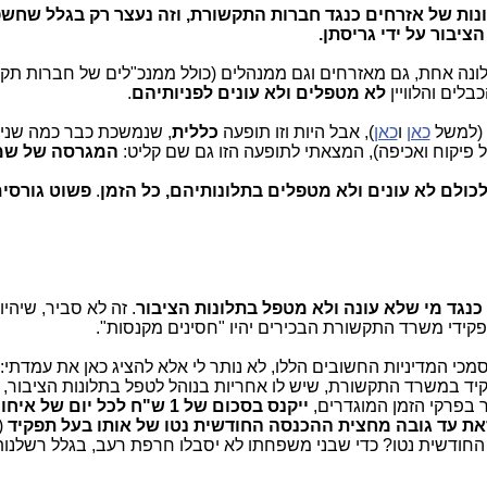
שמילה נגרסו כ-6 אלף תלונות של אזרחים כנגד חברות התקשורת, וזה נעצר רק בגלל ש
ציבור על ידי גריסתן.
ונה אחת, גם מאזרחים וגם ממנהלים (כולל ממנכ"לים של חברות תק
לים והלוויין
לא מטפלים ולא עונים לפניותיהם
.
 (למשל
כאן
ו
כאן
), אבל היות וזו תופעה
כללית
,
שנמשכת כבר כמה שני
 פיקוח ואכיפה), המצאתי לתופעה הזו גם שם קליט:
המגרסה של שמ
כולם לא עונים ולא מטפלים בתלונותיהם, כל הזמן
.
פשוט גורסי
כנגד מי שלא עונה ולא מטפל בתלונות הציבור
. זה לא סביר, שיהיו
קידי משרד התקשורת הבכירים יהיו "חסינים מקנסות".
כי המדיניות החשובים הללו, לא נותר לי אלא להציג כאן את עמדתי:
פקיד במשרד התקשורת, שיש לו אחריות בנוהל לטפל בתלונות הציבור, 
 בפרקי הזמן המוגדרים,
ייקנס בסכום של 1 ש"ח לכל יום של 
את עד גובה מחצית ההכנסה החודשית נטו של אותו בעל תפקיד
(
ודשית נטו? כדי שבני משפחתו לא יסבלו חרפת רעב, בגלל רשלנו