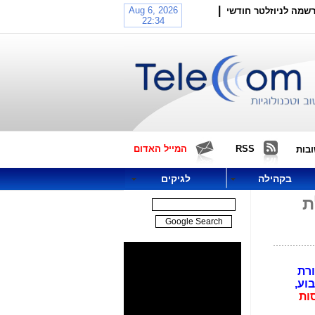
|
שמה לניוזלטר חודשי
RSS
המייל האדום
בות
בקהילה
לגיקים
ת
קשורת
וע,
ות