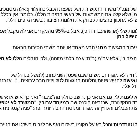
של מנכ"ל משרד התקשורת ושל מועצת הכבלים והלוויין: אלה מסמכים
י שלא קלט את המשמעות של ראשי התיבות הללו). כלומר: אין בכלל 
ש לא מתכוון ברצינות לבדוק את תלונות הציבור, בשני הגופים הללו.
אני למשל, פונה לא מעט ומבקש לבדוק תלונות שלי (או שהועברו דרכי), אבל ב-95% מהמקר
יפול בהן
.
יבור
המגיעות
ממני
נובע מאחד או יותר משתי הסיבות הבאות:
הציבור", אלא עב"מ (ר"ת: עצם בלתי מזוהה), ולכן הנהלים הללו
לא חל
של חיה לא מוגדרת, משום שבמשפט השני כתוב (למשל בנוהל של
ואישה
להגיש פניות ותלונות הנוגעות לטלוויזיה הרב ערוצית...". אז כנ
ל
עלי
.
 לענות לי
, גם אם אני כן נחשב כחלק מה"ציבור" ואני כן "איש או אישה
במיוחד עבורי
): "
המשרד לא יטפל 
 הכבלים והלוויין זה מוגדר ומנוסח הרבה יותר יפה: "פניה קנטרנית או
 וטורדניות
והכל בא על מקומו בשלום ואפשר לגרוס בשקט את הניירות