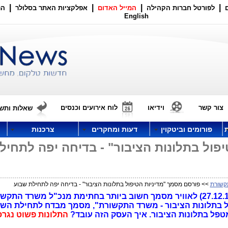
|
|
|
|
לפורטל חברות הקהילה
המייל האדום
אפלקציות האתר בסלולר
הר
English
צור קשר
וידיאו
לוח אירועים וכנסים
שאלות ותשו
פורומים וביטקוין
דעות ומחקרים
צרכנות
פול בתלונות הציבור" - בדיחה יפה לתחיל
קשורת
>> פורסם מסמך "מדיניות הטיפול בתלונות הציבור" - בדיחה יפה לתחילת שבוע
בלי שום פרסום לציבור, עלה אתמול (27.12.15) לאוויר מסמך חשוב ביותר בחתימת מנכ"ל משרד הת
ול בתלונות הציבור - משרד התקשורת", מסמך מבדח לתחילת השב
טפל בתלונות הציבור. איך העסק הזה עובד?
התלונות פשוט נגרס