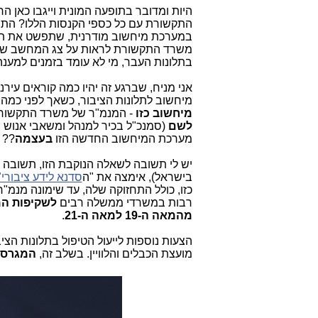
היות ומדובר בתופעה המונית וייגבו כאן ה
התקשורת עם כל כספי הקנסות הללו? התשו
במערכת מיחשוב מודרנית, שתפשט את תהלי
משרד התקשורת לראות על צג המחשב שלו 
בתלונות העבר, מי לא עומד בזמנים למענה,
אני מניח, שברגע זה יהיו כמה קוראים עירנ
מיחשוב לתלונות הציבור, כשאך לפני כמה 
מיחשוב
כזו
- המנמ"ר של משרד התקשור
לשם
(סמנכ"ל בכיר למנהל ומשאבי אנוש
מערכת המיחשוב החדשה הזו
בעצמה
??
יש לי תשובה לשאלה הנוקבת הזו, תשובה 
בישראל), אימצה את "ה
סדנא לידע ציבורי
כזו, כולל התחזוקה שלה, עד שימונה מנמ"
רבות במשרדי ממשלה רבים
לשקיפות המ
מהמאה ה-19 למאה ה-21
.
הצעות נוספות לייעול הטיפול בתלונות הצי
מועצת הכבלים והלוויין. בשלב זה,
המגרסה