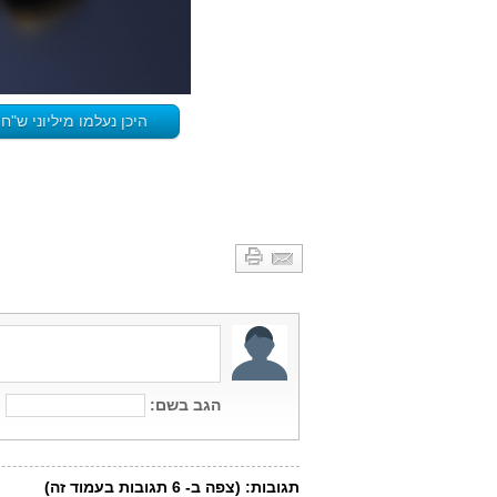
היכן נעלמו מיליוני ש"ח שתוכננו למערכת CRM למ