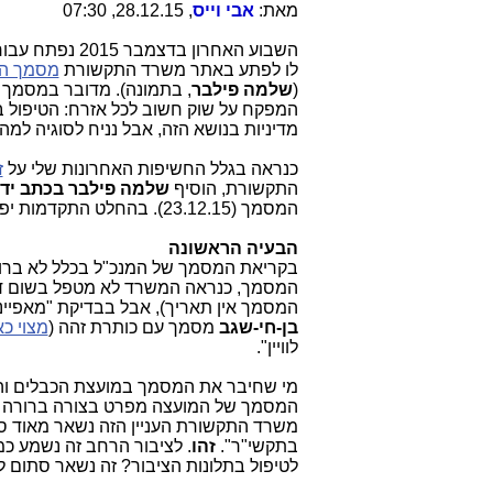
מאת:
אבי וייס
, 28.12.15, 07:30
השבוע האחרון ב
לו לפתע באתר משרד התקשורת
מסמך המ
(
שלמה פילבר
, בתמונה). מדובר במסמך
המפקח על שוק חשוב לכל אזרח: הטיפול ב
מדיניות בנושא הזה, אבל נניח לסוגיה למה ז
כנראה בגלל החשיפות האחרונות שלי על
ז
התקשורת, הוסיף
שלמה פילבר
בכתב יד
המסמך (23.12.15). בהחלט התקדמות יפה לשקיפות ואמינות, גם בתאריכים.
הבעיה הראשונה
בקריאת המסמך של המנכ"ל בכלל לא ברו
המסמך, כנראה המשרד לא מטפל בשום דבר)
המסמך אין תאריך), אבל בבדיקת "מאפיינ
בן-חי-שגב
מסמך עם כותרת זהה (
מצוי כא
לוויין".
מי שחיבר את המסמך במועצת הכבלים והל
המסמך של המועצה מפרט בצורה ברורה איך
משרד התקשורת העניין הזה נשאר מאוד סתו
בתקשי"ר".
זהו
. לציבור הרחב זה נשמע כמ
לטיפול בתלונות הציבור? זה נשאר סתום 