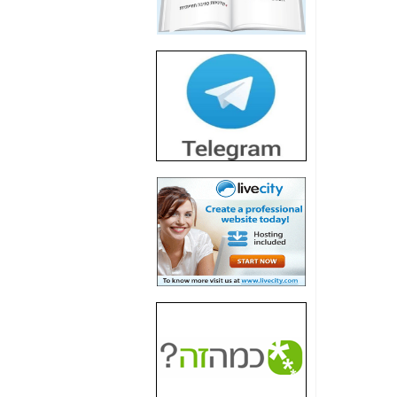
חשיפת חשד לשחיתות
הדומה לזו של "תיק
4000" אך בתחום
הסלולר -
כאן
חשיפת מה שלא
רוצים שתדעו בעניין
פריסת אנלימיטד
(בניחוח בלתי נסבל) -
כאן
חשיפה: איוב קרא
אישר לקבוצת סלקום
בדיוק מה שביבי אישר
ל-Yes ולבזק -
כאן
האם השר איוב קרא
היה צריך בכלל לחתום
על האישור, שנתן
לקבוצת סלקום? -
כאן
האם ביבי וקרא קבלו
בכלל תמורה עבור
ההטבות הרגולטוריות
שנתנו לסלקום? -
כאן