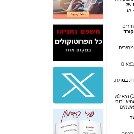
2" על תעלולי השר
 של
משה כחלון -
כאן
 אז
המשך חשיפת הבלוף
ששמו "מהפיכת
חירים
הסלולר" ואיך מסרסים
קורד
את הנתונים לציבור -
כאן
במחירים
סיכום ביקור בסיליקון
ואלי - למה 3 הגדולות
משקיעות ומפתחות
בצעים
באותם תחומים -
כאן
שלמה פילבר (עד
יות במתח,
לאחרונה מנכ"ל משרד
התקשורת) - עד
מדינה? הצחקתם
את משנתה, עולים כמה תובנות חמורות לגביה: 1) היא לא
אותי! -
כאן
ה בחקיקה הישראלית. 2) היא חושבת שהיא "רובין
ה? לא ברור. אולי כול משלמי המיסים בישראל). 3) כולם אשמים
"יש אפליה בחקירה"?
חשיפה: למה השר
ר
משה כחלון לא נחקר
עד היום? -
כאן
תכנים