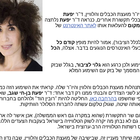
ו"ר מועצת הכבלים והלוויין, ד"ר
יפעת
בכלי תקשורת אחרים, כנראה ד"ר
יפעת
נלחצה
מקום
להעלאות אותו
לאתר האינטרנט
של
לכלל הציבור), אמור להיות מופץ
קודם כל
עלי האינטרסים הנוגעים בדבר. אצלה,
הכל
מוע ולכן כרגע הוא
גלוי לציבור,
בגלל שבזק
המסמך של בזק עם השימוע המלא
תנהלות מועצת הכבלים והלווין והיו"ר שלה. קראתי את השימוע הזה כ
לשני הצדדים והבנתי ממנו רק דבר אחד: ד"ר
יפעת בן-חי שגב,
שא
בהרחבה כאן
, החליטה להיות "רובין הוד" ולהלחם בחברות
אותה שיטה, שגולן טלקום עשתה לחברות הסלולר הוותיקות.
ור אם שר התקשורת (שהוא במקרה גם ראש הממשלה), אכן אישר לה א
גם לא נבחן מה יקרה לשוק הטלוויזיה בישראל בעקבות הצעדים הללו.
 רשתות הטלוויזיה הרב-ערוצית בישראל.
מה שיותר מעניין זה, שבישיבה של מועצת הכבלים והלוויין, שבה נדון הענ