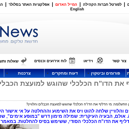
|
|
|
|
לפורטל חברות הקהילה
המייל האדום
אפלקציות האתר בסלולר
הר
English
צור קשר
וידיאו
לוח אירועים וכנסים
שאלות ותשו
פורומים וביטקוין
דעות ומחקרים
צרכנות
ף את הדו"ח הכלכלי שהוגש למועצת הכבלי
 התעלומה: מי הדליף את הדו"ח הכלכלי שהוגש למועצת הכבלים והלוויין?
והלוויין שלחה להוט ויס את השימוע וההחלטה על אי אישור ה
 עד הודעה חדשה. אולם, הבעיה העיקרית: שמילה מימון דרש "במופע אימים", ש
הדליף את הדו"ח הכלכלי הסודי, ששימש בסיס להחלטות. במאמר 