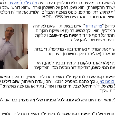
שהוא חבר מועצת הכבלים והלוויין, בעבר היה
מ"מ יו"ר המועצה
, במק
משרד התקשורת). הוא צעק, דפק על השולחן וצרח, שהוא דורש, שכל ח
יף לתקשורת, עוד לפני כינוס מועצת הכבלים והלוויין, את הדו"ח הכלכלי
שא המחירונים והמבצעים של YES ו-HOT.
כידוע) "
צדיק הדור
", איים בצעקותיו, שאם לא יהיה
מדליף, הוא יילך למשטרה (!) או שייקח חוקרים
דחתה על הסף ע"י ד"ר
יפעת בן-חי-שגב
ו"קליקת
 דעת משפטיות, להגן עליה.
וף את המדליף (או יותר נכון - מדליפה). די ברור,
אחד (או ליתר דיוק - חשודה) בעניין זה.
יף (
לא
לאתר טלקום ניוז, מיד נסביר למה), היא
עם
תמי לשם
, "צדיקת דור נוספת מל"ו הצדיקים".
פעת בן-חי-שגב
לתפקיד יו"ר מועצת הכבלים והלוויין, בתהליך
הפיאס
זמנו כאן
). וכך כתבנו באפריל 2014: "הם [ועדת האיתור]
שוב דילגו
ע
 משעל,
ד"ר
יחיאל שבי, חיים גרון
ועוד". נתתי אז גם עצה מעשית: "
ות שלך".
 ומאז ועד היום היא
לא עונה לכל הפניות שלי
(זה
מצוין
. ככה אני לא
המינוי של ד"ר
יפעת בן-חי-שגב
לתפקיד יו"ר מועצת הכבלים והלוויין.