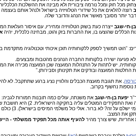
חוק מכל חוק ומכל נורמה ציבורית ולא מבינה את ההשלכות הכלכליות
ב
רוצה להלאים את כל שידורי הטלוויזיה בישראל ולנהל אותם בעצמה -
 דבר יותר מסובך מאשר את הנהג והדובר שלה.
ן-חי-שגב
ייצרה כעת בשוק הטלוויזיה ומחיריו, עם איסור העלאות המ
 הכללים שהוצעו בו, את החברות בזק והוט, מבחינה כלכלית, יהיה
א
רים: "הוט תמשיך לספק ללקוחותיה תוכן איכותי וטכנולוגיה מתקדמת 
לא פגיעה ישירה בלקוחות החברה הנהנים מהטבות ומבצעים.
 לקוחותיה. יש לתהות על התנהלות המועצה שכן המועצה מכירה את המ
ת החלטות המועצה ובודקים את תקינותן וסבירותן."
ורסה
. את תגובת מועצת הכבלים והלוויין נציג ברגע שתתקבל. לא לה
 נוספות נחשוף בקרוב.
"ר
יפעת בן-חי-שגב
מכירה בכלל את החוקים עליהם היא ממונה ואת התפקידים המוטלים עלי
הוד" ושטלוויזיה צריכה להיות כולה בחינם (מי ישלם על ז
 אחריות, שיש צורך מהיר
להעיף אותה מכל תפקיד ממשלתי - הייש
םtv
הולכת וגוברת כשנחשף (
כאן
) שרשות השידור העבירה ומעבירה 