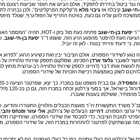
נגד ביטול בחירתו לתפקיד, אולם הביעו את חוסר שביעות רצונם מה
-חי-שגב
קיבלה אז
גיבוי מלא
מ"קליקת הפרקליטים", ולכן נבחרה לת
שיכה להגן עליה גם כעת, בוויכוח החריף על הפוליגרף, שנולד מיוזמ
"ר
יפעת בן-חי-שגב
פתחה כעת מול בזק ו-HOT, תהיה "המס
. הגיעה העת להיפטר מהפגע הרע הזה, ששמו ד"ר
יפעת בן-חי-שגב
, 
 כי ידעתי והייתי בטוח - לאן זה יוביל.
ה נוגע לשידורי הספורט. אולם הציבור יבין זאת כשיגיע הרגע "לפרוע 
השר לשעבר
גלעד ארדן
הסכימו, שסלקום תספק שירותי טלוויזיה על 
ת לעשות אותו דבר (דהיינו: לספק שירותי טלוויזיה רב-ערוצית מחוץ ל
 להיכנס לשוק באמצעות רכישת הזכויות של שידורי הספורט.
ה
והפסידה
ש"ח על הזכויות לשידורי ספורט בליגות לכדור
ל מהמחיר, ששילמו בעונות שעברו.
כ"ל משרד התקשורת ויו"ר מועצת הכבלים והלוויין) התעוררו והודיעו,
דהיינו
: הבעלים של צ'רלטון,
אלי עזור ופנחס זהבי
,
יון ש"ח מכיסם הפרטי לטובת הציבור, כדי לסבסד את שידורי הספורט, שהתייקרו תלו
ה שבשתיקה) לפרטנר להתחרות במכרז הזה, על שידורי הספורט, מ
ים של צ'רלטון הם בעלי עסקים, כמו כל בעלי העסקים. הם לא יסכימו 