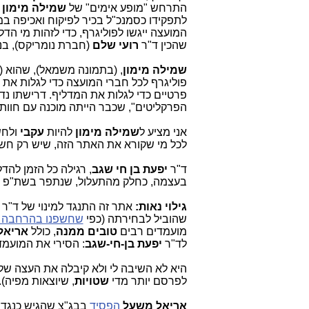
התרחש "מופע אימים" של
שמילה מימון
(
לתפקידו כסמנכ"ל בכיר לפיקוח ואכיפה ב
המועצה ייגשו לפוליגרף, כדי לזהות מי הדל
שהכין ד"ר
רועי שלם
(חברת נומריקס),
בנו
שמילה מימון
, (בתמונה משמאל), שה
וא (
פוליגרף לכל חברי המועצה כדי לגלות את ה
פרטיים כדי לגלות את המדליף. דרישתו נ
הפרקליטים", שכבר הייתה מוכנה עם חוות
אני מציע ל
שמילה מימון
להיות
עקבי
ולחש
לכל מי שקורא את האתר הזה, שיש רק חשוד 
ד"ר
יפעת בן חי שגב
, רגילה כל הזמן להדל
בעצמה, כחלק מהתעלול, שנתפר בשת"פ 
גילוי נאות:
אתר זה התנגד למינוי של ד"ר
י
שהוביל לבחירתה (כפי
שחשפנו בהרחבה ב
מועמדים רבים
טובים ממנה
, כולל
אריאל
לד"ר
יפעת בן-חי-שגב
: הסירי את המועמד
היא לא השיבה לי ולא קיבלה את העצה שלי,
לפרסם יותר מדי
שטויות
, שיוצאות מפיה).
אריאל משעל
הפסיד
בבג"צ שהגיש כנגד 