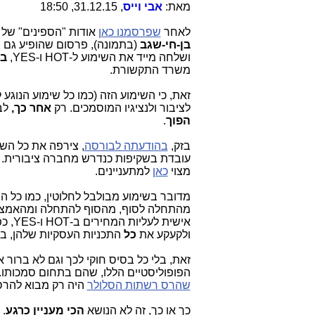
מאת:
אבי וייס
, 31.12.15, 18:50
לאחר
שפרסמנו כאן
אודות "הספינים" של י
בן-חי-שגב
(בתמונה), פרסום שהופיע גם 
ושלחה מייד את השימוע ל-HOT ו-YES,
ב
משרד התקשורת.
זאת, כי השימוע הזה (כמו כל שימוע הנוגע 
לציבור ולנציגיו המוסמכים. רק
אחר כך,
לב
הפוך
.
בזק,
בהודעתה לבורסה
, צירפה את כל השי
עובדת בשקיפות כנדרש מחברה ציבורית.
מצוי
כאן
למתעניינים
.
מדובר בשימוע מבולבל לחלוטין, כמו כל ה
מהתחלה לסוף, מהסוף להתחלה ומהאמצע 
אישית לעליות המחירים ב-HOT ו-YES, כפי שחשפנו
ולקעקע את
כל
התכניות העסקיות שלהן, ב
זאת, בלי כל בסיס חוקי לכך וגם לא בר
הפופוליסטיים הללו, שהם בתחום סמכותו. 
שהרס רשתות הסלולר
היה רק מבוא להרס
כך או כך, זה לא הנושא
הכי מעניין כרגע
. 