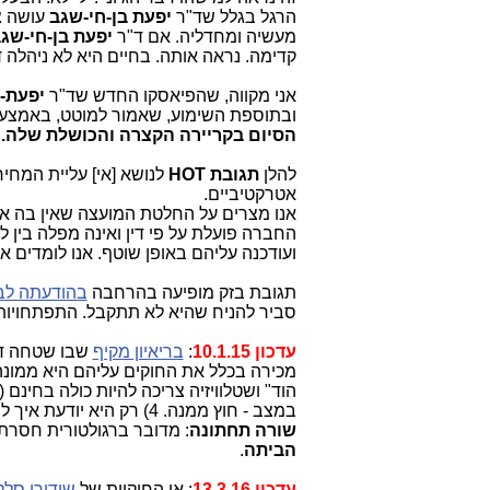
הרגל בגלל שד"ר
יפעת בן-חי-שגב
עושה צ
מעשיה ומחדליה. אם ד"ר
יפעת בן-חי-שג
קדימה. נראה אותה. בחיים היא לא ניהלה
אני מקווה, שהפיאסקו החדש שד"ר
יפעת-ב
ובתוספת השימוע, שאמור למוטט, באמצעות
הסיום בקריירה הקצרה והכושלת שלה.
להלן
תגובת
HOT
לנושא [אי] עליית המחי
אטרקטיביים.
אנו מצרים על החלטת המועצה שאין בה א
החברה פועלת על פי דין ואינה מפלה בין
ועודכנה עליהם באופן שוטף. אנו לומדים א
תגובת בזק מופיעה בהרחבה
בהודעתה לב
סביר להניח שהיא לא תתקבל. התפתחויות
עדכון 10.1.15
:
בריאיון מקיף
שבו שטחה ד
במצב - חוץ ממנה. 4) רק היא יודעת איך לתקן את המצב.
שורה תחתונה
: מדובר ברגולטורית חסרת
הביתה
.
עדכון 13.3.16
: אי החוקיות של
שידורי סלקו