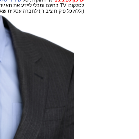
לסלקום־TV בחינם ומבלי ליידע א
(וללא כל פיקוח ציבורי) לחברה עסקית שאין