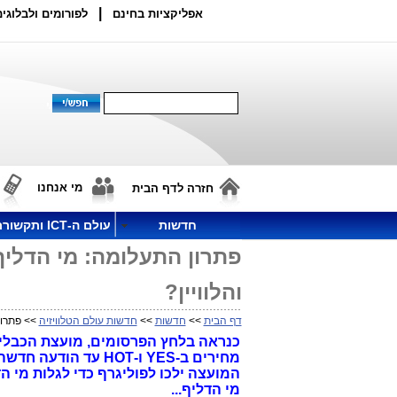
|
אפליקציות בחינם
לפורומים ולבלוגים
מי אנחנו
חזרה לדף הבית
חדשות
עולם ה-ICT ותקשורת
פתרון התעלומה: מי הדלי
והלוויין?
דף הבית
>>
חדשות
>>
חדשות עולם הטלוויזיה
>> פתרון
כנראה בלחץ הפרסומים, מועצת הכבלים 
מחירים ב-YES ו-HOT
המועצה ילכו לפוליגרף כדי לגלות מי 
מי הדליף...