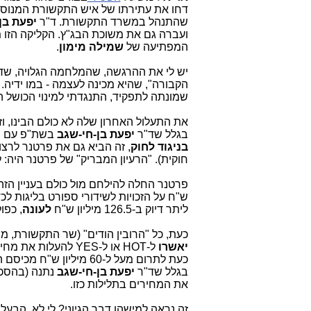
דחו את עתירתו של איש התקשורת המנוסה 
שהתנהל במשרד התקשורת. ד"ר
יפעת בן
ועברה גם את משוכת הבג"ץ. הקליקה הזו ממ
המפתיעה של
שמילה מימון
.
יש לי את ההרגשה, שהמלחמה הגלויה, שד
הקבורה", שהיא מכינה לעצמה - במו ידיה
שמונתה לתפקיד, התנגדתי למינוי הכושל הזה,
את התעלול האחרון שלה לא כולם הבינו, וז
בגלל שד"ר
יפעת בן-חי-שגב
בשת"פ עם 
בניגוד לחוק
, זה הביא גם את פרטנר לרצו
חוקית). "הרעיון המבריק" של פרטנר היה:
פרטנר החלה להילחם מול כולם בעניין הז
ליתר דיוק ב-126.5 מיליון ש"ח
לעונה
, כפו
כעת, כל "הרובין הודים" (שר התקשורת, מנ
יאשרו
ל-HOT או ל-YES להעלות את מחירי ערוצי הספורט.
כעת לתרום מעל ל-60 מיל
בגלל שד"ר
יפעת בן-חי-שגב
נתנה (בהסכמ
את המחירים בתלילות כזו.
זה נראה למישהו דבר הגיוני? לי לא. הבעל