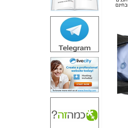
חשיפת חשד לשחיתות
ובחינם
הדומה לזו של "תיק
4000" אך בתחום
הסלולר -
כאן
חשיפת מה שלא
רוצים שתדעו בעניין
פריסת אנלימיטד
(בניחוח בלתי נסבל) -
כאן
חשיפה: איוב קרא
אישר לקבוצת סלקום
בדיוק מה שביבי אישר
ל-Yes ולבזק -
כאן
האם השר איוב קרא
היה צריך בכלל לחתום
על האישור, שנתן
לקבוצת סלקום? -
כאן
האם ביבי וקרא קבלו
בכלל תמורה עבור
ההטבות הרגולטוריות
שנתנו לסלקום? -
כאן