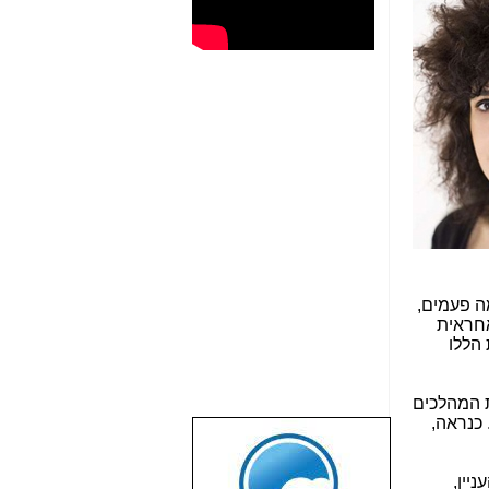
מה פעמים,
חראית
 הללו
ת המהלכים
 כנראה,
שבוע טוב לכל
הגולשים באשר
הם!!!
יין,