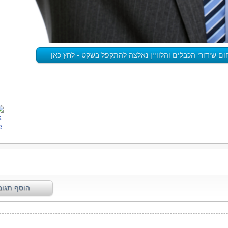
חום שידורי הכבלים והלוויין נאלצה להתקפל בשקט - לחץ כאן