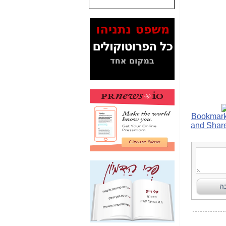
המסמכים בנושא בזק-
Yes (תיק 4000)
מוכיחים "תפירת תיק"
לאיש הלא נכון! -
כאן
עובדות ומסמכים
המוסתרים מהציבור:
האם ביבי כשר
תקשורת עזר לקב'
בזק? -
כאן
מה מקור ה-Fake
News שהביא לתפירת
תיק לביבי והעלמת
החשודים הנכונים -
כאן
אחת הרגליים של "תיק
4000 התפור"
התמוטטה היום
בניצחון (כפול) של בזק
-
כאן
איך כתבות מפנקות
הפכו לפתע לטובת