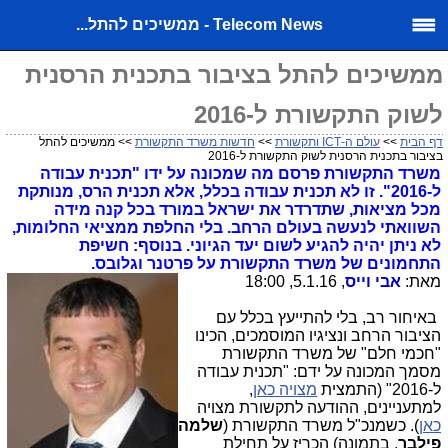
Telecom News - ממשיכים להתל...
ממשיכים להתל בציבור בתכנית הרסנית
לשוק התקשורת ל-2016
דף הבית
>>
עולם ה-ICT ותקשורת
>>
חדשות משרד התקשורת
>> ממשיכים להתל
בציבור בתכנית הרסנית לשוק התקשורת ל-2016
משרד התקשורת פרסם מה שמכונה על ידו "תכנית עבודה
ל-2016". זו לא תכנית עבודה בכלל, אלא תכנית הרס, מנותקת
מכל מציאות, שתדרדר את ישראל במורד בכל קנה מידה
השוואתי לנעשה בעולם הרחב. בלי החלפת ממציאי החלומות,
לא ניתן יהיה להגיע לשום יעד הגיוני. בנוסף: חשיפת
התחמונים של משרד התקשורת על פרטנר וגלובס.
מאת:
אבי וייס
, 5.1.16, 18:00
באיחור רב, בלי להתייעץ בכלל עם
הציבור הרחב ונציגיו המוסמכים, הכינו
"חכמי חלם" של משרד התקשורת
מסמך המכונה על ידם: "תכנית עבודה
ל-2016" (התמצית
מצויה כאן
,
למתעניינים, ההודעה לתקשורת מצויה
כאן
). כשמנכ"ל משרד התקשורת (
שלמה
פילבר
, בתמונה) הכריז על תחילת