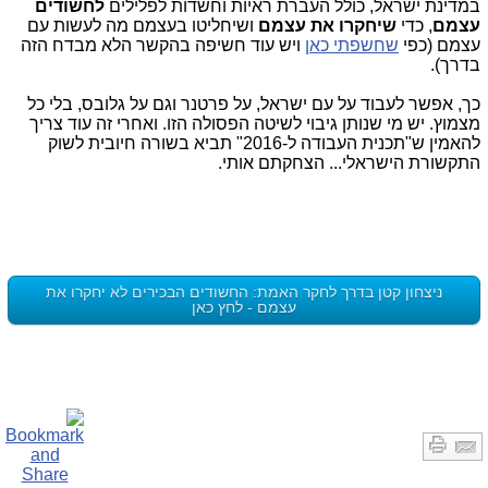
במדינת ישראל, כולל העברת ראיות וחשדות לפלילים
לחשודים
עצמם
, כדי
שיחקרו את עצמם
ושיחליטו בעצמם מה לעשות עם
עצמם (כפי
שחשפתי כאן
ויש עוד חשיפה בהקשר הלא מבדח הזה
בדרך).
כך, אפשר לעבוד על עם ישראל, על פרטנר וגם על גלובס, בלי כל
מצמוץ. יש מי שנותן גיבוי לשיטה הפסולה הזו. ואחרי זה עוד צריך
להאמין ש"תכנית העבודה ל-2016" תביא בשורה חיובית לשוק
התקשורת הישראלי... הצחקתם אותי.
ניצחון קטן בדרך לחקר האמת: החשודים הבכירים לא יחקרו את
עצמם - לחץ כאן