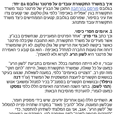
איך במשרד התקשורת עובדים על פרטנר וגלובס גם יחד:
בגלובס
פורסם בהרחבה
התוכן של הבג"ץ של פרטנר כנגד משרד
התקשורת בגין "אפלייה באכיפה" כלפי גולן טלקום. שני קטעים צדו
את עיני בסיפור, שפורסם בגלובס, קטעים הממחישים כיצד משרד
התקשורת עובד ומתנהג:
1. איומים חסרי כיסוי.
וכך כתב
גדי פרץ:
"אחד הפרטים המעניינים, שנחשפים בבג"ץ,
אשר מעידים על משרד התקשורת, הוא התגובה שקיבלה פרטנר
כאשר ביקשה לאכוף את הרישיון של גולן טלקום. לא רק שהמשרד
דוחה את טענות החברה למחדל באכיפה - הוא גם קובע כי האמירה
של פרטנר היא
לשון הרע
. לקרוא ולא להאמין".
עבורי, זו לא הייתה הפתעה בכלל. האיומים בתביעת "לשון הרע"
כמעט על כל שאלה, שמשרד התקשורת נשאל, הייתה "לחם חוקי"
מזה זמן רב. "הצטיינו באיומים" כלפי, במענה לשאלות, שנגעו בעיקר
בנושאים הקשורים ליועצת המשפטית של המשרד (עו"ד
דנה
נויפלד
) ובנושאים הקשורים בסמנכ"ל בכיר למנהל ומשאבי אנוש
(
תמי לשם
). בחצי השנה האחרונה האיומים הללו כלפי
נפסקו
כמעט לגמרי, להערכתי מהסיבות הבאות:
א
. השתיים הללו (וגם אחרים) יודעים, שיש בידי מספיק חומר,
שבלשון המעטה, עלול "להביך מאוד" במקרה שתהיה פנייה למסלול
של "לשון הרע". אגב, אני גם המלצתי לשתיהן להתפטר, כדי
"להקדים תרופה למכה" למה שמחכה להן, במוקדם או במאוחר.