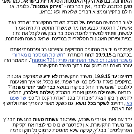
האחרונה, בנושא היקף האנטנות הסלולריות בישראל
, כמו שאני
טוען בכתבה. לדבריו, אין דבר כזה - "
פירוק אנטנות
". כלומר. אני
חולם בהקיץ וממציא דברים שלא היו ולא נבראו...
לאור ההכחשה הגורפת של מנכ"ל משרד התקשורת "שבדק זאת
אישית", החלטתי לבצע את מה שמשרד התקשורת היה אמור
לעשות, ופניתי למשרד להגנת הסביבה בבקשה לקבל את נתוני
בניית ופירוק האנטנות הסלולריות במדינת ישראל בשנה האחרונה.
קיבלתי מייד את הנתונים המדויקים ובפירוט רב ופרסמתי אותם
בכתבה ב-
19.9.15
תחת הכותרת: "
חשיפת המספרים מאחורי
משבר האנטנות: בשנה האחרונה פורקו 721 אנטנות
". המאמר הזה
עורר סערה גם בשוק וגם בתוך משרד התקשורת.
דהיינו
: עד
19.9.15
, משרד התקשורת
לא ידע
שמפרקים אנטנות
בהיקפים כאלה גדולים כמו שחשפתי, או בכלל. אז איך הוא עונה
לגלובס "שהמשרד החל בפיקוח בנושא
כבר לפני יותר משנה
"?
כנראה ש
שמילה
מימון
ואחריו המנכ"ל (
שלמה פילבר
), החליטו
להמשיך בקו הצגת "עובדות" בפני "ועדת הקנסות" כפי
שחשפנו
כאן
, דהיינו:
לשקר בכל נושא
, גם כשקל מאוד להפריך אותו ולחשוף
את האמת.
יחד עם זאת, אני די משוכנע, שפרטנר
עשתה טעות
בהגשת הבג"ץ
נגד משרד התקשורת. אין לפרטנר שום סיכוי לנצח את "קליקת
הפרקליטים" בבג"ץ, קליקה שלא מהססת לרמוס כל חוק ונורמה