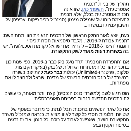
תהליך של בניית "תכנית
אסטרטגית",
חשפתי כאן
, שזו אינה
תכנית אסטרטגית בכלל, אלא תכנית
להעצמת כוחו של
שמילה מימון
(סמנכ"ל בכיר פיקוח ואכיפה) על
חשבון עמיתיו במשרד...
כעת, יוצא לאור החלק הראשון של התכנית הגאונית הזו, תחת השם:
"תכנית עבודה ל-2016". מלבד סיסמאות חסרות כיסוי
דוגמת "היעד ל-2016 – להחזיר את ישראל לקדמת הטכנולוגיה", יש
בה
בשורות רעות מאוד
לשוק התקשורת.
אם "ההפרדה המבנית" תרד מעל בזק כבר ב-2016, כפי שמתוכנן
בתכנית הזו, כל המתחרות הגדולות של בזק (בעיקר הקבוצות
סלקום, פרטנר ו-Unlimited) יכולות
כבר כעת
להתייצב בשורה
במשרד של כונס הנכסים הרשמי של מדינת ישראל ולהחזיר לו את
מפתחות...
הוט תגיע לשם (למשרדי כונס הנכסים) קצת יותר מאוחר, כי עושים
לה בתכנית החדשה הנחות בפריסה האוניברסלית...
את כל שאר הנושאים בתכנית חבל לנתח, כי מדובר באוסף של
שטויות וחלומות חסרי כל קשר לאיזו מציאות. כנראה שמנכ"ל משרד
התקשורת חושב, שאפשר לעבוד על כולם, כל הזמן. את זה נדגים
בסיפור הקטן הבא: