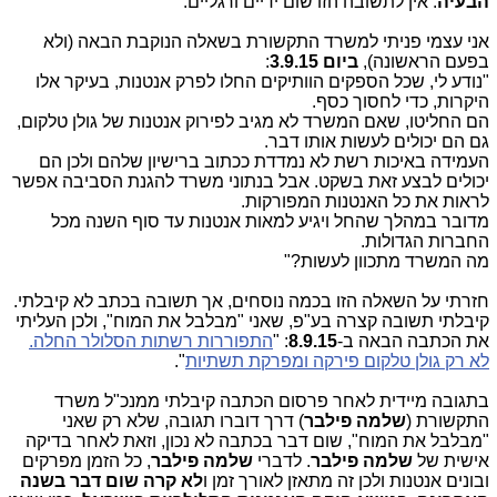
הבעיה
: אין לתשובה הזו שום ידיים ורגליים.
אני עצמי פניתי למשרד התקשורת בשאלה הנוקבת הבאה (ולא
בפעם הראשונה),
ביום 3.9.15
:
"נודע לי, שכל הספקים הוותיקים החלו לפרק אנטנות, בעיקר אלו
היקרות, כדי לחסוך כסף.
הם החליטו, שאם המשרד לא מגיב לפירוק אנטנות של גולן טלקום,
גם הם יכולים לעשות אותו דבר.
העמידה באיכות רשת לא נמדדת ככתוב ברישיון שלהם ולכן הם
יכולים לבצע זאת בשקט. אבל בנתוני משרד להגנת הסביבה אפשר
לראות את כל האנטנות המפורקות.
מדובר במהלך שהחל ויגיע למאות אנטנות עד סוף השנה מכל
החברות הגדולות.
מה המשרד מתכוון לעשות?"
חזרתי על השאלה הזו בכמה נוסחים, אך תשובה בכתב לא קיבלתי.
קיבלתי תשובה קצרה בע"פ, שאני "מבלבל את המוח", ולכן העליתי
את הכתבה הבאה ב-
8.9.15
: "
התפוררות רשתות הסלולר החלה.
לא רק גולן טלקום פירקה ומפרקת תשתיות
".
בתגובה מיידית לאחר פרסום הכתבה קיבלתי ממנכ"ל משרד
התקשורת (
שלמה פילבר
) דרך דוברו תגובה, שלא רק שאני
"מבלבל את המוח", שום דבר בכתבה לא נכון, וזאת לאחר בדיקה
אישית של
שלמה פילבר
. לדברי
שלמה פילבר
, כל הזמן מפרקים
ובונים אנטנות ולכן זה מתאזן לאורך זמן ו
לא קרה שום דבר בשנה