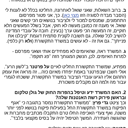
ב
. ברוב השאלות, שאני שואל לאחרונה, החליטו בכלל לא לענות לי
(הסבר מבדח לסוגיה הזו
מצוי כאן
). כך, אני פטור מפרסום
התחמונים, שמנסים למכור לי ולציבור בנושאים הכי קשים שאני
שואל. אי מענה זה כמובן מעשה לא חוקי, אבל בשלל המעשים הלא
חוקיים, זה המעשה הכי פעוט ערך (בעיני). חובה על עובדי המדינה
להשיב לכל שאלה, גם תשובה לקונית סתמית דוגמת "קיבלנו את
פנייתך". גם את זה - לא עושים במשרד התקשורת (
ולא
רק כלפי).
ג
. המשרד ראה, שהאיומים לא מפחידים אותי ושאני מפרסם -
למרות האיומים. לכן, הנשק המגוחך הזה "פג תוקפו".
מפתיע, שמשרד התקשורת החליט לאיים
על פרטנר
ב"לשון הרע".
אולי חשבו שבפרטנר באמת יפחדו מאיום כזה... זה מראה את עומק
התהום אליו הגיעו עובדי הציבור במשרד התקשורת, ששכחו לגמרי
עבור מה ולמה הם מקבלים משכורת.
2. האם המשרד ידע וטיפל בהפרות החוק של גולן טלקום
ובראשן פירוק רשת האנטנות שלה?
וכך ציטט
גדי פרץ
: "ממשרד התקשורת נמסר בתגובה כי "אגף
הפיקוח במשרד התקשורת החל בפעילות פיקוח בנושא לפני יותר
משנה, ואף צעדי האכיפה החלו טרם התקבלו מכתבים מחברות או
שהוגשה העתירה. המשך הטיפול יהיה על בסיס מקצועי בלבד".