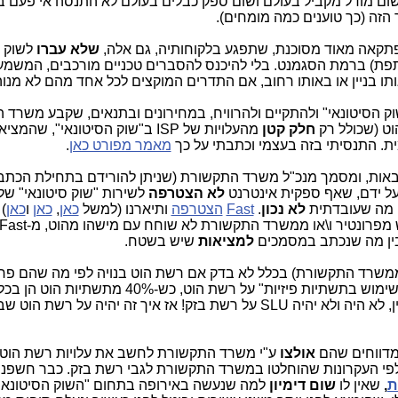
זה שום מודל מקביל בעולם ושום ספק כבלים בעולם לא התנסה אי פעם 
הזה (כך טוענים כמה מומחים).
פתקאה מאוד מסוכנת, שתפגע בלקוחותיה, גם אלה,
שלא עברו
לשוק ה
רשת הוט היא רשת Shared (משותפת) ברמת הסגמנט. בלי להיכנס להסברים טכניים מורכבים, המ
תו בניין או באותו רחוב, אם התדרים המוקצים לכל אחד מהם לא מנוהל
, אי אפשר להיות ISP ב"שוק הסיטונאי" ולהתקיים ולהרוויח, במחירונים ובתנאים, שקבע מש
וט (שכולל רק
חלק קטן
מהעלויות של ISP ב"שוק הסיטונאי", שה
ת. התנסיתי בזה בעצמי וכתבתי על כך
מאמר מפורט כאן
.
 ולבאות, ומסמך מנכ"ל משרד התקשורת (שניתן להורידם בתחילת הכתב
על ידם, שאף ספקית אינטרנט
לא הצטרפה
לשירות "שוק סיטונאי" של
, מה שעובדתית
לא נכון
.
Fast
הצטרפה
ותיארנו (למשל
כאן
,
כאן
ו
כאן
)
ין מה שנכתב במסמכים
למציאות
שיש בשטח.
 ממשרד התקשורת) בכלל לא בדק אם רשת הוט בנויה לפי מה שהם פר
? כבר כתבתי בסעיף 2ג למעלה שאין, לא היה ולא יהיה SLU על רשת בזק! אז איך זה יהיה על רש
מדווחים שהם
אולצו
ע"י משרד התקשורת לחשב את עלויות רשת הוט 
פי העקרונות שהוחלטו במשרד התקשורת לגבי רשת בזק. כבר חשפנו 
ת
,
שאין לו
שום דימיון