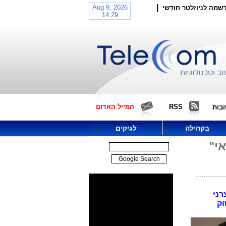
|
שמה לניוזלטר חודשי
RSS
המייל האדום
בות
בקהילה
לגיקים
י"
יצרני
וק