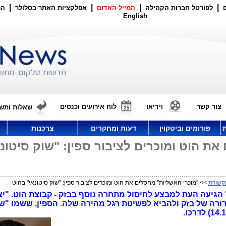
|
|
|
|
לפורטל חברות הקהילה
המייל האדום
אפלקציות האתר בסלולר
הר
English
צור קשר
וידיאו
לוח אירועים וכנסים
שאלות ותשו
פורומים וביטקוין
דעות ומחקרים
צרכנות
ת הוט ומוכרים לציבור ספין: "שוק סיטונא
קשורת
>> "מוכרי האשליות" מחסלים את הוט ומוכרים לציבור ספין: "שוק סיטונאי" בהוט
ור הצלחת "מבצע חיסול Unlimited" הגיעה העת למבצע לחיסול מתחרה נוסף בבזק - קבוצת הוט. "
רורה של בזק ולהביא לפשיטת רגל מהירה שלה. הספין, ששמו "ש