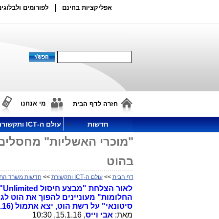
|
אפליקציות בחינם
לפורומים ולבלוגים
מי אנחנו
חזרה לדף הבית
חדשות
עולם ה-ICT ותקשורת
"מוכרי האשליות" מחסלים א
בהוט
דף הבית
>>
עולם ה-ICT ותקשורת
>>
חדשות משרד הת
לא
החלומות" מעוניינים להפוך את הוט לג
סיטונאי" על רשת הוט, יצא אתמול (14.1.16) לדרכו.
מאת:
אבי וייס
, 15.1.16, 10:30