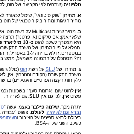
טלפוניה
(שתהיה לפי הקביעה של הוט, ללא פיקוח רג
א
מחיר הגיגות ומחיר ביקור טכנאי של הוט ב
ב
. מחיר שירות ticast
היא תצטרך לשלם להוט
כ- 10 מיליארד ש"ח מידי חודש
המלא על פי המחירון של משרד התקשורת
במספרים. זו
לא
בדיחה ל-1 באפר
זה? תסתכלו על התמונה משמאל, ממש בס
ג
. מחירון של
SLU
על רשת
הוט
(כולל גישה
משרד התקשורת (הקודם והנוכחי). אין, לא 
ללקוחות הקצה הפרטיים והעסקיים) ברש
אין
להוט שום "ארונות סעף" בשכונות (כמו
פשוט
אין
. לכן גם
אין SLU
. גם לא יהיה.
יתרה מכך,
שלמה פילבר
בעצמו עשה "
ספ
נברא וגם לא יהיה
.
לעולם
. פשוט "עבודה 
ביכולת לבצע ספינים על הציבור ו
העיתונאי
כשלב השני של ה-BSA.
מכאן, שהחלק הזה במחירון (למעשה
יותר