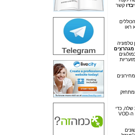
חשיפת חשד לשחיתות
בדו
קשר
הדומה לזו של "תיק
4000" אך בתחום
הסלולר -
כאן
הכוללים
 ראו
חשיפת מה שלא
רוצים שתדעו בעניין
פריסת אנלימיטד
 טלפוניה
(בניחוח בלתי נסבל) -
מגהרצים
כאן
מולוגים
זעריות
חשיפה: איוב קרא
אישר לקבוצת סלקום
בדיוק מה שביבי אישר
 מחירונים
ל-Yes ולבזק -
כאן
האם השר איוב קרא
בא אותם ומתחזק
היה צריך בכלל לחתום
על האישור, שנתן
לקבוצת סלקום? -
כאן
שלה, כדי
להקצות לכל נתב בבית הלקוח את הערוצים של הפס הרחב ושהם יהיו מופרדים מהערוצים של שידורי הטלוויזיה, ה-VOD
האם ביבי וקרא קבלו
בכלל תמורה עבור
ההטבות הרגולטוריות
ונים
שנתנו לסלקום? -
כאן