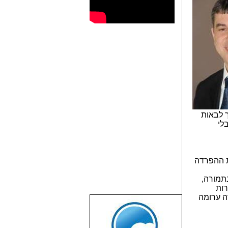
 לבאות
לי
ת ההפרדה
 סוג של MVNO על רשת בזק). בתמורה,
רות
ה ערומה
שבוע טוב לכל
הגולשים באשר
הם!!!