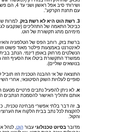
ושירותי סיב אפל ראשון ושני עד 4, הם פשוט
עם תחנת הקרקע".
3
.
רשת הוט היא לא רשת בזק
. למרות ש
כביכול התאמה של התהליכים (שנקבעו לגבי
מימיהם מתג תקשורת של הוט.
ברשת בזק, רוחב הפס של הטלפוניה והאי
לאינטרנט באמצעות פילטר מאוד פשוט וזו
הנשלטים מרחוק באופן דינמי. הנתב בבית
ממשרד התקשורת ביטלו את הסעיף הזה 
בנושאים שוליים).
התוצאה של אי ההבנה הטכנית הזו תוביל ל
סופיים לעלויות השוק הסיטונאי, אחרי הש
א
אותם ותהליך האישור להסמכת הנתבים הל
ב
. זה דבר בלתי אפשרי מבחינה טכנית,. כ
והקול.
מדובר
בסיוט טכנולוגי
עבור
הוט
, לנהל א