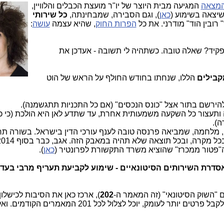
מצאה
המגיעה מבית היוצר
של יו"ר מועצת הכבלים והלוויין,
יצאה בשימוע (
כאן
), וגם הסבירה, שמבחינתה,
כל שירותי
 רובין הוד" מודרני. את כל
הפרות החוק
, שהיא עצמה
עושה
:
תפקיד? שאלה טובה. כשתהיה לי תשובה - אעדכן את
קבילים
הללו, שנחתו בחודש החולף על הראש של הוט
להירשם בתור אצל "כונס הנכסים" (אם כל התכניות תתגשמנה).
ותעצור כל השקעה משמעותית אחרת, עד שתדע לאן היא הולכת (כי כ
ה).
, מלחמה, שמביאה פרנסה טובה לענף עורכי הדין בישראל. בשורה תח
"פטור ממכרז" שהוציא משרד התקשורת לפרונטיר (
כאן
).
סדרת השירותים הסיטונאיים - שימוע לקביעת תעריף מרבי בעד 
"השוק הסיטונאי" (זה המאמר ה-
202
), ארכז כאן את הסיבות לכישלון
לשימוע החדש בקצרה בלבד. מי שמעוניין לקבל פרטים יותר לעומק, יוכל לצלול לכל 201 המאמרים ה