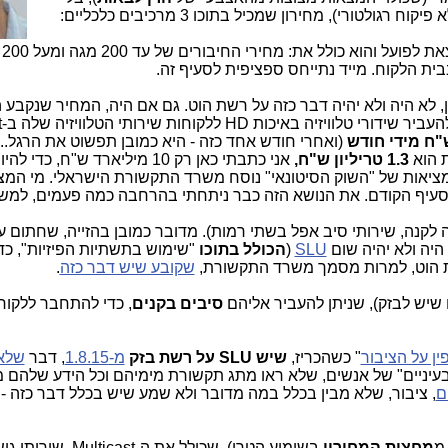
ולטורי), מחירון שמכיל בתוכו 3 מרכיבים כלכליים:
. מחי
בית הלקוח. מייד נתייחס ספציפית לסעיף זה.
Mul על רשת הוט. אין, לא היה ולא יהיה דבר כזה על רשת הוט. גם אם היה, המחיר שנקב
(ואחרי חודש אחד כזה - היא כמובן תפשוט את הרגל...
 הוא
1.3 טריליון ש"ח,
אני כתבתי כאן רק 10 מיליארד ש"ח, כדי 
יל, זו המציאות של "השוק הסיטונאי" נוסח משרד התקשורת הישראלי. מי המ
עיף הקודם. את הנושא הזה כבר ניתחתי בהרחבה כמה פעמים, למש
 לקנה, שירותי סיב אפל בשתי רמות). מדובר כמובן בהזייה, שחתום ע
היה ולא יהיה שום
SLU
(
הכולל בתוכו
"שימוש בתשתיות הפיזיות", כדי
ת הוט, למרות מסמך משרד התקשורת,
שקובע שיש דבר כזה
.
 שיש לבזק), שניתן להעביר אליהם
סיבים בקנים
, כדי להתחבר ללקוח
ין על הציבור
" כשהכריז,
שיש SLU על רשת בזק
מ-1.8.15
, דבר
שלא 
בעיניים" של אנשים, שלא ראו מתג תקשורת מימיהם וכל הידע שלהם
ם
מ
מחצית המחירון
בשימוע הטרי), שכולל את ה-icast