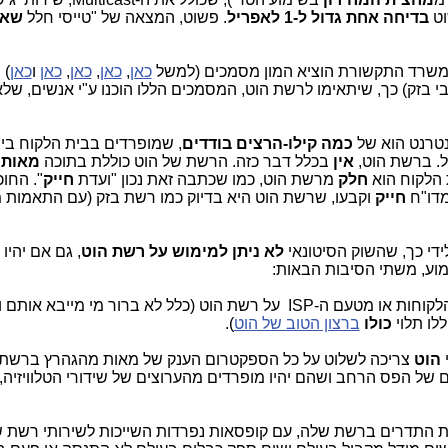
בדיחה אחת גדול ל-1 לאפריל
. פשוט, המצאה של "טייסי חלל
שאי
משרד התקשורת הוציא המון מסמכים (למשל
כאן
,
כאן
,
כאן
,
כאן
ו
כאן
) 
 בזק) כך, שיתאימו לרשת הוט, המסמכים הללו הוכנו ע"י אנשים, שלא
נטרנט הוא של
כמה קילו-הרצים בודדים
, שמופרדים בבית הלקוח בין
ל. ברשת הוט,
אין
בכלל דבר כזה. הרשת של הוט כוללת בתוכה
מאות 
 הלקוח הוא
חלק
מרשת הוט, כמו שכתבה זאת נכון "ועדת
חייק
". החוכ
מדו"ח
חייק
וקבעו, שרשת הוט היא בדיוק כמו רשת בזק (עם התאמות מ
ידי כך, שהשוק הסיטונאי
לא ניתן למימוש על רשת הוט
, גם אם יהיו
ימוע, משתי הסיבות הבאות:
. לא ניתן להפעיל נתבים פרטיים מטעם הלקוחות או מטעם ה-ISP על רשת הוט (כלל לא ברור מי מיי
לו תלוי
כולו
ברצון הטוב של הוט
).
י
הוט
צריכה לשלוט על כל הספקטרום הענק של מאות מהגהרץ ברשת 
ת התדרים ברשת שלה, עם קופסאות נפרדות השייכות לשירותי רשת ש