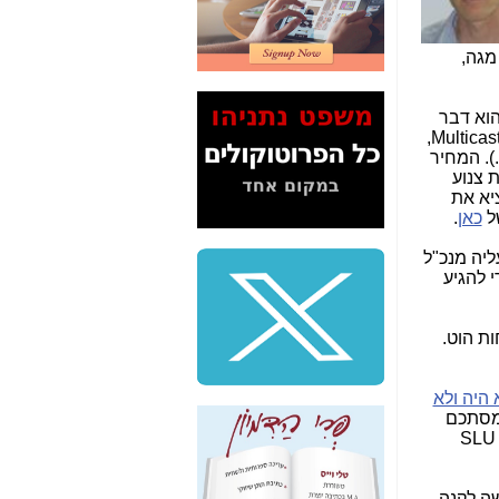
2" על תעלולי השר
משה כחלון -
כאן
רון "שוק סיטונאי", שיכול לכאורה לצאת לפועל והוא כולל את: מחירי החיבורים של עד 200 מגה ומעל 200 מגה,
המשך חשיפת הבלוף
ששמו "מהפיכת
הסלולר" ואיך מסרסים
ע הוא דבר
את הנתונים לציבור -
שלא ייאמן: אם סלקום (או פרטנר) תרצה להעביר שידורי טלוויזיה באיכות HD ללקוחות שירותי הטלוויזיה שלה ב-Multicast,
כאן
). המחיר
להיות צנוע
סיכום ביקור בסיליקון
ציא את
ואלי - למה 3 הגדולות
ל
כאן
.
משקיעות ומפתחות
באותם תחומים -
כאן
ליה מנכ"ל
 להגיע
שלמה פילבר (עד
לאחרונה מנכ"ל משרד
התקשורת) - עד
ות הוט.
מדינה? הצחקתם
אותי! -
כאן
היה ולא
"יש אפליה בחקירה"?
 מסתכם
חשיפה: למה השר
, ציבור, שלא מבין בכלל במה מדובר ולא שמע שיש בכלל דבר כזה - SLU
משה כחלון לא נחקר
עד היום? -
כאן
Mult, שירותי גישה לקנה