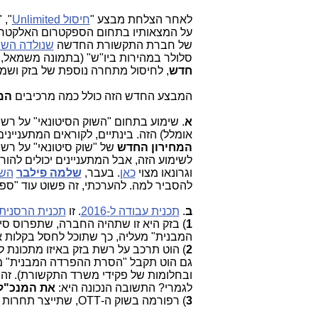
לאחר הצלחת מבצע "
חיסול Unlimited
", 
על המצאותיו בתחום הספקטרום האלקטרומ
של חברת התקשורת החדשה
שנולדה השב
סלולר במהירות ביו"ש" (בתמונה משמאל,
חדש
, לחיסול מתחרה נוספת של בזק ושמה
המבצע החדש הזה כולל כמה מרכיבים
המ
א
. שימוע בתחום "השוק הסיטונאי" על רשת
אומלל) הזה. בינתיים, לקוראים המתעניינים
המחירון החדש
של "שוק סיטונאי" על רש
לשימוע הזה, אבל המתעניינים יכולים להו
וגרונאו מצוי
כאן
. בעבר,
שלמה פילבר
השל
להסביר למה. להערכתי, זה פשוט עוד "ספי
ב
.
תכנית עבודה ל-2016
. זו
תכנית הרסנית
1
) בזק היא זו שתהיה החברה, שתפרוס ס
המבנית" מעליה, כך שתוכל לחסל בקלות את כל מתח
2
גם הוט תקבל "הסרת ההפרדה המבנית" מע
ובחלומות של פקידי משרד התקשורת). זה 
לגמרי? התשובה הנכונה היא:
את המנכ"ל
3
) רפורמה בשוק ה-OTT, שתייצר תחרות בהוט וב-YES. נושא כבד שנעסוק בו בנפרד.