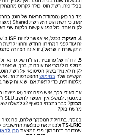
ובבעלות שונה בבית המנוי. אין לעניין ה
בבל" כזה. רשת הוט יכולה לקרוס מהמהלך 
מדובר כאן (מנקודת הראות של הוט) בהר
זאת, כי 
לקוח אחד יכול לפגוע קשות בלקוח שני באו
4
.
העיקר
: בכלל
זה עוד לפני המחירון החדש וההזוי לרשת ה
התקשורת הישראלי). זו אינה הצהרה סתמי
5
. הדו"ח של פרונטיר, הדו"ח של גרונאו
מסלפים לגמרי את עובדות, בכך, שנאמר 
לקוח לא נויד בשוק הסיטונאי על רשת הוט
הקשיים שלה
במימוש
מלקוחותיה, כדי לראות אם יש איזה
קשר
ב
אם לא די בכך, איש מפרונטיר (או מישהו
במסמך. למשל: איך אפשר לחשב SLU ו"שימוש בתשתיות פיזיות" על רשת הוט, כש-40% מתשתיות הוט הן בכלל בחכירה
מבזק
מרשת בזק?
בנוסף, בתחילת המסמך שלהם, פרונטיר 
TS-LRIC
ולבנות את טבלאות החישובים ל
שמדובר ב"תחמון" פרי המצאת
הרן לבאו