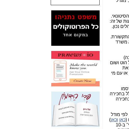
ב"מגדל
המסמכים בנושא בזק-
Yes (תיק 4000)
סיטונאי.
מוכיחים "תפירת תיק"
שמעות של זה:
לאיש הלא נכון! -
כאן
ים נכון.
עובדות ומסמכים
רד התקשורת.
המוסתרים מהציבור:
מציא משרד
האם ביבי כשר
תקשורת עזר לקב'
בזק? -
כאן
ה)
 הוט ושום
מה מקור ה-Fake
 את
News שהביא לתפירת
ההצטרפות הזו. איש מפרונטיר ו\או ממשרד התקשורת לא שוחח עם מישהו מהוט, מ-Fast או עם מי
תיק לביבי והעלמת
החשודים הנכונים -
כאן
סמו
אחת הרגליים של "תיק
4000 התפור"
ת הוט שבחכירה
התמוטטה היום
בניצחון (כפול) של בזק
-
כאן
לפי מודל
(
כאן
וכאן
)
איך כתבות מפנקות
למה שנעשה באירופה בתחום "השוק הסיטונאי" ב-10
הפכו לפתע לטובת