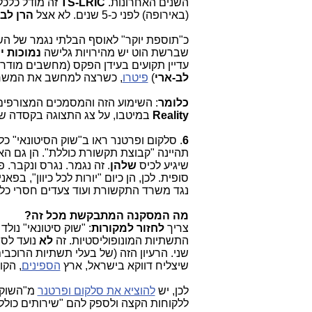
השנים האחרונות.
TS-LRIC
זה מודל כלכל
(באירופה) לפני כ-5 שנים. לא אצל
הרן לב
כ"תוספת יוקר" לאוסף הבלתי נגמר של הש
שברשת הוט יש מהירויות גלישה
נמוכות י
עדיין תקועים בעידן הפקס (מחשבים מודר
לב-ארי
)
פיטרו
, כשרצה למחשב את המשרד ולק
כלומר
: השימוע הזה והמסמכים המצורפים
Reality
במיטבו, על צג התצוגה בקסדה של
6
. סלקום ופרטנר ראו ב"שוק הסיטונאי" 
תהיינה "קבוצת תקשורת כוללת". הן גם ה
שיגיע לכיס
שלהן
. זה נגמר. נגרס ונקבר. 
סופית. לכן, הן כיום "יורות לכל כיוון", ב
נגד משרד התקשורת ועוד צעדים חסרי כל ה
מה המסקנה המתבקשת מכל זה?
צריך
לחזור למקורות
: "שוק סיטונאי" נול
התשתיות המונופוליסטיות. זה
לא
נועד לס
שני. הרעיון הזה (של בעלי תשתיות הרוכב
שיצליח דווקא בישראל, ארץ
הספינים
, הקו
לכן, יש
להוציא את סלקום ופרטנר
מ"השוק ה
ללקוחות הקצה ולספק להם "שירותים כוללי