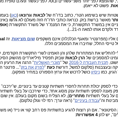
י, שהומצא לפני יותר משני עשורים ובוטל לפני כעשור ונעלם סופית 
אות
. פשוט לא ייאמן.
טויות שיש בשימוע הטרי, כתוב בדו"ח של
לבאות
ו
גרונאו
(
כאן
ותר
מאשר ברשת בזק. כנראה כותבי הדו"ח הזה מעולם לא גלשו באינ
ניים אין במשרד התקשורת, כי את המנמ"ר של משרד התקשורת (
אופי
דם אותו למאה ה-21...).
 אליו (מפרונטיר ומאגף הכלכלה) אינם משקפים
שום מציאות
. זה
ual
 טייסי החלל, שחיברו את המסמכים הללו.
כלי להחליש את המתחרות שלהן והן האמינו לשרי התקשורת הקודמים, 
אמינו למסמכים של
הרן לבאות
שבזק תפסיד מיליארדים מהשוק הסיטו
פשוט,
תכנית העבודה ל-2016
של "
מוכרי האשליות
" הרגה את הרעיון הז
פאניקה ובעצבנות (סלקום למשל, דורשת
כעת
"
לפרק את בזק
"... פרטנר ה
גיון, כמו
ניסיון
כושל לרכוש את ערוץ הספורט במחיר מופקע).
ד כדי לספק יכולת תחרות לחסרי תשתיות קטנים עד בינוניים, ש"ירכבו" 
פק מענה לספקי תשתיות ענק מסוג אחד, כדי שירכבו על בעלי תשתיות
ים על בעלי תשתיות
מתחרים
), לא הצליח בשום מקום בעולם. אין שום 
מבינות וה"
עבודה בעיניים
" (ראה ערך: רמי לוי וגולן טלקום).
סיטונאי". אם הן רוצות להגיע בתשתיות פס רחב קווי או נייד (או משו
ם", יש להן
4 אפשרויות
: