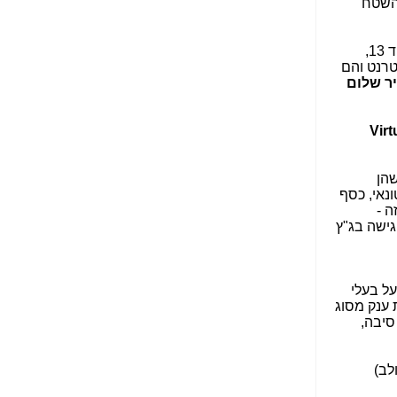
מהשטח
הנאה שהיא מיסודות
עבירת השוחד? -
כאן
) בעמוד 13,
שערוריית הקנס הענק
טרנט והם
על בזק וחשיפת
ר שלום
"תעודת הביטוח" של
נתניהו בתיק 4000 -
כאן
Virt
ערוץ 20: "תיק תפור":
אבי וייס חושף את
שהן
מחדלי "תיק 4000" -
נאי, כסף
כאן
ה -
גישה בג"ץ
התבלבלתם: גיא פלד
הפך את כחלון, גבאי
ואילת לחשודים
המרכזיים בתיק 4000 -
על בעלי
כאן
 ענק מסוג
סיבה,
פצצות בתיק 4000:
האם היו בכלל
התנגדויות למיזוג
לב)
בזק-יס? -
כאן