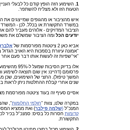
1
. השימוע הזה הופץ קודם כל לבעלי העניי
הטעות הזו ולא מצליח להשתפר.
איש מהציבור או מהגופים שמייצגים את הצי
במשרד התקשורת או בכלל. לכן - המשרד 
הציבור המדויקים - אלוהים מעביר להם את הח
יודעים הכל
ומה הציבור שמשלם את משכ
אביא כאן 2 ציטטות מפורסמות של
אלברט 
"אמונה עיוורת בסמכות היא האויב הגדול 
"אי־שפיות זה לעשות אותו דבר פעם אחר פ
אלו בדיוק הסיבות שמעל ל-95% מהשימועים של משרד התקשורת
פרסומם (דהיינו: אין שום תוצאה לשימוע ו
שנים אחרי קבלת ההחלטות ניתן לראות בב
אסיים סעיף זה בעוד ציטטה מפורסמת מ
א
במקרה שלנו, צוות "
חולמי החלומות
", שהמ
המנכ"ל
(
שלמה פילבר
) ואת ממציא המספ
קדומות
חסרות כל בסיס: סמנכ"ל בכיר לכ
התקשורת.
2
. השימוע מכיל בתוכו מחירון מבולבל ל