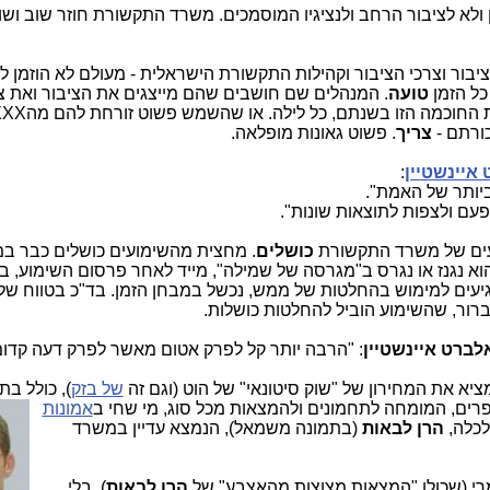
ן ולא לציבור הרחב ולנציגיו המוסמכים. משרד התקשורת חוזר שוב ושו
בור וצרכי הציבור וקהילות התקשורת הישראלית - מעולם לא הוזמן לאי
כל הזמן
טועה
. המנהלים שם חושבים שהם מייצגים את הציבור ואת צ
וכמה הזו בשנתם, כל לילה. או שהשמש פשוט זורחת להם מהXXX. ככה הם
ורתם -
צריך
. פשוט גאונות מופלאה.
איינשטיין
:
ביותר של האמת".
עם ולצפות לתוצאות שונות".
כושלים
. מחצית מהשימועים כושלים כבר במ
הוא נגנז או נגרס ב"מגרסה של שמילה", מייד לאחר פרסום השימוע, ב
רור, שהשימוע הוביל להחלטות כושלות.
לברט איינשטיין
: "הרבה יותר קל לפרק אטום מאשר לפרק דעה קדו
ציא את המחירון של "שוק סיטונאי" של הוט (וגם זה
של בזק
), כולל
בתו
רים, המומחה לתחמונים ולהמצאות מכל סוג, מי שחי ב
אמונות
לכלה,
הרן לבאות
(בתמונה משמאל), הנמצא עדיין במשרד
גמרי (שכולו "המצאות מצוצות מהאצבע" של
הרן לבאות
), בלי