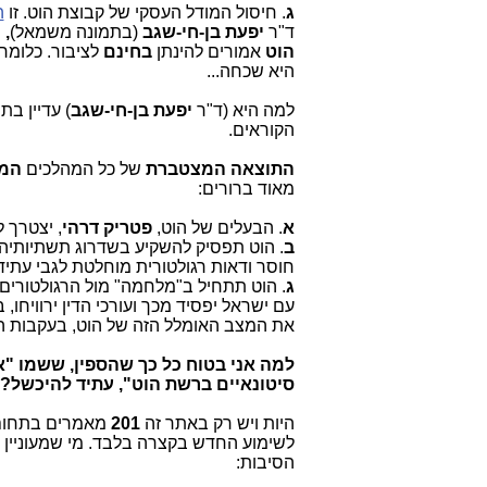
ג
. חיסול המודל העסקי של קבוצת הוט. זו
ה
ד"ר
יפעת בן-חי-שגב
(בתמונה משמאל)
,
ש
הוט
אמורים להינתן
בחינם
לציבור. כלומר"
היא שכחה...
למה היא (ד"ר
יפעת בן-חי-שגב
) עדיין ב
הקוראים.
התוצאה המצטברת
של כל המהלכים
המ
מאוד ברורים:
א
. הבעלים של הוט,
פטריק דרהי
, יצטרך 
ב
. הוט תפסיק להשקיע בשדרוג תשתיותיה 
חוסר ודאות רגולטורית מוחלטת לגבי עתיד
ג
. הוט תתחיל ב"מלחמה" מול הרגולטורים
את המצב האומלל הזה של הוט, בעקבות ה
למה אני בטוח כל כך שהספין, ששמו
"א
סיטונאיים ברשת הוט", עתיד להיכשל?
היות ויש רק באתר זה
201
מאמרים בתחום 
הסיבות: