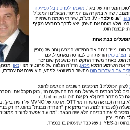
"סוכן המכירות של בזק",
מועמד לפרס נובל לפיזיקה
גנטי, שהוא במקרה גם המייסד, הבעלים והמנכ"ל
וע
:
"
ש. פילבר
- JV בע"מ, שירותי הקמת תשתיות
 למי שלא מזהה את השם),
יצא לדרך
במבצע מקיף
: קבוצת הוט.
ופעלים בבת אחת
:
 הוט. מייד ננתח את החידוש המרענן והכושל (ספין
,
מצ"ב כאן
הודעת הוט לבורסה מאתמול, עם
ת הוט. באתר משרד התקשורת כרגע אין שום זכר
ריד את השימוע המלא
מכאן
. הדו"ח הנלווה של פרונטיר מצוי
כאן
ומסמך
ים עם היעדרות הוט
מהשוק הסיטונאי. לפתע, הוא שינה את עמדתו, ב
ן".
לשוק הכוללת 3 מרכיבים חשובים הנוגעים להוט:
יבים לכל הבתים בישראל. תמורת ההשקעה הזו, בזק תקבל את "הסר
רותיה (לא רק את הוט ו-Unlimited...).
) הוט תרכב על רשת בזק באיזו מתכונת לא ברורה (כנראה משהו דמוי OTT, או
ליה (לא ברור למה. הרי מזמן
אין "
הפרדה מבנית" בהוט. זה רק בניי
מזכיר לי את הבדיחה הלא יפה הבאה: "מה עוד אפשר להוריד ממזכיר
". המבין יבין.