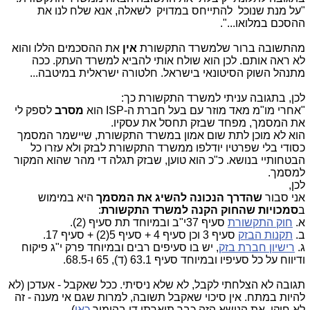
"
על מנת שנוכל להתייחס במדויק לשאלה, אנא שלח לנו את
ההסכם במלואו...".
מהתשובה ברור שלמשרד התקשורת
אין
את ההסכמים הללו והוא
לא ראה אותם. לכן הוא שולח אותי להביא למשרד העתק. ככה
מתנהל השוק הסיטונאי בישראל. חלטורה ישראלית במיטבה...
לכן, בתגובה עניתי למשרד התקשורת כך:
"אחרי מו"מ מאד מוזר עם בעל חברת ה-
ISP
הוא
מסרב
לספק לי
את המסמך, מפחד שבזק תחסל את עסקיו.
הוא לא מוכן לתת שום אמון במשרד התקשורת, שיישמר המסמך
כסודי בלי שפרטיו יודלפו ממשרד התקשורת לבזק ולא עזרו כל
הבטחותיי בנושא. כ"כ הוא טוען, שבזק תגלה די מהר שהוא המקור
למסמך.
לכן,
אני סבור
שהדרך הנכונה להשיג את המסמך
היא במימוש
ב
סמכויות שהחוק הקנה למשרד התקשורת
:
א.
חוק התקשורת
סעיף 37י"ב ובמיוחד תת סעיף (2).
ב.
תקנות הבזק
סעיף 3 וכן סעיף 4 + סעיף 5(2) + סעיף 17.
ג.
רישיון חברת בזק
, יש בו סעיפים רבים ובמיוחד פרק י"ג פיקוח
ודיווח על כל סעיפיו ובמיוחד סעיף 63.1 (ד), 65 ו-68.5.
תגובה לא הצלחתי לקבל, לא שלא ניסיתי. ככל שאקבל - אעדכן (לא
להיות במתח. אין סיכוי שאקבל תשובה, למרות שגם אי מענה - זה
לא חוקי. את הנושא הזה כבר תיארתי די בהומור
כאן
).