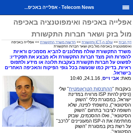
Telecom News - אפלייה באכיפ...
אפלייה באכיפה ואימפוטנציה באכיפה
מול בזק ושאר חברות התקשורת
דף הבית
>>
עולם ה-ICT ותקשורת
>>
חדשות משרד התקשורת
>> אפלייה באכיפה
ואימפוטנציה באכיפה מול בזק ושאר חברות התקשורת
משרד התקשורת שולח מתלוננים להביא מסמכים וראיות
להפרות חוק מצד חברות התקשורת ולא מבצע את תפקידיו:
לפשוט על חברות תקשורת בעקבות תלונה או מידע ולתפוס
ראיות, בדיוק כמו שנעשה בכל גופי הפיקוח והאכיפה האחרים
בישראל.
מאת:
אבי וייס
, 24.1.16, 10:40
ב
עקבות "
ההתנסות הטראומטית
" שלי
(ניסיון להיות ISP מרוויח במדינת
ישראל, במסגרת כללי "השוק
הסיטונאי"), נחשפתי לפינה, שלא
חשופה לציבור בתחום "השוק
הסיטונאי", ואלו ההסכמים, שבזק
מחתימה את ה-ISP המעוניינים "לרכב"
על רשת בזק במסגרת "השוק
הסיטונאי".