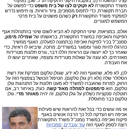
קציני המשטרה (!), בעקבות תיקוני החקיקה הנ"ל. שכן, מפקחי
משרד התקשורת
לא זקוקים לצו של בית משפט
כדי לפשוט על
חברת תקשורת, כדי לתפוס מסמכים, ציוד וראיות. צו חיפוש נדרש
למפקחי משרד התקשורת
רק
כשהם פושטים על בית פרטי
המשמש למגורים.
אולם, במציאות, שינוי החקיקה לא הביא לשום שינוי בהתנהלות אגף
הפיקוח והאכיפה במשרד התקשורת, בראשותו של
שמילה מימון,
סמנכ"ל בכיר לפיקוח ואכיפה (בתמונה למעלה). האגף ממשיך
כהרגלו להיות סגור ומסוגר במשרדים, מחכה, שיביאו לו ראיות, כדי
שאחר כך לא ייעשה עם הראיות הללו דבר, גורס תלונות מטרידות
מאזרחים, לא עונה על שאלות מטרידות ומצפה, שאחרים יעשו לו
את העבודה.
לכן, לא פלא, שהאגף הזה לא ידע, שגולן טלקום מפרקת את רשת
הסלולר שלה (ולא רק גולן טלקום). הטיפול הכושל בצפצוף הזה על
החוק, למרות שהועברו למשרד לא מעט תלונות על התנהגות גולן
טלקום, הוא
סימפטום למחלה מאוד קשה
. כעת, באיחור רב, אם
תוטלנה סנקציות כשלהן על גולן טלקום, זה יהיה
מאוחר מדי
. גולן
טלקום כבר מחוסלת.
אז מה עושים כדי בכל זאת להראו
ת שיש פעילות
אכיפה ויש הצדקה לכל כך הרבה אנשים באגף
פיקוח ואכיפה במשרד (ומנכ"ל משרד התקשורת
רוצה לספק לאגף הזה
עוד עובדים, סמכויות