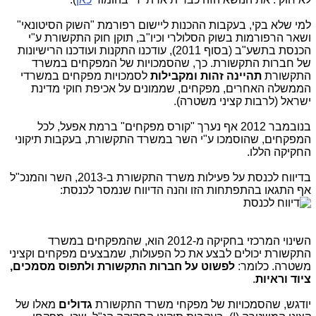
למי שלא בקי, בעקבות ההכנות ליישום רפורמת "השוק הסיטונאי"
ושאר הרפורמות בשוק הסלולרי וכיו"ב, תוקן חוק התקשורת ע"י
הכנסת בתשע"ב (בסוף 2011), עודכנו התקנות ועודכנו הרישיונות
של חברות התקשורת. כך, שהסמכויות של המפקחים במשרד
התקשורת
תהיינה זהות
ומקבילות
לסמכויות מפקחים במשרדי
הממשלה האחרים, מפקחים, שממונים על אכיפת חוקי מדינת
ישראל (לרבות קציני משטרה).
בנובמבר 2012 אף נערך "קורס מפקחים" ברמת אפעל, לכל
המפקחים, שהוסמכו ע"י השר במשרד התקשורת, בעקבות תיקוני
החקיקה הללו.
בדיווח לכנסת על פעילות משרד התקשורת ב-2013, השר והמנכ"ל
אף התגאו בהתפתחות הזו והנה הדיווח שנמסר לכנסת:
השינוי המרכזי בחקיקה מ-2012 הוא, שהמפקחים במשרד
התקשורת יכולים לבצע את כל הפעולות, שמבצעים מפקחים וקציני
משטרה. כלומר:
לפשוט על חברות התקשורת ולתפוס מסמכים,
ציוד וראיות
.
יודגש, שהסמכויות של מפקחי משרד התקשורת
גדולים
מאלו של