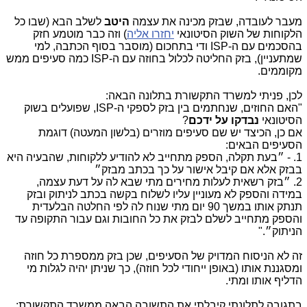
מעבר לעובדה, שבזק מכינה את עצמה
היטב
לשלב הבא (שבו כל
הלקוחות של השוק הסיטונאי
יחזרו אליה
) וזה כבר מוטמע חזק
בהסכמים עם ה-ISP ודי בתחכום (מוסבר בסוף הכתבה, למי
שמתעניין), בזק החליטה לכלול בחוזה עם ה-ISP כמה סעיפים ממש
מקוממים.
לכן, פניתי למשרד התקשורת בתלונה הבאה:
"האם החוזים, שנחתמים בין בזק לספקי ה-
ISP
, שפועלים בשוק
הסיטונאי
נבדקו על ידכם
?
אם כן, הכיצד יש שם סעיפים מוזרים (בלשון המעטה) דוגמת
הסעיפים הבאים:
1. - ״בעת תקלה, הספק מתחייב לא להודיע ללקוחות, שהבעיה היא
בבזק אלא אם קיבל אישור על כך בכתב מבזק״
2. ״בזק רשאית לעלות מחירים מתי שבא לה על דעת עצמה,
במידה והספק לא מעוניין עליו לשלוח בקשה בכתב לניתוק ובזק
תנתק אותו במשך 90 יום מתי שנוח לה לפי החלטה הבלעדית
והספק מתחייב לשלם לבזק את כל החובות וגם עבור התקופה עד
הניתוק״."
זה לא הניסוח המדויק של הסעיפים, שכן בזק ממספרת כל חוזה
ומסגננת אותו (באופן ייחודי לכל חוזה), כך שניתן יהיה לגלות מי
הדליף אותו ומתי.
בתגובה לתלונתי קיבלתי את התשובה הבאה ממשרד התקשורת: