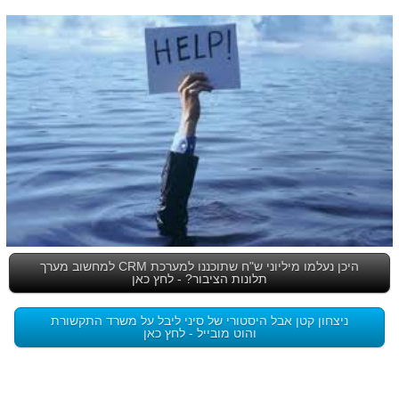
היכן נעלמו מיליוני ש"ח שתוכננו למערכת CRM למחשוב מערך
תלונות הציבור? - לחץ כאן
ניצחון קטן אבל היסטורי של סיני ליבל על משרד התקשורת
והוט מובייל - לחץ כאן