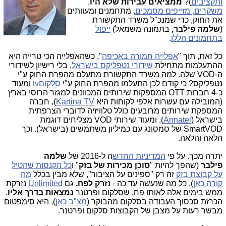
ותקציבים
)?
ממציאים עבירות שלא היו
,
משקרים, מזייפים מסמכים
, מתחמנים ומעוותים
את החוק, כדי שמנכ"ל משרד התקשורת
(
שלמה פילבר,
בתמונה משמאל)
ייפול
בתחמונים הללו
.
כל זאת, תוך "
אפלייה חמורה באכיפה
", כשהאפלייה הכי טרייה היא
ההתעלמות מתחילת
שידורי נטפליקס בישראל
, בלי רישיון לשידורי
ה-VOD שלה. למה משרד התקשורת מתעלם מהפרת החוק ע"י
נטפליקס? כי קודם לכן התעלמו מהפרת החוק ע"י
סלקוםtv
ומעוד
כ-4 חברות OTT המספקות שירותים המכוונים למגזר הרוסי בארץ
(המובילה עם עשרות אלפי לקוחות היא
Kartina TV
), חברה
המספקת שירותים מרובעים כולל טלוויזיה לדוברי הצרפתית
בישראל (
Annatel
), ומעוד שירותי VOD מצליחים דוגמת
SmartVOD של סמסונג עם כמיליון משתמשים (בישראל)
. וכך
הלאה והלאה.
יתרה מכך. על פי
המדיניות החדש
ה ל-2016 של
שלמה
פילבר
(שהפך להיות "
סוכן מכירות של בזק
" ו
כל הקנסות שהטיל
על קבוצת בזק
זה רק "ספינים על הציבור", שלא מבין בכלל
מה
קורה כאן
), כל מה שנעשה עד כה - נ
זרק לפח.
גם
Unlimited
נזרקת
ממש בימים אלה לאותו פח, שסלקום ופרטנר
נמצאות בדרך אליו
.
הכרזת סכסוך העבודה בסלקום מהבוקר (
מצ"ב כאן
), היא סימפטום
מבשר רעות על מצבן של הקבוצות סלקום ופרטנר.