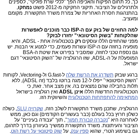
כך, כל תחום הפיקוח והאכיפה הפך "לכלי שרת פוליטי", לספינים
ולתרגילים על הציבור. תיקוני החקיקה מ-2012 פשוט
נמחקו
,
בהתנהגות חסרת האחריות של צמרת משרד התקשורת. מקומם
ומעציב.
למה החוזים של בזק עם ה-ISP כבר מוכנים לאפשרות
שהלקוחות "בשוק הסיטונאי" יחזרו לבזק?
מפני שהחוזים הללו עוסקים
רק
בטכנולוגיה אחת - ADSL, והיא
מופעיה בחוזה עם ה-ISP עשרות פעמים, כדי למנוע אי הבנות. יש
גם נספח טכני לחוזה, שמסביר בפירוט את שיטת ה-BSA
המופעלת על ה-ADSL, שזו הרגולציה של "השוק הסיטונאי" דגם
ישראל.
ברגע שבזק
תשדרג את הרשת שלה
ל-G.fast ול-Vectoring, לקוחות
"השוק הסיטונאי" ייפלו ל-12 מגה ברוטו בלבד (זה ADSL), ללא
תלות בחבילה שהם נמצאים בה. אין מצב אחר. זאת, כי
הטכנולוגיות החדשות הללו
אינן ADSL
ואין רגולציה בישראל
המתאימה להתפתחות הטכנולוגית
והשיווקית הזו.
הרגולציה, שתכנן משרד התקשורת לשלב הזה,
שקרויה SLU
, כשלה
כשלון חרוץ בכל בעולם (כבר בעשורים הקודמים) וגם כאן, ממש
לאחרונה היא "
נקברה קבורת חמור
", תוך "עבודה בעיניים" על
הציבור והעיתונות. משרד התקשורת ממשיך בעיוורון בדרך לתהום,
גם בשימוע הטרי, שהוא
ספין ענק
, על
שוק סיטונאי על רשת הוט
.